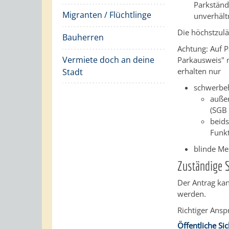
Parkständ
Migranten / Flüchtlinge
u
n
verhält
Die höchstzulä
Bauherren
Achtung: Auf 
Vermiete doch an deine
Parkausweis" 
erha
l
ten nur
Stadt
schwerbe
auße
(SGB 
beids
Funk
blinde Me
Zuständige S
Der Antrag ka
werden.
Richtiger Ansp
Öffentliche Si