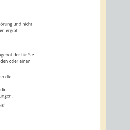
törung und nicht
n ergibt.
gebot der für Sie
aden oder einen
an die
 die
lungen.
is"