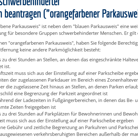
schwerbehinderter
 beantragen ("orangefarbener Parkauswe
rbene Parkausweis" ist neben dem "blauen Parkausweis" eine wei
rung für besondere Gruppen schwerbehinderter Menschen. Er gilt 
inen "orangefarbenen Parkausweis", haben Sie fo
l
gende Berechti
tfernung keine andere Parkmöglichkeit besteht:
s zu drei Stunden an Stellen, an denen das eing
e
schränkte Haltev
 ist.
ftszeit muss sich aus der Einstellung auf einer Parkscheibe ergeb
iten der zugelassenen Parkdauer im Bereich e
i
nes Zonenhalteve
r die zugelassene Zeit hinaus an Stellen, an d
e
nen Parken erlaub
schild eine B
e
grenzung der Parkzeit angeordnet ist
hrend der Ladezeiten in Fußgängerbereichen, in denen das Be- 
mmte Zeiten freig
e
geben ist
s zu drei Stunden auf Parkplätzen für Bewohnerinnen
und Bewohn
eit muss sich aus der Einstellung auf einer Parkscheibe ergeben
ne Gebühr und zeitliche Begrenzung an Parku
h
ren und Parksch
 ausgewiesenen verkehrsberuhigten Bereichen außerhalb der mar