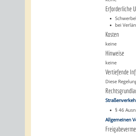
Erforderliche 
Schwerbe
bei Verlä
Kosten
keine
Hinweise
keine
Vertiefende In
Diese Regelung
Rechtsgrundla
Straßenverkeh
§ 46 Aus
Allgemeinen V
Freigabeverme