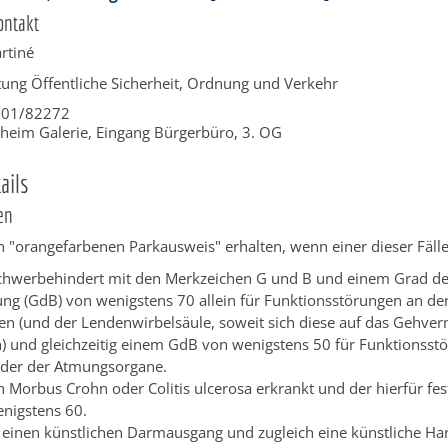
ontakt
rtiné
tung Öffentliche Sicherheit, Ordnung und Verkehr
201/82272
heim Galerie, Eingang Bürgerbüro, 3. OG
ails
en
 "orangefarbenen Parkausweis" erhalten, wenn einer dieser Fälle a
schwerbehindert mit den Merkzeichen G und B und einem Grad de
ng (GdB) von wenigstens 70 allein für Funktionsstörungen an de
n (und der Lendenwirbelsäule, soweit sich diese auf das Gehve
) und gleichzeitig einem GdB von wenigstens 50 für Funktionsst
der der Atmungsorgane.
n Morbus Crohn oder Colitis ulcerosa erkrankt und der hierfür fes
enigstens 60.
 einen künstlichen Darmausgang und zugleich eine künstliche Ha