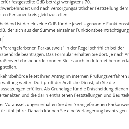
erfür festgestellte GdB beträgt wenigstens 70.
schwerbehindert und nach versorgungsärztlicher Feststellung dem
ten Personenkreis gleichzustellen.
heidend ist der einzelne GdB für die jeweils genannte Funktionss
dB, der sich aus der Summe einzelner Funktionsbeeinträchtigunge
uf
 "orangefarbenen Parkausweis" in der Regel schriftlich bei der
sbehörde beantragen. Das Formular erhalten Sie dort. Je nach An
traßenverkehrsbehörde können Sie es auch im Internet herunterl
g stellen.
kehrsbehörde leitet Ihren Antrag im internen Pr
ü
fungsverfahren 
waltung weiter. Dort prüft der Ärztliche Dienst, ob Sie die
ssetzungen erfüllen. Als Grundlage für die Entscheidung dienen
ertena
k
ten und die darin enthaltenen Feststellungen und Beurtei
der Voraussetzungen erhalten Sie den "orangefarbenen Parkauswe
für fünf Jahre. Danach können Sie eine Verlängerung beantragen.