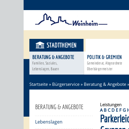
STADTTHEMEN
BÜRGERSER
BERATUNG & ANGEBOTE
POLITIK & GREMIEN
Familien, Soziales,
Gemeinderat, Abgeordnete
Lebenslagen, Bauen
Oberbürgermeister
Startseite
»
Bürgerservice
»
Beratung & Angebote
Leistungen
BERATUNG & ANGEBOTE
A
B
C
D
E
F
G
Parkerlei
Lebenslagen