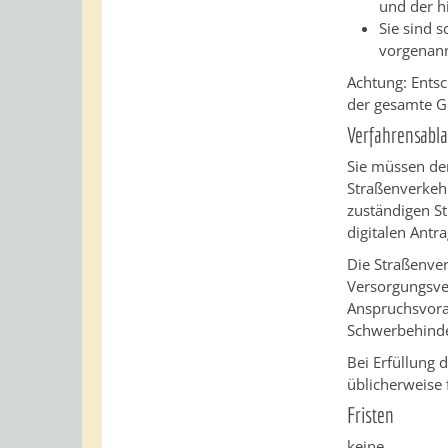
und der hi
Sie sind 
vorgenann
Achtung: Entsc
der gesamte G
Verfahrensabla
Sie müssen den
Straßenverkehr
zuständigen S
digitalen Antra
Die Straßenver
Versorgungsver
Anspruchsvorau
Schwerbehind
Bei Erfüllung 
üblicherweise 
Fristen
keine