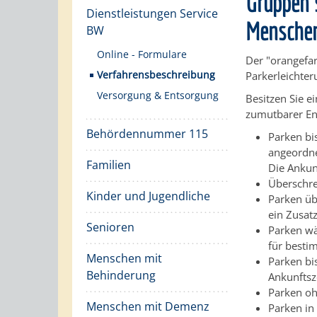
Gruppen 
Dienstleistungen Service
Menschen
BW
Online - Formulare
Der "orangefa
Verfahrensbeschreibung
Parkerleichte
Versorgung & Entsorgung
Besitzen Sie e
zumutbarer En
Behördennummer 115
Parken bi
angeordnet
Familien
Die Ankun
Überschre
Kinder und Jugendliche
Parken übe
ein Zusatz
Senioren
Parken wä
für besti
Menschen mit
Parken bi
Behinderung
Ankunftsz
Parken oh
Menschen mit Demenz
Parken in