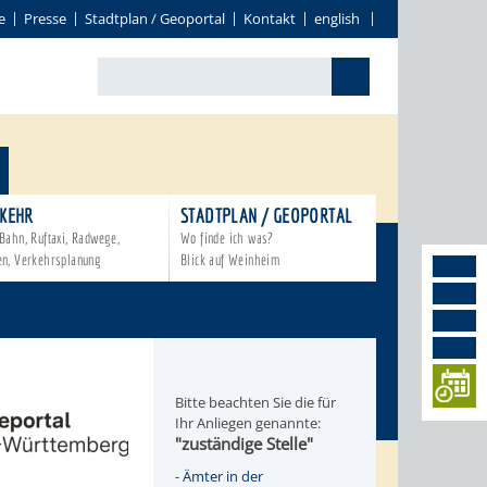
e
Presse
Stadtplan / Geoportal
Kontakt
english
KEHR
STADTPLAN / GEOPORTAL
Bahn, Ruftaxi, Radwege,
Wo finde ich was?
en, Verkehrsplanung
Blick auf Weinheim
Bitte beachten Sie die für
Ihr Anliegen genannte:
"zuständige Stelle"
-
Ämter in der