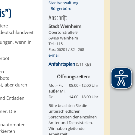
Stadtverwaltung
-
Bürgerbüro
is")
Anschrift
tere
Stadt Weinheim
deutschlandweit.
Obertorstraße 9
69469 Weinheim
gungen, wenn in
Tel.: 115
Fax: 06201 / 82 - 268
e-mail
erbot
Anfahrtsplan
(511
KB
)
en
Öffnungszeiten:
rbots
t, aber durch
Mo. - Fr.
08.00 - 12.00 Uhr
außer Mi.
Do.
14.00 - 18.00 Uhr
und Entladen
Bitte beachten Sie die
er. Die
unterschiedlichen
Sprechzeiten der einzelnen
Ämter und Dienststellen.
einautomaten
Wir haben gleitende
kierten
Arbeitszeit.