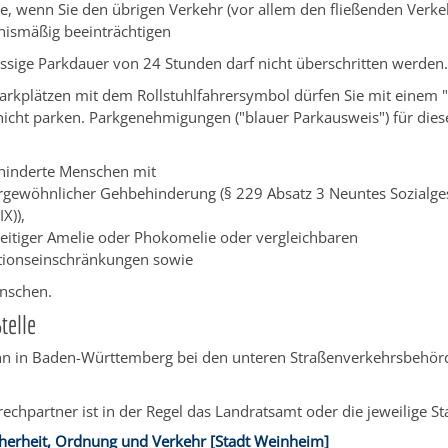
e, wenn Sie den ü
b
rigen Verkehr (vor allem den fließenden Verkeh
nismäßig beeinträchtigen
ssige Parkdauer von 24 Stunden darf nicht überschritten werden
Parkplätzen mit dem Rollstuhlfahrersymbol dürfen Sie mit einem
nicht parken.
Par
k
genehmigungen ("blauer Parkausweis") für dies
hinderte Menschen mit
rgewöhnlicher Gehbehinderung (§ 229 Absatz 3 Neuntes Sozialge
IX)),
eitiger Amelie oder Phokomelie oder ve
r
gleichbaren
tionseinschränkungen sowie
nschen.
telle
nn in Baden-Württemberg bei den unteren Straßenverkehrsbehörd
rechpartner ist in der Regel das Landratsamt oder die jeweilige S
cherheit, Ordnung und Verkehr [Stadt Weinheim]