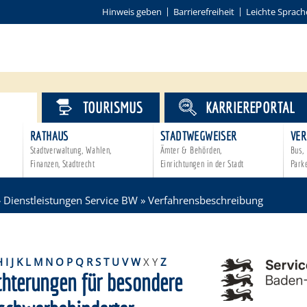
Hinweis geben
Barrierefreiheit
Leichte Sprach
VICE
TOURISMUS
KARRIEREPORTAL
RATHAUS
STADTWEGWEISER
VER
Stadtverwaltung, Wahlen,
Ämter & Behörden,
Bus, 
Finanzen, Stadtrecht
Einrichtungen in der Stadt
Park
»
Dienstleistungen Service BW
»
Verfahrensbeschreibung
H
I
J
K
L
M
N
O
P
Q
R
S
T
U
V
W
X
Y
Z
chterungen für besondere