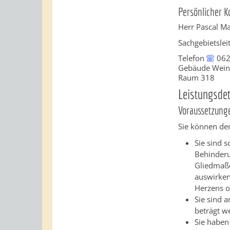
Persönlicher K
Herr
Pascal
Ma
Sachgebietslei
Telefon
06
Gebäude
Wein
Raum
318
Leistungsdet
Voraussetzung
Sie können den
Sie sind 
Behinderu
Gliedmaße
auswirken
Herzens o
Sie sind a
beträgt w
Sie haben