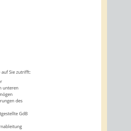
uf Sie zutrifft:
r
n unteren
rmögen
örungen des
tgestellte GdB
rnableitung