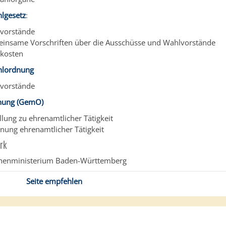
lgesetz
:
lvorstände
insame Vorschriften über die Ausschüsse und Wahlvorstände
lkosten
lordnung
lvorstände
nung (GemO)
llung zu ehrenamtlicher Tätigkeit
nung ehrenamtlicher Tätigkeit
rk
nnenministerium Baden-Württemberg
Seite empfehlen