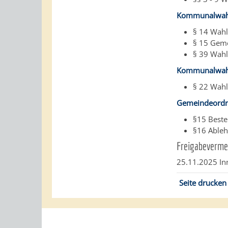
Kommunalwah
§ 14 Wah
§ 15 Geme
§ 39 Wah
Kommunalwah
§ 22 Wah
Gemeindeord
§15 Beste
§16 Ableh
Freigabeverme
25.11.2025 I
Seite drucken