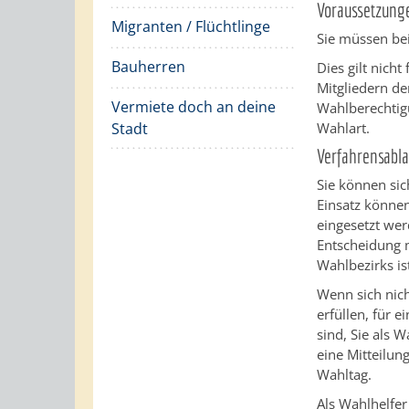
Voraussetzung
Migranten / Flüchtlinge
Sie müssen bei
Bauherren
Dies gilt nic
Mitgliedern d
Vermiete doch an deine
Wahlberechtigu
Stadt
Wahlart.
Verfahrensabla
Sie können sic
Einsatz könne
eingesetzt wer
Entscheidung m
Wahlbezirks is
Wenn sich nich
erfüllen, für 
sind, Sie als 
eine Mitteilu
Wahltag.
Als Wahlhelfer