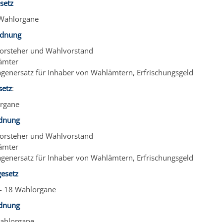
setz
 Wahlorgane
rdnung
orsteher und Wahlvorstand
ämter
agenersatz für Inhaber von Wahlämtern, Erfrischungsgeld
setz
:
organe
dnung
orsteher und Wahlvorstand
ämter
agenersatz für Inhaber von Wahlämtern, Erfrischungsgeld
esetz
- 18 W
a
hlorgane
dnung
Wahlorgane