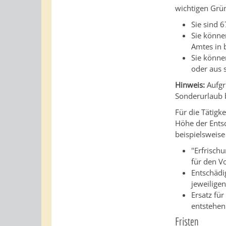
wichtigen Grü
Sie sind 6
Sie könne
Amtes in 
Sie könne
oder aus 
Hinweis:
Aufgr
Sonderurlaub b
Für die Tätigk
Höhe der Entsc
beispielsweise
"Erfrisch
für den V
Entschädi
jeweilig
Ersatz für
entstehen
Fristen