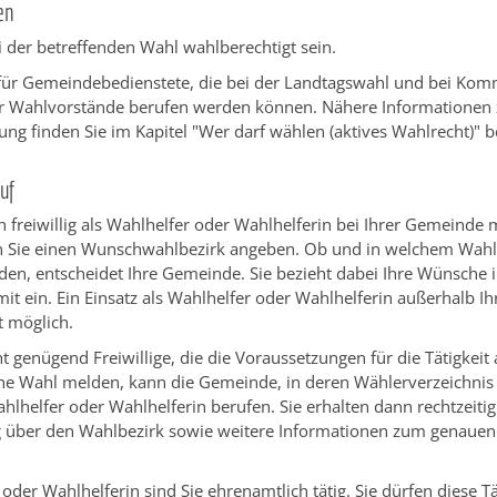
en
 der betreffenden Wahl wahlberechtigt sein.
ht für Gemeindebedienstete, die bei der Landtagswahl und bei K
er Wahlvorstände berufen werden können.
Nähere Informationen 
ng finden Sie im Kapitel "Wer darf wählen (aktives Wahlrecht)" be
uf
h freiwillig als Wahlhelfer oder Wahlhelferin bei Ihrer Gemeinde 
n Sie einen Wunschwahlbezirk angeben.
Ob und in welchem Wahlb
den, entscheidet Ihre Gemeinde. Sie bezieht dabei Ihre Wünsche i
it ein. Ein Einsatz als Wahlhelfer oder Wahlhelferin außerhalb Ih
t möglich.
t genügend Freiwillige, die die Voraussetzungen für die Tätigkeit 
eine Wahl melden, kann die Gemeinde, in deren Wählerverzeichnis
Wahlhelfer oder Wahlhelferin berufen. Sie erhalten dann rechtzeiti
ng über den Wahlbezirk sowie weitere Informationen zum genaue
 oder Wahlhelferin sind Sie ehrenamtlich tätig. Sie dürfen diese Tä