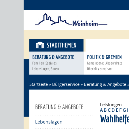
STADTTHEMEN
BÜRGERSER
BERATUNG & ANGEBOTE
POLITIK & GREMIEN
Familien, Soziales,
Gemeinderat, Abgeordnete
Lebenslagen, Bauen
Oberbürgermeister
Startseite
»
Bürgerservice
»
Beratung & Angebote
Leistungen
BERATUNG & ANGEBOTE
A
B
C
D
E
F
G
Wahlhelf
Lebenslagen