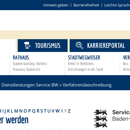
Hinweis geben
Barrierefreiheit
Leichte Sprach
VICE
TOURISMUS
KARRIEREPORTAL
RATHAUS
STADTWEGWEISER
VER
Stadtverwaltung, Wahlen,
Ämter & Behörden,
Bus, 
Finanzen, Stadtrecht
Einrichtungen in der Stadt
Park
»
Dienstleistungen Service BW
»
Verfahrensbeschreibung
H
I
J
K
L
M
N
O
P
Q
R
S
T
U
V
W
X
Y
Z
er werden