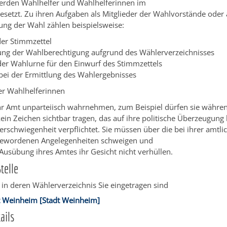
rden Wahlhelfer und Wahlhelferinnen im
esetzt.
Zu ihren Aufgaben als Mitglieder der Wahlvorstände oder a
ung der Wahl zählen beispielsweise:
er Stimmzettel
ng der Wahlberechtigung aufgrund des Wählerverzeichnisses
der Wahlurne für den Einwurf des Stimmzettels
 bei der Ermittlung des Wahlergebnisses
er Wahlhelferinnen
hr Amt unparteiisch wahrnehmen,
zum Beispiel dürfen sie währen
kein Zeichen sichtbar tragen, das auf ihre politische Überzeugung 
erschwiegenheit verpflichtet. Sie müssen über die bei ihrer amtlic
gewordenen Angelegenheiten schweigen und
 Ausübung ihres Amtes ihr Gesicht nicht verhüllen.
telle
in deren Wählerverzeichnis Sie eingetragen sind
 Weinheim [Stadt Weinheim]
ails