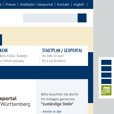
e
Presse
Stadtplan / Geoportal
Kontakt
english
KEHR
STADTPLAN / GEOPORTAL
Bahn, Ruftaxi, Radwege,
Wo finde ich was?
en, Verkehrsplanung
Blick auf Weinheim
Bitte beachten Sie die für
Ihr Anliegen genannte:
"zuständige Stelle"
-
Ämter in der