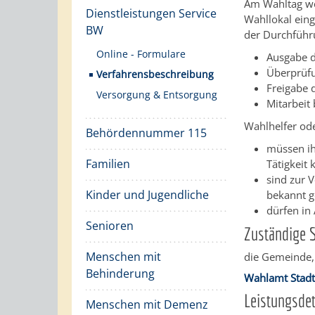
Am Wahltag we
Dienstleistungen Service
Wahllokal eing
BW
der Durchführ
Online - Formulare
Ausgabe d
Überprüfu
Verfahrensbeschreibung
Freigabe 
Versorgung & Entsorgung
Mitarbeit
Wahlhelfer od
Behördennummer 115
müssen i
Familien
Tätigkeit 
sind zur V
Kinder und Jugendliche
bekannt 
dürfen in
Senioren
Zuständige S
Menschen mit
die Gemeinde, 
Behinderung
Wahlamt Stadt
Leistungsdet
Menschen mit Demenz