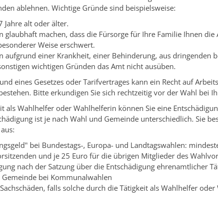
nden ablehnen.
Wichtige Gründe sind beispielsweise:
7 Jahre alt oder älter.
n glaubhaft machen, dass die Fürsorge für Ihre Familie Ihnen di
besonderer Weise erschwert.
n aufgrund einer Krankheit, einer Behinderung, aus dringenden b
sonstigen wichtigen Gründen das Amt nicht ausüben.
und eines Gesetzes oder Tarifvertrages kann ein Recht auf Arbeits
estehen. Bitte erkundigen Sie sich rechtzeitig vor der Wahl bei I
eit als Wahlhelfer oder Wahlhelferin können Sie eine Entschädigun
hädigung ist je nach Wahl und Gemeinde unterschiedlich. Sie be
 aus:
ungsgeld" bei Bundestags-, Europa- und Landtagswahlen: mindest
orsitzenden und je 25 Euro für die übrigen Mitglieder des Wahlvo
gung nach der Satzung über die Entschädigung ehrenamtlicher Tät
en Gemeinde bei Kommunalwahlen
 Sachschäden, falls solche durch die Tätigkeit als Wahlhelfer oder