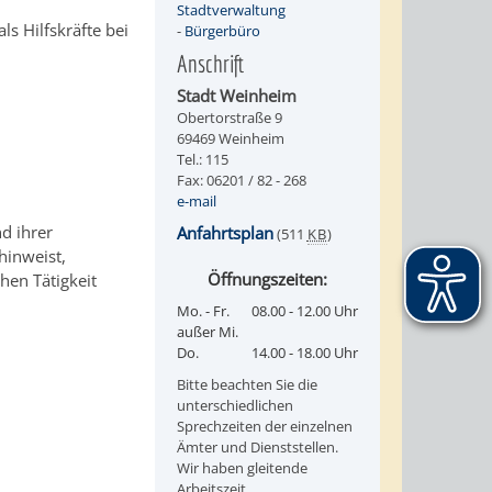
Stadtverwaltung
ls Hilfskräfte bei
-
Bürgerbüro
Anschrift
Stadt Weinheim
Obertorstraße 9
69469 Weinheim
Tel.: 115
Fax: 06201 / 82 - 268
e-mail
d ihrer
Anfahrtsplan
(511
KB
)
hinweist,
Öffnungszeiten:
hen Tätigkeit
Mo. - Fr.
08.00 - 12.00 Uhr
außer Mi.
Do.
14.00 - 18.00 Uhr
Bitte beachten Sie die
unterschiedlichen
Sprechzeiten der einzelnen
Ämter und Dienststellen.
Wir haben gleitende
Arbeitszeit.