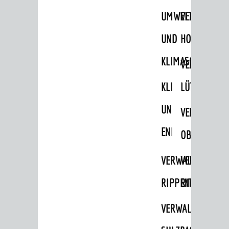
UMWELT-
VERWALTUNG
POLITIK & GREMIEN
UND
HOHENSACH
Oberbürgermeister
Bürgerinformationssystem
KLIMASCHUTZ
VERWALTUNG
Gemeinderat
KLIMASCHUTZ
LÜTZELSACH
Ortschaftsräte
UND
VERWALTUNG
Ausschüsse und Beiräte
ENERGIEMANAGE
OBERFLOCKE
Jugendgemeinderat
Abgeordnete
VERWALTUNGSSTE
VERWALTUNG
Stadtrecht
RIPPENWEIER
RITSCHWEIE
RATHAUS
VERWALTUNGSSTE
Bürgermeister / Dezernate