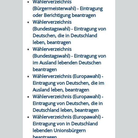
Wählerverzeichnis
AN
WIRTSCHAFT
(Bürgermeisterwahl) - Eintragung
UND
oder Berichtigung beantragen
DEINE
Wählerverzeichnis
BAU)
KULTURBÜR
MUSEUM
(Bundestagswahl) - Eintragung von
STADT
Deutschen, die in Deutschland
GEBÄUDEBETRIEB
LIEGENSCHAFT
STADTTOURI
WIRTSCHA
leben, beantragen
WIEDERVERMIETUNGSPRÄMIE
Wählerverzeichnis
UND
IMMOBILIENMAN
(Bundestagswahl) - Eintragung von
im Ausland lebenden Deutschen
STADTMAR
beantragen
Wählerverzeichnis (Europawahl) -
AMT
AMT
Eintragung von Deutschen, die im
Ausland leben, beantragen
FÜR
FÜR
Wählerverzeichnis (Europawahl) -
Eintragung von Deutschen, die in
SOZIALE
STADTENTWI
Deutschland leben, beantragen
Wählerverzeichnis (Europawahl) -
ANGELEGENHEITE
AMT
Eintragung von in Deutschland
lebenden Unionsbürgern
INTEGRATIONSBE
FÜR
beantragen