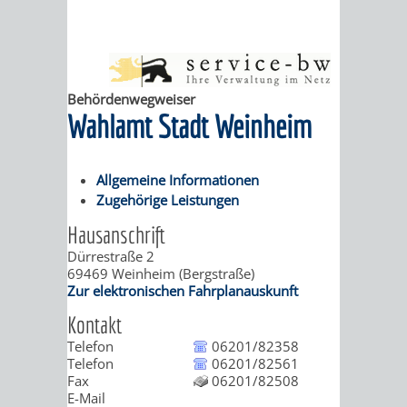
ABWASSERBESEITIGUNG
RITSCHWEIER
SULZBACH
BEHÖRDENNUMMER
FAMILIEN
AUSSCHÜSSE
JUGENDGEMEINDE
Behördenwegweiser
Wahlamt Stadt Weinheim
115
BERATUNG
UND
TAGESORDNUNG
PROJEKTE
UND
BEIRÄTE
/
Allgemeine Informationen
Zugehörige Leistungen
HILFE
AUSSCHUSS
HAUPTAUSSCHUSS
SITZUNGSUNTERL
Hausanschrift
KINDER
SENIOREN
FÜR
BERATUNGSERGEBNISS
ABGEORDNETE
Dürrestraße 2
69469
Weinheim (Bergstraße)
UND
TECHNIK,
Zur elektronischen Fahrplanauskunft
BETREUUNG
FREIZEITANGEBOTE
KINDER-
STADTRECHT
Kontakt
JUGENDLICHE
UMWELT
UND
BERATUNG
UND
Telefon
06201/82358
Telefon
06201/82561
UND
PFLEGE
UND
JUGENDBEIRAT
Fax
06201/82508
E-Mail