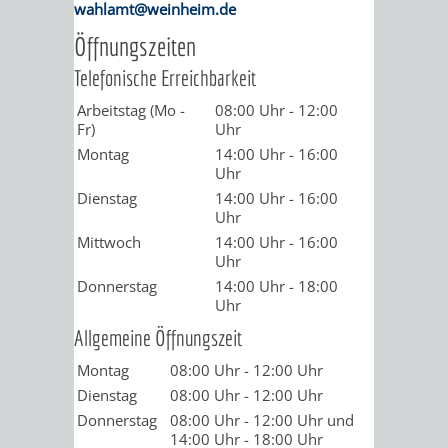
STADTENTWICKLUNG
wahlamt@weinheim.de
HILFE
TAGESORDNUNG
BERATUNGSERGEBNI
Öffnungszeiten
BERATUNGSERGEBNISSE
MENSCHEN
MENSCHEN
/
Telefonische Erreichbarkeit
MIT
MIT
SITZUNGSUNTERLAGEN
Arbeitstag (Mo -
08:00 Uhr
-
12:00
Fr)
Uhr
BEHINDERUNG
DEMENZ
Montag
14:00 Uhr
-
16:00
UMLEGUNGSAUSSCHUSS
BERATENDE
Uhr
Dienstag
14:00 Uhr
-
16:00
MIGRANTEN
BAUHERREN
AUSSCHÜSSE
Uhr
Mittwoch
14:00 Uhr
-
16:00
/
BAUHERRENBERATUNG
GRUNDSTÜCKSWERTERMITTLUNG
BERATUNGSERGEBNISS
Uhr
Donnerstag
14:00 Uhr
-
18:00
FLÜCHTLINGE
RATHAUS
DENKMALSCHUTZ
VERKAUF
Uhr
Allgemeine Öffnungszeit
STÄDTISCHER
AUFGABEN
STEUERVORTEILE
Montag
08:00 Uhr
-
12:00 Uhr
BAUPLÄTZE
Dienstag
08:00 Uhr
-
12:00 Uhr
DER
SATZUNGEN
Donnerstag
08:00 Uhr
-
12:00 Uhr
und
BÜRGERMEISTER
ÄMTER
14:00 Uhr
-
18:00 Uhr
UNTEREN
VERKAUF
IM