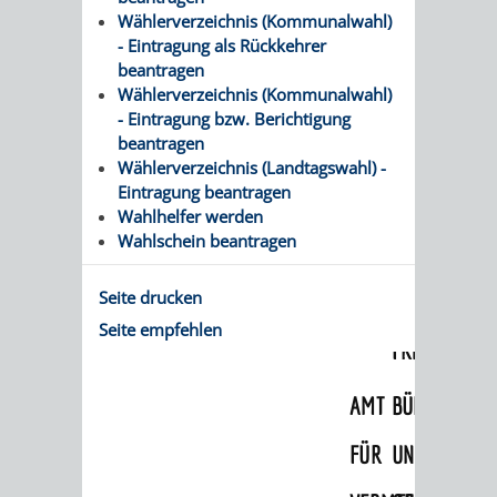
Wählerverzeichnis (Kommunalwahl)
VERKEHRSA
- Eintragung als Rückkehrer
beantragen
UND
Wählerverzeichnis (Kommunalwahl)
- Eintragung bzw. Berichtigung
GRÜNFLÄCH
beantragen
Wählerverzeichnis (Landtagswahl) -
Eintragung beantragen
INFRASTRU
STRASSEN- 
Wahlhelfer werden
Wahlschein beantragen
ND L
ANDSCHAF
Seite drucken
Seite empfehlen
FRIEDHÖFE
BAUBETRI
AMT
BÜRGER-
FÜR
UND