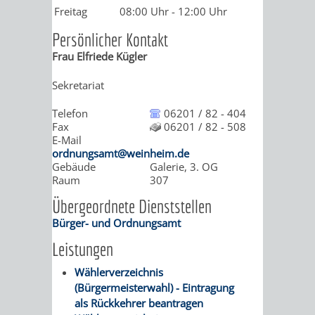
Freitag
08:00 Uhr
-
12:00 Uhr
/
AMT
AMT
DENKMALSCHUTZBEHÖRDE
STÄDTISCHER
BEREICH
Persönlicher Kontakt
DEZERNATE
FÜR
FÜR
HÄUSER
Frau
Elfriede
Kügler
DENKMALSCHUTZ
BAURECHT
BILDUNG
Sekretariat
/
GENEHMIGUNGSVERFAHREN
TAG
UND
UND
Telefon
06201 / 82 - 404
LIEGENSCHAFTEN
DES
Fax
06201 / 82 - 508
E-Mail
DENKMALSCHUTZ
SPORT
ABWASSERBESEITIGUNG
ordnungsamt@weinheim.de
OFFENEN
Gebäude
Galerie, 3. OG
AMT
AMT
Raum
307
DENKMALS
ERSCHLIESSUNGSBEITRAG
Übergeordnete Dienststellen
FÜR
FÜR
Bürger- und Ordnungsamt
ANTRAGSVERFAHREN
IMMOBILIENWIRT
KULTUR,
Leistungen
VERMIETE
TOURISMUS
Wählerverzeichnis
STABSSTELLE
HOCHBAU
(Bürgermeisterwahl) - Eintragung
DOCH
&
als Rückkehrer beantragen
BÄDER
(PLANUNG