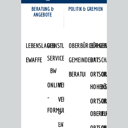
BERATUNG &
POLITIK & GREMIEN
KARRIEREPORTAL
ANGEBOTE
LEBENSLAGEN
DIENSTLEISTUNGEN
OBERBÜRGERMEISTER
BÜRGERINFORMA
SERVICE
EWAFFE
GEMEINDERAT
ORTSCHAFTSRÄTE
BW
BERATUNGSERGEBNISSE
ORTSCHAFTSRAT
ORTSCHAFTS
ONLINE
VERFAHRENSBESCHREIBUNG
HOHENSACHSEN
LÜTZELSACH
-
VERSORGUNG
ORTSCHAFTSRAT
ORTSCHAFTS
FORMULARE
&
OBERFLOCKENBAC
RIPPENWEIE
Startseite
»
Bürgerservice
ENTSORGUNG
ORTSCHAFTSRAT
ORTSCHAFTS