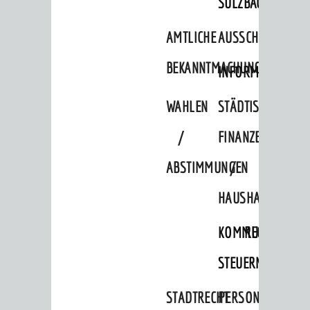
SULZBACH
Ämter
AMTLICHE
AUSSCHREIBUNGE
Amtliche Bekanntmachungen
Ausschreibungen
BEKANNTMACHUNGEN
INFORMATIONSPF
Wahlen / Abstimmungen
WAHLEN
STÄDTISCHE
Städtische Finanzen / Haushalt
/
FINANZEN
Stadtrecht
ABSTIMMUNGEN
/
Personalrat / JAV
HAUSHALT
Schwerbehindertenvertretung
Zensus 2022
KOMMUNALE
RECHNUNGSS
STADTWEGWEISER
STEUERN
Ämter & Behörden
STADTRECHT
PERSONALRAT
Einrichtungen in der Stadt