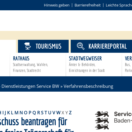
Hinweis geben
Barrierefreiheit
Leichte Sprach
VICE
TOURISMUS
KARRIEREPORTAL
RATHAUS
STADTWEGWEISER
VER
Stadtverwaltung, Wahlen,
Ämter & Behörden,
Bus, 
Finanzen, Stadtrecht
Einrichtungen in der Stadt
Park
»
Dienstleistungen Service BW
»
Verfahrensbeschreibung
H
I
J
K
L
M
N
O
P
Q
R
S
T
U
V
W
X
Y
Z
schuss beantragen für