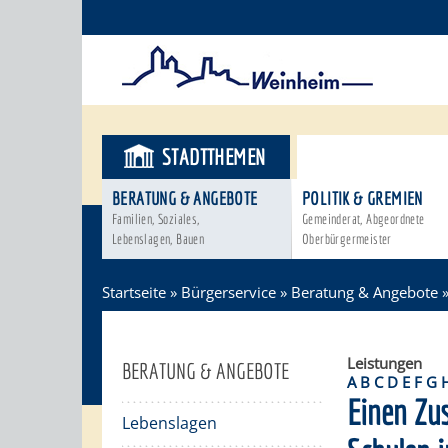
STADTTHEMEN
BÜRGERSER
BERATUNG & ANGEBOTE
POLITIK & GREMIEN
Familien, Soziales,
Gemeinderat, Abgeordnete
Lebenslagen, Bauen
Oberbürgermeister
Startseite
»
Bürgerservice
»
Beratung & Angebote
Leistungen
BERATUNG & ANGEBOTE
A
B
C
D
E
F
G
Einen Zu
Lebenslagen