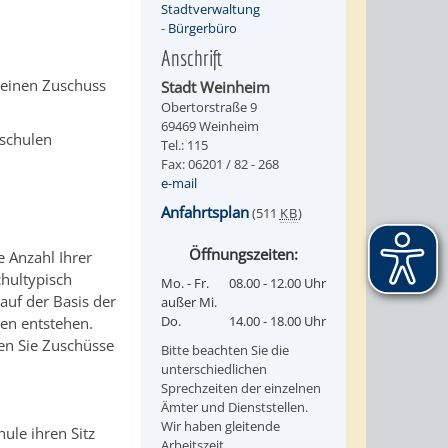
Stadtverwaltung
-
Bürgerbüro
Anschrift
d einen Zuschuss
Stadt Weinheim
Obertorstraße 9
69469 Weinheim
sschulen
Tel.: 115
Fax: 06201 / 82 - 268
e-mail
Anfahrtsplan
(511
KB
)
Öffnungszeiten:
e Anzahl Ihrer
hultypisch
Mo. - Fr.
08.00 - 12.00 Uhr
 auf der Basis der
außer Mi.
Do.
14.00 - 18.00 Uhr
sen entstehen.
en Sie Zuschüsse
Bitte beachten Sie die
unterschiedlichen
Sprechzeiten der einzelnen
Ämter und Dienststellen.
Wir haben gleitende
ule ihren Sitz
Arbeitszeit.