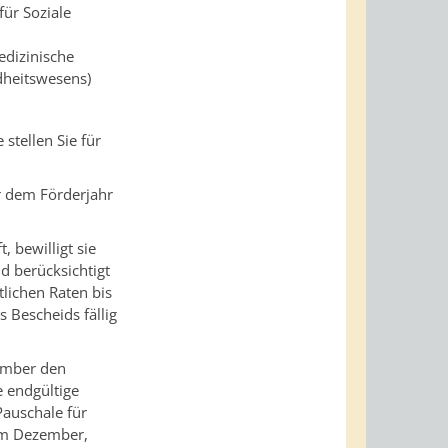
für Soziale
edizinische
dheitswesens)
stellen Sie für
r dem Förderjahr
 bewilligt sie
d berücksichtigt
tlichen Raten bis
 Bescheids fällig
ember den
 endgültige
auschale für
 im Dezember,