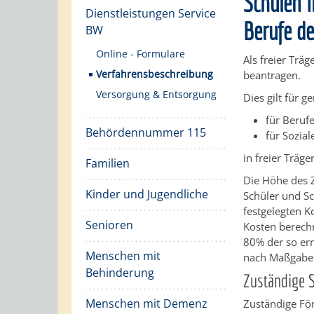
Schulen i
Dienstleistungen Service
Berufe d
BW
Online - Formulare
Als freier Trä
Verfahrensbeschreibung
beantragen.
Versorgung & Entsorgung
Dies gilt für
für Beruf
Behördennummer 115
für Sozial
in freier Träg
Familien
Die Höhe des 
Kinder und Jugendliche
Schüler und S
festgelegten K
Senioren
Kosten berechn
80% der so er
Menschen mit
nach Maßgabe 
Behinderung
Zuständige S
Menschen mit Demenz
Zuständige För