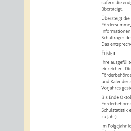
sofern die en
übersteigt.
Übersteigt di
Fördersumme, i
Informationen
Schulträger de
Das entsprech
Fristen
Ihre ausgefüll
einreichen. Di
Förderbehörde 
und Kalenderj
Vorjahres geste
Bis Ende Oktob
Förderbehörde 
Schulstatistik
zu Jahr).
Im Folgejahr l