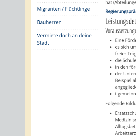
hat (Abteilunge
Migranten / Flüchtlinge
Regierungsprä
Leistungsdet
Bauherren
Voraussetzung
Vermiete doch an deine
Eine Förd
Stadt
es sich u
freier Trä
die Schul
in den fö
der Unter
Beispiel 
angeglied
t
gemeinnü
Folgende Bild
Ersatzsch
Medizinis
Alltagsbet
Arbeitser