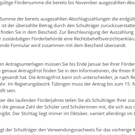
dgültige Fördersumme die bereits
bis November
ausgezahlten Abs
e Summe der bereits ausgezahlten Abschlagszahlungen die endgült
st der überzahlte Betrag durch den Schulträger zurückzuerstatt
 finden Sie in dem Bescheid. Zur Beschleunigung der Auszahlung
r zustänbdigen Förderbehörde eine Rechtsbehelfsverzichtserklär
ende Formular wird zusammen mit dem Bescheid übersandt.
ten Antragsunterlagen müssen Sie bis Ende Januar bei Ihrer Förd
e genaue Antragsfrist finden Sie in den Informationen, die Ihnen I
gesandt hat. Die Antragsfrist kann sich unterscheiden, je nach R
ahr. Im Regierungsbezirk Tübingen muss der Antrag bis zum 15.
llt sein.
er des laufenden Förderjahres teilen Sie als Schulträger Ihrer zu
die genaue Zahl der Schüler und Schülerinnen mit, die sich aus 
 ergibt. Der Stichtag liegt immer im Oktober, variiert allerdings i
egt der Schulträger den Verwendungsnachweis für das vorherige K