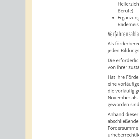
Heilerzie
Berufe)
Ergänzung
Bademeist
Verfahrensabla
Als förderbere
jeden Bildungs
Die erforderli
von Ihrer zus
Hat Ihre Förde
eine vorläufig
die vorläufig 
November als A
geworden sind
Anhand dieser
abschließende
Fördersumme w
urheberrechtli