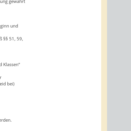
erung gewährt
eginn und
 §§ 51, 59,
d Klassen“
r
id bei)
erden.