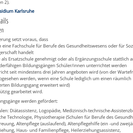
n 2).
sidium Karlsruhe
ails
en
erung setzt voraus, dass
m eine Fachschule für Berufe des Gesundheitswesens oder für Sozi
gerschaft handelt
e als Ersatzschule genehmigt oder als
Ergänzungsschule stattlich a
rderfähigen Bildungsgängen Schüler/innen unterrichtet werden
richt seit mindestens drei Jahren angeboten wird (von der Wartef
abgesehen werden, wenn eine Schule lediglich um einen räumlich
erten Bildungsgang erweitert wird)
tzig gearbeitet wird.
ungsgänge werden gefördert:
ulen: Diätassistenz, Logopädie, Medizinisch-technische-Assistenz
che Technologie, Physiotherapie (Schulen für Berufe des Gesundh
reuung, Altenpflege (auslaufend), Altenpflegehilfe (ein -und zweijä
ziehung, Haus- und Familienpflege, Heilerziehungsassistenz,