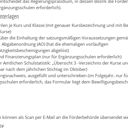
 entscheidet das Regierungspräsidium, in dessen Bezirk die Förd
Ergänzungsschulen erforderlich).
Unterlagen
hlen je Kurs und Klasse (mit genauer Kursbezeichnung und mit B
Kurse)
über die Einhaltung der satzungsmäßigen Voraussetzungen gemäß
 Abgabenordnung (AO) (hat die ehemaligen vorläufigen
zigkeitsbescheinigungen abgelöst)
nd Finanzierungsplan (nur für Ergänzungsschulen erforderlich)
r Amtlichen Schulstatistik: „Übersicht 3 -Verzeichnis der Kurse un
bar nach dem jährlichen Stichtag im Oktober)
gsnachweis, ausgefüllt und unterschrieben (im Folgejahr, nur fü
sschulen erforderlich, das Formular liegt dem Bewilligungsbesche
n können als Scan per E-Mail an die Förderbehörde übersendet w
ge