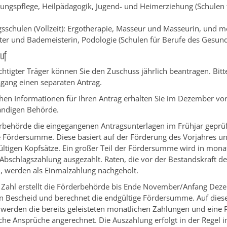
hungspflege, Heilpädagogik, Jugend- und Heimerziehung (Schulen 
sschulen (Vollzeit): Ergotherapie, Masseur und Masseurin, und m
er und Bademeisterin, Podologie (Schulen für Berufe des Gesun
uf
chtigter Träger können Sie den Zuschuss jährlich beantragen. Bitte 
gang einen separaten Antrag.
chen Informationen für Ihren Antrag erhalten Sie im Dezember vo
tändigen Behörde.
rbehörde die eingegangenen Antragsunterlagen im Frühjar geprüft,
e Fördersumme. Diese basiert auf der Förderung des Vorjahres un
gültigen Kopfsätze. Ein großer Teil der Fördersumme wird in mona
bschlagszahlung ausgezahlt. Raten, die vor der Bestandskraft des
, werden als Einmalzahlung nachgeholt.
 Zahl erstellt die Förderbehörde bis Ende November/Anfang Dez
n Bescheid und berechnet die endgültige Fördersumme. Auf diese
erden die bereits geleisteten monatlichen Zahlungen und eine P
che Ansprüche angerechnet. Die Auszahlung erfolgt in der Regel