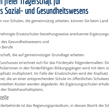
n freier Trägerschaft für
es Sozial- und Gesundheitswesens
ger von Schulen, die gemeinnützig arbeiten, können Sie beim Lan
 genehmigte Ersatzschulen beziehungsweise anerkannte Ergänzung
e des Gesundheitswesens und
e Berufe
erschaft, die auf gemeinnütziger Grundlage arbeiten.
Zuschusses errechnet sich für das Förderjahr folgendermaßen:
Di
chülerinnen
in den förderfähigen Bildungsgängen
wird mit dem sc
opfsatz
multipliziert
. Im Falle der Ersatzschulen wird der Kopfsatz
et, die an einer entsprechenden Schule im öffentlichen Schulwe
mittelten Kosten werden abgedeckt. Als Ergänzungsschulen erhalt
des Staatshaushaltsplans.
telle
derbehörde ist das Regierungspräsidium, in dessen Bezirk die Sch