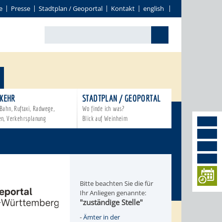
e
Presse
Stadtplan / Geoportal
Kontakt
english
KEHR
STADTPLAN / GEOPORTAL
Bahn, Ruftaxi, Radwege,
Wo finde ich was?
en, Verkehrsplanung
Blick auf Weinheim
Bitte beachten Sie die für
Ihr Anliegen genannte:
"zuständige Stelle"
-
Ämter in der