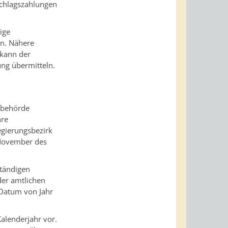
chlagszahlungen
ige
en. Nähere
 kann der
ung übermitteln.
erbehörde
hre
egierungsbezirk
 November des
ständigen
der amtlichen
m Datum von Jahr
alenderjahr vor.