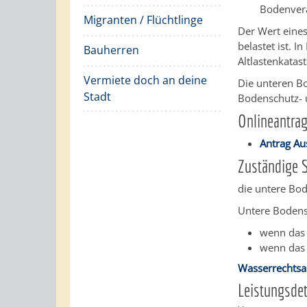
Bodenver
Migranten / Flüchtlinge
Der Wert eine
belastet ist. 
Bauherren
Altlastenk
a
tas
Vermiete doch an deine
Die unteren Bo
Stadt
Bodenschutz- u
Onlineantra
Antrag Au
Zuständige S
die untere Bo
Untere Bodensc
wenn das 
wenn das 
Wasserrechtsa
Leistungsdet