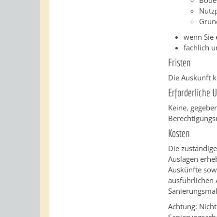
Bode
Nutz
Grun
wenn Sie 
fachlich 
Fristen
Die Auskunft k
Erforderliche 
Keine, gegebe
Berechtigungs
Kosten
Die zuständig
Auslagen erheb
Auskünfte sow
ausführlichen 
Sanierungsma
Achtung: Nich