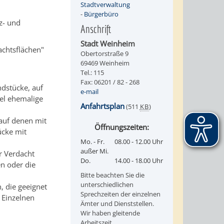
Stadtverwaltung
-
Bürgerbüro
z- und
Anschrift
Stadt Weinheim
achtsflächen"
Obertorstraße 9
69469 Weinheim
Tel.: 115
Fax: 06201 / 82 - 268
ndstücke, auf
e-mail
iel ehemalige
Anfahrtsplan
(511
KB
)
 auf denen mit
Öffnungszeiten:
cke mit
Mo. - Fr.
08.00 - 12.00 Uhr
außer Mi.
r Verdacht
Do.
14.00 - 18.00 Uhr
n oder die
Bitte beachten Sie die
unterschiedlichen
 die geeignet
Sprechzeiten der einzelnen
 Einzelnen
Ämter und Dienststellen.
Wir haben gleitende
Arbeitszeit.