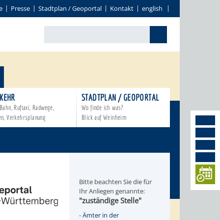
e
Presse
Stadtplan / Geoportal
Kontakt
english
KEHR
STADTPLAN / GEOPORTAL
Bahn, Ruftaxi, Radwege,
Wo finde ich was?
en, Verkehrsplanung
Blick auf Weinheim
Bitte beachten Sie die für
Ihr Anliegen genannte:
"zuständige Stelle"
-
Ämter in der