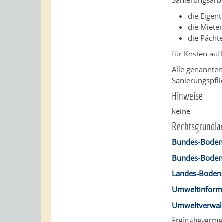
Sanierungsarb
die Eigen
die Miete
die Pächt
für Kosten a
Alle genannten
Sanierungspfli
Hinweise
keine
Rechtsgrundla
Bundes-Boden
Bundes-Bodens
Landes-Bodens
Umweltinforma
Umweltverwal
Freigabeverme