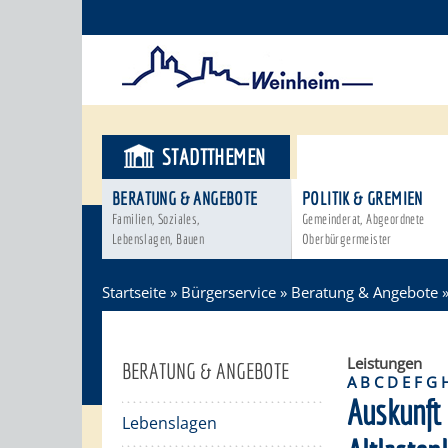
STADTTHEMEN
BÜRGERSER
BERATUNG & ANGEBOTE
POLITIK & GREMIEN
Familien, Soziales,
Gemeinderat, Abgeordnete
Lebenslagen, Bauen
Oberbürgermeister
Startseite
»
Bürgerservice
»
Beratung & Angebote
Leistungen
BERATUNG & ANGEBOTE
A
B
C
D
E
F
G
Auskunft
Lebenslagen