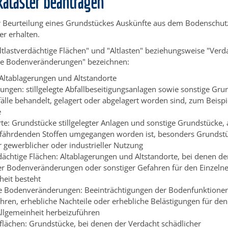
kataster beantragen
r Beurteilung eines Grundstückes Auskünfte aus dem Bodenschut
er erhalten.
Altlastverdächtige Flächen" und "Altlasten" beziehungsweise "Verd
he Bodenveränderungen" bezeichnen:
: Altablagerungen und Altstandorte
rungen: stillgelegte Abfallbeseitigungsanlagen sowie sonstige Gru
älle behandelt, gelagert oder abgelagert worden sind, zum Beisp
e
rte: Grundstücke stillgelegter Anlagen und sonstige Grundstücke,
ährdenden Stoffen umgegangen worden ist, besonders Grundstü
r gewerblicher oder industrieller Nutzung
rdächtige Flächen: Altablagerungen und Altstandorte, bei denen de
er Bodenveränderungen oder sonstiger Gefahren für den Einzelne
heit besteht
e Bodenveränderungen: Beeinträchtigungen der Bodenfunktionen,
ahren, erhebliche Nachteile oder erhebliche Belästigungen für den
Allgemeinheit herbeizuführen
flächen: Grundstücke, bei denen der Verdacht schädlicher