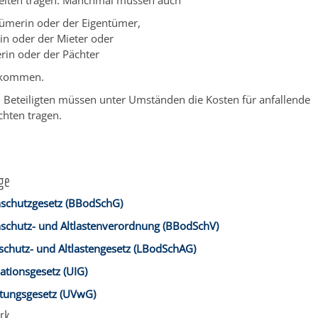
eiten tragen. Manchmal müssen auch
tümerin oder der Eigentümer,
rin oder der Mieter oder
erin oder der Pächter
ufkommen.
 Beteiligten müssen unter Umständen die Kosten für anfallende
chten tragen.
ge
schutzgesetz (BBodSchG)
chutz- und Altlastenverordnung (BBodSchV)
chutz- und Altlastengesetz (LBodSchAG)
tionsgesetz (UIG)
tungsgesetz (UVwG)
rk