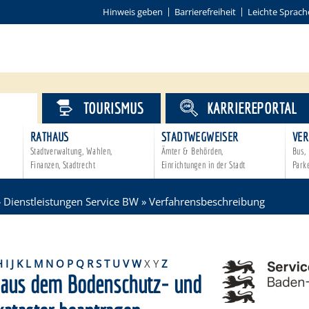
Hinweis geben
Barrierefreiheit
Leichte Sprach
VICE
TOURISMUS
KARRIEREPORTAL
RATHAUS
STADTWEGWEISER
VER
Stadtverwaltung, Wahlen,
Ämter & Behörden,
Bus, 
Finanzen, Stadtrecht
Einrichtungen in der Stadt
Park
»
Dienstleistungen Service BW
»
Verfahrensbeschreibung
H
I
J
K
L
M
N
O
P
Q
R
S
T
U
V
W
X
Y
Z
 aus dem Bodenschutz- und