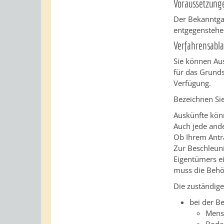
Voraussetzung
Der Bekanntgab
entgegenstehe
Verfahrensabla
Sie können Aus
für das Grund
Verfügung.
Bezeichnen Sie
Auskünfte kön
Auch jede and
Ob Ihrem Antra
Zur Beschleuni
Eigentümers e
muss die Behö
Die zuständige 
bei der Be
Mens