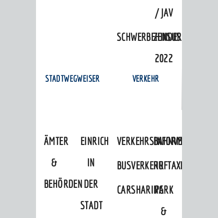
/ JAV
SCHWERBEHINDERTENVERTR
ZENSUS
2022
STADTWEGWEISER
VERKEHR
ÄMTER
EINRICHTUNGEN
VERKEHRSINFORMATIONEN
BAHNVERKEHR
&
IN
BUSVERKEHR
RUFTAXI
BEHÖRDEN
DER
CARSHARING
PARK
STADT
&