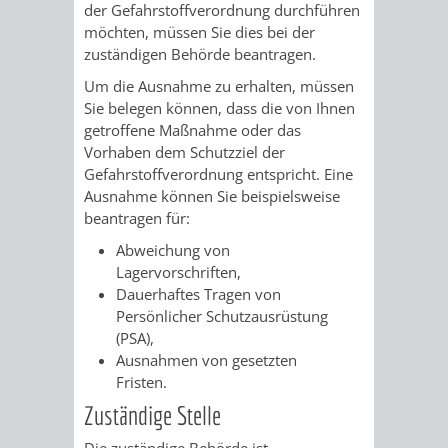
STADTENTWICKLUNG
der Gefahrstoffverordnung durchführen
HILFE
TAGESORDNUNG
BERATUNGSERGEBNI
möchten, müssen Sie dies bei der
BERATUNGSERGEBNISSE
zuständigen Behörde beantragen.
MENSCHEN
MENSCHEN
/
Um die Ausnahme zu erhalten, müssen
MIT
MIT
SITZUNGSUNTERLAGEN
Sie belegen können, dass die von Ihnen
getroffene Maßnahme oder das
BEHINDERUNG
DEMENZ
Vorhaben dem Schutzziel der
UMLEGUNGSAUSSCHUSS
BERATENDE
Gefahrstoffverordnung entspricht. Eine
Ausnahme können Sie beispielsweise
MIGRANTEN
BAUHERREN
AUSSCHÜSSE
beantragen für:
/
Abweichung von
BAUHERRENBERATUNG
GRUNDSTÜCKSWERTERMITTLUNG
BERATUNGSERGEBNISS
Lagervorschriften,
FLÜCHTLINGE
Dauerhaftes Tragen von
RATHAUS
DENKMALSCHUTZ
VERKAUF
Persönlicher Schutzausrüstung
(PSA),
STÄDTISCHER
AUFGABEN
STEUERVORTEILE
Ausnahmen von gesetzten
Fristen.
BAUPLÄTZE
DER
SATZUNGEN
Zuständige Stelle
BÜRGERMEISTER
ÄMTER
UNTEREN
VERKAUF
IM
Die zuständige Behörde ist