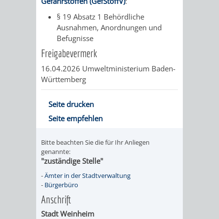
Gefahrstoffen (GefStoffV)
:
UMWELT-
VERWALTUNG
§ 19 Absatz 1 Behördliche
Ausnahmen, Anordnungen und
UND
HOHENSACH
Befugnisse
Freigabevermerk
KLIMASCHUTZ
VERWALTUNG
16.04.2026
Umweltministerium Baden-
Württemberg
KLIMASCHUTZ
LÜTZELSACH
UND
Seite drucken
VERWALTUNG
Seite empfehlen
ENERGIEMANAGE
OBERFLOCKE
Bitte beachten Sie die für Ihr Anliegen
genannte:
VERWALTUNGSSTE
VERWALTUNG
"zuständige Stelle"
RIPPENWEIER
RITSCHWEIE
-
Ämter in der Stadtverwaltung
-
Bürgerbüro
Anschrift
VERWALTUNGSSTE
Stadt Weinheim