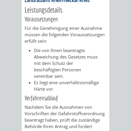
Landratsamt Rhein-Neckar-Kreis
RENTENABTE
UNTERBRI
Leistungsdetails
Voraussetzungen
VON
Für die Genehmigung einer Ausnahme
OBDACHL
müssen die folgenden Voraussetzungen
erfüllt sein:
UND
Die von Ihnen beantragte
Abweichung des Gesetzes muss
FLÜCHTLI
mit dem Schutz der
beschäftigten Personen
EIGENBETRIEB
FEUERWEHR
vereinbar sein.
Es liegt eine unverhältnismäßige
STADTENTWÄSSE
PERSONAL-
Härte vor.
Verfahrensablauf
UND
Nachdem Sie die Ausnahmen von
Vorschriften der Gefahrstoffverordnung
ORGANISAT
beantragt haben, prüft die zuständige
Behörde Ihren Antrag und fordert
STADTARCHI