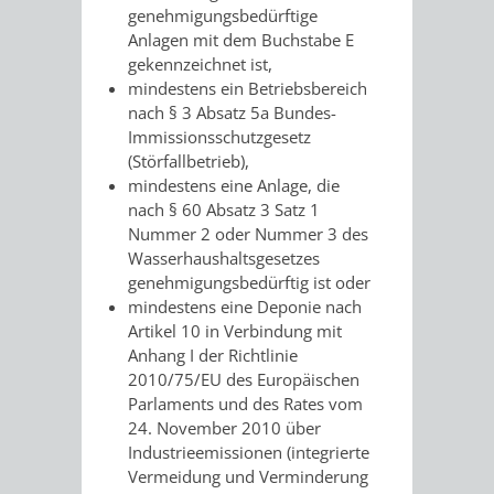
AN
genehmigungsbedürftige
WIRTSCHAFT
UND
Anlagen mit dem Buchstabe E
DEINE
gekennzeichnet ist,
BAU)
KULTURBÜR
MUSEUM
mindestens ein Betriebsbereich
STADT
nach § 3 Absatz 5a Bundes-
GEBÄUDEBETRIEB
LIEGENSCHAFT
STADTTOURI
WIRTSCHA
Immissionsschutzgesetz
WIEDERVERMIETUNGSPRÄMIE
(Störfallbetrieb),
UND
mindestens eine Anlage, die
IMMOBILIENMAN
nach § 60 Absatz 3 Satz 1
STADTMAR
Nummer 2 oder Nummer 3 des
Wasserhaushaltsgesetzes
genehmigungsbedürftig ist oder
AMT
AMT
mindestens eine Deponie nach
Artikel 10 in Verbindung mit
FÜR
FÜR
Anhang I der Richtlinie
2010/75/EU des Europäischen
SOZIALE
STADTENTWI
Parlaments und des Rates vom
24. November 2010 über
ANGELEGENHEITE
AMT
Industrieemissionen (integrierte
Vermeidung und Verminderung
INTEGRATIONSBE
FÜR