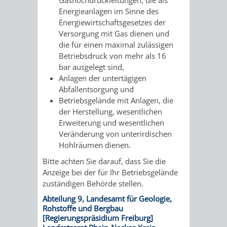
VERMESSUNG,
ORDNUNGSA
Energieanlagen im Sinne des
Energiewirtschaftsgesetzes der
BODENORDNUNG
AUSLÄNDERA
BÜRGERB
Versorgung mit Gas dienen und
die für einen maximal zulässigen
UND
GEWERBE-
ÖFFENTLI
Betriebsdruck von mehr als 16
bar ausgelegt sind,
GEOINFORMATIO
UND
SICHERHEI
Anlagen der untertägigen
Abfallentsorgung und
GESUNDHEIT
ORDNUNG
Betriebsgelände mit Anlagen, die
der Herstellung, wesentlichen
UND
Erweiterung und wesentlichen
Veränderung von unterirdischen
VERKEHR
Hohlräumen dienen.
Bitte achten Sie darauf, dass Sie die
VERKEHRS
BUSSGEL
Anzeige bei der für Ihr Betriebsgelände
zuständigen Behörde stellen.
GEMEINDE
AKTUELL
Abteilung 9, Landesamt für Geologie,
Rohstoffe und Bergbau
VERKEHR
[Regierungspräsidium Freiburg]