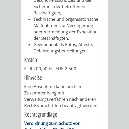
FINANZEN
STEUERABTEIL
HEIRATEN
Sicherheit der betroffenen
Beschäftigten,
UND
IN
Technische und organisatorische
GRUNDSTEUER
Maßnahmen zur Verringerung
HAUSHALT
WEINHEIM
oder Vermeidung der Exposition
STADTKASSE
der Beschäftigten,
Gegebenenfalls Fotos, Atteste,
INFORMATIO
WEINHEIME
BETEILIGUNGSMA
Gefährdungsbeurteilungen.
DES
KIRCHEN
Kosten
EUR 200,00 bis EUR 2.500
STANDESAM
FOTOMOTIV
Hinweise
-
Eine Ausnahme kann auch im
Zusammenhang mit
WEINHEIM
Verwaltungsverfahren nach anderen
Rechtsvorschriften beantragt werden.
ALS
Rechtsgrundlage
GASTGEBER
Verordnung zum Schutz vor