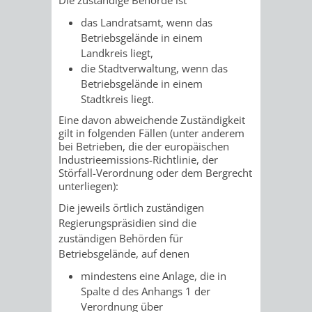
/
AMT
AMT
das Landratsamt, wenn das
DENKMALSCHUTZBEHÖRDE
STÄDTISCHER
BEREICH
Betriebsgelände in einem
DEZERNATE
FÜR
FÜR
Landkreis liegt,
HÄUSER
DENKMALSCHUTZ
die Stadtverwaltung, wenn das
BAURECHT
BILDUNG
Betriebsgelände in einem
/
GENEHMIGUNGSVERFAHREN
TAG
Stadtkreis liegt.
UND
UND
LIEGENSCHAFTEN
Eine davon abweichende Zuständigkeit
DES
gilt in folgenden Fällen (unter anderem
DENKMALSCHUTZ
SPORT
bei Betrieben, die der europäischen
ABWASSERBESEITIGUNG
OFFENEN
Industrieemissions-Richtlinie, der
Störfall-Verordnung oder dem Bergrecht
AMT
AMT
unterliegen):
DENKMALS
ERSCHLIESSUNGSBEITRAG
FÜR
FÜR
Die jeweils örtlich zuständigen
ANTRAGSVERFAHREN
Regierungspräsidien sind die
IMMOBILIENWIRT
KULTUR,
zuständigen Behörden für
Betriebsgelände, auf denen
VERMIETE
TOURISMUS
STABSSTELLE
HOCHBAU
mindestens eine Anlage, die in
DOCH
Spalte d des Anhangs 1 der
&
BÄDER
(PLANUNG
Verordnung über