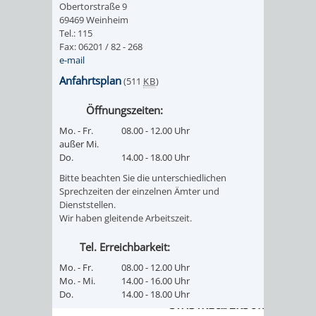
SULZBACH
Obertorstraße 9
69469 Weinheim
Tel.: 115
AMTLICHE
AUSSCHREIBUNGE
Fax: 06201 / 82 - 268
e-mail
BEKANNTMACHUNGEN
INFORMATIONSPF
Anfahrtsplan
(511
KB
)
WAHLEN
STÄDTISCHE
Öffnungszeiten:
Mo. - Fr.
08.00 - 12.00 Uhr
/
FINANZEN
außer Mi.
Do.
14.00 - 18.00 Uhr
ABSTIMMUNGEN
/
Bitte beachten Sie die unterschiedlichen
Sprechzeiten der einzelnen Ämter und
HAUSHALT
Dienststellen.
Wir haben gleitende Arbeitszeit.
KOMMUNALE
RECHNUNGSS
Tel. Erreichbarkeit:
STEUERN
Mo. - Fr.
08.00 - 12.00 Uhr
Mo. - Mi.
14.00 - 16.00 Uhr
Do.
14.00 - 18.00 Uhr
STADTRECHT
PERSONALRAT