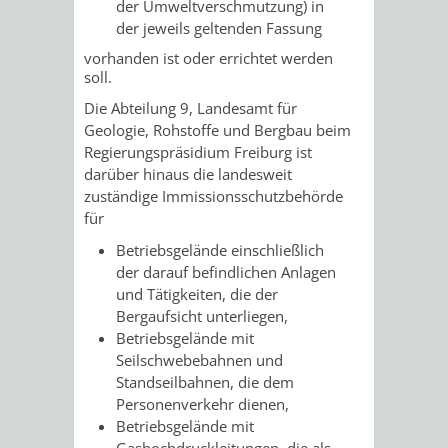
der Umweltverschmutzung) in
der jeweils geltenden Fassung
VERKEHRSA
vorhanden ist oder errichtet werden
soll.
UND
Die Abteilung 9, Landesamt für
GRÜNFLÄCH
Geologie, Rohstoffe und Bergbau beim
Regierungspräsidium Freiburg ist
darüber hinaus die landesweit
INFRASTRU
STRASSEN- 
zuständige Immissionsschutzbehörde
für
ND L
Betriebsgelände einschließlich
ANDSCHAF
der darauf befindlichen Anlagen
und Tätigkeiten, die der
FRIEDHÖFE
BAUBETRI
Bergaufsicht unterliegen,
Betriebsgelände mit
Seilschwebebahnen und
AMT
BÜRGER-
Standseilbahnen, die dem
Personenverkehr dienen,
FÜR
UND
Betriebsgelände mit
Gashochdruckleitungen, die als