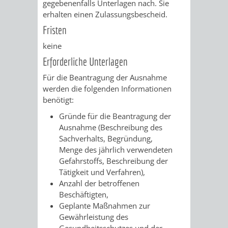
gegebenenfalls Unterlagen nach. Sie
erhalten einen Zulassungsbescheid.
PRESSE-
RECHNUNGS
Fristen
UND
keine
REFERAT
Erforderliche Unterlagen
ÖFFENTLICHKEITS
DES
Für die Beantragung der Ausnahme
werden die folgenden Informationen
ERSTEN
benötigt:
BÜRGERMEIS
Gründe für die Beantragung der
Ausnahme (Beschreibung des
Sachverhalts, Begründung,
REFERAT
STABSSTELL
Menge des jährlich verwendeten
Gefahrstoffs, Beschreibung der
DES
RECHT
Tätigkeit und Verfahren),
Anzahl der betroffenen
OBERBÜRGERMEI
STADTBIBLIO
Beschäftigten,
Geplante Maßnahmen zur
STADTKÄMMEREI
STANDESAM
Gewährleistung des
Gesundheitsschutzes und der