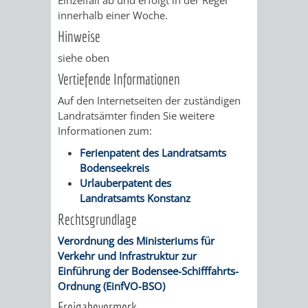
innerhalb einer Woche.
PRESSE-
RECHNUNGS
Hinweise
siehe oben
UND
REFERAT
Vertiefende Informationen
ÖFFENTLICHKEITS
DES
Auf den Internetseiten der zuständigen
Landratsämter finden Sie weitere
ERSTEN
Informationen zum:
Ferienpatent des Landratsamts
BÜRGERMEIS
Bodenseekreis
Urlauberpatent des
REFERAT
STABSSTELL
Landratsamts Konstanz
Rechtsgrundlage
DES
RECHT
Verordnung des Ministeriums für
OBERBÜRGERMEI
STADTBIBLIO
Verkehr und Infrastruktur zur
Einführung der Bodensee-Schifffahrts-
Ordnung (EinfVO-BSO)
STADTKÄMMEREI
STANDESAM
Freigabevermerk