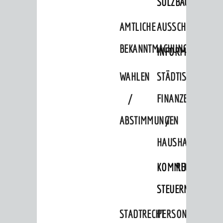
SULZBACH
AMTLICHE
AUSSCHREIBUNGE
BEKANNTMACHUNGEN
INFORMATIONSPF
WAHLEN
STÄDTISCHE
/
FINANZEN
ABSTIMMUNGEN
/
HAUSHALT
KOMMUNALE
RECHNUNGSS
STEUERN
STADTRECHT
PERSONALRAT