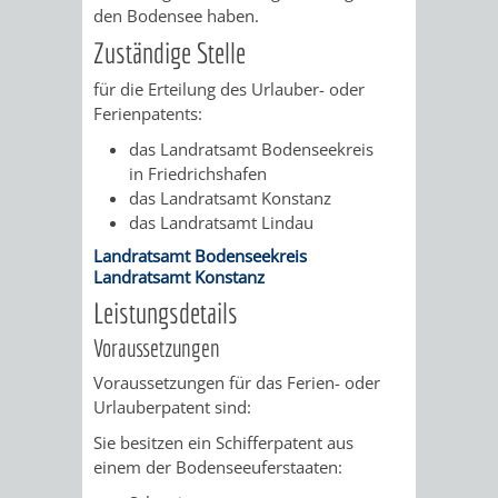
den Bodensee haben.
/
AMT
AMT
DENKMALSCHUTZBEHÖRDE
STÄDTISCHER
BEREICH
Zuständige Stelle
DEZERNATE
FÜR
FÜR
HÄUSER
für die Erteilung des Urlauber- oder
DENKMALSCHUTZ
Ferienpatents:
BAURECHT
BILDUNG
/
das Landratsamt Bodenseekreis
GENEHMIGUNGSVERFAHREN
TAG
UND
UND
in Friedrichshafen
LIEGENSCHAFTEN
das Landratsamt Konstanz
DES
DENKMALSCHUTZ
SPORT
das Landratsamt Lindau
ABWASSERBESEITIGUNG
OFFENEN
Landratsamt Bodenseekreis
Landratsamt Konstanz
AMT
AMT
DENKMALS
ERSCHLIESSUNGSBEITRAG
Leistungsdetails
FÜR
FÜR
Voraussetzungen
ANTRAGSVERFAHREN
IMMOBILIENWIRT
KULTUR,
Voraussetzungen für das Ferien- oder
Urlauberpatent sind:
VERMIETE
TOURISMUS
STABSSTELLE
HOCHBAU
Sie besitzen ein Schifferpatent aus
DOCH
einem der Bodenseeuferstaaten
:
&
BÄDER
(PLANUNG