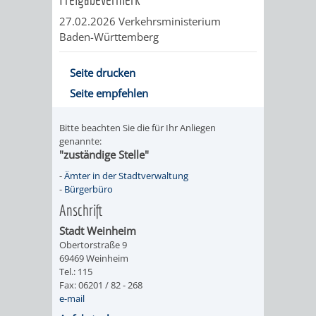
FINANZEN
STEUERABTEIL
HEIRATEN
27.02.2026 Verkehrsministerium
Baden-Württemberg
UND
IN
GRUNDSTEUER
Seite drucken
HAUSHALT
WEINHEIM
STADTKASSE
Seite empfehlen
INFORMATIO
WEINHEIME
BETEILIGUNGSMA
Bitte beachten Sie die für Ihr Anliegen
genannte:
DES
KIRCHEN
"zuständige Stelle"
STANDESAM
-
Ämter in der Stadtverwaltung
FOTOMOTIV
-
Bürgerbüro
Anschrift
-
Stadt Weinheim
WEINHEIM
Obertorstraße 9
69469 Weinheim
ALS
Tel.: 115
Fax: 06201 / 82 - 268
e-mail
GASTGEBER