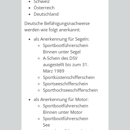
Schweiz
AN
WIRTSCHAFT
Österreich
UND
Deutschland
DEINE
BAU)
KULTURBÜR
MUSEUM
Deutsche Befähigungsnachweise
STADT
werden wie folgt anerkannt:
GEBÄUDEBETRIEB
LIEGENSCHAFT
STADTTOURI
WIRTSCHA
als Anerkennung für Segeln:
WIEDERVERMIETUNGSPRÄMIE
Sportbootführerschein
UND
IMMOBILIENMAN
Binnen unter Segel
A-Schein des DSV
STADTMAR
ausgestellt bis zum 31.
März 1989
AMT
AMT
Sportküstenschifferschein
Sportseeschifferschein
FÜR
FÜR
Sporthochseeschifferschein
als Anerkennung für Motor:
SOZIALE
STADTENTWI
Sportbootführerschein
Binnen unter Motor
ANGELEGENHEITE
AMT
Sportbootführerschein
See
INTEGRATIONSBE
FÜR