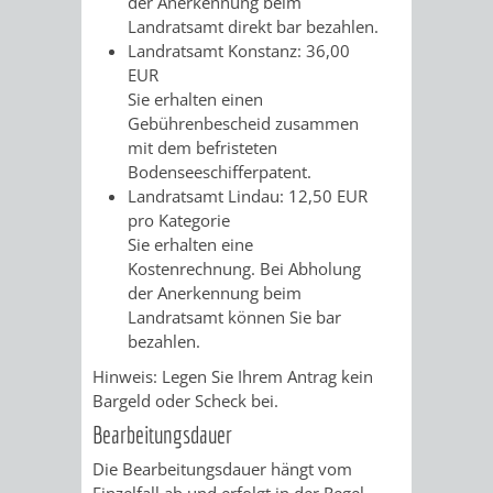
der Anerkennung beim
Landratsamt direkt bar bezahlen.
RENTENABTE
UNTERBRI
Landratsamt Konstanz: 36,00
EUR
VON
Sie erhalten einen
Gebührenbescheid zusammen
OBDACHL
mit dem befristeten
Bodenseeschifferpatent.
UND
Landratsamt Lindau: 12,50 EUR
pro Kategorie
FLÜCHTLI
Sie erhalten eine
Kostenrechnung. Bei Abholung
EIGENBETRIEB
FEUERWEHR
der Anerkennung beim
Landratsamt können Sie bar
STADTENTWÄSSE
PERSONAL-
bezahlen.
Hinweis: Legen Sie Ihrem Antrag kein
UND
Bargeld oder Scheck bei.
ORGANISAT
Bearbeitungsdauer
Die Bearbeitungsdauer hängt vom
STADTARCHI
Einzelfall ab und erfolgt in der Regel