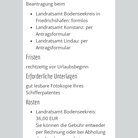
VERMESSUNG,
ORDNUNGSA
Beantragung beim
Landratsamt Bodenseekreis in
BODENORDNUNG
AUSLÄNDERA
BÜRGERB
Friedrichshafen: formlos
Landratsamt Konstanz: per
UND
GEWERBE-
ÖFFENTLI
Antragsformular
Landratsamt Lindau: per
GEOINFORMATIO
UND
SICHERHEI
Antragsformular
Fristen
GESUNDHEIT
ORDNUNG
rechtzeitig vor Urlaubsbeginn
UND
Erforderliche Unterlagen
gut lesbare Fotokopie Ihres
VERKEHR
Schifferpatentes
Kosten
VERKEHRS
BUSSGEL
Landratsamt Bodenseekreis:
GEMEINDE
AKTUELL
36,00 EUR
Sie können die Gebühr entweder
VERKEHR
per Rechnung oder bei Abholung