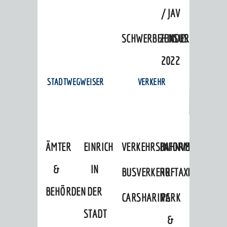
/ JAV
SCHWERBEHINDERTENVERTR
ZENSUS
2022
STADTWEGWEISER
VERKEHR
ÄMTER
EINRICHTUNGEN
VERKEHRSINFORMATIONEN
BAHNVERKEHR
&
IN
BUSVERKEHR
RUFTAXI
BEHÖRDEN
DER
CARSHARING
PARK
STADT
&