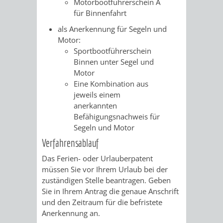
Motorbootführerschein A
für Binnenfahrt
VERKEHRSA
als Anerkennung für Segeln und
Motor:
UND
Sportbootführerschein
Binnen unter Segel und
GRÜNFLÄCH
Motor
Eine Kombination aus
INFRASTRU
STRASSEN- 
jeweils einem
anerkannten
ND L
Befähigungsnachweis für
Segeln und Motor
ANDSCHAF
Verfahrensablauf
FRIEDHÖFE
BAUBETRI
Das Ferien- oder Urlauberpatent
müssen Sie vor Ihrem Urlaub bei der
zuständigen Stelle beantragen. Geben
AMT
BÜRGER-
Sie in Ihrem Antrag die genaue Anschrift
und den Zeitraum für die befristete
FÜR
UND
Anerkennung an.