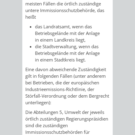
AN
meisten Fällen die örtlich zuständige
WIRTSCHAFT
UND
untere Immissionsschutzbehörde, das
DEINE
heißt
BAU)
KULTURBÜR
MUSEUM
das Landratsamt, wenn das
STADT
Betriebsgelände mit der Anlage
GEBÄUDEBETRIEB
LIEGENSCHAFT
STADTTOURI
WIRTSCHA
in einem Landkreis liegt,
WIEDERVERMIETUNGSPRÄMIE
die Stadtverwaltung, wenn das
UND
IMMOBILIENMAN
Betriebsgelände mit der Anlage
in einem Stadtkreis liegt.
STADTMAR
Eine davon abweichende Zuständigkeit
gilt in folgenden Fällen (unter anderem
AMT
AMT
bei Betrieben, die der europäischen
Industrieemissions-Richtlinie, der
FÜR
FÜR
Störfall-Verordnung oder dem Bergrecht
unterliegen):
SOZIALE
STADTENTWI
Die Abteilungen 5, Umwelt der jeweils
ANGELEGENHEITE
örtlich zuständigen Regierungspräsidien
AMT
sind die zuständigen
Immissionsschutzbehörden für
INTEGRATIONSBE
FÜR