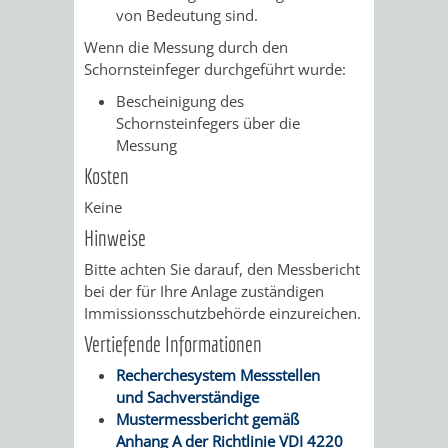
SULZBACH
von Bedeutung sind.
Wenn die Messung durch den
AMTLICHE
AUSSCHREIBUNGE
Schornsteinfeger durchgeführt wurde:
BEKANNTMACHUNGEN
Bescheinigung des
INFORMATIONSPF
Schornsteinfegers über die
Messung
WAHLEN
STÄDTISCHE
Kosten
/
FINANZEN
Keine
Hinweise
ABSTIMMUNGEN
/
Bitte achten Sie darauf, den Messbericht
HAUSHALT
bei der für Ihre Anlage zuständigen
Immissionsschutzbehörde einzureichen.
KOMMUNALE
RECHNUNGSS
Vertiefende Informationen
Recherchesystem Messstellen
STEUERN
und Sachverständige
Mustermessbericht gemäß
STADTRECHT
PERSONALRAT
Anhang A der Richtlinie VDI 4220