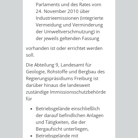
VERMESSUNG,
ORDNUNGSA
Parlaments und des Rates vom
24. November 2010 über
BODENORDNUNG
AUSLÄNDERA
BÜRGERB
Industrieemissionen (integrierte
Vermeidung und Verminderung
UND
der Umweltverschmutzung) in
GEWERBE-
ÖFFENTLI
der jeweils geltenden Fassung
GEOINFORMATIO
UND
SICHERHEI
vorhanden ist oder errichtet werden
soll.
GESUNDHEIT
ORDNUNG
Die Abteilung 9, Landesamt für
Geologie, Rohstoffe und Bergbau des
UND
Regierungspräsidiums Freiburg ist
darüber hinaus die landesweit
VERKEHR
zuständige Immissionsschutzbehörde
für
VERKEHRS
BUSSGEL
Betriebsgelände einschließlich
der darauf befindlichen Anlagen
GEMEINDE
AKTUELL
und Tätigkeiten, die der
Bergaufsicht unterliegen,
VERKEHR
Betriebsgelände mit