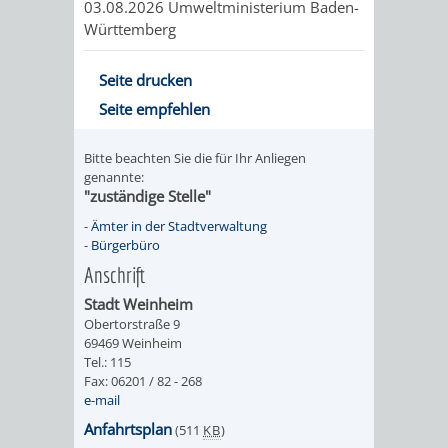
03.08.2026 Umweltministerium Baden-
FRIEDHÖFE
KIRCHEN
RIDE
Württemberg
BESTATTUNGSMÖGLICHKEITEN
HAUPTFRIEDHOF
KULTUREINRICHTUNGEN
PARKEN
RADFAHREN
Seite drucken
Seite empfehlen
WEINHEIM
THEATER
MUSEUM
APP
VRNNEXTBIKE
Bitte beachten Sie die für Ihr Anliegen
FRIEDHÖFE
FRIEDHOF
VERANSTALTUNGEN
KINDER
EASYPARKEN
VERKEHRSPLANU
genannte:
"zuständige Stelle"
HOHENSACHSEN
LÜTZELSACHSEN
IM
STADTPLAN /
-
Ämter in der Stadtverwaltung
GEOPORTAL
-
Bürgerbüro
FRIEDHOF
FRIEDHOF
MUSEUM
Anschrift
OBERFLOCKENBACH
RIPPENWEIER-
Stadt Weinheim
STADTBIBLIOTHEK
KINO
Obertorstraße 9
69469 Weinheim
HEILIGKREUZ
A
AUSLEIHE
VERANSTALTER
Tel.: 115
Fax: 06201 / 82 - 268
FRIEDHOF
e-mail
BIS
MEDIENANGEBOTE
VERANSTALTUNGSRÄUME
Anfahrtsplan
(511
KB
)
SULZBACH