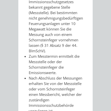
Immissionsschutzgesetzes
FINANZEN
STEUERABTEIL
HEIRATEN
bekannt gegebene Stelle
(Messstelle). Bei bestimmten
UND
IN
GRUNDSTEUER
nicht genehmigungsbedürftigen
Feuerungsanlagen unter 10
HAUSHALT
WEINHEIM
Megawatt können Sie die
STADTKASSE
Messung auch von einem
INFORMATIO
WEINHEIME
Schornsteinfeger vornehmen
BETEILIGUNGSMA
lassen (§ 31 Absatz 9 der 44.
DES
KIRCHEN
BImSchV).
Zum Messtermin ermittelt die
STANDESAM
Messstelle oder der
FOTOMOTIV
Schornsteinfeger die
Emissionswerte.
-
Nach Abschluss der Messungen
erhalten Sie von der Messstelle
WEINHEIM
oder vom Schornsteinfeger
einen Messbericht, welcher der
ALS
zuständigen
Immissionsschutzbehörde
GASTGEBER
vorzulegen ist.