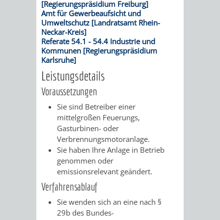
[Regierungspräsidium Freiburg]
Amt für Gewerbeaufsicht und
PRESSE-
RECHNUNGS
Umweltschutz [Landratsamt Rhein-
Neckar-Kreis]
Referate 54.1 - 54.4 Industrie und
UND
REFERAT
Kommunen [Regierungspräsidium
Karlsruhe]
ÖFFENTLICHKEITS
DES
Leistungsdetails
ERSTEN
Voraussetzungen
Sie sind Betreiber einer
BÜRGERMEIS
mittelgroßen Feuerungs,
Gasturbinen- oder
REFERAT
STABSSTELL
Verbrennungsmotoranlage.
Sie haben Ihre Anlage in Betrieb
DES
RECHT
genommen oder
emissionsrelevant geändert.
OBERBÜRGERMEI
STADTBIBLIO
Verfahrensablauf
Sie wenden sich an eine nach §
STADTKÄMMEREI
STANDESAM
29b des Bundes-