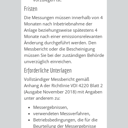
Fristen
UMWELT-
VERWALTUNG
Die Messungen müssen innerhalb von 4
UND
HOHENSACH
Monaten nach Inbetriebnahme der
Anlage beziehungsweise spätestens 4
KLIMASCHUTZ
VERWALTUNG
Monate nach einer emissionsrelevanten
Änderung durchgeführt werden. Den
KLIMASCHUTZ
LÜTZELSACH
Messbericht oder die Bescheinigung
müssen Sie bei der zuständigen Behörde
UND
unverzüglich einreichen.
VERWALTUNG
Erforderliche Unterlagen
ENERGIEMANAGE
OBERFLOCKE
Vollständiger Messbericht gemäß
Anhang A der Richtlinie VDI 4220 Blatt 2
VERWALTUNGSSTE
VERWALTUNG
(Ausgabe November 2018) mit Angaben
unter anderem zu:
RIPPENWEIER
RITSCHWEIE
Messergebnissen,
verwendeten Messverfahren,
VERWALTUNGSSTE
Betriebsbedingungen, die für die
Beurteilung der Messergebnisse