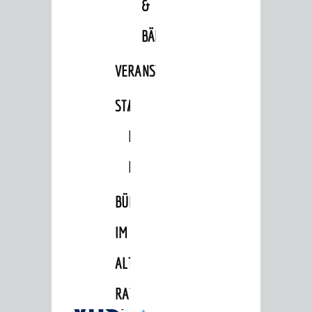
&
BÄDER
VERANSTALTUNGSRÄUME
STADTHALLE
ROLF-
ENGELBRECHT-
HAUS
BÜRGERSAAL
IM
ALTEN
RATHAUS