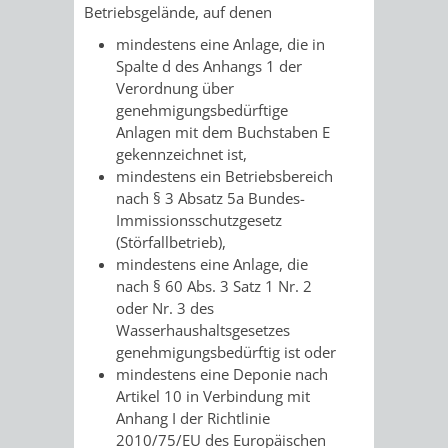
Betriebsgelände, auf denen
VERKEHRSA
mindestens eine Anlage, die in
Spalte d des Anhangs 1 der
UND
Verordnung über
genehmigungsbedürftige
GRÜNFLÄCH
Anlagen mit dem Buchstaben E
gekennzeichnet ist,
INFRASTRU
STRASSEN- 
mindestens ein Betriebsbereich
nach § 3 Absatz 5a Bundes-
ND L
Immissionsschutzgesetz
(Störfallbetrieb),
ANDSCHAF
mindestens eine Anlage, die
nach § 60 Abs. 3 Satz 1 Nr. 2
oder Nr. 3 des
FRIEDHÖFE
BAUBETRI
Wasserhaushaltsgesetzes
genehmigungsbedürftig ist oder
AMT
BÜRGER-
mindestens eine Deponie nach
Artikel 10 in Verbindung mit
FÜR
UND
Anhang I der Richtlinie
2010/75/EU des Europäischen