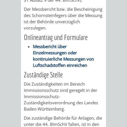
/
AMT
AMT
Der Messbericht bzw. die Bescheinigung
DENKMALSCHUTZBEHÖRDE
STÄDTISCHER
BEREICH
des Schornsteinfegers über die Messung
DEZERNATE
FÜR
FÜR
ist der Behörde unverzüglich
HÄUSER
DENKMALSCHUTZ
vorzulegen.
BAURECHT
BILDUNG
/
Onlineantrag und Formulare
GENEHMIGUNGSVERFAHREN
TAG
UND
UND
Messbericht über
LIEGENSCHAFTEN
DES
Einzelmessungen oder
DENKMALSCHUTZ
SPORT
kontinuierliche Messungen von
ABWASSERBESEITIGUNG
OFFENEN
Luftschadstoffen einreichen
AMT
AMT
Zuständige Stelle
DENKMALS
ERSCHLIESSUNGSBEITRAG
FÜR
FÜR
Die Zuständigkeiten im Bereich
ANTRAGSVERFAHREN
Immissionsschutz sind geregelt in der
IMMOBILIENWIRT
KULTUR,
Immissionsschutz-
Zuständigkeitsverordnung des Landes
VERMIETE
TOURISMUS
Baden-Württemberg.
STABSSTELLE
HOCHBAU
DOCH
Die zuständige Behörde für Anlagen, die
&
BÄDER
(PLANUNG
unter die 44. BImSchV fallen, ist in den