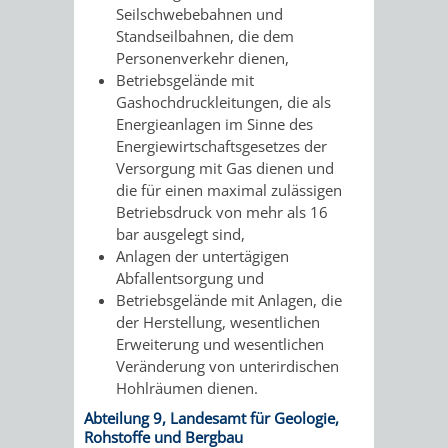
Seilschwebebahnen und
RENTENABTE
UNTERBRI
Standseilbahnen, die dem
Personenverkehr dienen,
VON
Betriebsgelände mit
Gashochdruckleitungen, die als
OBDACHL
Energieanlagen im Sinne des
Energiewirtschaftsgesetzes der
UND
Versorgung mit Gas dienen und
die für einen maximal zulässigen
FLÜCHTLI
Betriebsdruck von mehr als 16
bar ausgelegt sind,
EIGENBETRIEB
FEUERWEHR
Anlagen der untertägigen
Abfallentsorgung und
STADTENTWÄSSE
Betriebsgelände mit Anlagen, die
PERSONAL-
der Herstellung, wesentlichen
Erweiterung und wesentlichen
UND
Veränderung von unterirdischen
Hohlräumen dienen.
ORGANISAT
Abteilung 9, Landesamt für Geologie,
Rohstoffe und Bergbau
STADTARCHI