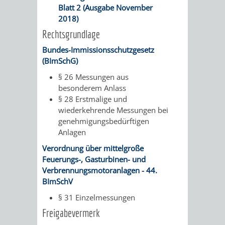
Blatt 2 (Ausgabe November
/ JAV
2018)
Rechtsgrundlage
SCHWERBEHINDERTENVERTR
ZENSUS
Bundes-Immissionsschutzgesetz
2022
(BImSchG)
§ 26 Messungen aus
STADTWEGWEISER
VERKEHR
besonderem Anlass
§ 28 Erstmalige und
wiederkehrende Messungen bei
genehmigungsbedürftigen
Anlagen
ÄMTER
EINRICHTUNGEN
VERKEHRSINFORMATIONEN
BAHNVERKEHR
Verordnung über mittelgroße
Feuerungs-, Gasturbinen- und
&
IN
BUSVERKEHR
RUFTAXI
Verbrennungsmotoranlagen - 44.
BImSchV
BEHÖRDEN
DER
CARSHARING
PARK
§ 31 Einzelmessungen
STADT
Freigabevermerk
&