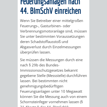
Feuerungsanlagen nach
STADTENTWICKLUNG
HILFE
TAGESORDNUNG
BERATUNGSERGEBNI
44. BImSchV einreichen
BERATUNGSERGEBNISSE
MENSCHEN
MENSCHEN
/
Wenn Sie Betreiber einer mittelgroßen
MIT
MIT
SITZUNGSUNTERLAGEN
Feuerungs-, Gasturbinen- oder
Verbrennungsmotoranlage sind, müssen
BEHINDERUNG
DEMENZ
Sie unter bestimmten Voraussetzungen
UMLEGUNGSAUSSCHUSS
BERATENDE
deren Schadstoffausstoß und
Abgasverlust durch Einzelmessungen
MIGRANTEN
BAUHERREN
AUSSCHÜSSE
überprüfen lassen.
/
Sie müssen die Messungen durch eine
BAUHERRENBERATUNG
GRUNDSTÜCKSWERTERMITTLUNG
BERATUNGSERGEBNISS
nach § 29b des Bundes-
FLÜCHTLINGE
Immissionsschutzgesetzes bekannt
RATHAUS
DENKMALSCHUTZ
VERKAUF
gegebene Stelle (Messstelle) durchführen
lassen. Bei bestimmten nicht
STÄDTISCHER
AUFGABEN
STEUERVORTEILE
genehmigungsbedürftigen
Feuerungsanlagen unter 10 Megawatt
BAUPLÄTZE
DER
SATZUNGEN
können Sie die Messung auch von einem
BÜRGERMEISTER
ÄMTER
Schornsteinfeger vornehmen lassen (§
UNTEREN
VERKAUF
IM
31 Absatz 9 der 44. BImSchV).