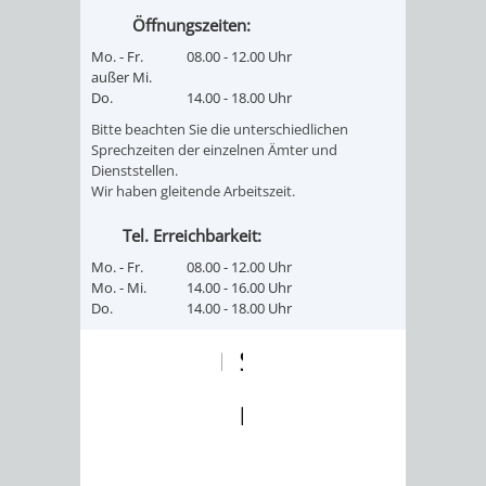
Z
ONLINE-
STADTHALLE
ROLF-
Öffnungszeiten:
Mo. - Fr.
08.00 - 12.00 Uhr
KATALOG
ENGELBRECHT-
außer Mi.
Do.
14.00 - 18.00 Uhr
HAUS
VERANSTALTUNGEN
AUSBILDUNG
Bitte beachten Sie die unterschiedlichen
Sprechzeiten der einzelnen Ämter und
&
BÜRGERSAAL
Dienststellen.
Wir haben gleitende Arbeitszeit.
PRAKTIKA
IM
Tel. Erreichbarkeit:
ALTEN
LEIHVERKEHR
SERVICE
Mo. - Fr.
08.00 - 12.00 Uhr
Mo. - Mi.
14.00 - 16.00 Uhr
RATHAUS
Do.
14.00 - 18.00 Uhr
DER
FÜR
BIBLIOTHEK
LEHRER/INNEN
STADTARCHIV
&
BENUTZUNG
BESTANDSÜBERSICHT
ERZIEHER/INNEN
MELDEKARTEI
VERÖFFENTLICHUNGEN