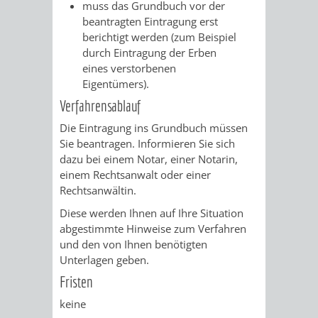
AN
muss das Grundbuch vor der
WIRTSCHAFT
UND
beantragten Eintragung erst
DEINE
berichtigt werden
(zum Beispiel
BAU)
KULTURBÜR
MUSEUM
durch Eintragung der Erben
STADT
eines verstorbenen
Eigentümers)
.
GEBÄUDEBETRIEB
LIEGENSCHAFT
STADTTOURI
WIRTSCHA
WIEDERVERMIETUNGSPRÄMIE
Verfahrensablauf
UND
IMMOBILIENMAN
Die Eintragung ins Grundbuch müssen
Sie beantragen. Informieren Sie sich
STADTMAR
dazu bei einem Notar, einer Notarin,
einem Rechtsanwalt oder einer
AMT
AMT
Rechtsanwältin.
Diese werden Ihnen auf Ihre Situation
FÜR
FÜR
abgestimmte Hinweise zum Verfahren
und den von Ihnen benötigten
SOZIALE
STADTENTWI
Unterlagen geben.
ANGELEGENHEITE
Fristen
AMT
keine
INTEGRATIONSBE
FÜR