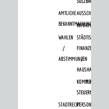
SULZBACH
AMTLICHE
AUSSCHREIBUNGE
BEKANNTMACHUNGEN
INFORMATIONSPF
WAHLEN
STÄDTISCHE
/
FINANZEN
ABSTIMMUNGEN
/
HAUSHALT
BERATUNG & ANGEBOTE
Lebenslagen
KOMMUNALE
RECHNUNGSS
Dienstleistungen Service BW
STEUERN
Behördennummer 115
STADTRECHT
PERSONALRAT
Familien