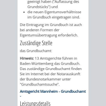
STADTENTWICKLUNG
geeinigt haben ("Auflassung des
HILFE
TAGESORDNUNG
BERATUNGSERGEBNI
Grundstücks") und
die neuen Eigentumsverhältnisse
BERATUNGSERGEBNISSE
MENSCHEN
MENSCHEN
/
im Grundbuch eingetragen sind.
Die Eintragung im Grundbuch ist auch
MIT
MIT
SITZUNGSUNTERLAGEN
bei anderen Formen der
Eigentumsübertragung erforderlich.
BEHINDERUNG
DEMENZ
UMLEGUNGSAUSSCHUSS
BERATENDE
Zuständige Stelle
MIGRANTEN
BAUHERREN
AUSSCHÜSSE
das Grundbuchamt
/
Hinweis:
13 Amtsgerichte führen in
BAUHERRENBERATUNG
GRUNDSTÜCKSWERTERMITTLUNG
BERATUNGSERGEBNISS
Baden-Württemberg das Grundbuch.
FLÜCHTLINGE
Das zuständige Grundbuchamt finden
RATHAUS
DENKMALSCHUTZ
VERKAUF
Sie im Internet bei der Notarauskunft
der Bundesnotarkammer unter
STÄDTISCHER
AUFGABEN
STEUERVORTEILE
"Grundbuchamtssuche".
Amtsgericht Mannheim - Grundbuchamt
BAUPLÄTZE
DER
SATZUNGEN
-
BÜRGERMEISTER
ÄMTER
Leistungsdetails
UNTEREN
VERKAUF
IM