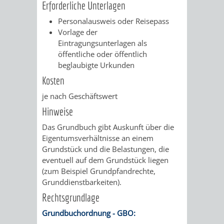
Erforderliche Unterlagen
VERKEHRSA
Personalausweis oder Reisepass
Vorlage der
UND
Eintragungsunterlagen als
öffentliche oder öffentlich
GRÜNFLÄCH
beglaubigte Urkunden
Kosten
INFRASTRU
STRASSEN- 
je nach Geschäftswert
ND L
Hinweise
Das Grundbuch gibt Auskunft über die
ANDSCHAF
Eigentumsverhältnisse an einem
Grundstück und die Belastungen, die
FRIEDHÖFE
BAUBETRI
eventuell auf dem Grundstück liegen
(zum Beispiel Grundpfandrecht
e,
AMT
BÜRGER-
Grunddienstbarkeiten).
Rechtsgrundlage
FÜR
UND
Grundbuchordnung - GBO: