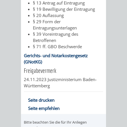
VERMESSUNG,
ORDNUNGSA
§ 13 Antrag auf Eintragung
§ 19 Bewilligung der Eintragung
BODENORDNUNG
AUSLÄNDERA
BÜRGERB
§ 20 Auflassung
§ 29 Form der
UND
Eintragungsunterlagen
GEWERBE-
ÖFFENTLI
§ 39 Voreintragung des
GEOINFORMATIO
Betroffenen
UND
SICHERHEI
§ 71 ff. GBO Beschwerde
GESUNDHEIT
ORDNUNG
Gerichts- und Notarkostengesetz
(GNotKG)
UND
Freigabevermerk
VERKEHR
24.11.2023
Justizministerium Baden-
Württemberg
VERKEHRS
BUSSGEL
Seite drucken
GEMEINDE
AKTUELL
Seite empfehlen
VERKEHR
Bitte beachten Sie die für Ihr Anliegen