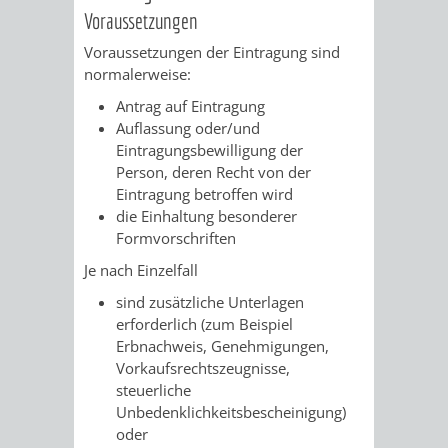
/
Voraussetzungen
AMT
AMT
DENKMALSCHUTZBEHÖRDE
STÄDTISCHER
BEREICH
Voraussetzungen der Eintragung sind
DEZERNATE
FÜR
FÜR
normalerweise:
HÄUSER
DENKMALSCHUTZ
Antrag auf Eintragung
BAURECHT
BILDUNG
/
Auflassung oder/und
GENEHMIGUNGSVERFAHREN
TAG
Eintragungsbewilligung der
UND
UND
LIEGENSCHAFTEN
Person, deren Recht von der
DES
Eintragung betroffen wird
DENKMALSCHUTZ
SPORT
die Einhaltung besonderer
ABWASSERBESEITIGUNG
OFFENEN
Formvorschriften
AMT
AMT
DENKMALS
ERSCHLIESSUNGSBEITRAG
Je nach Einzelfall
FÜR
FÜR
sind zusätzliche Unterlagen
ANTRAGSVERFAHREN
erforderlich
(zum Beispiel
IMMOBILIENWIRT
KULTUR,
Erbnachweis, Genehmigungen,
VERMIETE
Vorkaufsrechtszeugnisse,
TOURISMUS
STABSSTELLE
HOCHBAU
steuerliche
DOCH
Unbedenklichkeitsbescheinigung)
&
BÄDER
(PLANUNG
oder