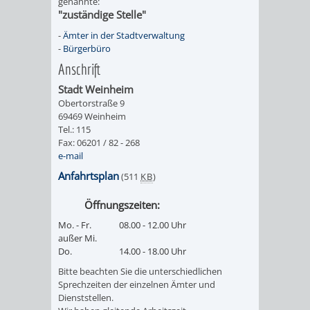
genannte:
"zuständige Stelle"
RENTENABTE
UNTERBRI
-
Ämter in der Stadtverwaltung
VON
-
Bürgerbüro
Anschrift
OBDACHL
Stadt Weinheim
Obertorstraße 9
UND
69469 Weinheim
Tel.: 115
FLÜCHTLI
Fax: 06201 / 82 - 268
e-mail
EIGENBETRIEB
FEUERWEHR
Anfahrtsplan
(511
KB
)
STADTENTWÄSSE
Öffnungszeiten:
PERSONAL-
Mo. - Fr.
08.00 - 12.00 Uhr
außer Mi.
UND
Do.
14.00 - 18.00 Uhr
ORGANISAT
Bitte beachten Sie die unterschiedlichen
Sprechzeiten der einzelnen Ämter und
Dienststellen.
STADTARCHI