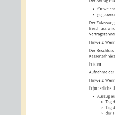
Der Antrag mu
für welch
gegebenen
Der Zulassung
Beschluss wird
Vertragszahna
Hinweis:
Wenn 
Der Beschluss 
Kassenzahnärzt
Fristen
Aufnahme der v
Hinweis: Wenn
Erforderliche 
Auszug au
Tag 
Tag d
der 