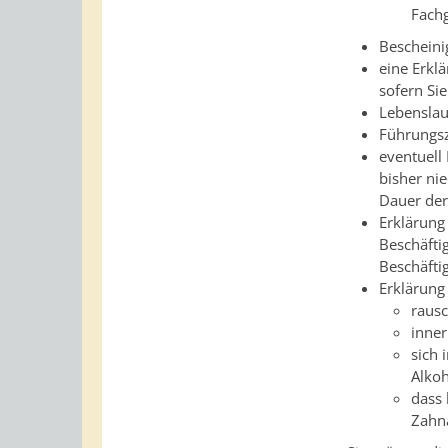
Fachg
Bescheini
eine Erkl
sofern Sie
Lebenslau
Führungs
eventuell
bisher ni
Dauer der
Erklärung
Beschäfti
Beschäfti
Erklärung
rausc
inner
sich 
Alko
dass
Zahn