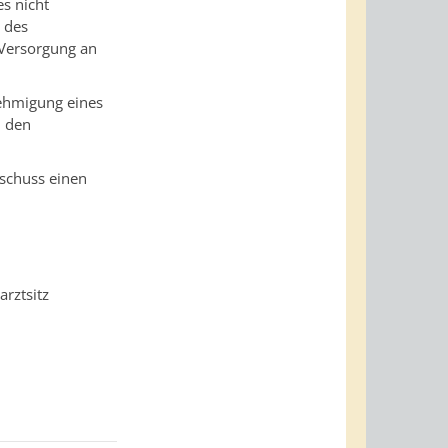
s nicht
t des
 Versorgung an
nehmigung eines
h den
sschuss einen
rztsitz