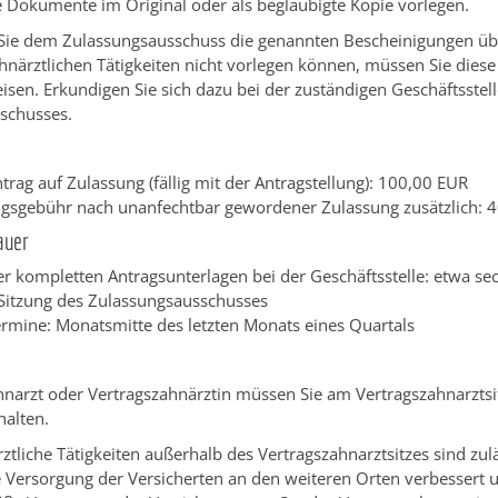
 Dokumente im Original oder als beglaubigte Kopie vorlegen.
s Sie dem Zulassungsausschuss die genannten Bescheinigungen üb
närztlichen Tätigkeiten nicht vorlegen können, müssen Sie diese
sen. Erkundigen Sie sich dazu bei der zuständigen Geschäftsstel
schusses.
trag auf Zulassung (fällig mit der Antragstellung): 100,00 EUR
gsgebühr nach unanfechtbar gewordener Zulassung zusätzlich: 
auer
er kompletten Antragsunterlagen bei der Geschäftsstelle: etwa s
 Sitzung des Zulassungsausschusses
ermine: Monatsmitte des letzten Monats eines Quartals
hnarzt oder Vertragszahnärztin müssen Sie am Vertragszahnarztsit
halten.
ztliche Tätigkeiten außerhalb des Vertragszahnarztsitzes sind zu
e Versorgung der Versicherten an den weiteren Orten verbessert 