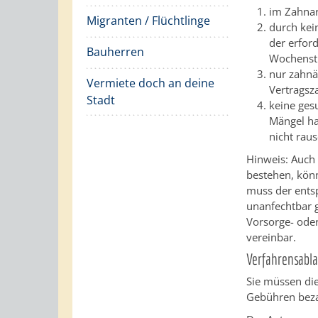
im Zahnar
Migranten / Flüchtlinge
durch kei
der erfor
Bauherren
Wochenstu
nur zahnä
Vermiete doch an deine
Vertragsz
Stadt
keine ges
Mängel hab
nicht rau
Hinweis:
Auch 
bestehen, könn
muss der ents
unanfechtbar g
Vorsorge- oder
vereinbar.
Verfahrensabla
Sie müssen die
Gebühren beza