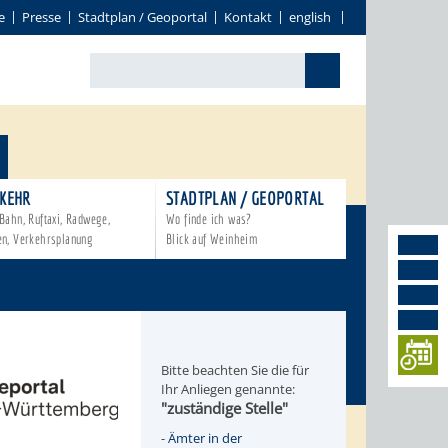
e
Presse
Stadtplan / Geoportal
Kontakt
english
KEHR
STADTPLAN / GEOPORTAL
Bahn, Ruftaxi, Radwege,
Wo finde ich was?
en, Verkehrsplanung
Blick auf Weinheim
Bitte beachten Sie die für
Ihr Anliegen genannte:
"zuständige Stelle"
-
Ämter in der