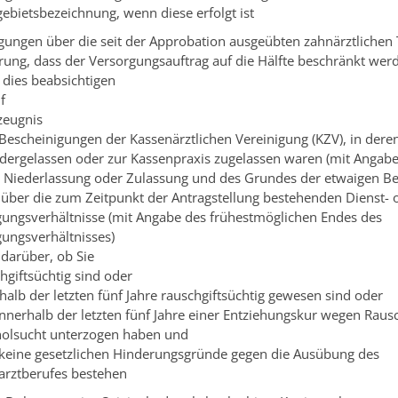
ebietsbezeichnung, wenn diese erfolgt ist
gungen über die seit der Approbation ausgeübten zahnärztlichen 
ärung, dass der Versorgungsauftrag auf die Hälfte beschränkt werd
 dies beabsichtigen
f
zeugnis
 Bescheinigungen der Kassenärztlichen Vereinigung (KZV), in deren
edergelassen oder zur Kassenpraxis zugelassen waren (mit Angab
 Niederlassung oder Zulassung und des Grundes der etwaigen B
 über die zum Zeitpunkt der Antragstellung bestehenden Dienst- 
gungsverhältnisse (mit Angabe des frühestmöglichen Endes des
gungsverhältnisses)
 darüber, ob Sie
hgiftsüchtig sind oder
halb der letzten fünf Jahre rauschgiftsüchtig gewesen sind oder
innerhalb der letzten fünf Jahre einer Entziehungskur wegen Rausc
holsucht unterzogen haben und
 keine gesetzlichen Hinderungsgründe gegen die Ausübung des
arztberufes bestehen