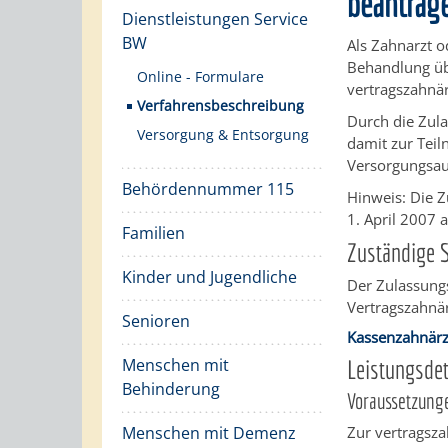
beantrag
Dienstleistungen Service
BW
Als Zahnarzt o
Behandlung üb
Online - Formulare
vertragszahnä
Verfahrensbeschreibung
Durch die Zula
Versorgung & Entsorgung
damit zur Teil
Versorgungsauf
Behördennummer 115
Hinweis:
Die Z
1. April 2007 
Familien
Zuständige S
Kinder und Jugendliche
Der Zulassungs
Vertragszahnär
Senioren
Kassenzahnärz
Menschen mit
Leistungsdet
Behinderung
Voraussetzung
Menschen mit Demenz
Zur vertragsza