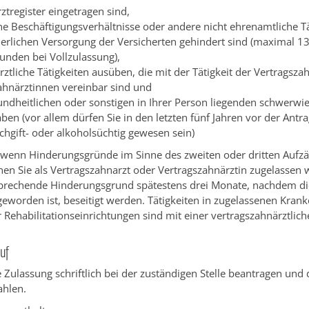
ztregister eingetragen sind,
ne Beschäftigungsverhältnisse oder andere nicht ehrenamtliche Tä
derlichen Versorgung der Versicherten gehindert sind (maximal 1
nden bei Vollzulassung),
rztliche Tätigkeiten ausüben, die mit der Tätigkeit der Vertragsza
ahnärztinnen vereinbar sind und
undheitlichen oder sonstigen in Ihrer Person liegenden schwerw
en (vor allem dürfen Sie in den letzten fünf Jahren vor der Antra
schgift- oder alkoholsüchtig gewesen sein)
wenn Hinderungsgründe im Sinne des zweiten oder dritten Aufz
en Sie als Vertragszahnarzt oder Vertragszahnärztin zugelassen 
prechende Hinderungsgrund spätestens drei Monate, nachdem di
eworden ist, beseitigt werden. Tätigkeiten in zugelassenen Krank
 Rehabilitationseinrichtungen sind mit einer vertragszahnärztlich
uf
 Zulassung schriftlich bei der zuständigen Stelle beantragen und d
hlen.