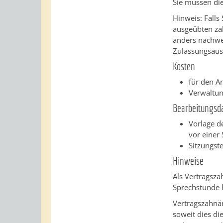
Sie müssen die
Hinweis: Fall
ausgeübten zah
anders nachwei
Zulassungsaus
Kosten
für den An
Verwaltun
Bearbeitungsd
Vorlage d
vor einer
Sitzungst
Hinweise
Als Vertragsza
Sprechstunde 
Vertragszahnär
soweit dies di