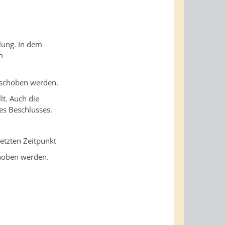
lung. In dem
m
rschoben werden.
lt.
Auch die
es Beschlusses.
etzten Zeitpunkt
choben werden.