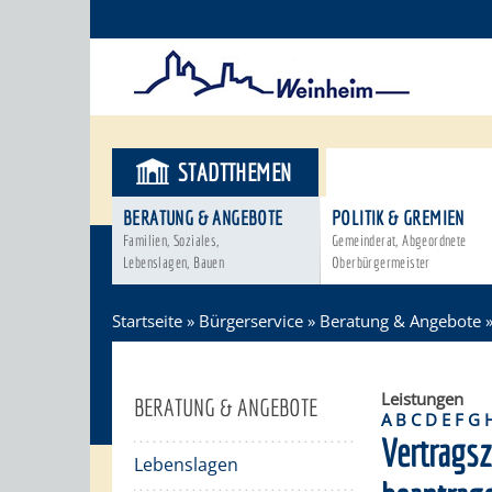
STADTTHEMEN
BÜRGERSER
BERATUNG & ANGEBOTE
POLITIK & GREMIEN
Familien, Soziales,
Gemeinderat, Abgeordnete
Lebenslagen, Bauen
Oberbürgermeister
Startseite
»
Bürgerservice
»
Beratung & Angebote
Leistungen
BERATUNG & ANGEBOTE
A
B
C
D
E
F
G
Vertrags
Lebenslagen