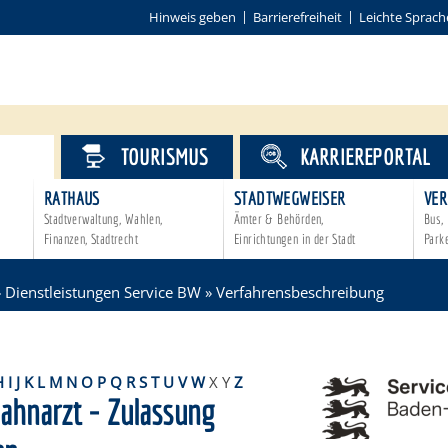
Hinweis geben
Barrierefreiheit
Leichte Sprach
VICE
TOURISMUS
KARRIEREPORTAL
RATHAUS
STADTWEGWEISER
VER
Stadtverwaltung, Wahlen,
Ämter & Behörden,
Bus, 
Finanzen, Stadtrecht
Einrichtungen in der Stadt
Park
»
Dienstleistungen Service BW
»
Verfahrensbeschreibung
H
I
J
K
L
M
N
O
P
Q
R
S
T
U
V
W
X
Y
Z
zahnarzt - Zulassung