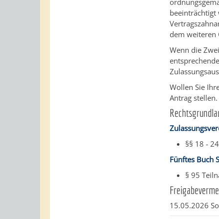
ordnungsgemäß
beeinträchtigt
Vertragszahnar
dem weiteren 
Wenn die Zweig
entsprechende
Zulassungsauss
Wollen Sie Ihr
Antrag stellen.
Rechtsgrundla
Zulassungsver
§§ 18 - 2
Fünftes Buch S
§ 95 Teil
Freigabeverme
15.05.2026 So