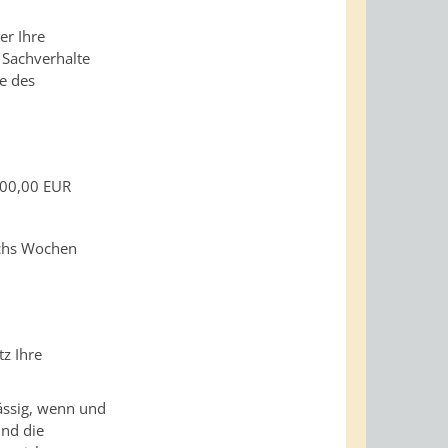
er Ihre
 Sachverhalte
le des
400,00 EUR
echs Wochen
z Ihre
lässig, wenn und
und die