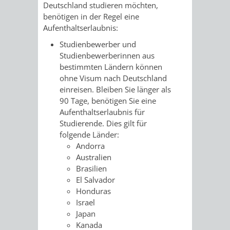
STADTENTWICKLUNG
Deutschland studieren möchten,
HILFE
TAGESORDNUNG
BERATUNGSERGEBNI
benötigen in der Regel eine
BERATUNGSERGEBNISSE
Aufenthaltserlaubnis:
MENSCHEN
MENSCHEN
/
Studienbewerber und
MIT
MIT
SITZUNGSUNTERLAGEN
Studienbewerberinnen aus
bestimmten Ländern können
BEHINDERUNG
DEMENZ
ohne Visum nach Deutschland
UMLEGUNGSAUSSCHUSS
BERATENDE
einreisen. Bleiben Sie länger als
90 Tage, benötigen Sie eine
MIGRANTEN
BAUHERREN
AUSSCHÜSSE
Aufenthaltserlaubnis für
Studierende. Dies gilt für
/
BAUHERRENBERATUNG
GRUNDSTÜCKSWERTERMITTLUNG
BERATUNGSERGEBNISS
folgende Länder:
Andorra
FLÜCHTLINGE
RATHAUS
DENKMALSCHUTZ
VERKAUF
Australien
Brasilien
STÄDTISCHER
El Salvador
AUFGABEN
STEUERVORTEILE
Honduras
BAUPLÄTZE
Israel
DER
SATZUNGEN
Japan
BÜRGERMEISTER
ÄMTER
Kanada
UNTEREN
VERKAUF
IM