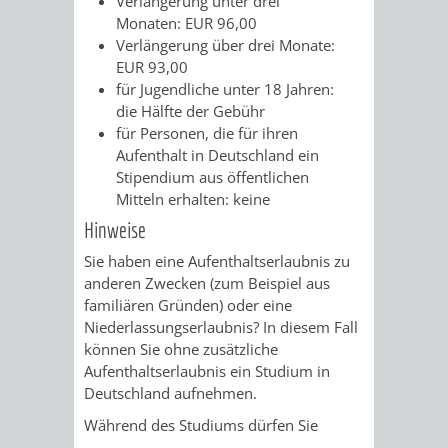
Verlängerung unter drei
VERMIETUNG
Monaten: EUR 96,00
/
JÜDISCHE
Verlängerung über drei Monate:
VON
EUR 93,00
FAMILIENFORSCHUNG
SPUREN
für Jugendliche unter 18 Jahren:
RÄUMEN
die Hälfte der Gebühr
IN
für Personen, die für ihren
Aufenthalt in Deutschland ein
WEINHEIM
Stipendium aus öffentlichen
Mitteln erhalten: keine
KRIEGERDENKMAL
Hinweise
Sie haben eine Aufenthaltserlaubnis zu
NOTRUFNUMMERN
PARTEIEN
anderen Zwecken (zum Beispiel aus
familiären Gründen) oder eine
UND
SOZIALE
Niederlassungserlaubnis? In diesem Fall
können Sie ohne zusätzliche
NOTDIENSTE
EINRICHTUNGEN
Aufenthaltserlaubnis ein Studium in
Deutschland aufnehmen.
SPIELPLÄTZE
SPORTSTÄTTEN
Während des Studiums dürfen Sie