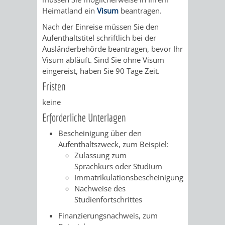
Heimatland ein
Visum
beantragen.
FRIEDHÖFE
KIRCHEN
RIDE
Nach der Einreise müssen Sie den
BESTATTUNGSMÖGLICHKEITEN
HAUPTFRIEDHOF
KULTUREINRICHTUNGEN
Aufenthaltstitel schriftlich bei der
PARKEN
RADFAHREN
Ausländerbehörde beantragen, bevor Ihr
WEINHEIM
Visum abläuft. Sind Sie ohne Visum
THEATER
MUSEUM
APP
VRNNEXTBIKE
eingereist, haben Sie 90 Tage Zeit.
FRIEDHÖFE
FRIEDHOF
Fristen
VERANSTALTUNGEN
KINDER
EASYPARKEN
VERKEHRSPLANU
keine
HOHENSACHSEN
LÜTZELSACHSEN
IM
STADTPLAN /
Erforderliche Unterlagen
GEOPORTAL
FRIEDHOF
FRIEDHOF
MUSEUM
Bescheinigung über den
Aufenthaltszweck, zum Beispiel:
OBERFLOCKENBACH
RIPPENWEIER-
Zulassung zum
STADTBIBLIOTHEK
KINO
Sprachkurs oder Studium
HEILIGKREUZ
Immatrikulationsbescheinigung
A
AUSLEIHE
VERANSTALTER
Nachweise des
Studienfortschrittes
FRIEDHOF
BIS
MEDIENANGEBOTE
VERANSTALTUNGSRÄUME
Finanzierungsnachweis, zum
SULZBACH