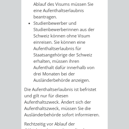
AN
Ablauf des Visums müssen Sie
WIRTSCHAFT
UND
eine Aufenthaltserlaubnis
DEINE
beantragen.
BAU)
KULTURBÜR
MUSEUM
Studienbewerber und
STADT
Studienbewerberinnen aus der
GEBÄUDEBETRIEB
LIEGENSCHAFT
STADTTOURI
WIRTSCHA
Schweiz können ohne Visum
WIEDERVERMIETUNGSPRÄMIE
einreisen. Sie können eine
UND
Aufenthaltserlaubnis für
IMMOBILIENMAN
Staatsangehörige der Schweiz
STADTMAR
erhalten, müssen ihren
Aufenthalt dafür innerhalb von
drei Monaten bei der
AMT
AMT
Ausländerbehörde anzeigen.
FÜR
FÜR
Die Aufenthaltserlaubnis ist befristet
und gilt nur für diesen
SOZIALE
STADTENTWI
Aufenthaltszweck. Ändert sich der
Aufenthaltszweck, müssen Sie die
ANGELEGENHEITE
AMT
Ausländerbehörde sofort informieren.
Rechtzeitig vor Ablauf der
INTEGRATIONSBE
FÜR