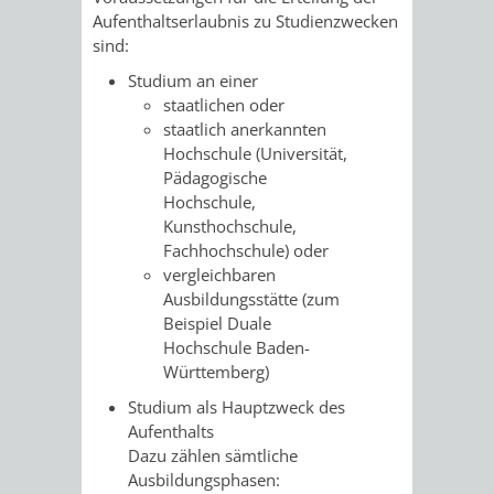
Aufenthaltserlaubnis zu Studienzwecken
UMWELT-
VERWALTUNG
sind:
Studium an einer
UND
HOHENSACH
staatlichen oder
staatlich anerkannten
KLIMASCHUTZ
VERWALTUNG
Hochschule
(Universität,
Pädagogische
KLIMASCHUTZ
LÜTZELSACH
Hochschule,
Kunsthochschule,
UND
VERWALTUNG
Fachhochschule)
oder
vergleichbaren
ENERGIEMANAGE
OBERFLOCKE
Ausbildungsstätte
(zum
Beispiel Duale
VERWALTUNGSSTE
VERWALTUNG
Hochschule Baden-
Württemberg)
RIPPENWEIER
RITSCHWEIE
Studium als Hauptzweck des
Aufenthalts
VERWALTUNGSSTE
Dazu zählen sämtliche
Ausbildungsphasen: