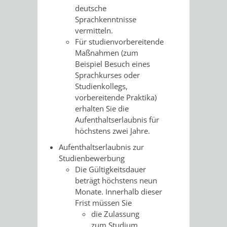
VERMESSUNG,
ORDNUNGSA
deutsche
Sprachkenntnisse
BODENORDNUNG
AUSLÄNDERA
BÜRGERB
vermitteln.
Für studienvorbereitende
UND
GEWERBE-
ÖFFENTLI
Maßnahmen (zum
Beispiel Besuch eines
GEOINFORMATIO
UND
SICHERHEI
Sprachkurses oder
Studienkollegs,
GESUNDHEIT
ORDNUNG
vorbereitende Praktika)
erhalten Sie die
UND
Aufenthaltserlaubnis für
höchstens zwei Jahre.
VERKEHR
Aufenthaltserlaubnis zur
Studienbewerbung
VERKEHRS
BUSSGEL
Die Gültigkeitsdauer
beträgt höchstens neun
Monate. Innerhalb dieser
GEMEINDE
AKTUELL
Frist müssen Sie
die Zulassung
VERKEHR
zum Studium