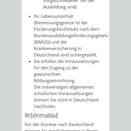
vorgeschriebener Teil der
Ausbildung sind)
/ JAV
Ihr Lebensunterhalt
SCHWERBEHINDERTENVERTR
ZENSUS
(Bemessungsgrenze ist der
Förderungshöchstsatz nach dem
2022
Bundesausbildungsförderungsgesetz
(BAföG))
und die
STADTWEGWEISER
VERKEHR
Krankenversicherung in
Deutschland sind sichergestellt.
Sie erfüllen die Voraussetzungen
für den Zugang zu der
gewünschten
Bildungseinrichtung.
ÄMTER
EINRICHTUNGEN
VERKEHRSINFORMATIONEN
BAHNVERKEHR
Die notwendigen allgemeinen
schulischen Voraussetzungen
&
IN
BUSVERKEHR
RUFTAXI
können Sie nicht in Deutschland
nachholen.
BEHÖRDEN
DER
CARSHARING
PARK
Verfahrensablauf
STADT
Vor der Einreise nach Deutschland
&
müssen Sie möglicherweise in Ihrem