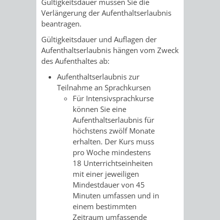
Gültigkeitsdauer müssen Sie die
Verlängerung der Aufenthaltserlaubnis
VERKEHRSA
beantragen.
Gültigkeitsdauer und Auflagen der
UND
Aufenthaltserlaubnis hängen vom Zweck
des Aufenthaltes ab:
GRÜNFLÄCH
Aufenthaltserlaubnis zur
INFRASTRU
STRASSEN- 
Teilnahme an Sprachkursen
Für Intensivsprachkurse
ND L
können Sie eine
Aufenthaltserlaubnis für
ANDSCHAF
höchstens zwölf Monate
erhalten. Der Kurs muss
pro Woche mindestens
FRIEDHÖFE
BAUBETRI
18 Unterrichtseinheiten
mit einer jeweiligen
AMT
BÜRGER-
Mindestdauer von 45
Minuten umfassen und in
FÜR
UND
einem
bestimmten
Zeitraum umfassende