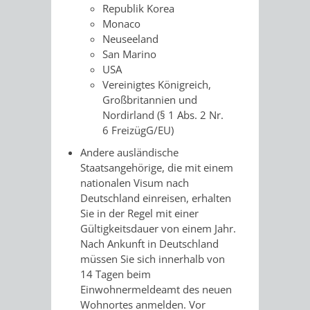
Republik Korea
/
AMT
AMT
Monaco
DENKMALSCHUTZBEHÖRDE
STÄDTISCHER
BEREICH
Neuseeland
DEZERNATE
FÜR
FÜR
San Marino
HÄUSER
DENKMALSCHUTZ
USA
BAURECHT
BILDUNG
Vereinigtes Königreich,
/
GENEHMIGUNGSVERFAHREN
TAG
Großbritannien und
UND
UND
Nordirland (§ 1 Abs. 2 Nr.
LIEGENSCHAFTEN
DES
6 FreizügG/EU)
DENKMALSCHUTZ
SPORT
ABWASSERBESEITIGUNG
Andere ausländische
OFFENEN
Staatsangehörige, die mit einem
AMT
AMT
nationalen Visum nach
DENKMALS
ERSCHLIESSUNGSBEITRAG
Deutschland einreisen,
erhalten
FÜR
FÜR
Sie in der Regel mit einer
ANTRAGSVERFAHREN
Gültigkeitsdauer von einem Jahr.
IMMOBILIENWIRT
KULTUR,
Nach Ankunft in Deutschland
VERMIETE
müssen Sie sich innerhalb von
TOURISMUS
STABSSTELLE
HOCHBAU
14 Tagen beim
DOCH
Einwohnermeldeamt des neuen
&
BÄDER
(PLANUNG
Wohnortes anmelden.
Vor