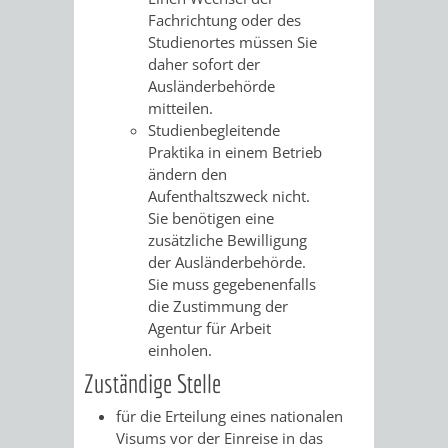
Fachrichtung oder des
PRESSE-
RECHNUNGS
Studienortes müssen Sie
daher sofort der
UND
Ausländerbehörde
REFERAT
mitteilen.
ÖFFENTLICHKEITS
Studienbegleitende
DES
Praktika in einem Betrieb
ändern den
ERSTEN
Aufenthaltszweck nicht.
Sie benötigen eine
BÜRGERMEIS
zusätzliche Bewilligung
der Ausländerbehörde.
REFERAT
STABSSTELL
Sie muss gegebenenfalls
die Zustimmung der
DES
RECHT
Agentur für Arbeit
einholen.
OBERBÜRGERMEI
STADTBIBLIO
Zuständige Stelle
für die Erteilung eines nationalen
STADTKÄMMEREI
STANDESAM
Visums vor der Einreise in das