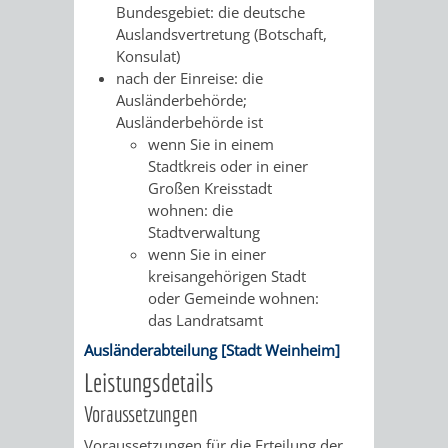
Bundesgebiet: die deutsche
FINANZEN
STEUERABTEIL
HEIRATEN
Auslandsvertretung (Botschaft,
Konsulat)
UND
IN
GRUNDSTEUER
nach der Einreise: die
Ausländerbehörde;
HAUSHALT
WEINHEIM
STADTKASSE
Ausländerbehörde ist
wenn Sie in einem
INFORMATIO
WEINHEIME
Stadtkreis oder in einer
BETEILIGUNGSMA
Großen Kreisstadt
DES
KIRCHEN
wohnen: die
Stadtverwaltung
STANDESAM
FOTOMOTIV
wenn Sie in einer
kreisangehörigen Stadt
-
oder Gemeinde wohnen:
das Landratsamt
WEINHEIM
Ausländerabteilung [Stadt Weinheim]
Leistungsdetails
ALS
Voraussetzungen
GASTGEBER
Voraussetzungen für die Erteilung der