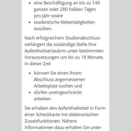
&
eine Beschäftigung an bis zu 140
ganzen oder 280 halben Tagen
BÄDER
pro Jahr sowie
studentische Nebentätigkeiten
ausüben.
VERANSTALTUNGSRÄUME
Nach erfolgreichem Studienabschluss
STADTHALLE
ROLF-
verlängert die zuständige Stelle Ihre
Aufenthaltserlaubnis unter bestimmten
ENGELBRECHT-
Voraussetzungen um bis zu 18 Monate.
In dieser Zeit
HAUS
können Sie einen Ihrem
Abschluss angemessenen
BÜRGERSAAL
Arbeitsplatz suchen und
dürfen uneingeschränkt
IM
arbeiten.
Sie erhalten den Aufenthaltstitel in Form
ALTEN
einer Scheckkarte mit elektronischen
Zusatzfunktionen. Nähere
RATHAUS
Informationen dazu erhalten Sie unter