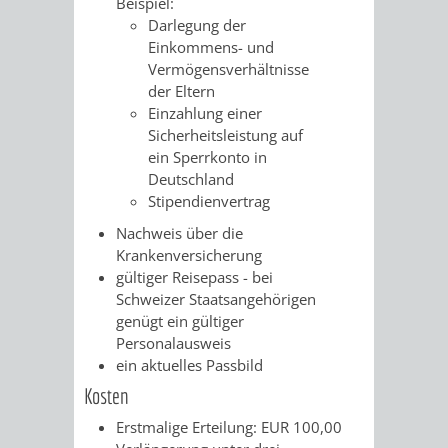
Z
Beispiel:
ONLINE-
STADTHALLE
ROLF-
Darlegung der
Einkommens- und
KATALOG
ENGELBRECHT-
Vermögensverhältnisse
der Eltern
HAUS
VERANSTALTUNGEN
AUSBILDUNG
Einzahlung einer
Sicherheitsleistung auf
&
BÜRGERSAAL
ein Sperrkonto in
Deutschland
PRAKTIKA
IM
Stipendienvertrag
Nachweis über die
ALTEN
LEIHVERKEHR
SERVICE
Krankenversicherung
gültiger Reisepass - bei
RATHAUS
DER
FÜR
Schweizer Staatsangehörigen
genügt ein gültiger
BIBLIOTHEK
LEHRER/INNEN
STADTARCHIV
Personalausweis
ein aktuelles Passbild
&
BENUTZUNG
BESTANDSÜBERSICHT
Kosten
ERZIEHER/INNEN
Erstmalige Erteilung: EUR 100,00
MELDEKARTEI
VERÖFFENTLICHUNGEN