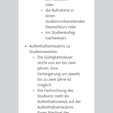
oder
RENTENABTE
UNTERBRI
die Aufnahme in
einen
VON
studienvorbereitenden
Deutschkurs oder
OBDACHL
ins Studienkolleg
nachweisen.
UND
Aufenthaltserlaubnis zu
FLÜCHTLI
Studienzwecken
Die Gültigkeitsdauer
reicht von ein bis zwei
EIGENBETRIEB
FEUERWEHR
Jahren. Eine
Verlängerung um jeweils
STADTENTWÄSSE
PERSONAL-
bis zu zwei Jahre ist
möglich.
UND
Die Fachrichtung des
Studiums steht als
ORGANISAT
Aufenthaltszweck auf der
Aufenthaltserlaubnis.
STADTARCHI
Einen Wechsel der