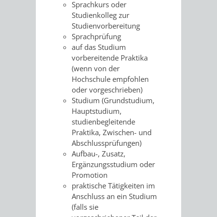
SULZBACH
Sprachkurs oder
Studienkolleg zur
AMTLICHE
AUSSCHREIBUNGE
Studienvorbereitung
Sprachprüfung
BEKANNTMACHUNGEN
auf das Studium
INFORMATIONSPF
vorbereitende Praktika
(wenn
von der
WAHLEN
STÄDTISCHE
Hochschule empfohlen
oder vorgeschrieben)
/
FINANZEN
Studium (Grundstudium,
Hauptstudium,
ABSTIMMUNGEN
/
studienbegleitende
Praktika, Zwischen- und
HAUSHALT
Abschlussprüfungen)
Aufbau-, Zusatz,
KOMMUNALE
RECHNUNGSS
Ergänzungsstudium oder
Promotion
STEUERN
praktische Tätigkeiten im
Anschluss an ein Studium
(falls sie
STADTRECHT
PERSONALRAT