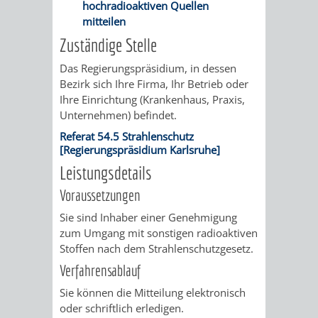
hochradioaktiven Quellen
/
AMT
AMT
mitteilen
DENKMALSCHUTZBEHÖRDE
STÄDTISCHER
BEREICH
Zuständige Stelle
DEZERNATE
FÜR
FÜR
HÄUSER
DENKMALSCHUTZ
Das Regierungspräsidium, in dessen
BAURECHT
BILDUNG
Bezirk sich Ihre Firma, Ihr Betrieb oder
/
GENEHMIGUNGSVERFAHREN
TAG
Ihre Einrichtung (Krankenhaus, Praxis,
UND
UND
Unternehmen) befindet.
LIEGENSCHAFTEN
DES
Referat 54.5 Strahlenschutz
DENKMALSCHUTZ
SPORT
[Regierungspräsidium Karlsruhe]
ABWASSERBESEITIGUNG
OFFENEN
Leistungsdetails
AMT
AMT
DENKMALS
ERSCHLIESSUNGSBEITRAG
Voraussetzungen
FÜR
FÜR
Sie sind Inhaber einer Genehmigung
ANTRAGSVERFAHREN
zum Umgang mit sonstigen radioaktiven
IMMOBILIENWIRT
KULTUR,
Stoffen nach dem Strahlenschutzgesetz.
VERMIETE
Verfahrensablauf
TOURISMUS
STABSSTELLE
HOCHBAU
DOCH
Sie können die Mitteilung elektronisch
&
BÄDER
(PLANUNG
oder schriftlich erledigen.