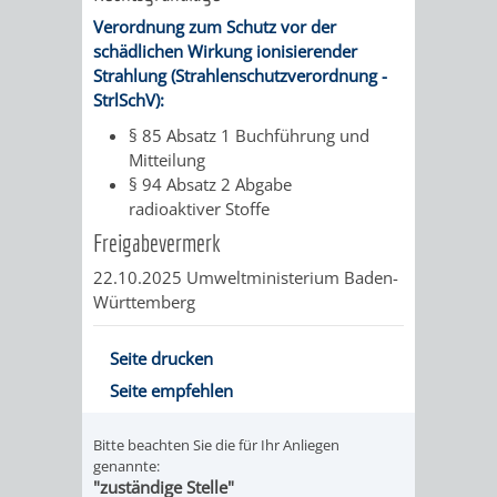
Verordnung zum Schutz vor der
VERKEHRSA
schädlichen Wirkung ionisierender
Strahlung (Strahlenschutzverordnung -
UND
StrlSchV):
§ 85 Absatz 1 Buchführung und
GRÜNFLÄCH
Mitteilung
§ 94 Absatz 2 Abgabe
INFRASTRU
STRASSEN- 
radioaktiver Stoffe
Freigabevermerk
ND L
22.10.2025 Umweltministerium Baden-
ANDSCHAF
Württemberg
FRIEDHÖFE
BAUBETRI
Seite drucken
Seite empfehlen
AMT
BÜRGER-
Bitte beachten Sie die für Ihr Anliegen
FÜR
UND
genannte:
"zuständige Stelle"