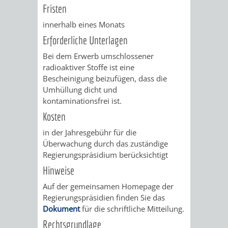
AN
Fristen
WIRTSCHAFT
UND
innerhalb eines Monats
DEINE
BAU)
KULTURBÜR
MUSEUM
Erforderliche Unterlagen
STADT
Bei dem Erwerb umschlossener
GEBÄUDEBETRIEB
LIEGENSCHAFT
STADTTOURI
WIRTSCHA
radioaktiver Stoffe ist eine
WIEDERVERMIETUNGSPRÄMIE
Bescheinigung beizufügen, dass die
UND
IMMOBILIENMAN
Umhüllung dicht und
kontaminationsfrei ist.
STADTMAR
Kosten
AMT
AMT
in der Jahresgebühr für die
Überwachung durch das zuständige
FÜR
FÜR
Regierungspräsidium berücksichtigt
Hinweise
SOZIALE
STADTENTWI
Auf der gemeinsamen Homepage der
Regierungspräsidien finden Sie das
ANGELEGENHEITE
AMT
Dokument
für die schriftliche Mitteilung.
Rechtsgrundlage
INTEGRATIONSBE
FÜR