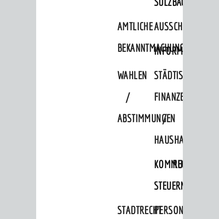
SULZBACH
Senioren
AMTLICHE
AUSSCHREIBUNGE
Menschen mit Behinderung
BEKANNTMACHUNGEN
INFORMATIONSPF
Menschen mit Demenz
Migranten / Flüchtlinge
WAHLEN
STÄDTISCHE
Bauherren
/
FINANZEN
Vermiete doch an deine Stadt
ABSTIMMUNGEN
/
POLITIK & GREMIEN
HAUSHALT
Oberbürgermeister
KOMMUNALE
RECHNUNGSS
Bürgerinformationssystem
STEUERN
Gemeinderat
Ortschaftsräte
STADTRECHT
PERSONALRAT