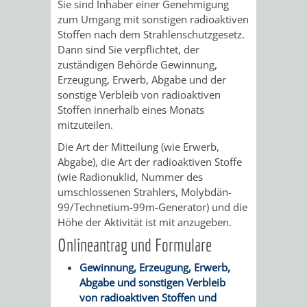
STADTENTWICKLUNG
Sie sind Inhaber einer Genehmigung
HILFE
TAGESORDNUNG
BERATUNGSERGEBNI
zum Umgang mit sonstigen radioaktiven
Stoffen nach dem Strahlenschutzgesetz.
BERATUNGSERGEBNISSE
MENSCHEN
MENSCHEN
/
Dann sind Sie verpflichtet, der
zuständigen Behörde Gewinnung,
MIT
MIT
SITZUNGSUNTERLAGEN
Erzeugung, Erwerb, Abgabe und der
sonstige Verbleib von radioaktiven
BEHINDERUNG
DEMENZ
UMLEGUNGSAUSSCHUSS
BERATENDE
Stoffen innerhalb eines Monats
mitzuteilen.
MIGRANTEN
BAUHERREN
AUSSCHÜSSE
Die Art der Mitteilung (wie Erwerb,
Abgabe), die Art der radioaktiven Stoffe
/
BAUHERRENBERATUNG
GRUNDSTÜCKSWERTERMITTLUNG
BERATUNGSERGEBNISS
(wie Radionuklid, Nummer des
umschlossenen Strahlers, Molybdän-
FLÜCHTLINGE
RATHAUS
DENKMALSCHUTZ
VERKAUF
99/Technetium-99m-Generator) und die
Höhe der Aktivität ist mit anzugeben.
STÄDTISCHER
AUFGABEN
STEUERVORTEILE
Onlineantrag und Formulare
BAUPLÄTZE
Gewinnung, Erzeugung, Erwerb,
DER
SATZUNGEN
Abgabe und sonstigen Verbleib
BÜRGERMEISTER
ÄMTER
von radioaktiven Stoffen und
UNTEREN
VERKAUF
IM