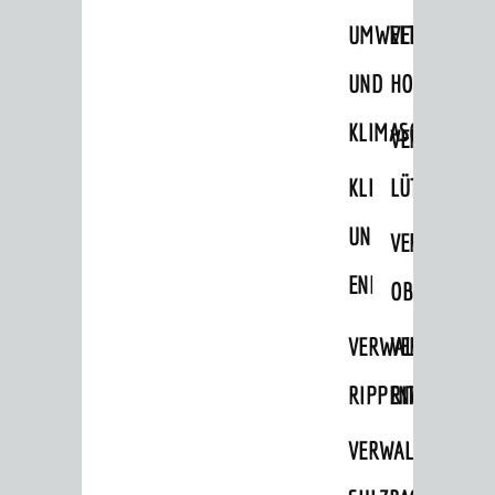
UMWELT-
VERWALTUNG
UND
HOHENSACH
KLIMASCHUTZ
VERWALTUNG
KLIMASCHUTZ
LÜTZELSACH
UND
VERWALTUNG
BERATUNG & ANGEBOTE
ENERGIEMANAGE
OBERFLOCKE
Lebenslagen
VERWALTUNGSSTE
VERWALTUNG
Dienstleistungen Service BW
RIPPENWEIER
RITSCHWEIE
Behördennummer 115
VERWALTUNGSSTE
Familien
Kinder und Jugendliche