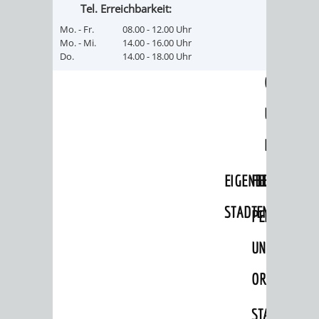
Tel. Erreichbarkeit:
RENTENABTE
UNTERBRI
Mo. - Fr.
08.00 - 12.00 Uhr
Mo. - Mi.
14.00 - 16.00 Uhr
VON
Do.
14.00 - 18.00 Uhr
OBDACHL
UND
FLÜCHTLI
EIGENBETRIEB
FEUERWEHR
STADTENTWÄSSE
PERSONAL-
UND
ORGANISAT
STADTARCHI