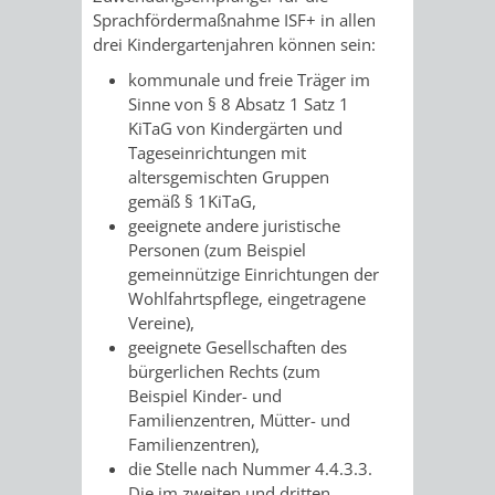
/
Sprachfördermaßnahme ISF+ in allen
AMT
AMT
DENKMALSCHUTZBEHÖRDE
STÄDTISCHER
drei Kindergartenjahren können sein:
BEREICH
DEZERNATE
FÜR
FÜR
kommunale und freie Träger im
HÄUSER
DENKMALSCHUTZ
Sinne von § 8 Absatz 1 Satz 1
BAURECHT
BILDUNG
KiTaG von Kindergärten und
/
GENEHMIGUNGSVERFAHREN
TAG
Tageseinrichtungen mit
UND
UND
altersgemischten Gruppen
LIEGENSCHAFTEN
DES
gemäß § 1KiTaG,
DENKMALSCHUTZ
SPORT
geeignete andere juristische
ABWASSERBESEITIGUNG
OFFENEN
Personen (zum Beispiel
gemeinnützige Einrichtungen der
AMT
AMT
DENKMALS
ERSCHLIESSUNGSBEITRAG
Wohlfahrtspflege, eingetragene
Vereine),
FÜR
FÜR
geeignete Gesellschaften des
ANTRAGSVERFAHREN
bürgerlichen Rechts (zum
IMMOBILIENWIRT
KULTUR,
Beispiel Kinder- und
VERMIETE
Familienzentren, Mütter- und
TOURISMUS
STABSSTELLE
HOCHBAU
Familienzentren),
DOCH
die Stelle nach Nummer 4.4.3.3.
&
BÄDER
(PLANUNG
Die im zweiten und dritten