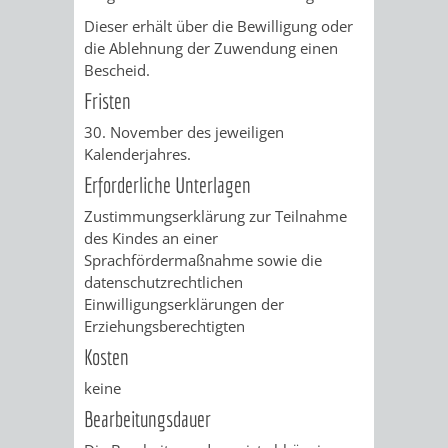
Dieser erhält über die Bewilligung oder
PRESSE-
RECHNUNGS
die Ablehnung der Zuwendung einen
Bescheid.
UND
REFERAT
Fristen
ÖFFENTLICHKEITS
30. November des jeweiligen
DES
Kalenderjahres.
ERSTEN
Erforderliche Unterlagen
Zustimmungserklärung zur Teilnahme
BÜRGERMEIS
des Kindes an einer
Sprachfördermaßnahme sowie die
REFERAT
STABSSTELL
datenschutzrechtlichen
Einwilligungserklärungen der
DES
RECHT
Erziehungsberechtigten
Kosten
OBERBÜRGERMEI
STADTBIBLIO
keine
Bearbeitungsdauer
STADTKÄMMEREI
STANDESAM