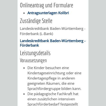
Onlineantrag und Formulare
VERKEHRSA
Antragsunterlagen Kolibri
UND
Zuständige Stelle
Landeskreditbank Baden-Württemberg -
GRÜNFLÄCH
Förderbank (L-Bank)
Landeskreditbank Baden-Württemberg -
INFRASTRU
STRASSEN- 
Förderbank
Leistungsdetails
ND L
Voraussetzungen
ANDSCHAF
Die Kinder besuchen eine
Kindertageseinrichtung oder eine
FRIEDHÖFE
BAUBETRI
Kindertagespflege in anderen
geeigneten Räumen, die eine
AMT
BÜRGER-
Sprachfördergruppe bilden kann.
Die pädagogische Fachkraft hat
FÜR
UND
einen zusätzlichen intensiven
Sprachförderbedarf festgestellt