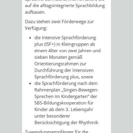
STADTENTWICKLUNG
HILFE
auf die alltagsintegrierte Sprachbildung
TAGESORDNUNG
BERATUNGSERGEBNI
aufbauen.
BERATUNGSERGEBNISSE
MENSCHEN
MENSCHEN
/
Dazu stehen zwei Förderwege zur
Verfügung:
MIT
MIT
SITZUNGSUNTERLAGEN
die Intensive Sprachförderung
plus (ISF+) in Kleingruppen ab
BEHINDERUNG
DEMENZ
UMLEGUNGSAUSSCHUSS
BERATENDE
einem Alter von zwei Jahren und
sieben Monaten gemäß
MIGRANTEN
BAUHERREN
AUSSCHÜSSE
Orientierungsrahmen zur
Durchführung der Intensiven
/
BAUHERRENBERATUNG
GRUNDSTÜCKSWERTERMITTLUNG
BERATUNGSERGEBNISS
Sprachförderung plus, sowie
die Sprachförderung nach dem
FLÜCHTLINGE
RATHAUS
DENKMALSCHUTZ
VERKAUF
Rahmenplan „Singen-Bewegen-
Sprechen im Kindergarten“ der
STÄDTISCHER
SBS-Bildungskooperation für
AUFGABEN
STEUERVORTEILE
Kinder ab dem 3. Lebensjahr
BAUPLÄTZE
unter besonderer
DER
SATZUNGEN
Berücksichtigung der Rhythmik
BÜRGERMEISTER
ÄMTER
UNTEREN
VERKAUF
Zuwendungsempfänger für die
IM