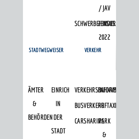
/ JAV
SCHWERBEHINDERTENVERTR
ZENSUS
2022
STADTWEGWEISER
VERKEHR
ÄMTER
EINRICHTUNGEN
VERKEHRSINFORMATIONEN
BAHNVERKEHR
&
IN
BUSVERKEHR
RUFTAXI
BEHÖRDEN
DER
CARSHARING
PARK
STADT
&