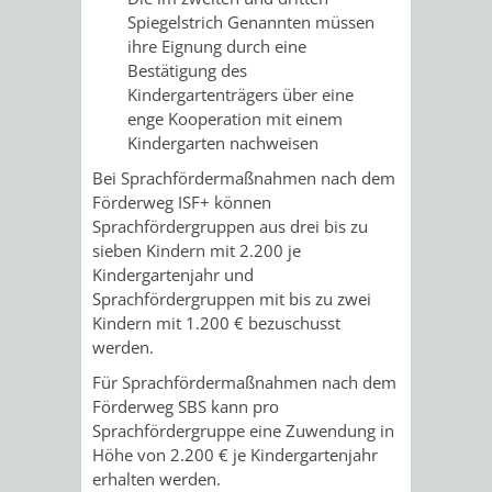
AN
Spiegelstrich Genannten müssen
WIRTSCHAFT
UND
ihre Eignung durch eine
DEINE
Bestätigung des
BAU)
KULTURBÜR
MUSEUM
Kindergartenträgers über eine
STADT
enge Kooperation mit einem
GEBÄUDEBETRIEB
LIEGENSCHAFT
STADTTOURI
WIRTSCHA
Kindergarten nachweisen
WIEDERVERMIETUNGSPRÄMIE
Bei Sprachfördermaßnahmen nach dem
UND
IMMOBILIENMAN
Förderweg ISF+ können
Sprachfördergruppen aus drei bis zu
STADTMAR
sieben Kindern mit 2.200 je
Kindergartenjahr und
AMT
AMT
Sprachfördergruppen mit bis zu zwei
Kindern mit 1.200 € bezuschusst
FÜR
FÜR
werden.
SOZIALE
STADTENTWI
Für Sprachfördermaßnahmen nach dem
Förderweg SBS kann pro
ANGELEGENHEITE
Sprachfördergruppe eine Zuwendung in
AMT
Höhe von 2.200 € je Kindergartenjahr
erhalten werden.
INTEGRATIONSBE
FÜR