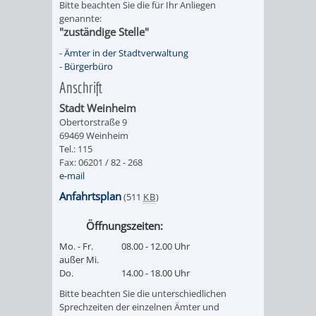
Bitte beachten Sie die für Ihr Anliegen
genannte:
UMWELT-
VERWALTUNG
"zuständige Stelle"
UND
HOHENSACH
-
Ämter in der Stadtverwaltung
-
Bürgerbüro
KLIMASCHUTZ
Anschrift
VERWALTUNG
Stadt Weinheim
KLIMASCHUTZ
LÜTZELSACH
Obertorstraße 9
69469 Weinheim
UND
Tel.: 115
VERWALTUNG
Fax: 06201 / 82 - 268
e-mail
ENERGIEMANAGE
OBERFLOCKE
Anfahrtsplan
(511
KB
)
VERWALTUNGSSTE
VERWALTUNG
Öffnungszeiten:
Mo. - Fr.
08.00 - 12.00 Uhr
RIPPENWEIER
RITSCHWEIE
außer Mi.
Do.
14.00 - 18.00 Uhr
VERWALTUNGSSTE
Bitte beachten Sie die unterschiedlichen
Sprechzeiten der einzelnen Ämter und