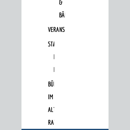
&
Ortschaftsräte
BÄDER
Ausschüsse und Beiräte
VERANSTALTUNGSRÄUME
Jugendgemeinderat
Abgeordnete
STADTHALLE
ROLF-
Stadtrecht
ENGELBRECHT-
RATHAUS
HAUS
Bürgermeister / Dezernate
BÜRGERSAAL
Ämter
IM
Amtliche Bekanntmachungen
ALTEN
Ausschreibungen
Wahlen / Abstimmungen
RATHAUS