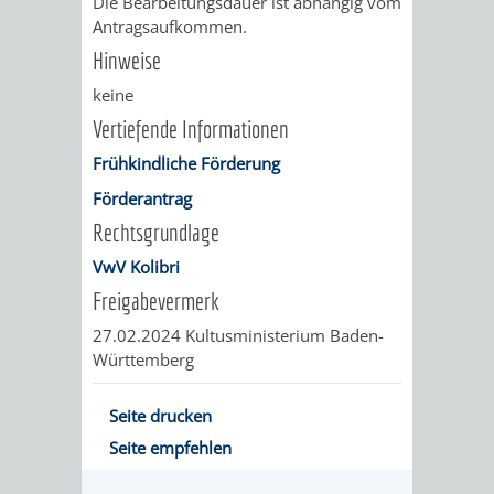
Die Bearbeitungsdauer ist abhängig vom
FINANZEN
STEUERABTEIL
HEIRATEN
Antragsaufkommen.
Hinweise
UND
IN
GRUNDSTEUER
keine
HAUSHALT
WEINHEIM
Vertiefende Informationen
STADTKASSE
Frühkindliche Förderung
INFORMATIO
WEINHEIME
BETEILIGUNGSMA
Förderantrag
DES
KIRCHEN
Rechtsgrundlage
VwV Kolibri
STANDESAM
FOTOMOTIV
Freigabevermerk
-
27.02.2024 Kultusministerium Baden-
Württemberg
WEINHEIM
Seite drucken
ALS
Seite empfehlen
GASTGEBER