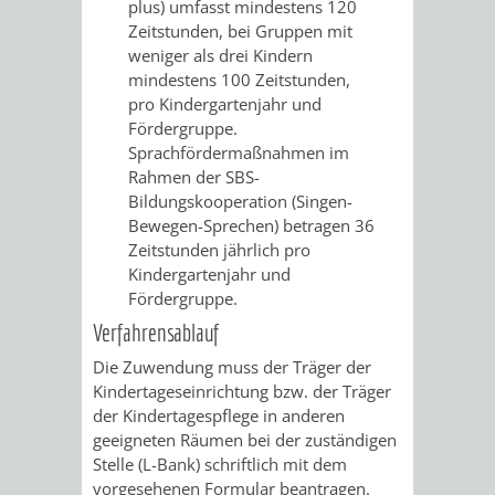
plus) umfasst mindestens 120
RENTENABTE
UNTERBRI
Zeitstunden, bei Gruppen mit
weniger als drei Kindern
VON
mindestens 100 Zeitstunden,
pro Kindergartenjahr und
OBDACHL
Fördergruppe.
Sprachfördermaßnahmen im
UND
Rahmen der SBS-
Bildungskooperation (Singen-
FLÜCHTLI
Bewegen-Sprechen) betragen 36
Zeitstunden jährlich pro
Kindergartenjahr und
EIGENBETRIEB
FEUERWEHR
Fördergruppe.
STADTENTWÄSSE
Verfahrensablauf
PERSONAL-
Die Zuwendung muss der Träger der
UND
Kindertageseinrichtung bzw. der Träger
der Kindertagespflege in anderen
ORGANISAT
geeigneten Räumen bei der zuständigen
Stelle (L-Bank) schriftlich mit dem
STADTARCHI
vorgesehenen Formular beantragen.