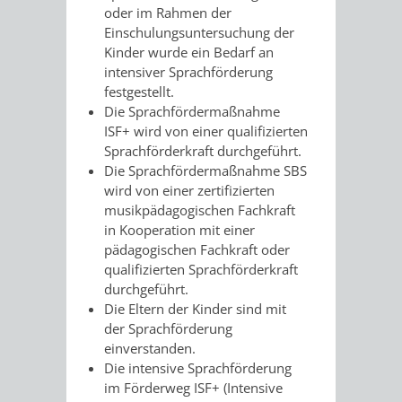
VERMESSUNG,
ORDNUNGSA
oder im Rahmen der
Einschulungsuntersuchung der
BODENORDNUNG
AUSLÄNDERA
BÜRGERB
Kinder wurde ein Bedarf an
intensiver Sprachförderung
UND
festgestellt.
GEWERBE-
ÖFFENTLI
Die Sprachfördermaßnahme
GEOINFORMATIO
ISF+ wird von einer qualifizierten
UND
SICHERHEI
Sprachförderkraft durchgeführt.
Die Sprachfördermaßnahme SBS
GESUNDHEIT
ORDNUNG
wird von einer zertifizierten
musikpädagogischen Fachkraft
UND
in Kooperation mit einer
pädagogischen Fachkraft oder
VERKEHR
qualifizierten Sprachförderkraft
durchgeführt.
VERKEHRS
BUSSGEL
Die Eltern der Kinder sind mit
der Sprachförderung
GEMEINDE
AKTUELL
einverstanden.
Die intensive Sprachförderung
VERKEHR
im Förderweg ISF+ (Intensive