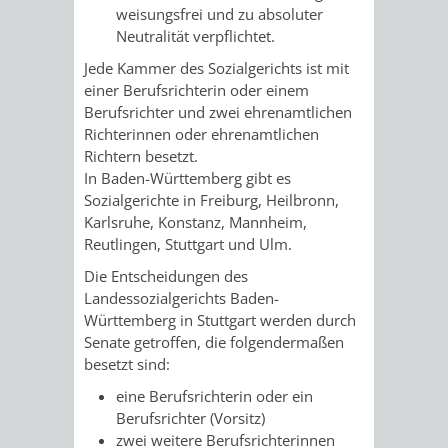
weisungsfrei und zu absoluter
/
AMT
AMT
DENKMALSCHUTZBEHÖRDE
STÄDTISCHER
Neutralität verpflichtet.
BEREICH
DEZERNATE
FÜR
FÜR
Jede Kammer des Sozialgerichts ist mit
HÄUSER
DENKMALSCHUTZ
einer Berufsrichterin oder einem
BAURECHT
BILDUNG
Berufsrichter und zwei ehrenamtlichen
/
Richterinnen oder ehrenamtlichen
GENEHMIGUNGSVERFAHREN
TAG
UND
UND
Richtern besetzt.
LIEGENSCHAFTEN
In Baden-Württemberg gibt es
DES
DENKMALSCHUTZ
SPORT
Sozialgerichte in Freiburg, Heilbronn,
ABWASSERBESEITIGUNG
Karlsruhe,
Konstanz, Mannheim,
OFFENEN
Reutlingen, Stuttgart und Ulm.
AMT
AMT
DENKMALS
ERSCHLIESSUNGSBEITRAG
Die Entscheidungen des
FÜR
FÜR
Landessozialgerichts Baden-
ANTRAGSVERFAHREN
Württemberg in Stuttgart werden durch
IMMOBILIENWIRT
KULTUR,
Senate getroffen, die folgendermaßen
besetzt sind:
VERMIETE
TOURISMUS
STABSSTELLE
HOCHBAU
eine Berufsrichterin oder ein
DOCH
Berufsrichter (Vorsitz)
&
BÄDER
(PLANUNG
zwei weitere Berufsrichterinnen