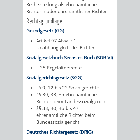
&
Rechtsstellung als ehrenamtliche
Richterin oder ehrenamtlicher Richter
BÄDER
Rechtsgrundlage
Grundgesetz (GG)
VERANSTALTUNGSRÄUME
Artikel 97 Absatz 1
STADTHALLE
ROLF-
Unabhängigkeit der Richter
Sozialgesetzbuch Sechstes Buch (SGB VI)
ENGELBRECHT-
§ 35 Regelaltersrente
HAUS
Sozialgerichtsgesetz (SGG)
§§ 9, 12 bis 23 Sozialgerichte
BÜRGERSAAL
§§ 30, 33, 35 ehrenamtliche
Richter beim Landessozialgericht
IM
§§ 38, 40, 46 bis 47
ehrenamtliche Richter beim
ALTEN
Bundessozialgericht
RATHAUS
Deutsches Richtergesetz (DRiG)