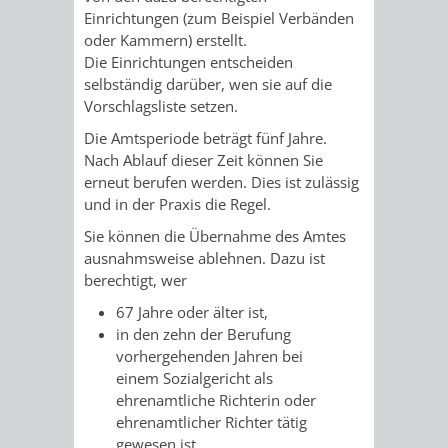
Einrichtungen
(zum Beispiel Verbänden
/ JAV
oder Kammern)
erstellt.
Die Einrichtungen entscheiden
SCHWERBEHINDERTENVERTR
ZENSUS
selbständig darüber, wen sie auf die
Vorschlagsliste setzen.
2022
Die Amtsperiode beträgt fünf Jahre.
Nach Ablauf dieser Zeit können Sie
STADTWEGWEISER
VERKEHR
erneut berufen werden. Dies ist zulässig
und in der Praxis die Regel.
Sie können die Übernahme des Amtes
ausnahmsweise ablehnen.
Dazu ist
berechtigt, wer
ÄMTER
EINRICHTUNGEN
VERKEHRSINFORMATIONEN
BAHNVERKEHR
67 Jahre oder älter ist
,
&
IN
in den zehn der Berufung
BUSVERKEHR
RUFTAXI
vorhergehenden Jahren bei
BEHÖRDEN
DER
einem
Sozialgericht
als
CARSHARING
PARK
ehrenamtliche R
ichterin oder
STADT
ehrenamtlicher Richter tätig
&
gewesen ist,