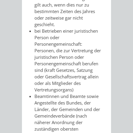
gilt auch, wenn dies nur zu
FINANZEN
STEUERABTEIL
HEIRATEN
bestimmten Zeiten des Jahres
oder zeitweise gar nicht
UND
IN
GRUNDSTEUER
geschieht.
bei Betrieben einer juristischen
HAUSHALT
WEINHEIM
STADTKASSE
Person oder
Personengemeinschaft:
INFORMATIO
WEINHEIME
BETEILIGUNGSMA
Personen, die zur Vertretung der
juristischen Person oder
DES
KIRCHEN
Personengemeinschaft berufen
sind (kraft Gesetzes, Satzung
STANDESAM
FOTOMOTIV
oder Gesellschaftsvertrag allein
oder als Mitglieder des
-
Vertretungsorga
ns)
Beamtinnen und Beamte sowie
WEINHEIM
Angestellte des Bundes, der
Länder, der Gemeinden und der
ALS
Gemeindeverbände (nach
näherer Anordnung der
GASTGEBER
zuständigen obersten