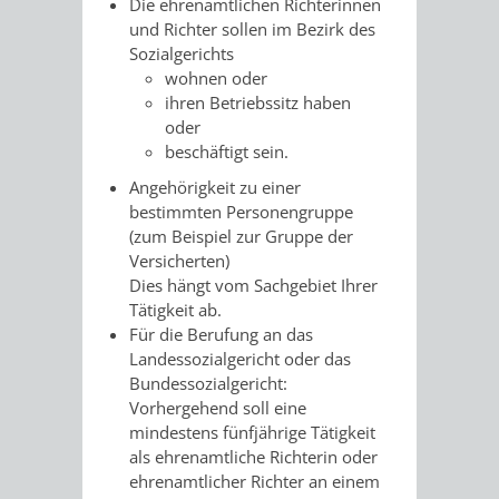
Die ehrenamtlichen Richterinnen
RENTENABTE
UNTERBRI
und Richter sollen im Bezirk des
Sozialgerichts
VON
wohnen oder
ihren Betriebssitz haben
OBDACHL
oder
beschäftigt sein.
UND
Angehörigkeit zu einer
bestimmten Personengruppe
FLÜCHTLI
(zum Beispiel zur Gruppe der
Versicherten)
EIGENBETRIEB
FEUERWEHR
Dies hängt vom Sachgebiet Ihrer
Tätigkeit ab.
STADTENTWÄSSE
Für die Berufung an das
PERSONAL-
Landessozialgericht oder das
Bundessozialgericht:
UND
Vorhergehend soll eine
mindestens fünfjährige Tätigkeit
ORGANISAT
als ehrenamtliche Richterin oder
ehrenamtlicher Richter an einem
STADTARCHI