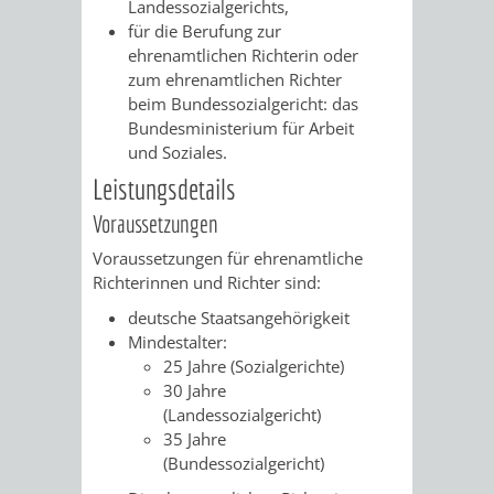
VERMESSUNG,
ORDNUNGSA
Landessozialgerichts,
für die Berufung zur
BODENORDNUNG
ehrenamtlichen Richterin oder
AUSLÄNDERA
BÜRGERB
zum ehrenamtlichen Richter
UND
beim Bundessozialgericht: das
GEWERBE-
ÖFFENTLI
Bundesministerium für Arbeit
GEOINFORMATIO
und Soziales.
UND
SICHERHEI
Leistungsdetails
GESUNDHEIT
ORDNUNG
Voraussetzungen
Voraussetzungen für ehrenamtliche
UND
Richterinnen und Richter sind:
VERKEHR
deutsche Staatsangehörigkeit
Mindestalter:
VERKEHRS
BUSSGEL
25 Jahre (Sozialgerichte)
30 Jahre
(Landessozialgericht)
GEMEINDE
AKTUELL
35 Jahre
(Bundessozialgericht)
VERKEHR