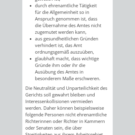
durch ehrenamtliche Tätigkeit
FRIEDHÖFE
KIRCHEN
RIDE
für die Allgemeinheit so in
Anspruch genommen ist, dass
BESTATTUNGSMÖGLICHKEITEN
HAUPTFRIEDHOF
KULTUREINRICHTUNGEN
PARKEN
RADFAHREN
die Übernahme des Amtes nicht
zugemutet werden kann,
WEINHEIM
THEATER
MUSEUM
APP
VRNNEXTBIKE
aus gesundheitlichen Gründen
verhindert ist, das Amt
FRIEDHÖFE
FRIEDHOF
VERANSTALTUNGEN
KINDER
EASYPARKEN
ordn
ungsgemäß auszuüben,
VERKEHRSPLANU
glaubhaft macht, dass wichtige
HOHENSACHSEN
LÜTZELSACHSEN
IM
Gründe ihm oder ihr die
STADTPLAN /
Ausübung des Amtes in
GEOPORTAL
FRIEDHOF
FRIEDHOF
MUSEUM
besonderem Maße erschweren.
Die Neutralität und Unparteilichkeit des
OBERFLOCKENBACH
RIPPENWEIER-
STADTBIBLIOTHEK
KINO
Gerichts soll gewahrt bleiben und
Interessenkollisionen vermieden
HEILIGKREUZ
werden. Daher können beispielsweise
A
AUSLEIHE
VERANSTALTER
f
olgende Personen nicht ehrenamtliche
FRIEDHOF
Richterinnen oder Richter in Kammern
BIS
MEDIENANGEBOTE
VERANSTALTUNGSRÄUME
oder Senaten
sein, die über
SULZBACH
Streitigkeiten aus ihrem Arbeitsgebiet