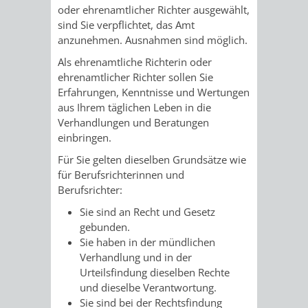
STADTENTWICKLUNG
HILFE
oder ehrenamtlicher Richter ausgewählt,
TAGESORDNUNG
BERATUNGSERGEBNI
sind Sie verpflichtet, das Amt
BERATUNGSERGEBNISSE
anzunehmen. Ausnahmen sind möglich.
MENSCHEN
MENSCHEN
/
Als ehrenamtliche Richterin oder
MIT
MIT
SITZUNGSUNTERLAGEN
ehrenamtlicher Richter sollen Sie
Erfahrungen, Kenntnisse und Wertungen
BEHINDERUNG
DEMENZ
aus Ihrem täglichen Leben in die
UMLEGUNGSAUSSCHUSS
BERATENDE
Verhandlungen und Beratungen
einbringen.
MIGRANTEN
BAUHERREN
AUSSCHÜSSE
Für Sie gelten dieselben Grundsätze wie
/
BAUHERRENBERATUNG
GRUNDSTÜCKSWERTERMITTLUNG
BERATUNGSERGEBNISS
für Berufsrichterinnen und
Berufsrichter:
FLÜCHTLINGE
RATHAUS
DENKMALSCHUTZ
VERKAUF
Sie sind an Recht und Gesetz
gebunden.
STÄDTISCHER
AUFGABEN
STEUERVORTEILE
Sie haben in der mündlichen
Verhandlung und in der
BAUPLÄTZE
DER
Urteilsfindung dieselben Rechte
SATZUNGEN
und dieselbe Verantwortung.
BÜRGERMEISTER
ÄMTER
UNTEREN
VERKAUF
Sie sind bei der Rechtsfindung
IM