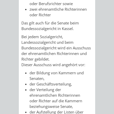
AN
oder Berufsrichter sowie
WIRTSCHAFT
UND
zwei ehrenamtliche Richterinnen
DEINE
oder Richter
BAU)
KULTURBÜR
MUSEUM
Das gilt auch für die Senate beim
STADT
Bundessozialgericht in Kassel.
GEBÄUDEBETRIEB
LIEGENSCHAFT
STADTTOURI
WIRTSCHA
Bei jedem Sozialgericht,
WIEDERVERMIETUNGSPRÄMIE
UND
Landessozialgericht und beim
IMMOBILIENMAN
Bundessozialgericht wird ein Ausschuss
STADTMAR
der ehrenamtlichen Richterinnen und
Richter gebildet.
Dieser Ausschuss wird angehört vor:
AMT
AMT
der Bildung von Kammern und
FÜR
FÜR
Senaten
,
der Geschäftsverteilung,
SOZIALE
STADTENTWI
der Verteilung der
ehrenamtlichen Richterinnen
ANGELEGENHEITE
oder Richter auf die Kammern
AMT
beziehungsweise Senate,
der Aufstellung der Listen über
INTEGRATIONSBE
FÜR