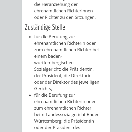
die Heranziehung der
ehrenamtlic
hen Richterinnen
VERKEHRSA
oder Richter zu den Sitzungen.
UND
Zuständige Stelle
für die Berufung zur
GRÜNFLÄCH
ehrenamtlichen Richterin oder
zum ehrenamtlichen Richter bei
INFRASTRU
STRASSEN- 
einem baden-
württembergischen
ND L
Sozialgericht: die Präsidentin,
der Präsident, die Direktorin
ANDSCHAF
oder der Direktor des jeweiligen
Gerichts,
FRIEDHÖFE
BAUBETRI
für die Berufung zur
ehrenamtlichen Richterin oder
AMT
BÜRGER-
zum ehrenamtlichen Richter
beim Landessozialgericht Baden-
FÜR
UND
Württemberg: die Präsidentin
oder der Präsident des