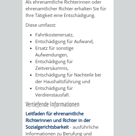
Als ehrenamtliche Richterinnen oder
VERMIETUNG
/
ehrenamtlicher Richter erhalten Sie für
JÜDISCHE
Ihre Tätigkeit eine Entschädigung.
VON
FAMILIENFORSCHUNG
SPUREN
Diese umfasst:
RÄUMEN
Fahrtkostenersatz,
IN
Entschädigung für Aufwand,
Ersatz für sonstige
WEINHEIM
Aufwendungen,
Entschädigung für
KRIEGERDENKMAL
Zeitversäumnis,
Entschädigung für Nachteile bei
NOTRUFNUMMERN
PARTEIEN
der Haushaltsführung und
Entschädigung für
UND
Verdienstausfall.
SOZIALE
Vertiefende Informationen
NOTDIENSTE
EINRICHTUNGEN
Leitfaden für ehrenamtliche
Richterinnen und Richter in der
SPIELPLÄTZE
SPORTSTÄTTEN
Sozialgerichtsbarkeit
- ausführliche
Informationen zu Berufung und