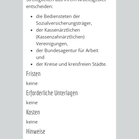
Z
ONLINE-
STADTHALLE
ROLF-
entscheiden:
die Bediensteten der
KATALOG
ENGELBRECHT-
Sozialversicherungsträger,
der Kassenärztl
ichen
HAUS
VERANSTALTUNGEN
AUSBILDUNG
(Kassenzahnärztlichen)
Vereinigungen,
&
BÜRGERSAAL
der Bundesagentur für Arbeit
und
PRAKTIKA
IM
der Kreise und kreisfreien Städte.
Fristen
ALTEN
LEIHVERKEHR
SERVICE
keine
RATHAUS
DER
FÜR
Erforderliche Unterlagen
keine
BIBLIOTHEK
LEHRER/INNEN
STADTARCHIV
Kosten
&
BENUTZUNG
BESTANDSÜBERSICHT
keine
ERZIEHER/INNEN
Hinweise
MELDEKARTEI
VERÖFFENTLICHUNGEN