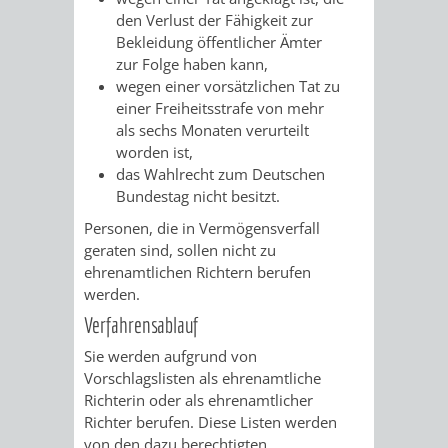
SULZBACH
den Verlust der Fähigkeit zur
Bekleidung öffentlicher Ämter
AMTLICHE
AUSSCHREIBUNGE
zur Folge haben kann,
wegen einer vorsätzlichen Tat zu
BEKANNTMACHUNGEN
INFORMATIONSPF
einer Freiheitsstrafe von mehr
als sechs Monaten verurteilt
WAHLEN
STÄDTISCHE
worden ist,
d
as Wahlrecht zu
m Deutschen
/
FINANZEN
Bundestag nicht besitzt.
Personen, die in Vermögensverfall
ABSTIMMUNGEN
/
geraten sind, sollen nicht zu
ehrenamtlichen Richtern berufen
HAUSHALT
werden.
Verfahrensablauf
KOMMUNALE
RECHNUNGSS
Sie werden aufgrund von
STEUERN
Vorschlagslisten als ehrenamtliche
Richterin oder als ehrenamtlicher
Richter berufen. Diese Listen werden
STADTRECHT
PERSONALRAT
von den dazu berechtigten