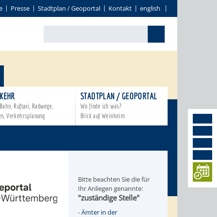
e
Presse
Stadtplan / Geoportal
Kontakt
english
KEHR
STADTPLAN / GEOPORTAL
Bahn, Ruftaxi, Radwege,
Wo finde ich was?
en, Verkehrsplanung
Blick auf Weinheim
Bitte beachten Sie die für
Ihr Anliegen genannte:
"zuständige Stelle"
-
Ämter in der