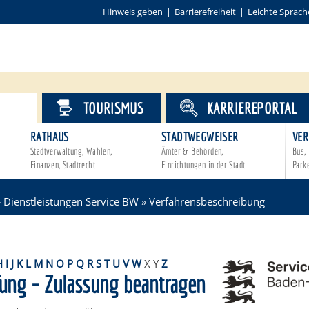
Hinweis geben
Barrierefreiheit
Leichte Sprach
VICE
TOURISMUS
KARRIEREPORTAL
RATHAUS
STADTWEGWEISER
VER
Stadtverwaltung, Wahlen,
Ämter & Behörden,
Bus, 
Finanzen, Stadtrecht
Einrichtungen in der Stadt
Park
»
Dienstleistungen Service BW
»
Verfahrensbeschreibung
H
I
J
K
L
M
N
O
P
Q
R
S
T
U
V
W
X
Y
Z
fung - Zulassung beantragen