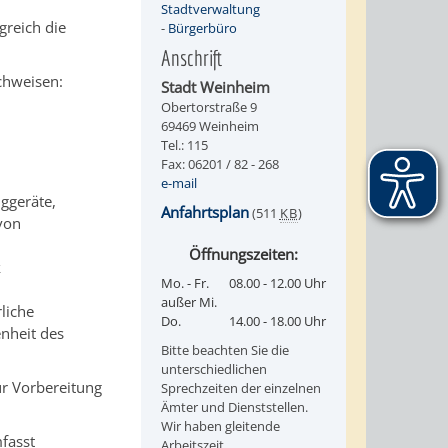
Stadtverwaltung
greich die
-
Bürgerbüro
Anschrift
chweisen:
Stadt Weinheim
Obertorstraße 9
69469 Weinheim
Tel.: 115
Fax: 06201 / 82 - 268
e-mail
ggeräte,
Anfahrtsplan
(511
KB
)
von
Öffnungszeiten:
k
Mo. - Fr.
08.00 - 12.00 Uhr
außer Mi.
liche
Do.
14.00 - 18.00 Uhr
nheit des
Bitte beachten Sie die
unterschiedlichen
ur Vorbereitung
Sprechzeiten der einzelnen
Ämter und Dienststellen.
Wir haben gleitende
fasst
Arbeitszeit.