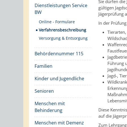
Sie dürfen die
Dienstleistungen Service
gültigen Jagds
BW
Jägerprüfung a
Online - Formulare
In der Prüfung
Verfahrensbeschreibung
Tierarten
Versorgung & Entsorgung
Wildscha
Waffenrec
Faustfeue
Behördennummer 115
Jagdbetri
Führung u
Familien
Jagdhunde
Jagd-, Ti
Kinder und Jugendliche
Wildkrank
Erkennung
Senioren
Maßnahmen
Lebensmit
Menschen mit
Diese Kenntni
Behinderung
auf die Jägerp
Menschen mit Demenz
Zum Lehrgang 