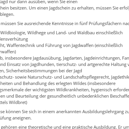
 Jagd nur dann ausüben, wenn Sie einen
chein besitzen. Um einen Jagdschein zu erhalten, müssen Sie erfol
blegen.
 müssen Sie ausreichende Kenntnisse in fünf Prüfungsfächern na
, Wildbiologie, Wildhege und Land- und Waldbau einschließlich
densverhütung
ht, Waffentechnik und Führung von Jagdwaffen (einschließlich
rwaffen)
eb, insbesondere Jagdausübung, Jagdarten, Jagdeinrichtungen, Fan
nd Einsatz von Jagdhunden, tierschutz- und artgerechte Haltung 
n, Sicherheitsbestimmungen bei der Jagd
erschutz- sowie Naturschutz- und Landschaftspflegerecht, Jagdethi
heiten und Behandlung des erlegten Wildes (insbesondere
smerkmale der wichtigsten Wildkrankheiten, hygienisch erforder
 und Beurteilung der gesundheitlich unbedenklichen Beschaffe
tels Wildbret)
sse können Sie sich in einem anerkannten Ausbildungslehrgang z
rüfung aneignen.
gehören eine theoretische und eine praktische Ausbildung. Er um