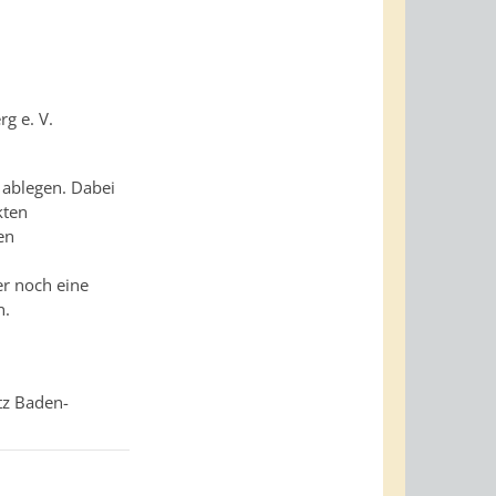
g e. V.
 ablegen. Dabei
kten
en
er noch eine
n.
tz Baden-