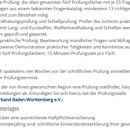
che Prüfung: die oben genannten fünf Prüfungsfächer mit je 25 Fra
agen aus einem bekannten Fragenkatalog; mindestens 13 richtig
sind zum Bestehen nötig.
dhabungsprüfung und Schießprüfung: Prüfen des sicheren prakt
mit Lang- und Kurzwaffen. Waffenhandhabung und Schießen we
 geprüft und gewertet.
praktische Prüfung: Beantwortung mündlicher Fragen und Abfra
sweise Demonstration praktischer Tätigkeiten und Kenntnisse au
 fünf Prüfungsfächern, 15 Minuten Prüfungszeit pro Fach.
h spätestens vier Wochen vor der schriftlichen Prüfung anmelden.
er Prüfungstermine.
 der von Ihnen gewünschten Region eine Prüfung stattfindet, hän
eldungen ab. Erkundigen Sie sich hierzu bei der Prüfungsstelle
rband Baden-Württemberg e.V.
).
Unterlagen
über eine ausreichende Haftpflichtversicherung
inderjährig sind: schriftliche Einverständniserklärung Ihrer gese