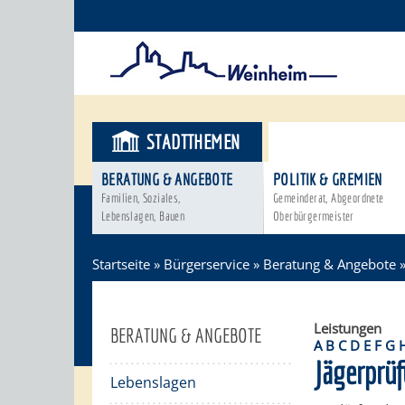
STADTTHEMEN
BÜRGERSER
BERATUNG & ANGEBOTE
POLITIK & GREMIEN
Familien, Soziales,
Gemeinderat, Abgeordnete
Lebenslagen, Bauen
Oberbürgermeister
Startseite
»
Bürgerservice
»
Beratung & Angebote
Leistungen
BERATUNG & ANGEBOTE
A
B
C
D
E
F
G
Jägerprü
Lebenslagen