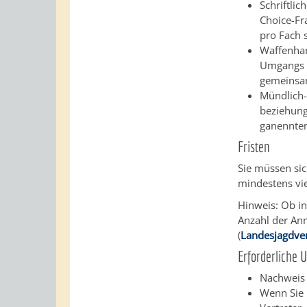
Schriftli
Choice-Fr
pro Fach 
Waffenhan
Umgangs 
gemeinsam
Mündlich-
beziehung
ganennten
Fristen
Sie müssen sic
mindestens vi
Hinweis: Ob in
Anzahl der Anm
(
Landesjagdve
Erforderliche 
Nachweis 
Wenn Sie m