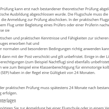
 Prüfung kann erst nach bestandener theoretischer Prüfung abge
tische Ausbildung abgeschlossen wurde. Die Flugschule muss die 
d die Anmeldung zur Prüfung abschicken. In der praktischen Flug
inem Flug unter Begleitung eines Prüfers oder einer Prüferin nach
se sie
etischen und praktischen Kenntnisse und Fähigkeiten zur sichere
euges erworben hat und
er normalen und besonderen Bedingungen richtig anwenden kan
 dann mit der Post verschickt und gilt unbefristet. Einige in der L
erechtigungen (zum Beispiel Nachtflug) sind ebenfalls unbefristet
n wie zum Beispiel eine Klassenberechtigung für einmotorige ko
(SEP) haben in der Regel eine Gültigkeit von 24 Monaten.
er praktischen Prüfung muss spätestens 24 Monate nach bestan
 erfolgen.
Unterlagen
enötigen Sie zur Anmeldung bei einer Flugschule oder in einem Ve