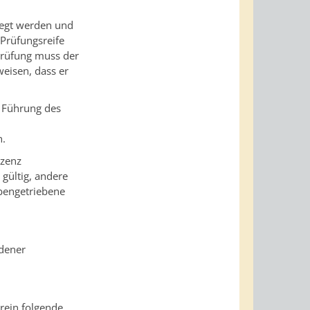
legt werden und
Prüfungsreife
prüfung muss der
weisen, dass er
n Führung des
n.
izenz
 gültig, andere
lbengetriebene
dener
rein folgende