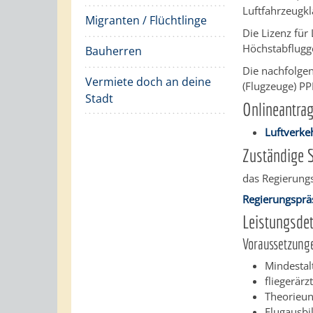
Luftfahrzeugkl
Migranten / Flüchtlinge
Die Lizenz für
Höchstabflugge
Bauherren
Die nachfolgen
Vermiete doch an deine
(Flugzeuge) PPL
Stadt
Onlineantra
Luftverke
Zuständige S
das Regierung
Regierungsprä
Leistungsdet
Voraussetzung
Mindestalt
fliegerärz
Theorieun
Flugausbi