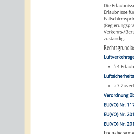
Die Erlaubniss
Erlaubnisse fü
Fallschirmspri
(Regierungsprä
Verkehrs-/Beru
zuständig.
Rechtsgrundla
Luftverkehrsge
§ 4 Erlaub
Luftsicherheits
§ 7 Zuver
Verordnung übe
EU(VO) Nr. 11
EU(VO) Nr. 20
EU(VO) Nr. 20
Freigabeverme