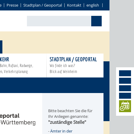
e
Presse
Stadtplan / Geoportal
Kontakt
english
KEHR
STADTPLAN / GEOPORTAL
Bahn, Ruftaxi, Radwege,
Wo finde ich was?
en, Verkehrsplanung
Blick auf Weinheim
Bitte beachten Sie die für
Ihr Anliegen genannte:
"zuständige Stelle"
-
Ämter in der