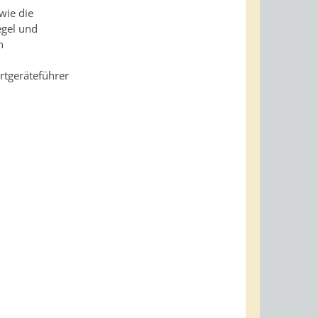
wie die
egel und
n
rtgeräteführer