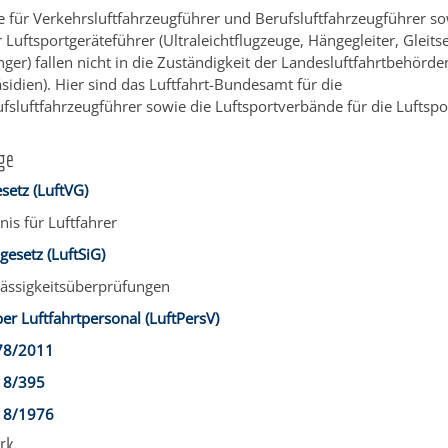
e für Verkehrsluftfahrzeugführer und Berufsluftfahrzeugführer so
r Luftsportgeräteführer (Ultraleichtflugzeuge, Hängegleiter, Gleits
nger) fallen nicht in die Zuständigkeit der Landesluftfahrtbehörde
sidien). Hier sind das Luftfahrt-Bundesamt für die
fsluftfahrzeugführer sowie die Luftsportverbände für die Luftspo
ge
setz (LuftVG)
nis für Luftfahrer
gesetz (LuftSiG)
lässigkeitsüberprüfungen
r Luftfahrtpersonal (LuftPersV)
78/2011
18/395
18/1976
rk