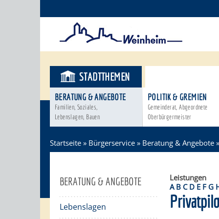
STADTTHEMEN
BÜRGERSER
BERATUNG & ANGEBOTE
POLITIK & GREMIEN
Familien, Soziales,
Gemeinderat, Abgeordnete
Lebenslagen, Bauen
Oberbürgermeister
Startseite
»
Bürgerservice
»
Beratung & Angebote
Leistungen
BERATUNG & ANGEBOTE
A
B
C
D
E
F
G
Privatpil
Lebenslagen