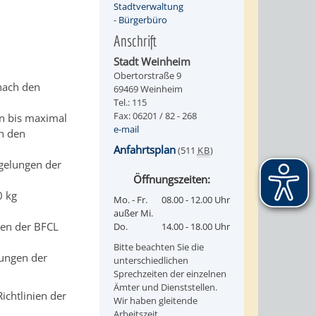
Stadtverwaltung
-
Bürgerbüro
Anschrift
Stadt Weinheim
Obertorstraße 9
 nach den
69469 Weinheim
Tel.: 115
Fax: 06201 / 82 - 268
n bis maximal
e-mail
ch den
Anfahrtsplan
(511
KB
)
gelungen der
Öffnungszeiten:
0 kg
Mo. - Fr.
08.00 - 12.00 Uhr
außer Mi.
gen der BFCL
Do.
14.00 - 18.00 Uhr
Bitte beachten Sie die
lungen der
unterschiedlichen
Sprechzeiten der einzelnen
Ämter und Dienststellen.
ichtlinien der
Wir haben gleitende
Arbeitszeit.