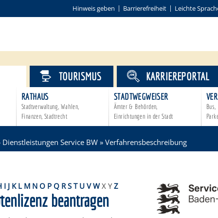
Hinweis geben
Barrierefreiheit
Leichte Sprach
VICE
TOURISMUS
KARRIEREPORTAL
RATHAUS
STADTWEGWEISER
VER
Stadtverwaltung, Wahlen,
Ämter & Behörden,
Bus, 
Finanzen, Stadtrecht
Einrichtungen in der Stadt
Park
»
Dienstleistungen Service BW
»
Verfahrensbeschreibung
H
I
J
K
L
M
N
O
P
Q
R
S
T
U
V
W
X
Y
Z
otenlizenz beantragen