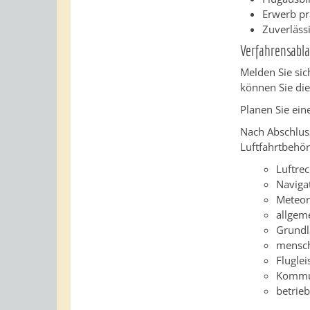
Erwerb pr
Zuverläss
Verfahrensabla
Melden Sie sic
können Sie die
Planen Sie ein
Nach Abschluss
Luftfahrtbehör
Luftrec
Naviga
Meteor
allgem
Grundl
mensch
Flugle
Kommu
betrieb