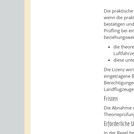
Die praktische
wenn die prak
bestätigen un
Prüfling bei e
beziehungswei
die theor
Luftfahrz
diese unt
Die Lizenz wird
eingetragene B
Berechtigunge
Landflugzeuge 
Fristen
Die Abnahme d
Theorieprüfung
Erforderliche 
In der Regel b