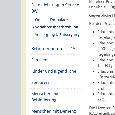
Mit einer Priv
Dienstleistungen Service
Erlaubnis, Flü
BW
Gewerbliche Fl
Online - Formulare
Bei den Privat
Verfahrensbeschreibung
Erlaubnis
Versorgung & Entsorgung
Regelunge
Erlaubnis
Behördennummer 115
2.000 kg 
Regelunge
Familien
Erlaubnis
Teil-FCL,
Kinder und Jugendliche
Erlaubnis
höchstzul
Senioren
Erlaubnis
und
Menschen mit
Erlaubnis
SFCL
Behinderung
Die Lizenzen P
Menschen mit Demenz
ICAO erteilt, 