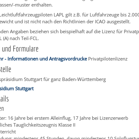
assen/-muster enthalten.
 Leichtluftfahrzeugpiloten LAPL gilt z.B. für Luftfahrzeuge bis 2.
wicht und ist nicht nach den Richtlinien der ICAO ausgestellt.
den Angaben beziehen sich beispielhaft auf die Lizenz für Privatp
 (A) nach Teil-FCL.
g und Formulare
hr - Informationen und Antragsvordrucke
Privatpilotenlizenz
telle
spräsidium Stuttgart für ganz Baden-Württemberg
sidium Stuttgart
ails
en
er: 16 Jahre bei erstem Alleinflug, 17 Jahre bei Lizenzerwerb
tliches Tauglichkeitszeugnis Klasse II
terricht
ldung: mindestens 45 Stunden, davon mindestens 10 Soloflugst