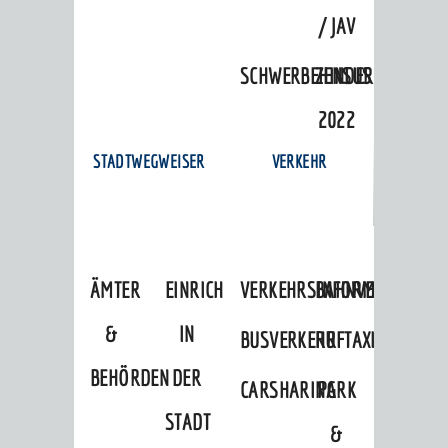
/ JAV
SCHWERBEHINDERTENVERTR
ZENSUS
2022
STADTWEGWEISER
VERKEHR
ÄMTER
EINRICHTUNGEN
VERKEHRSINFORMATIONEN
BAHNVERKEHR
&
IN
BUSVERKEHR
RUFTAXI
BEHÖRDEN
DER
CARSHARING
PARK
STADT
&