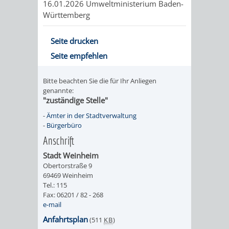
16.01.2026 Umweltministerium Baden-
Württemberg
UMWELT-
VERWALTUNG
UND
HOHENSACH
Seite drucken
Seite empfehlen
KLIMASCHUTZ
VERWALTUNG
Bitte beachten Sie die für Ihr Anliegen
KLIMASCHUTZ
LÜTZELSACH
genannte:
"zuständige Stelle"
UND
VERWALTUNG
-
Ämter in der Stadtverwaltung
-
Bürgerbüro
ENERGIEMANAGE
OBERFLOCKE
Anschrift
Stadt Weinheim
VERWALTUNGSSTE
VERWALTUNG
Obertorstraße 9
69469 Weinheim
RIPPENWEIER
RITSCHWEIE
Tel.: 115
Fax: 06201 / 82 - 268
e-mail
VERWALTUNGSSTE
Anfahrtsplan
(511
KB
)