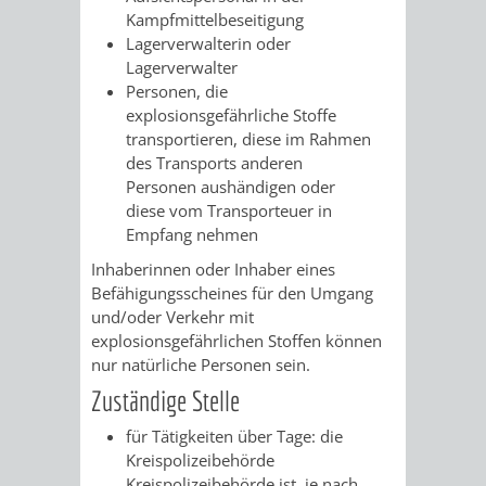
/
Kampfmittelbeseitigung
AMT
AMT
DENKMALSCHUTZBEHÖRDE
STÄDTISCHER
Lagerverwalterin oder
BEREICH
DEZERNATE
Lagerverwalter
FÜR
FÜR
HÄUSER
Personen, die
DENKMALSCHUTZ
explosionsgefährliche Stoffe
BAURECHT
BILDUNG
/
transportieren, diese im Rahmen
GENEHMIGUNGSVERFAHREN
TAG
des Transports anderen
UND
UND
LIEGENSCHAFTEN
Personen aushändigen oder
DES
diese vom Transporteuer in
DENKMALSCHUTZ
SPORT
Empfang nehmen
ABWASSERBESEITIGUNG
OFFENEN
Inhaberinnen oder Inhaber eines
AMT
AMT
DENKMALS
ERSCHLIESSUNGSBEITRAG
Befähigungsscheines für den Umgang
und/oder Verkehr mit
FÜR
FÜR
explosionsgefährlichen Stoffen können
ANTRAGSVERFAHREN
nur natürliche Personen sein.
IMMOBILIENWIRT
KULTUR,
Zuständige Stelle
VERMIETE
TOURISMUS
STABSSTELLE
HOCHBAU
für Tätigkeiten über Tage: die
DOCH
Kreispolizeibehörde
&
BÄDER
(PLANUNG
Kreispolizeibehörde ist, je nach