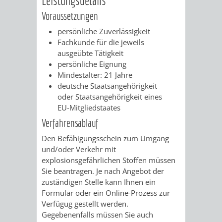
VERMESSUNG,
ORDNUNGSA
Voraussetzungen
BODENORDNUNG
AUSLÄNDERA
BÜRGERB
persönliche Zuverlässigkeit
Fachkunde für die jeweils
UND
GEWERBE-
ÖFFENTLI
ausgeübte Tätigkeit
persönliche Eignung
GEOINFORMATIO
UND
SICHERHEI
Mindestalter: 21 Jahre
deutsche Staatsangehörigkeit
GESUNDHEIT
ORDNUNG
oder Staatsangehörigkeit eines
EU-Mitgliedstaates
UND
Verfahrensablauf
Den Befähigungsschein zum Umgang
VERKEHR
und/oder Verkehr mit
explosionsgefährlichen Stoffen müssen
VERKEHRS
BUSSGEL
Sie beantragen. Je nach Angebot der
zuständigen Stelle kann Ihnen ein
GEMEINDE
AKTUELL
Formular oder ein Online-Prozess zur
Verfügug gestellt werden.
VERKEHR
Gegebenenfalls müssen Sie auch