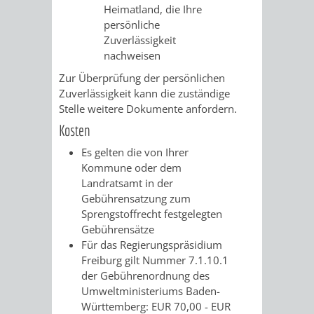
Heimatland, die Ihre
persönliche
PRESSE-
RECHNUNGS
Zuverlässigkeit
nachweisen
UND
REFERAT
Zur Überprüfung der persönlichen
ÖFFENTLICHKEITS
Zuverlässigkeit kann die zuständige
DES
Stelle weitere Dokumente anfordern.
ERSTEN
Kosten
Es gelten die von Ihrer
BÜRGERMEIS
Kommune oder dem
Landratsamt in der
REFERAT
STABSSTELL
Gebührensatzung zum
Sprengstoffrecht festgelegten
DES
RECHT
Gebührensätze
Für das Regierungspräsidium
OBERBÜRGERMEI
STADTBIBLIO
Freiburg gilt Nummer 7.1.10.1
der Gebührenordnung des
Umweltministeriums Baden-
STADTKÄMMEREI
STANDESAM
Württemberg: EUR 70,00 - EUR