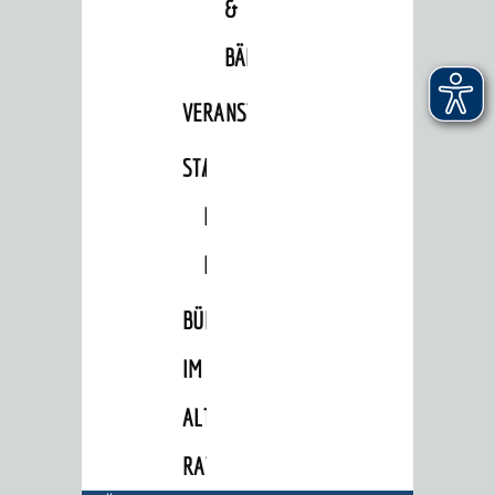
&
POLITIK & GREMIEN
BÄDER
Oberbürgermeister
VERANSTALTUNGSRÄUME
Bürgerinformationssystem
Gemeinderat
STADTHALLE
ROLF-
Ortschaftsräte
ENGELBRECHT-
Ausschüsse und Beiräte
HAUS
Jugendgemeinderat
BÜRGERSAAL
Abgeordnete
IM
Stadtrecht
ALTEN
RATHAUS
Bürgermeister / Dezernate
RATHAUS