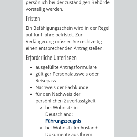
persönlich bei der zuständigen Behörde
RENTENABTE
UNTERBRI
vorstellig werden.
Fristen
VON
Ein Befähigungsschein wird in der Regel
auf fünf Jahre befristet. Zur
OBDACHL
Verlängerung müssen Sie rechtzeitig
einen entsprechenden Antrag stellen.
UND
Erforderliche Unterlagen
FLÜCHTLI
ausgefüllte Antragsformulare
gültiger Personalausweis oder
EIGENBETRIEB
FEUERWEHR
Reisepass
Nachweis der Fachkunde
STADTENTWÄSSE
PERSONAL-
für den Nachweis der
persönlichen Zuverlässigkeit:
UND
bei Wohnsitz in
Deutschland:
ORGANISAT
Führungszeugnis
bei Wohnsitz im Ausland:
Dokumente aus Ihrem
STADTARCHI