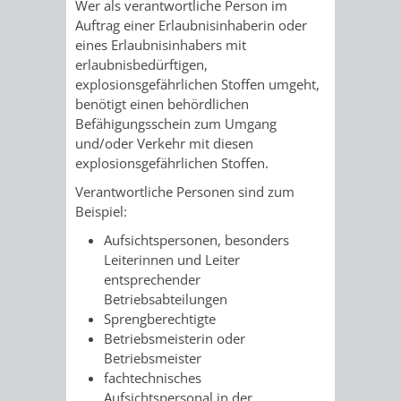
STADTENTWICKLUNG
Wer als verantwortliche Person im
HILFE
TAGESORDNUNG
BERATUNGSERGEBNI
Auftrag einer Erlaubnisinhaberin oder
eines Erlaubnisinhabers mit
BERATUNGSERGEBNISSE
MENSCHEN
MENSCHEN
/
erlaubnisbedürftigen,
explosionsgefährlichen Stoffen umgeht,
MIT
MIT
SITZUNGSUNTERLAGEN
benötigt einen behördlichen
Befähigungsschein zum Umgang
BEHINDERUNG
DEMENZ
UMLEGUNGSAUSSCHUSS
BERATENDE
und/oder Verkehr mit diesen
explosionsgefährlichen Stoffen.
MIGRANTEN
BAUHERREN
AUSSCHÜSSE
Verantwortliche Personen sind zum
Beispiel:
/
BAUHERRENBERATUNG
GRUNDSTÜCKSWERTERMITTLUNG
BERATUNGSERGEBNISS
Aufsichtspersonen, besonders
FLÜCHTLINGE
Leiterinnen und Leiter
RATHAUS
DENKMALSCHUTZ
VERKAUF
entsprechender
Betriebsabteilungen
STÄDTISCHER
AUFGABEN
STEUERVORTEILE
Sprengberechtigte
Betriebsmeisterin oder
BAUPLÄTZE
DER
Betriebsmeister
SATZUNGEN
BÜRGERMEISTER
ÄMTER
fachtechnisches
UNTEREN
VERKAUF
Aufsichtspersonal in der
IM