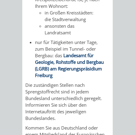
AN
Ihrem Wohnort:
WIRTSCHAFT
UND
in Großen Kreisstädten:
DEINE
die Stadtverwaltung
BAU)
KULTURBÜR
MUSEUM
ansonsten das
STADT
Landratsamt
GEBÄUDEBETRIEB
LIEGENSCHAFT
STADTTOURI
WIRTSCHA
nur für Tätigkeiten unter Tage,
WIEDERVERMIETUNGSPRÄMIE
zum Beispiel im Tunnel- oder
UND
IMMOBILIENMAN
Bergbau: das
Landesamt für
Geologie, Rohstoffe und Bergbau
STADTMAR
(LGRB) am Regierungspräsidium
Freiburg
AMT
AMT
Die zuständigen Stellen nach
FÜR
FÜR
Sprengstoffrecht sind in jedem
Bundesland unterschiedlich geregelt.
SOZIALE
STADTENTWI
Informieren Sie sich über den
Internetauftritt des jeweiligen
ANGELEGENHEITE
Bundeslandes.
AMT
Kommen Sie aus Deutschland oder
INTEGRATIONSBE
FÜR
einem Mitgliedsland der Europäischen