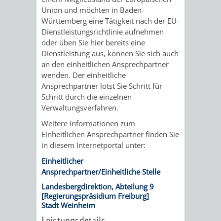
Union und möchten in Baden-
VERKEHRSA
Württemberg eine Tätigkeit nach der EU-
Dienstleistungsrichtlinie aufnehmen
UND
oder üben Sie hier bereits eine
Dienstleistung aus, können Sie sich auch
GRÜNFLÄCH
an den einheitlichen Ansprechpartner
wenden. Der einheitliche
Ansprechpartner lotst Sie Schritt für
INFRASTRU
STRASSEN- 
Schritt durch die einzelnen
Verwaltungsverfahren.
ND L
Weitere Informationen zum
ANDSCHAF
Einheitlichen Ansprechpartner finden Sie
in diesem Internetportal unter:
FRIEDHÖFE
BAUBETRI
Einheitlicher
Ansprechpartner/Einheitliche Stelle
AMT
BÜRGER-
Landesbergdirektion, Abteilung 9
[Regierungspräsidium Freiburg]
FÜR
UND
Stadt Weinheim
Leistungsdetails