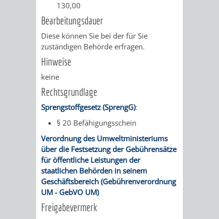
130,00
FINANZEN
STEUERABTEIL
HEIRATEN
Bearbeitungsdauer
UND
IN
GRUNDSTEUER
Diese können Sie bei der für Sie
zuständigen Behörde erfragen.
HAUSHALT
WEINHEIM
STADTKASSE
Hinweise
keine
INFORMATIO
WEINHEIME
BETEILIGUNGSMA
Rechtsgrundlage
DES
KIRCHEN
Sprengstoffgesetz (SprengG)
:
STANDESAM
§ 20 Befähigungsschein
FOTOMOTIV
Verordnung des Umweltministeriums
-
über die Festsetzung der Gebührensätze
für öffentliche Leistungen der
WEINHEIM
staatlichen Behörden in seinem
Geschäftsbereich (Gebührenverordnung
ALS
UM - GebVO UM)
Freigabevermerk
GASTGEBER