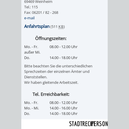
SULZBACH
69469 Weinheim
Tel.: 115
Fax: 06201 / 82 - 268
AMTLICHE
AUSSCHREIBUNGE
e-mail
Anfahrtsplan
(511
KB
)
BEKANNTMACHUNGEN
INFORMATIONSPF
Öffnungszeiten:
WAHLEN
STÄDTISCHE
Mo. - Fr.
08.00 - 12.00 Uhr
außer Mi.
/
FINANZEN
Do.
14.00 - 18.00 Uhr
Bitte beachten Sie die unterschiedlichen
ABSTIMMUNGEN
/
Sprechzeiten der einzelnen Ämter und
Dienststellen.
HAUSHALT
Wir haben gleitende Arbeitszeit.
Tel. Erreichbarkeit:
KOMMUNALE
RECHNUNGSS
Mo. - Fr.
08.00 - 12.00 Uhr
Mo. - Mi.
14.00 - 16.00 Uhr
STEUERN
Do.
14.00 - 18.00 Uhr
STADTRECHT
PERSONALRAT