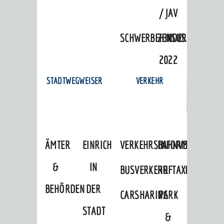
/ JAV
SCHWERBEHINDERTENVERTR
ZENSUS
2022
STADTWEGWEISER
VERKEHR
ÄMTER
EINRICHTUNGEN
VERKEHRSINFORMATIONEN
BAHNVERKEHR
&
IN
BUSVERKEHR
RUFTAXI
BEHÖRDEN
DER
CARSHARING
PARK
STADT
&