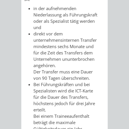
in der aufnehmenden
VERKEHRSA
Niederlassung als Führungskraft
oder als Spezialist tätig werden
UND
und
direkt vor dem
GRÜNFLÄCH
unternehmensinternen Transfer
mindestens sechs Monate und
INFRASTRU
STRASSEN- 
für die Zeit des Transfers dem
Unternehmen ununterbrochen
ND L
angehören.
Der Transfer muss eine Dauer
ANDSCHAF
von 90 Tagen überschreiten.
Bei Führungskräften und bei
FRIEDHÖFE
BAUBETRI
Spezialisten wird die ICT-Karte
für die Dauer des Transfers,
höchstens jedoch für drei Jahre
AMT
BÜRGER-
erteilt.
Bei einem Traineeaufenthalt
FÜR
UND
beträgt die maximale
Gültigkeitsdauer ein Jahr.