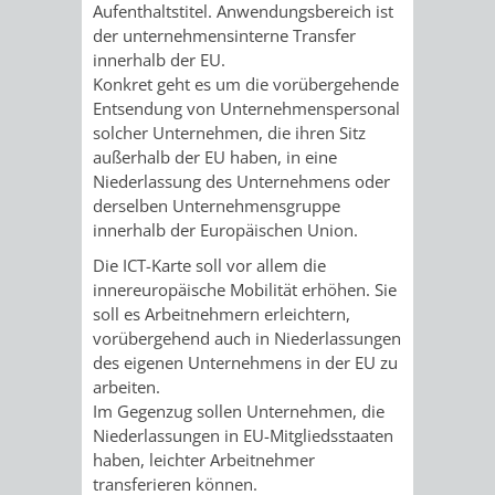
STADTENTWICKLUNG
Aufenthaltstitel. Anwendungsbereich ist
HILFE
TAGESORDNUNG
BERATUNGSERGEBNI
der unternehmensinterne Transfer
BERATUNGSERGEBNISSE
innerhalb der EU.
MENSCHEN
MENSCHEN
/
Konkret geht es um die vorübergehende
Entsendung von Unternehmenspersonal
MIT
MIT
SITZUNGSUNTERLAGEN
solcher Unternehmen, die ihren Sitz
außerhalb der EU haben, in eine
BEHINDERUNG
DEMENZ
UMLEGUNGSAUSSCHUSS
BERATENDE
Niederlassung des Unternehmens oder
derselben Unternehmensgruppe
MIGRANTEN
BAUHERREN
AUSSCHÜSSE
innerhalb der Europäischen Union.
Die ICT-Karte soll vor allem die
/
BAUHERRENBERATUNG
GRUNDSTÜCKSWERTERMITTLUNG
BERATUNGSERGEBNISS
innereuropäische Mobilität erhöhen. Sie
soll es Arbeitnehmern erleichtern,
FLÜCHTLINGE
RATHAUS
DENKMALSCHUTZ
VERKAUF
vorübergehend auch in Niederlassungen
des eigenen Unternehmens in der EU zu
STÄDTISCHER
arbeiten.
AUFGABEN
STEUERVORTEILE
Im Gegenzug sollen Unternehmen, die
BAUPLÄTZE
Niederlassungen in EU-Mitgliedsstaaten
DER
SATZUNGEN
haben, leichter Arbeitnehmer
BÜRGERMEISTER
ÄMTER
transferieren können.
UNTEREN
VERKAUF
IM