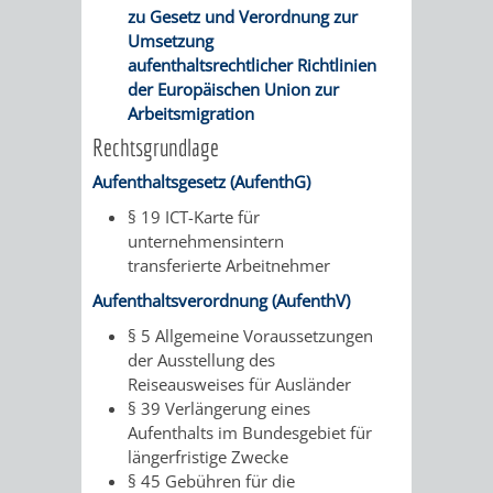
zu Gesetz und Verordnung zur
FINANZEN
STEUERABTEIL
HEIRATEN
Umsetzung
aufenthaltsrechtlicher Richtlinien
UND
IN
GRUNDSTEUER
der Europäischen Union zur
Arbeitsmigration
HAUSHALT
WEINHEIM
STADTKASSE
Rechtsgrundlage
INFORMATIO
WEINHEIME
Aufenthaltsgesetz (AufenthG)
BETEILIGUNGSMA
§ 19 ICT-Karte für
DES
KIRCHEN
unternehmensintern
transferierte Arbeitnehmer
STANDESAM
FOTOMOTIV
Aufenthaltsverordnung (AufenthV)
-
§ 5 Allgemeine Voraussetzungen
der Ausstellung des
WEINHEIM
Reiseausweises für Ausländer
§ 39 Verlängerung eines
ALS
Aufenthalts im Bundesgebiet für
längerfristige Zwecke
GASTGEBER
§ 45 Gebühren für die