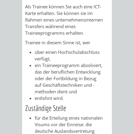
/
Als Trainee können Sie auch eine ICT-
AMT
AMT
DENKMALSCHUTZBEHÖRDE
STÄDTISCHER
BEREICH
Karte erhalten. Sie können sie im
DEZERNATE
Rahmen eines unternehmensinternen
FÜR
FÜR
HÄUSER
DENKMALSCHUTZ
Transfers während eines
Traineeprogramms erhalten.
BAURECHT
BILDUNG
/
GENEHMIGUNGSVERFAHREN
TAG
Trainee in diesem Sinne ist, wer
UND
UND
LIEGENSCHAFTEN
über einen Hochschulabschluss
DES
verfügt,
DENKMALSCHUTZ
SPORT
ABWASSERBESEITIGUNG
ein Traineeprogramm absolviert,
OFFENEN
das der beruflichen Entwicklung
AMT
AMT
oder der Fortbildung in Bezug
DENKMALS
ERSCHLIESSUNGSBEITRAG
auf Geschäftstechniken und -
FÜR
FÜR
methoden dient und
ANTRAGSVERFAHREN
entlohnt wird.
IMMOBILIENWIRT
KULTUR,
Zuständige Stelle
VERMIETE
TOURISMUS
STABSSTELLE
HOCHBAU
für die Erteilung eines nationalen
DOCH
Visums vor der Einreise: die
&
BÄDER
(PLANUNG
deutsche Auslandsvertretung