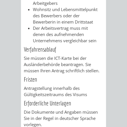
Arbeitgebers
RENTENABTE
UNTERBRI
Wohnsitz und Lebensmittelpunkt
des Bewerbers oder der
VON
Bewerberin in einem Drittstaat
Der Arbeitsvertrag muss mit
OBDACHL
denen des aufnehmenden
Unternehmens vergleichbar sein
UND
Verfahrensablauf
FLÜCHTLI
Sie müssen die ICT-Karte bei der
Ausländerbehörde beantragen. Sie
müssen Ihren Antrag schriftlich stellen.
EIGENBETRIEB
FEUERWEHR
Fristen
STADTENTWÄSSE
PERSONAL-
Antragstellung innerhalb des
Gültigkeitszeitraums des Visums
UND
Erforderliche Unterlagen
ORGANISAT
Die Dokumente und Angaben müssen
Sie in der Regel in deutscher Sprache
vorlegen.
STADTARCHI