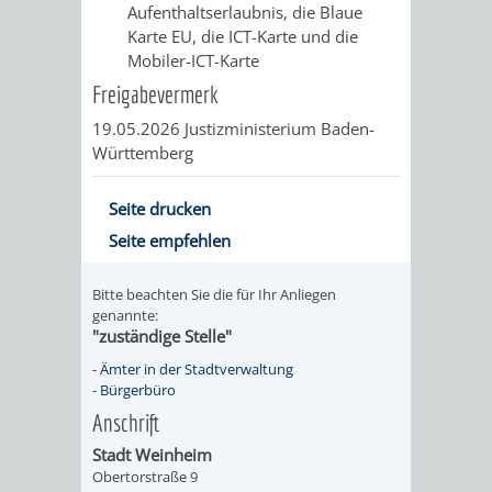
Aufenthaltserlaubnis, die Blaue
UMWELT-
VERWALTUNG
Karte EU, die ICT-Karte und die
Mobiler-ICT-Karte
UND
HOHENSACH
Freigabevermerk
19.05.2026 Justizministerium Baden-
KLIMASCHUTZ
VERWALTUNG
Württemberg
KLIMASCHUTZ
LÜTZELSACH
Seite drucken
UND
VERWALTUNG
Seite empfehlen
ENERGIEMANAGE
OBERFLOCKE
Bitte beachten Sie die für Ihr Anliegen
genannte:
"zuständige Stelle"
VERWALTUNGSSTE
VERWALTUNG
-
Ämter in der Stadtverwaltung
RIPPENWEIER
RITSCHWEIE
-
Bürgerbüro
Anschrift
VERWALTUNGSSTE
Stadt Weinheim
Obertorstraße 9