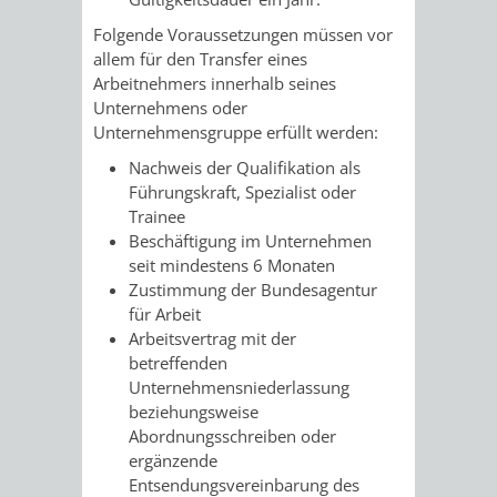
VERMESSUNG,
ORDNUNGSA
Folgende Voraussetzungen müssen vor
BODENORDNUNG
allem für den Transfer eines
AUSLÄNDERA
BÜRGERB
Arbeitnehmers innerhalb seines
UND
Unternehmens oder
GEWERBE-
ÖFFENTLI
Unternehmensgruppe erfüllt werden:
GEOINFORMATIO
UND
SICHERHEI
Nachweis der Qualifikation als
Führungskraft, Spezialist oder
GESUNDHEIT
ORDNUNG
Trainee
Beschäftigung im Unternehmen
UND
seit mindestens 6 Monaten
Zustimmung der Bundesagentur
VERKEHR
für Arbeit
Arbeitsvertrag mit der
betreffenden
VERKEHRS
BUSSGEL
Unternehmensniederlassung
beziehungsweise
GEMEINDE
AKTUELL
Abordnungsschreiben oder
ergänzende
VERKEHR
Entsendungsvereinbarung des