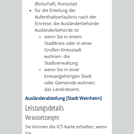
AN
(Botschaft, Konsulat)
WIRTSCHAFT
UND
für die Erteilung der
DEINE
Aufenthaltserlaubnis nach der
BAU)
KULTURBÜR
MUSEUM
Einreise: die Ausländerbehörde
STADT
Ausländerbehörde ist
GEBÄUDEBETRIEB
LIEGENSCHAFT
STADTTOURI
WIRTSCHA
wenn Sie in einem
Stadtkreis oder in einer
WIEDERVERMIETUNGSPRÄMIE
UND
Großen Kreisstadt
IMMOBILIENMAN
wohnen: die
STADTMAR
Stadtverwaltung
wenn Sie in einer
kreisangehörigen Stadt
AMT
AMT
oder Gemeinde wohnen:
das Landratsamt.
FÜR
FÜR
Ausländerabteilung [Stadt Weinheim]
SOZIALE
STADTENTWI
Leistungsdetails
Voraussetzungen
ANGELEGENHEITE
AMT
Sie können die ICT-Karte erhalten, wenn
INTEGRATIONSBE
FÜR
Sie