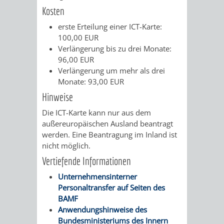
Kosten
PRESSE-
RECHNUNGS
erste Erteilung einer ICT-Karte:
100,00 EUR
UND
REFERAT
Verlängerung bis zu drei Monate:
96,00 EUR
ÖFFENTLICHKEITS
DES
Verlängerung um mehr als drei
Monate: 93,00 EUR
ERSTEN
Hinweise
BÜRGERMEIS
Die ICT-Karte kann nur aus dem
außereuropäischen Ausland beantragt
werden. Eine Beantragung im Inland ist
REFERAT
STABSSTELL
nicht möglich.
DES
RECHT
Vertiefende Informationen
Unternehmensinterner
OBERBÜRGERMEI
STADTBIBLIO
Personaltransfer auf Seiten des
BAMF
STADTKÄMMEREI
STANDESAM
Anwendungshinweise des
Bundesministeriums des Innern