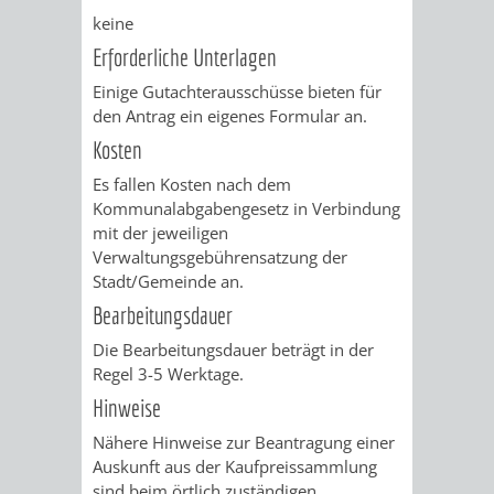
VERMESSUNG,
ORDNUNGSA
keine
BODENORDNUNG
Erforderliche Unterlagen
AUSLÄNDERA
BÜRGERB
Einige Gutachterausschüsse bieten für
UND
GEWERBE-
ÖFFENTLI
den Antrag ein eigenes Formular an.
Kosten
GEOINFORMATIO
UND
SICHERHEI
Es fallen Kosten nach dem
Kommunalabgabengesetz in Verbindung
GESUNDHEIT
ORDNUNG
mit der jeweiligen
Verwaltungsgebührensatzung der
UND
Stadt/Gemeinde an.
VERKEHR
Bearbeitungsdauer
Die Bearbeitungsdauer beträgt in der
VERKEHRS
BUSSGEL
Regel 3-5 Werktage.
Hinweise
GEMEINDE
AKTUELL
Nähere Hinweise zur Beantragung einer
Auskunft aus der Kaufpreissammlung
VERKEHR
sind beim örtlich zuständigen