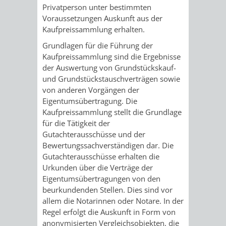
STADTENTWICKLUNG
HILFE
Privatperson unter bestimmten
TAGESORDNUNG
BERATUNGSERGEBNI
Voraussetzungen Auskunft aus der
BERATUNGSERGEBNISSE
Kaufpreissammlung erhalten.
MENSCHEN
MENSCHEN
/
Grundlagen für die Führung der
MIT
MIT
SITZUNGSUNTERLAGEN
Kaufpreissammlung sind die Ergebnisse
der Auswertung von Grundstückskauf-
BEHINDERUNG
DEMENZ
und Grundstückstauschverträgen sowie
UMLEGUNGSAUSSCHUSS
BERATENDE
von anderen Vorgängen der
Eigentumsübertragung. Die
MIGRANTEN
BAUHERREN
AUSSCHÜSSE
Kaufpreissammlung stellt die Grundlage
für die Tätigkeit der
/
BAUHERRENBERATUNG
GRUNDSTÜCKSWERTERMITTLUNG
BERATUNGSERGEBNISS
Gutachterausschüsse und der
Bewertungssachverständigen dar. Die
FLÜCHTLINGE
RATHAUS
DENKMALSCHUTZ
VERKAUF
Gutachterausschüsse erhalten die
Urkunden über die Verträge der
STÄDTISCHER
AUFGABEN
STEUERVORTEILE
Eigentumsübertragungen von den
beurkundenden Stellen. Dies sind vor
BAUPLÄTZE
DER
allem die Notarinnen oder Notare. In der
SATZUNGEN
Regel erfolgt die Auskunft in Form von
BÜRGERMEISTER
ÄMTER
UNTEREN
VERKAUF
anonymisierten Vergleichsobjekten, die
IM