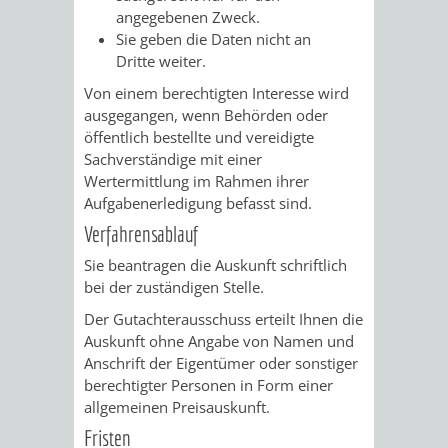
angegebenen Zweck.
VERKEHRSA
Sie geben die Daten nicht an
Dritte weiter.
UND
Von einem berechtigten Interesse wird
ausgegangen, wenn Behörden oder
GRÜNFLÄCH
öffentlich bestellte und vereidigte
Sachverständige mit einer
INFRASTRU
STRASSEN- 
Wertermittlung im Rahmen ihrer
Aufgabenerledigung befasst sind.
ND L
Verfahrensablauf
ANDSCHAF
Sie beantragen die Auskunft schriftlich
bei der zuständigen Stelle.
FRIEDHÖFE
BAUBETRI
Der Gutachterausschuss erteilt Ihnen die
Auskunft ohne Angabe von Namen und
Anschrift der Eigentümer oder sonstiger
AMT
BÜRGER-
berechtigter Personen in Form einer
allgemeinen Preisauskunft.
FÜR
UND
Fristen