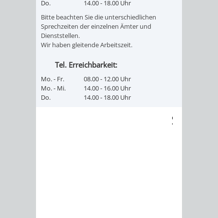
Do.
14.00 - 18.00 Uhr
FINANZEN
STEUERABTEIL
HEIRATEN
Bitte beachten Sie die unterschiedlichen
Sprechzeiten der einzelnen Ämter und
UND
IN
GRUNDSTEUER
Dienststellen.
Wir haben gleitende Arbeitszeit.
HAUSHALT
WEINHEIM
STADTKASSE
Tel. Erreichbarkeit:
INFORMATIO
WEINHEIME
Mo. - Fr.
08.00 - 12.00 Uhr
BETEILIGUNGSMA
Mo. - Mi.
14.00 - 16.00 Uhr
DES
KIRCHEN
Do.
14.00 - 18.00 Uhr
STANDESAM
FOTOMOTIV
-
WEINHEIM
ALS
GASTGEBER