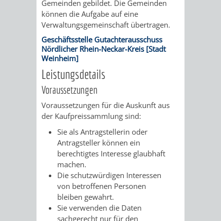
Gemeinden gebildet. Die Gemeinden
AN
WIRTSCHAFT
UND
können die Aufgabe auf eine
Verwaltungsgemeinschaft übertragen.
DEINE
BAU)
KULTURBÜR
MUSEUM
Geschäftsstelle Gutachterausschuss
STADT
Nördlicher Rhein-Neckar-Kreis [Stadt
Weinheim]
GEBÄUDEBETRIEB
LIEGENSCHAFT
STADTTOURI
WIRTSCHA
Leistungsdetails
WIEDERVERMIETUNGSPRÄMIE
UND
IMMOBILIENMAN
Voraussetzungen
STADTMAR
Voraussetzungen für die Auskunft aus
der Kaufpreissammlung sind:
AMT
AMT
Sie als Antragstellerin oder
Antragsteller können ein
FÜR
FÜR
berechtigtes Interesse glaubhaft
machen.
SOZIALE
STADTENTWI
Die schutzwürdigen Interessen
von betroffenen Personen
ANGELEGENHEITE
AMT
bleiben gewahrt.
Sie verwenden die Daten
INTEGRATIONSBE
FÜR
sachgerecht nur für den