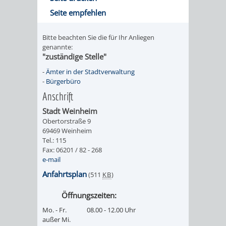
Seite empfehlen
PRESSE-
RECHNUNGS
Bitte beachten Sie die für Ihr Anliegen
UND
REFERAT
genannte:
"zuständige Stelle"
ÖFFENTLICHKEITS
DES
-
Ämter in der Stadtverwaltung
-
Bürgerbüro
ERSTEN
Anschrift
Stadt Weinheim
BÜRGERMEIS
Obertorstraße 9
69469 Weinheim
REFERAT
STABSSTELL
Tel.: 115
Fax: 06201 / 82 - 268
e-mail
DES
RECHT
Anfahrtsplan
(511
KB
)
OBERBÜRGERMEI
STADTBIBLIO
Öffnungszeiten:
Mo. - Fr.
08.00 - 12.00 Uhr
STADTKÄMMEREI
STANDESAM
außer Mi.