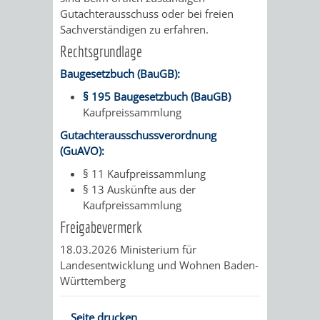
Gutachterausschuss oder bei freien
RENTENABTE
UNTERBRI
Sachverständigen zu erfahren.
Rechtsgrundlage
VON
Baugesetzbuch (BauGB):
OBDACHL
§ 195 Baugesetzbuch (BauGB)
Kaufpreissammlung
UND
Gutachterausschussverordnung
FLÜCHTLI
(GuAVO):
§ 11 Kaufpreissammlung
EIGENBETRIEB
FEUERWEHR
§ 13 Auskünfte aus der
Kaufpreissammlung
STADTENTWÄSSE
PERSONAL-
Freigabevermerk
UND
18.03.2026 Ministerium für
Landesentwicklung und Wohnen Baden-
ORGANISAT
Württemberg
STADTARCHI
Seite drucken