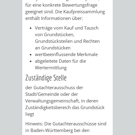
für eine konkrete Bewertungsfrage
/
AMT
AMT
DENKMALSCHUTZBEHÖRDE
STÄDTISCHER
geeignet sind. Die Kaufpreissammlung
BEREICH
enthält Informationen über:
DEZERNATE
FÜR
FÜR
HÄUSER
DENKMALSCHUTZ
Verträge vom Kauf und Tausch
BAURECHT
BILDUNG
von Grundstücken,
/
GENEHMIGUNGSVERFAHREN
TAG
Grundstücksteilen und Rechten
UND
UND
an Grundstücken
LIEGENSCHAFTEN
DES
wertbeeinflussende Merkmale
DENKMALSCHUTZ
SPORT
abgeleitete Daten für die
ABWASSERBESEITIGUNG
OFFENEN
Wertermittlung
AMT
AMT
Zuständige Stelle
DENKMALS
ERSCHLIESSUNGSBEITRAG
der Gutachterausschuss der
FÜR
FÜR
Stadt/Gemeinde oder der
ANTRAGSVERFAHREN
Verwaltungsgemeinschaft, in deren
IMMOBILIENWIRT
KULTUR,
Zuständigkeitsbereich das Grundstück
VERMIETE
liegt
TOURISMUS
STABSSTELLE
HOCHBAU
Hinweis: Die Gutachterausschüsse sind
DOCH
&
BÄDER
(PLANUNG
in Baden-Württemberg bei den