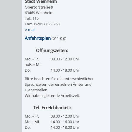
Stadt Weinheim
VERMIETUNG
Obertorstraße 9
/
JÜDISCHE
69469 Weinheim
Tel.: 115
VON
FAMILIENFORSCHUNG
SPUREN
Fax: 06201 / 82 - 268
e-mail
RÄUMEN
IN
Anfahrtsplan
(511
KB
)
WEINHEIM
Öffnungszeiten:
Mo. - Fr.
08.00 - 12.00 Uhr
KRIEGERDENKMAL
außer Mi.
Do.
14.00 - 18.00 Uhr
NOTRUFNUMMERN
PARTEIEN
Bitte beachten Sie die unterschiedlichen
Sprechzeiten der einzelnen Ämter und
Dienststellen.
UND
SOZIALE
Wir haben gleitende Arbeitszeit.
NOTDIENSTE
EINRICHTUNGEN
Tel. Erreichbarkeit:
Mo. - Fr.
08.00 - 12.00 Uhr
SPIELPLÄTZE
SPORTSTÄTTEN
Mo. - Mi.
14.00 - 16.00 Uhr
Do.
14.00 - 18.00 Uhr