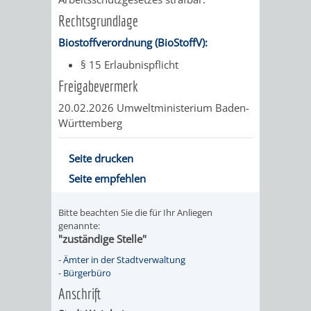
Z
ONLINE-
STADTHALLE
ROLF-
Rechtsgrundlage
KATALOG
ENGELBRECHT-
Biostoffverordnung (BioStoffV):
§ 15 Erlaubnispflicht
HAUS
VERANSTALTUNGEN
AUSBILDUNG
Freigabevermerk
&
BÜRGERSAAL
20.02.2026 Umweltministerium Baden-
Württemberg
PRAKTIKA
IM
Seite drucken
ALTEN
LEIHVERKEHR
SERVICE
Seite empfehlen
RATHAUS
DER
FÜR
Bitte beachten Sie die für Ihr Anliegen
genannte:
BIBLIOTHEK
LEHRER/INNEN
STADTARCHIV
"zuständige Stelle"
-
Ämter in der Stadtverwaltung
&
BENUTZUNG
BESTANDSÜBERSICHT
-
Bürgerbüro
ERZIEHER/INNEN
Anschrift
MELDEKARTEI
VERÖFFENTLICHUNGEN