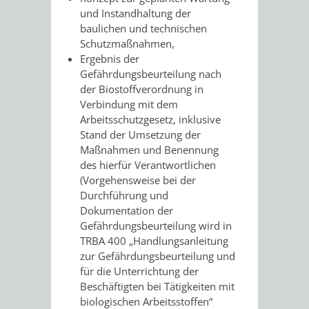
und Instandhaltung der
UMWELT-
VERWALTUNG
baulichen und technischen
Schutzmaßnahmen,
UND
HOHENSACH
Ergebnis der
Gefährdungsbeurteilung nach
KLIMASCHUTZ
VERWALTUNG
der Biostoffverordnung in
Verbindung mit dem
KLIMASCHUTZ
LÜTZELSACH
Arbeitsschutzgesetz, inklusive
Stand der Umsetzung der
UND
Maßnahmen und Benennung
VERWALTUNG
des hierfür Verantwortlichen
ENERGIEMANAGE
(Vorgehensweise bei der
OBERFLOCKE
Durchführung und
Dokumentation der
VERWALTUNGSSTE
VERWALTUNG
Gefährdungsbeurteilung wird in
TRBA 400 „Handlungsanleitung
RIPPENWEIER
RITSCHWEIE
zur Gefährdungsbeurteilung und
für die Unterrichtung der
VERWALTUNGSSTE
Beschäftigten bei Tätigkeiten mit
biologischen Arbeitsstoffen“