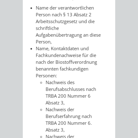
Name der verantwortlichen
PRESSE-
RECHNUNGS
Person nach § 13 Absatz 2
Arbeitsschutzgesetz und die
UND
schriftliche
REFERAT
Aufgabenübertragung an diese
ÖFFENTLICHKEITS
Person,
DES
Name, Kontaktdaten und
Fachkundenachweise für die
ERSTEN
nach der Biostoffverordnung
benannten fachkundigen
BÜRGERMEIS
Personen:
Nachweis des
REFERAT
STABSSTELL
Berufsabschlusses nach
TRBA 200 Nummer 6
DES
RECHT
Absatz 3,
Nachweis der
OBERBÜRGERMEI
STADTBIBLIO
Berufserfahrung nach
TRBA 200 Nummer 6.
STADTKÄMMEREI
STANDESAM
Absatz 3,
Nachweis der