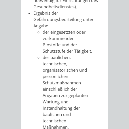
notwendig für Einrichtungen des
Gesundheitsdienstes),
RENTENABTE
UNTERBRI
Ergebnis der
Gefährdungsbeurteilung unter
VON
Angabe
der eingesetzten oder
OBDACHL
vorkommenden
Biostoffe und der
UND
Schutzstufe der Tätigkeit,
der baulichen,
FLÜCHTLI
technischen,
organisatorischen und
EIGENBETRIEB
FEUERWEHR
persönlichen
Schutzmaßnahmen
STADTENTWÄSSE
PERSONAL-
einschließlich der
Angaben zur geplanten
UND
Wartung und
Instandhaltung der
ORGANISAT
baulichen und
technischen
STADTARCHI
Maßnahmen,