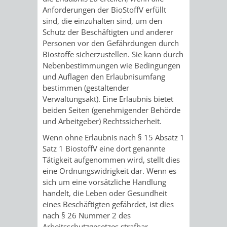
Anforderungen der BioStoffV erfüllt
FRIEDHÖFE
KIRCHEN
RIDE
sind, die einzuhalten sind, um den
Schutz der Beschäftigten und anderer
BESTATTUNGSMÖGLICHKEITEN
HAUPTFRIEDHOF
KULTUREINRICHTUNGEN
PARKEN
RADFAHREN
Personen vor den Gefährdungen durch
Biostoffe sicherzustellen. Sie kann durch
WEINHEIM
THEATER
MUSEUM
APP
VRNNEXTBIKE
Nebenbestimmungen wie Bedingungen
und Auflagen den Erlaubnisumfang
FRIEDHÖFE
FRIEDHOF
VERANSTALTUNGEN
KINDER
EASYPARKEN
bestimmen (gestaltender
VERKEHRSPLANU
Verwaltungsakt). Eine Erlaubnis bietet
HOHENSACHSEN
LÜTZELSACHSEN
IM
beiden Seiten (genehmigender Behörde
STADTPLAN /
und Arbeitgeber) Rechtssicherheit.
GEOPORTAL
FRIEDHOF
FRIEDHOF
MUSEUM
Wenn ohne Erlaubnis nach § 15 Absatz 1
Satz 1
BiostoffV
eine dort genannte
OBERFLOCKENBACH
RIPPENWEIER-
STADTBIBLIOTHEK
KINO
Tätigkeit aufgenommen wird, stellt dies
eine Ordnungswidrigkeit dar. Wenn es
HEILIGKREUZ
sich um eine vorsätzliche Handlung
A
AUSLEIHE
VERANSTALTER
handelt, die Leben oder Gesundheit
FRIEDHOF
eines Beschäftigten gefährdet, ist dies
BIS
MEDIENANGEBOTE
VERANSTALTUNGSRÄUME
nach § 26 Nummer 2 des
SULZBACH
Arbeitsschutzgesetzes strafbar.