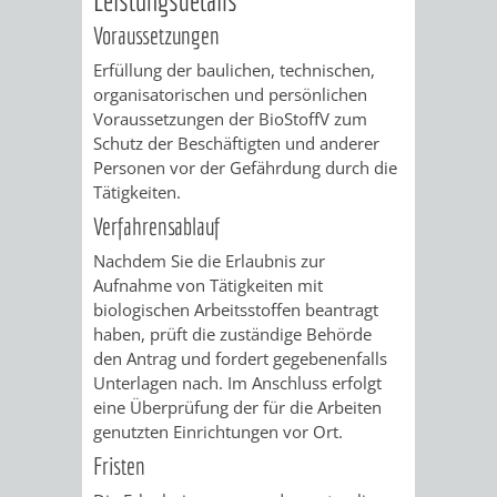
Voraussetzungen
VERKEHRSA
Erfüllung der baulichen, technischen,
UND
organisatorischen und persönlichen
Voraussetzungen der BioStoffV zum
GRÜNFLÄCH
Schutz der Beschäftigten und anderer
Personen vor der Gefährdung durch die
Tätigkeiten.
INFRASTRU
STRASSEN- 
Verfahrensablauf
ND L
Nachdem Sie die Erlaubnis zur
Aufnahme von Tätigkeiten mit
ANDSCHAF
biologischen Arbeitsstoffen beantragt
haben, prüft die zuständige Behörde
FRIEDHÖFE
BAUBETRI
den Antrag und fordert gegebenenfalls
Unterlagen nach. Im Anschluss erfolgt
AMT
BÜRGER-
eine Überprüfung der für die Arbeiten
genutzten Einrichtungen vor Ort.
FÜR
UND
Fristen