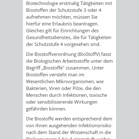
STADTENTWICKLUNG
Biotechnologie erstmalig Tätigkeiten mit
HILFE
TAGESORDNUNG
BERATUNGSERGEBNI
Biostoffen der Schutzstufe 3 oder 4
BERATUNGSERGEBNISSE
aufnehmen möchten, müssen Sie
MENSCHEN
MENSCHEN
/
hierfür eine Erlaubnis beantragen.
Gleiches gilt für Einrichtungen des
MIT
MIT
SITZUNGSUNTERLAGEN
Gesundheitsdienstes, die für Tätigkeiten
der Schutzstufe 4 vorgesehen sind.
BEHINDERUNG
DEMENZ
UMLEGUNGSAUSSCHUSS
BERATENDE
Die Biostoffverordnung (BioStoffV) fasst
die Biologischen Arbeitsstoffe unter dem
MIGRANTEN
BAUHERREN
AUSSCHÜSSE
Begriff „Biostoffe" zusammen. Unter
Biostoffen versteht man im
/
BAUHERRENBERATUNG
GRUNDSTÜCKSWERTERMITTLUNG
BERATUNGSERGEBNISS
Wesentlichen Mikroorganismen, wie
Bakterien, Viren oder Pilze, die den
FLÜCHTLINGE
RATHAUS
DENKMALSCHUTZ
VERKAUF
Menschen durch Infektionen, toxische
oder sensibilisierende Wirkungen
STÄDTISCHER
gefährden können.
AUFGABEN
STEUERVORTEILE
Die Biostoffe werden entsprechend dem
BAUPLÄTZE
DER
SATZUNGEN
von ihnen ausgehenden Infektionsrisiko
BÜRGERMEISTER
ÄMTER
nach dem Stand der Wissenschaft in die
UNTEREN
VERKAUF
IM
Risikogruppen 1 bis 4 eingestuft, wobei