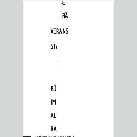
&
BÄDER
VERANSTALTUNGSRÄUME
STADTHALLE
ROLF-
ENGELBRECHT-
HAUS
BÜRGERSAAL
IM
ALTEN
RATHAUS