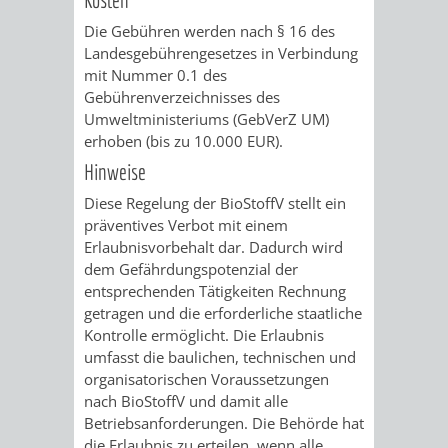
/ JAV
Die Gebühren werden nach § 16 des
Landesgebührengesetzes in Verbindung
SCHWERBEHINDERTENVERTR
ZENSUS
mit Nummer 0.1 des
Gebührenverzeichnisses des
2022
Umweltministeriums (GebVerZ UM)
erhoben (bis zu 10.000 EUR).
STADTWEGWEISER
VERKEHR
Hinweise
Diese Regelung der BioStoffV stellt ein
präventives Verbot mit einem
Erlaubnisvorbehalt dar. Dadurch wird
dem Gefährdungspotenzial der
ÄMTER
EINRICHTUNGEN
VERKEHRSINFORMATIONEN
BAHNVERKEHR
entsprechenden Tätigkeiten Rechnung
getragen und die erforderliche staatliche
&
IN
Kontrolle ermöglicht. Die Erlaubnis
BUSVERKEHR
RUFTAXI
umfasst die baulichen, technischen und
BEHÖRDEN
DER
organisatorischen Voraussetzungen
CARSHARING
PARK
nach BioStoffV und damit alle
STADT
Betriebsanforderungen. Die Behörde hat
&
die Erlaubnis zu erteilen, wenn alle