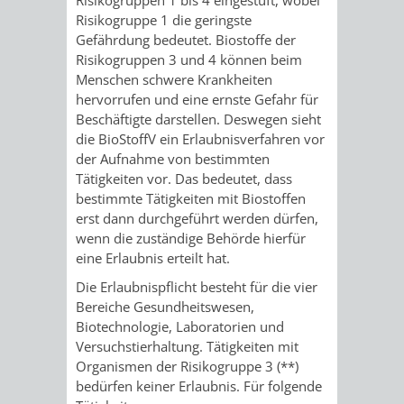
/
Risikogruppe 1 die geringste
AMT
AMT
DENKMALSCHUTZBEHÖRDE
STÄDTISCHER
BEREICH
Gefährdung bedeutet. Biostoffe der
DEZERNATE
Risikogruppen 3 und 4 können beim
FÜR
FÜR
HÄUSER
DENKMALSCHUTZ
Menschen schwere Krankheiten
hervorrufen und eine ernste Gefahr für
BAURECHT
BILDUNG
/
Beschäftigte darstellen. Deswegen sieht
GENEHMIGUNGSVERFAHREN
TAG
die BioStoffV ein Erlaubnisverfahren vor
UND
UND
LIEGENSCHAFTEN
der Aufnahme von bestimmten
DES
Tätigkeiten vor. Das bedeutet, dass
DENKMALSCHUTZ
SPORT
ABWASSERBESEITIGUNG
bestimmte Tätigkeiten mit Biostoffen
OFFENEN
erst dann durchgeführt werden dürfen,
AMT
AMT
wenn die zuständige Behörde hierfür
DENKMALS
ERSCHLIESSUNGSBEITRAG
eine Erlaubnis erteilt hat.
FÜR
FÜR
ANTRAGSVERFAHREN
Die Erlaubnispflicht besteht für die vier
IMMOBILIENWIRT
KULTUR,
Bereiche Gesundheitswesen,
Biotechnologie, Laboratorien und
VERMIETE
TOURISMUS
Versuchstierhaltung. Tätigkeiten mit
STABSSTELLE
HOCHBAU
Organismen der Risikogruppe 3 (**)
DOCH
&
bedürfen keiner Erlaubnis. Für folgende
BÄDER
(PLANUNG