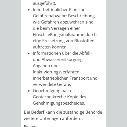
SULZBACH
ausgeführt),
Innerbetrieblicher Plan zur
AMTLICHE
AUSSCHREIBUNGE
Gefahrenabwehr: Beschreibung,
wie Gefahren abzuwehren sind,
BEKANNTMACHUNGEN
die beim Versagen einer
INFORMATIONSPF
Einschließungsmaßnahme durch
eine Freisetzung von Biostoffen
WAHLEN
STÄDTISCHE
auftreten können,
Informationen über die Abfall-
/
FINANZEN
und Abwasserentsorgung:
Angaben über
ABSTIMMUNGEN
/
Inaktivierungsverfahren,
innerbetrieblichen Transport und
HAUSHALT
verwendete Geräte,
Genehmigung nach
KOMMUNALE
RECHNUNGSS
Gentechnikrecht: Kopie des
Genehmigungsbescheides,
STEUERN
Bei Bedarf kann die zuständige Behörde
weitere Unterlagen anfordern.
STADTRECHT
PERSONALRAT
Kosten