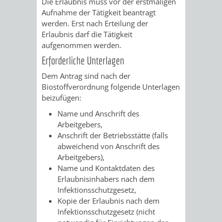
Die Erlaubnis muss vor der erstmaligen
VERMESSUNG,
ORDNUNGSA
Aufnahme der Tätigkeit beantragt
werden. Erst nach Erteilung der
BODENORDNUNG
AUSLÄNDERA
BÜRGERB
Erlaubnis darf die Tätigkeit
aufgenommen werden.
UND
GEWERBE-
ÖFFENTLI
Erforderliche Unterlagen
GEOINFORMATIO
UND
SICHERHEI
Dem Antrag sind nach der
Biostoffverordnung folgende Unterlagen
GESUNDHEIT
ORDNUNG
beizufügen:
Name und Anschrift des
UND
Arbeitgebers,
Anschrift der Betriebsstätte (falls
VERKEHR
abweichend von Anschrift des
Arbeitgebers),
VERKEHRS
BUSSGEL
Name und Kontaktdaten des
Erlaubnisinhabers nach dem
GEMEINDE
AKTUELL
Infektionsschutzgesetz,
Kopie der Erlaubnis nach dem
VERKEHR
Infektionsschutzgesetz (nicht