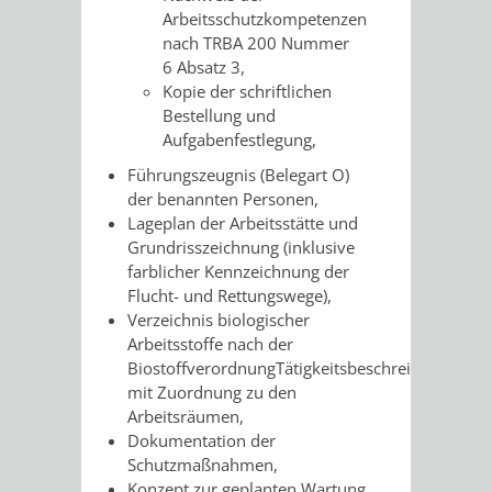
Arbeitsschutzkompetenzen
FINANZEN
STEUERABTEIL
HEIRATEN
nach TRBA 200 Nummer
6 Absatz 3,
UND
IN
GRUNDSTEUER
Kopie der schriftlichen
Bestellung und
HAUSHALT
WEINHEIM
STADTKASSE
Aufgabenfestlegung,
INFORMATIO
WEINHEIME
Führungszeugnis (Belegart O)
BETEILIGUNGSMA
der benannten Personen,
DES
KIRCHEN
Lageplan der Arbeitsstätte und
Grundrisszeichnung (inklusive
STANDESAM
farblicher Kennzeichnung der
FOTOMOTIV
Flucht- und Rettungswege),
Verzeichnis biologischer
-
Arbeitsstoffe nach der
BiostoffverordnungTätigkeitsbeschreibung
WEINHEIM
mit Zuordnung zu den
Arbeitsräumen,
ALS
Dokumentation der
Schutzmaßnahmen,
GASTGEBER
Konzept zur geplanten Wartung