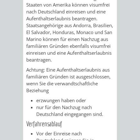
Staaten von Amerika können visumfrei
FINANZEN
STEUERABTEIL
HEIRATEN
nach Deutschland einreisen und eine
Aufenthaltserlaubnis beantragen.
UND
IN
GRUNDSTEUER
Staatsangehörige aus Andorra, Brasilien,
El Salvador, Honduras, Monaco und San
HAUSHALT
WEINHEIM
STADTKASSE
Marino können für einen Nachzug aus
familiären Gründen ebenfalls visumfrei
INFORMATIO
WEINHEIME
einreisen und eine Aufenthaltserlaubnis
BETEILIGUNGSMA
beantragen.
DES
KIRCHEN
Achtung:
Eine Aufenthaltserlaubnis aus
familiären Gründen ist ausgeschlossen,
STANDESAM
FOTOMOTIV
wenn Sie die verwandtschaftliche
Beziehung
-
erzwungen haben oder
WEINHEIM
nur für den Nachzug nach
Deutschland eingegangen sind.
ALS
Verfahrensablauf
Vor der Einreise nach
GASTGEBER