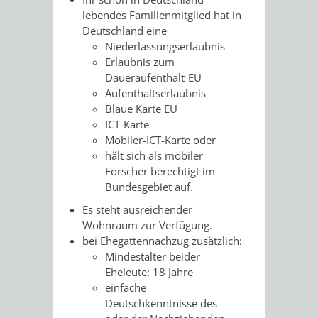
VERMESSUNG,
ORDNUNGSA
lebendes Familienmitglied hat in
Deutschland eine
BODENORDNUNG
AUSLÄNDERA
BÜRGERB
Niederlassungserlaubnis
Erlaubnis zum
UND
GEWERBE-
ÖFFENTLI
Daueraufenthalt-EU
Aufenthaltserlaubnis
GEOINFORMATIO
UND
SICHERHEI
Blaue Karte EU
ICT-Karte
GESUNDHEIT
ORDNUNG
Mobiler-ICT-Karte oder
hält sich als mobiler
UND
Forscher berechtigt im
Bundesgebiet auf.
VERKEHR
Es steht ausreichender
Wohnraum zur Verfügung.
VERKEHRS
BUSSGEL
bei Ehegattennachzug zusätzlich:
Mindestalter beider
GEMEINDE
AKTUELL
Eheleute: 18 Jahre
einfache
VERKEHR
Deutschkenntnisse des