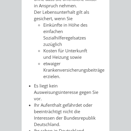
in Anspruch nehmen.
VERKEHRSA
Der Lebensunterhalt gilt als
gesichert, wenn Sie
UND
Einkünfte in Höhe des
einfachen
GRÜNFLÄCH
Sozialhilferegelsatzes
zuzüglich
Kosten für Unterkunft
INFRASTRU
STRASSEN- 
und Heizung sowie
etwaiger
ND L
Krankenversicherungsbeiträge
erzielen.
ANDSCHAF
Es liegt kein
FRIEDHÖFE
BAUBETRI
Ausweisungsinteresse gegen Sie
vor.
Ihr Aufenthalt gefährdet oder
AMT
BÜRGER-
beeinträchtigt nicht die
Interessen der Bundesrepublik
FÜR
UND
Deutschland.
Ihr schon in Deutschland