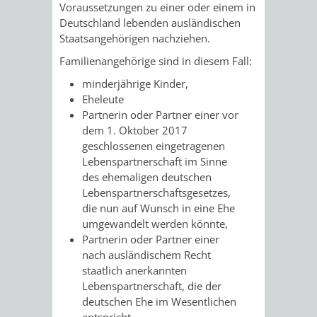
STADTENTWICKLUNG
Voraussetzungen zu einer oder einem in
HILFE
TAGESORDNUNG
BERATUNGSERGEBNI
Deutschland lebenden ausländischen
BERATUNGSERGEBNISSE
Staatsangehörigen nachziehen.
MENSCHEN
MENSCHEN
/
Familienangehörige sind in diesem Fall:
MIT
MIT
SITZUNGSUNTERLAGEN
minderjährige Kinder,
Eheleute
BEHINDERUNG
DEMENZ
UMLEGUNGSAUSSCHUSS
BERATENDE
Partnerin oder Partner einer vor
dem 1. Oktober 2017
MIGRANTEN
BAUHERREN
AUSSCHÜSSE
geschlossenen eingetragenen
Lebenspartnerschaft im Sinne
/
des ehemaligen deutschen
BAUHERRENBERATUNG
GRUNDSTÜCKSWERTERMITTLUNG
BERATUNGSERGEBNISS
Lebenspartnerschaftsgesetzes,
FLÜCHTLINGE
die nun auf Wunsch in eine Ehe
RATHAUS
DENKMALSCHUTZ
VERKAUF
umgewandelt werden könnte,
Partnerin oder Partner einer
STÄDTISCHER
AUFGABEN
STEUERVORTEILE
nach ausländischem Recht
staatlich anerkannten
BAUPLÄTZE
DER
SATZUNGEN
Lebenspartnerschaft, die der
BÜRGERMEISTER
ÄMTER
deutschen Ehe im Wesentlichen
UNTEREN
VERKAUF
IM
entspricht.