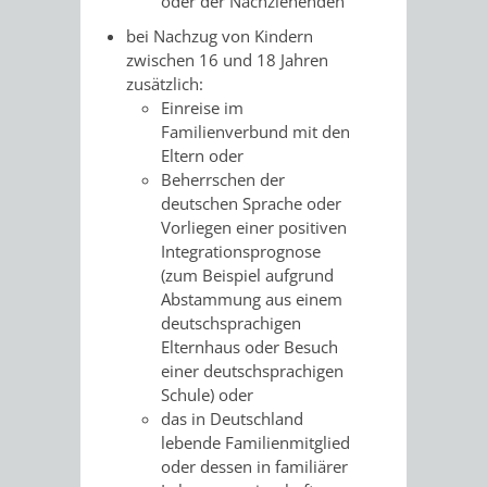
oder der Nachziehenden
RENTENABTE
UNTERBRI
bei Nachzug von Kindern
zwischen 16 und 18 Jahren
VON
zusätzlich:
Einreise im
OBDACHL
Familienverbund mit den
Eltern oder
UND
Beherrschen der
deutschen Sprache oder
FLÜCHTLI
Vorliegen einer positiven
Integrationsprognose
EIGENBETRIEB
FEUERWEHR
(zum Beispiel aufgrund
Abstammung aus einem
STADTENTWÄSSE
deutschsprachigen
PERSONAL-
Elternhaus oder Besuch
einer deutschsprachigen
UND
Schule)
oder
das in Deutschland
ORGANISAT
lebende Familienmitglied
oder dessen in familiärer
STADTARCHI