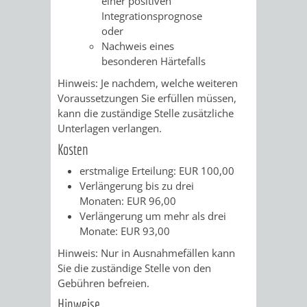
einer positiven
FRIEDHÖFE
KIRCHEN
Integrationsprognose
RIDE
oder
Nachweis eines
BESTATTUNGSMÖGLICHKEITEN
HAUPTFRIEDHOF
KULTUREINRICHTUNGEN
PARKEN
RADFAHREN
besonderen Härtefalls
WEINHEIM
Hinweis: Je nachdem, welche weiteren
THEATER
MUSEUM
APP
VRNNEXTBIKE
Voraussetzungen Sie erfüllen müssen,
kann die zuständige Stelle zusätzliche
FRIEDHÖFE
FRIEDHOF
VERANSTALTUNGEN
KINDER
EASYPARKEN
VERKEHRSPLANU
Unterlagen verlangen.
HOHENSACHSEN
LÜTZELSACHSEN
Kosten
IM
STADTPLAN /
GEOPORTAL
erstmalige Erteilung: EUR 100,00
FRIEDHOF
FRIEDHOF
MUSEUM
Verlängerung bis zu drei
Monaten: EUR 96,00
OBERFLOCKENBACH
RIPPENWEIER-
STADTBIBLIOTHEK
KINO
Verlängerung um mehr als drei
Monate: EUR 93,00
HEILIGKREUZ
A
AUSLEIHE
VERANSTALTER
Hinweis: Nur in Ausnahmefällen kann
Sie die zuständige Stelle von den
FRIEDHOF
BIS
MEDIENANGEBOTE
VERANSTALTUNGSRÄUME
Gebühren befreien.
Hinweise
SULZBACH