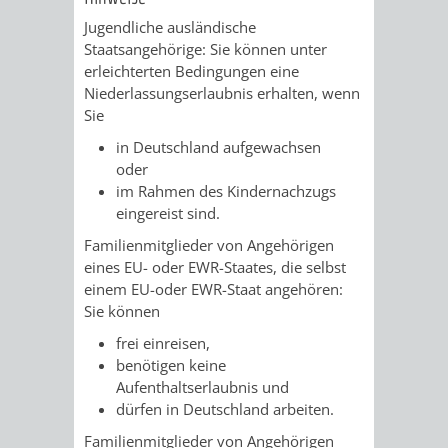
Z
ONLINE-
STADTHALLE
ROLF-
Jugendliche ausländische
Staatsangehörige: Sie können unter
KATALOG
ENGELBRECHT-
erleichterten Bedingungen eine
Niederlassungserlaubnis erhalten, wenn
HAUS
VERANSTALTUNGEN
AUSBILDUNG
Sie
in Deutschland aufgewachsen
&
BÜRGERSAAL
oder
im Rahmen des Kindernachzugs
PRAKTIKA
IM
eingereist sind.
ALTEN
LEIHVERKEHR
SERVICE
Familienmitglieder von Angehörigen
eines EU- oder EWR-Staates, die selbst
RATHAUS
DER
FÜR
einem EU-oder EWR-Staat angehören:
Sie können
BIBLIOTHEK
LEHRER/INNEN
STADTARCHIV
frei einreisen,
benötigen keine
&
BENUTZUNG
BESTANDSÜBERSICHT
Aufenthaltserlaubnis und
dürfen in Deutschland arbeiten.
ERZIEHER/INNEN
MELDEKARTEI
VERÖFFENTLICHUNGEN
Familienmitglieder von Angehörigen