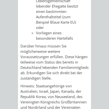
Lebensgemeinschaft
lebender Ehegatte besitzt
PRESSE-
RECHNUNGS
einen bestimmten
Aufenthaltstitel (zum
UND
Beispiel Blaue Karte EU)
REFERAT
oder
ÖFFENTLICHKEITS
Vorliegen eines
DES
besonderen Härtefalls
ERSTEN
Darüber hinaus müssen Sie
möglicherweise weitere
BÜRGERMEIS
Voraussetzungen erfüllen.
Diese hängen
teilweise vom Status des bereits in
REFERAT
STABSSTELL
Deutschland lebenden Familienmitglieds
ab.
Erkundigen Sie sich direkt bei der
DES
RECHT
zuständigen Stelle.
Hinweis: Staatsangehörige von
OBERBÜRGERMEI
STADTBIBLIO
Australien, Israel, Japan, Kanada, der
Republik Korea, von Neuseeland, des
STADTKÄMMEREI
STANDESAM
Vereinigten Königreichs Großbritannien
und Nordirland und der Vereinigten