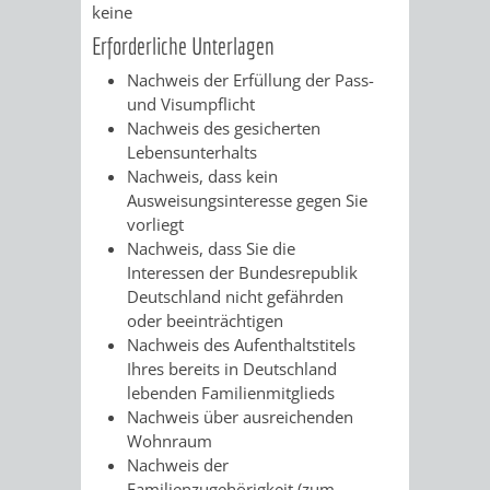
SULZBACH
keine
Erforderliche Unterlagen
AMTLICHE
AUSSCHREIBUNGE
Nachweis der Erfüllung der Pass-
und Visumpflicht
BEKANNTMACHUNGEN
INFORMATIONSPF
Nachweis des gesicherten
Lebensunterhalts
WAHLEN
STÄDTISCHE
Nachweis, dass kein
Ausweisungsinteresse gegen Sie
/
FINANZEN
vorliegt
Nachweis, dass Sie die
ABSTIMMUNGEN
/
Interessen der Bundesrepublik
Deutschland nicht gefährden
HAUSHALT
oder beeinträchtigen
Nachweis des Aufenthaltstitels
KOMMUNALE
RECHNUNGSS
Ihres bereits in Deutschland
lebenden Familienmitglieds
STEUERN
Nachweis über ausreichenden
Wohnraum
Nachweis der
STADTRECHT
PERSONALRAT
Familienzugehörigkeit (zum