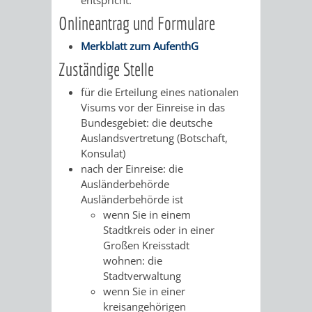
/
AMT
AMT
Onlineantrag und Formulare
DENKMALSCHUTZBEHÖRDE
STÄDTISCHER
BEREICH
DEZERNATE
Merkblatt zum AufenthG
FÜR
FÜR
HÄUSER
DENKMALSCHUTZ
Zuständige Stelle
BAURECHT
BILDUNG
/
für die Erteilung eines nationalen
GENEHMIGUNGSVERFAHREN
TAG
Visums vor der Einreise in das
UND
UND
LIEGENSCHAFTEN
Bundesgebiet: die deutsche
DES
Auslandsvertretung (Botschaft,
DENKMALSCHUTZ
SPORT
ABWASSERBESEITIGUNG
Konsulat)
OFFENEN
nach der Einreise: die
AMT
AMT
Ausländerbehörde
DENKMALS
ERSCHLIESSUNGSBEITRAG
Ausländerbehörde ist
FÜR
FÜR
wenn Sie in einem
ANTRAGSVERFAHREN
Stadtkreis oder in einer
IMMOBILIENWIRT
KULTUR,
Großen Kreisstadt
VERMIETE
wohnen: die
TOURISMUS
STABSSTELLE
HOCHBAU
Stadtverwaltung
DOCH
wenn Sie in einer
&
BÄDER
(PLANUNG
kreisangehörigen