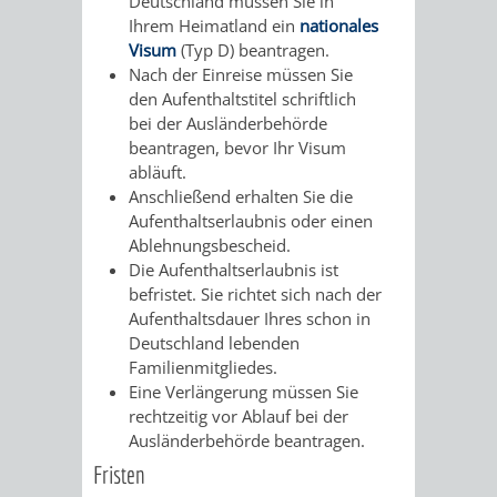
Deutschland müssen Sie in
Ihrem Heimatland ein
nationales
UMWELT-
VERWALTUNG
Visum
(Typ D) beantragen.
Nach der Einreise müssen Sie
UND
HOHENSACH
den Aufenthaltstitel schriftlich
bei der Ausländerbehörde
KLIMASCHUTZ
VERWALTUNG
beantragen, bevor Ihr Visum
abläuft.
KLIMASCHUTZ
LÜTZELSACH
Anschließend erhalten Sie die
Aufenthaltserlaubnis oder einen
UND
VERWALTUNG
Ablehnungsbescheid.
Die Aufenthaltserlaubnis ist
ENERGIEMANAGE
OBERFLOCKE
befristet. Sie richtet sich nach der
Aufenthaltsdauer Ihres schon in
Deutschland lebenden
VERWALTUNGSSTE
VERWALTUNG
Familienmitgliedes.
Eine
Verlängerung müssen Sie
RIPPENWEIER
RITSCHWEIE
rechtzeitig vor Ablauf bei der
Ausländerbehörde beantragen.
VERWALTUNGSSTE
Fristen