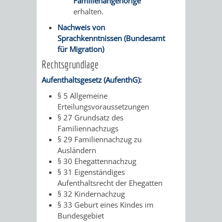
Familienangehörige
&
erhalten.
BÄDER
Nachweis von
Sprachkenntnissen (Bundesamt
für Migration)
VERANSTALTUNGSRÄUME
Rechtsgrundlage
STADTHALLE
ROLF-
Aufenthaltsgesetz (AufenthG):
§ 5 Allgemeine
ENGELBRECHT-
Erteilungsvoraussetzungen
§ 27 Grundsatz des
HAUS
Familiennachzugs
§ 29 Familiennachzug zu
BÜRGERSAAL
Ausländern
§ 30 Ehegattennachzug
IM
§ 31 Eigenständiges
Aufenthaltsrecht der Ehegatten
ALTEN
§ 32 Kindernachzug
§ 33 Geburt eines Kindes im
RATHAUS
Bundesgebiet