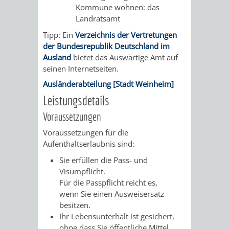
AN
Kommune wohnen: das
WIRTSCHAFT
UND
Landratsamt
DEINE
Tipp: Ein
Verzeichnis der Vertretungen
BAU)
KULTURBÜR
MUSEUM
der Bundesrepublik Deutschland im
STADT
Ausland
bietet das Auswärtige Amt auf
GEBÄUDEBETRIEB
LIEGENSCHAFT
STADTTOURI
WIRTSCHA
seinen Internetseiten.
WIEDERVERMIETUNGSPRÄMIE
Ausländerabteilung [Stadt Weinheim]
UND
IMMOBILIENMAN
Leistungsdetails
STADTMAR
Voraussetzungen
Voraussetzungen für die
AMT
AMT
Aufenthaltserlaubnis sind:
FÜR
FÜR
Sie erfüllen die Pass- und
Visumpflicht.
SOZIALE
STADTENTWI
Für die Passpflicht reicht es,
wenn Sie einen Ausweisersatz
ANGELEGENHEITE
AMT
besitzen.
Ihr Lebensunterhalt ist gesichert,
INTEGRATIONSBE
FÜR
ohne dass Sie öffentliche Mittel