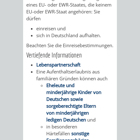
eines EU- oder EWR-Staates, die keinem
VERMIETUNG
/
JÜDISCHE
EU-oder EWR-Staat angehören: Sie
dürfen
VON
FAMILIENFORSCHUNG
SPUREN
einreisen und
RÄUMEN
sich in Deutschland aufhalten.
IN
Beachten Sie die Einreisebestimmungen.
WEINHEIM
Vertiefende Informationen
Lebenspartnerschaft
KRIEGERDENKMAL
Eine Aufenthaltserlaubnis aus
familiären Gründen können auch
NOTRUFNUMMERN
PARTEIEN
Eheleute und
minderjährige Kinder von
UND
SOZIALE
Deutschen sowie
sorgeberechtigte Eltern
NOTDIENSTE
EINRICHTUNGEN
von minderjährigen
ledigen Deutschen
und
in besonderen
SPIELPLÄTZE
SPORTSTÄTTEN
Härtefällen
sonstige