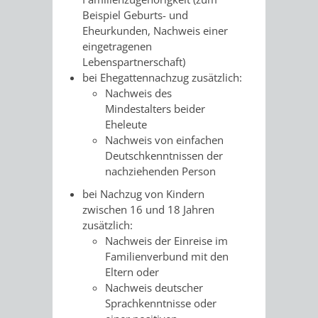
Beispiel Geburts- und
/ JAV
Eheurkunden, Nachweis einer
eingetragenen
SCHWERBEHINDERTENVERTR
ZENSUS
Lebenspartnerschaft)
bei Ehegattennachzug zusätzlich:
2022
Nachweis des
Mindestalters beider
STADTWEGWEISER
VERKEHR
Eheleute
Nachweis von einfachen
Deutschkenntnissen der
nachziehenden Person
bei Nachzug von Kindern
ÄMTER
EINRICHTUNGEN
VERKEHRSINFORMATIONEN
BAHNVERKEHR
zwischen 16 und 18 Jahren
zusätzlich:
&
IN
BUSVERKEHR
RUFTAXI
Nachweis der Einreise im
Familienverbund mit den
BEHÖRDEN
DER
Eltern oder
CARSHARING
PARK
Nachweis deutscher
STADT
Sprachkenntnisse oder
&