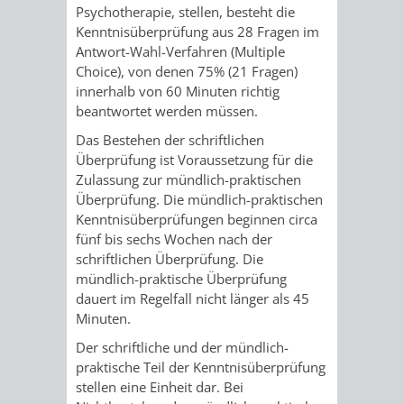
Psychotherapie, stellen, besteht die
FINANZEN
STEUERABTEIL
HEIRATEN
Kenntnisüberprüfung aus 28 Fragen im
Antwort-Wahl-Verfahren (Multiple
UND
IN
GRUNDSTEUER
Choice), von denen 75% (21 Fragen)
innerhalb von 60 Minuten richtig
HAUSHALT
WEINHEIM
STADTKASSE
beantwortet werden müssen.
Das Bestehen der schriftlichen
INFORMATIO
WEINHEIME
BETEILIGUNGSMA
Überprüfung ist Voraussetzung für die
Zulassung zur mündlich-praktischen
DES
KIRCHEN
Überprüfung. Die mündlich-praktischen
Kenntnisüberprüfungen beginnen circa
STANDESAM
FOTOMOTIV
fünf bis sechs Wochen nach der
schriftlichen Überprüfung. Die
-
mündlich-praktische Überprüfung
dauert im Regelfall nicht länger als 45
WEINHEIM
Minuten.
ALS
Der schriftliche und der mündlich-
praktische Teil der Kenntnisüberprüfung
GASTGEBER
stellen eine Einheit dar. Bei