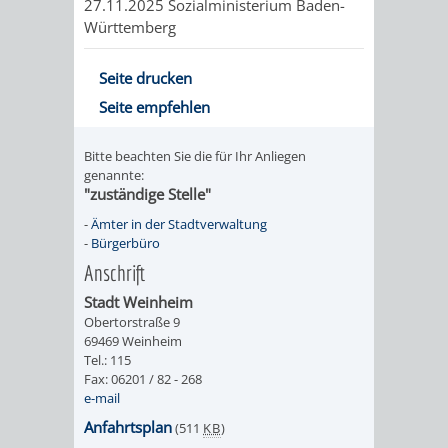
27.11.2025 Sozialministerium Baden-
FRIEDHÖFE
KIRCHEN
Württemberg
RIDE
BESTATTUNGSMÖGLICHKEITEN
HAUPTFRIEDHOF
KULTUREINRICHTUNGEN
PARKEN
RADFAHREN
Seite drucken
Seite empfehlen
WEINHEIM
THEATER
MUSEUM
APP
VRNNEXTBIKE
Bitte beachten Sie die für Ihr Anliegen
FRIEDHÖFE
FRIEDHOF
VERANSTALTUNGEN
KINDER
EASYPARKEN
genannte:
VERKEHRSPLANU
"zuständige Stelle"
HOHENSACHSEN
LÜTZELSACHSEN
IM
STADTPLAN /
-
Ämter in der Stadtverwaltung
GEOPORTAL
-
Bürgerbüro
FRIEDHOF
FRIEDHOF
MUSEUM
Anschrift
Stadt Weinheim
OBERFLOCKENBACH
RIPPENWEIER-
STADTBIBLIOTHEK
KINO
Obertorstraße 9
69469 Weinheim
HEILIGKREUZ
A
AUSLEIHE
VERANSTALTER
Tel.: 115
Fax: 06201 / 82 - 268
FRIEDHOF
e-mail
BIS
MEDIENANGEBOTE
VERANSTALTUNGSRÄUME
Anfahrtsplan
(511
KB
)
SULZBACH