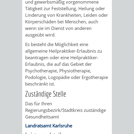
STADTENTWICKLUNG
und gewerbsmäßig vorgenommene
HILFE
TAGESORDNUNG
BERATUNGSERGEBNI
Tätigkeit zur Feststellung, Heilung oder
Linderung von Krankheiten, Leiden oder
BERATUNGSERGEBNISSE
MENSCHEN
MENSCHEN
/
Körperschäden bei Menschen, auch
wenn sie im Dienst von anderen
MIT
MIT
SITZUNGSUNTERLAGEN
ausgeübt wird.
Es besteht die Möglichkeit eine
BEHINDERUNG
DEMENZ
UMLEGUNGSAUSSCHUSS
BERATENDE
allgemeine Heilpraktiker-Erlaubnis zu
beantragen oder eine Heilpraktiker-
MIGRANTEN
BAUHERREN
AUSSCHÜSSE
Erlaubnis, die auf das Gebiet der
Psychotherapie, Physiotherapie,
/
BAUHERRENBERATUNG
GRUNDSTÜCKSWERTERMITTLUNG
BERATUNGSERGEBNISS
Podologie,
Logopädie oder Ergotherapie
beschränkt ist.
FLÜCHTLINGE
RATHAUS
DENKMALSCHUTZ
VERKAUF
Zuständige Stelle
STÄDTISCHER
Das für Ihren
AUFGABEN
STEUERVORTEILE
Regierungsbezirk/Stadtkreis zuständige
BAUPLÄTZE
Gesundheitsamt
DER
SATZUNGEN
Landratsamt Karlsruhe
BÜRGERMEISTER
ÄMTER
UNTEREN
VERKAUF
IM