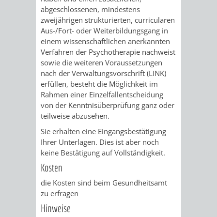
abgeschlossenen, mindestens
RENTENABTE
UNTERBRI
zweijährigen strukturierten, curricularen
Aus-/Fort- oder Weiterbildungsgang in
VON
einem wissenschaftlichen anerkannten
Verfahren der Psychotherapie nachweist
OBDACHL
sowie die weiteren Voraussetzungen
nach der Verwaltungsvorschrift (LINK)
UND
erfüllen, besteht die Möglichkeit im
Rahmen einer Einzelfallentscheidung
FLÜCHTLI
von der Kenntnisüberprüfung ganz oder
teilweise abzusehen.
EIGENBETRIEB
FEUERWEHR
Sie erhalten eine Eingangsbestätigung
Ihrer Unterlagen. Dies ist aber noch
STADTENTWÄSSE
PERSONAL-
keine Bestätigung auf Vollständigkeit.
Kosten
UND
die Kosten sind beim Gesundheitsamt
ORGANISAT
zu erfragen
Hinweise
STADTARCHI