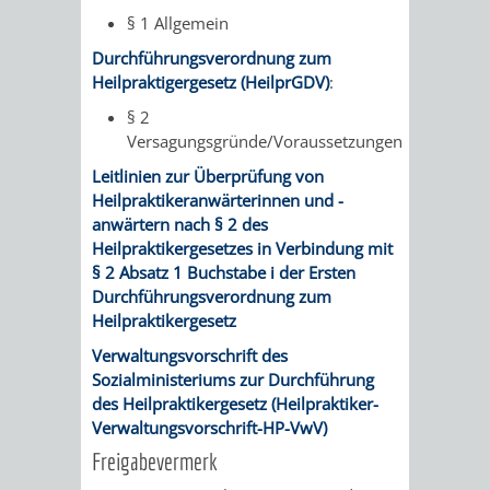
§ 1 Allgemein
/ JAV
Durchführungsverordnung zum
SCHWERBEHINDERTENVERTR
ZENSUS
Heilpraktigergesetz (HeilprGDV)
:
§ 2
2022
Versagungsgründe/Voraussetzungen
Leitlinien zur Überprüfung von
STADTWEGWEISER
VERKEHR
Heilpraktikeranwärterinnen und -
anwärtern nach § 2 des
Heilpraktikergesetzes in Verbindung mit
§ 2 Absatz 1 Buchstabe i der Ersten
Durchführungsverordnung zum
ÄMTER
EINRICHTUNGEN
VERKEHRSINFORMATIONEN
BAHNVERKEHR
Heilpraktikergesetz
Verwaltungsvorschrift des
&
IN
BUSVERKEHR
RUFTAXI
Sozialministeriums zur Durchführung
des Heilpraktikergesetz (Heilpraktiker-
BEHÖRDEN
DER
CARSHARING
PARK
Verwaltungsvorschrift-HP-VwV)
Freigabevermerk
STADT
&