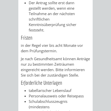
AN
Der Antrag sollte erst dann
WIRTSCHAFT
UND
gestellt werden, wenn eine
DEINE
Teilnahme an der nächsten
BAU)
KULTURBÜR
MUSEUM
schriftlichen
STADT
Kenntnisüberprüfung sicher
feststeht.
GEBÄUDEBETRIEB
LIEGENSCHAFT
STADTTOURI
WIRTSCHA
WIEDERVERMIETUNGSPRÄMIE
Fristen
UND
IMMOBILIENMAN
in der Regel vier bis acht Monate vor
dem Prüfungstermin.
STADTMAR
Je nach Gesundheitsamt können Anträge
nur zu bestimmten Zeiträumen
AMT
AMT
eingereicht werden. Bitte informieren
Sie sich bei der zuständigen Stelle.
FÜR
FÜR
Erforderliche Unterlagen
SOZIALE
STADTENTWI
tabellarischer Lebenslauf
Personalausweis oder Reisepass
ANGELEGENHEITE
AMT
Schulabschlusszeugnis
(mindestens
INTEGRATIONSBE
FÜR