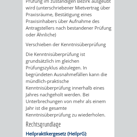
SULZBACH
Prüfung im zuständigen Bezirk ausgeübt
wird (unterschriebener Mietvertrag über
Praxisräume, Bestätigung eines
AMTLICHE
AUSSCHREIBUNGE
Praxisinhabers über Aufnahme des
Antragstellers nach bestandener Prüfung
BEKANNTMACHUNGEN
INFORMATIONSPF
oder Ähnliche)
Verschieben der Kenntnisüberprüfung
WAHLEN
STÄDTISCHE
Die Kenntnisüberprüfung ist
/
FINANZEN
grundsätzlich im gleichen
Prüfungszyklus abzulegen. In
ABSTIMMUNGEN
/
begründeten Ausnahmefällen kann die
mündlich-praktische
HAUSHALT
Kenntnisüberprüfung innerhalb eines
Jahres nachgeholt werden. Bei
Unterbrechungen von mehr als einem
KOMMUNALE
RECHNUNGSS
Jahr ist die gesamte
Kenntnisüberprüfung zu wiederholen.
STEUERN
Rechtsgrundlage
STADTRECHT
PERSONALRAT
Heilpraktikergesetz (HeilprG)
: