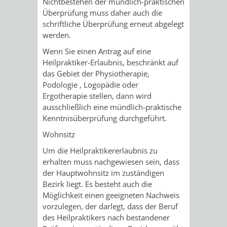
Nichtbestehen der mündlich-praktischen
Überprüfung muss daher auch die
UMWELT-
VERWALTUNG
schriftliche Überprüfung erneut abgelegt
werden.
UND
HOHENSACH
Wenn Sie einen Antrag auf eine
KLIMASCHUTZ
Heilpraktiker-Erlaubnis, beschränkt auf
VERWALTUNG
das Gebiet der Physiotherapie,
Podologie , Logopädie oder
KLIMASCHUTZ
LÜTZELSACH
Ergotherapie
stellen, dann wird
ausschließlich eine mündlich-praktische
UND
VERWALTUNG
Kenntnisüberprüfung durchgeführt.
ENERGIEMANAGE
OBERFLOCKE
Wohnsitz
Um die Heilpraktikererlaubnis zu
VERWALTUNGSSTE
VERWALTUNG
erhalten muss nachgewiesen sein, dass
der Hauptwohnsitz im zuständigen
RIPPENWEIER
RITSCHWEIE
Bezirk liegt. Es besteht auch die
Möglichkeit einen geeigneten Nachweis
VERWALTUNGSSTE
vorzulegen, der darlegt, dass der Beruf
des Heilpraktikers nach bestandener