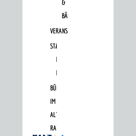
&
BÄDER
VERANSTALTUNGSRÄUME
STADTHALLE
ROLF-
ENGELBRECHT-
HAUS
BÜRGERSAAL
IM
ALTEN
RATHAUS