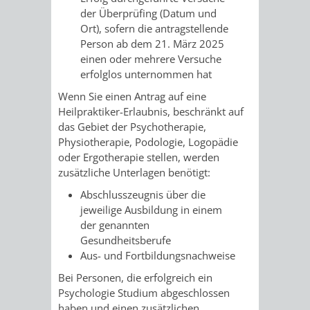
VERMESSUNG,
ORDNUNGSA
der Überprüfing (Datum und
Ort), sofern die antragstellende
BODENORDNUNG
AUSLÄNDERA
BÜRGERB
Person ab dem 21. März 2025
einen oder mehrere Versuche
UND
GEWERBE-
ÖFFENTLI
erfolglos unternommen hat
GEOINFORMATIO
Wenn Sie einen Antrag auf eine
UND
SICHERHEI
Heilpraktiker-Erlaubnis, beschränkt auf
das Gebiet der Psychotherapie,
GESUNDHEIT
ORDNUNG
Physiotherapie, Podologie, Logopädie
oder Ergotherapie stellen, werden
UND
zusätzliche Unterlagen benötigt:
VERKEHR
Abschlusszeugnis über die
jeweilige Ausbildung in einem
der genannten
VERKEHRS
BUSSGEL
Gesundheitsberufe
Aus- und Fortbildungsnachweise
GEMEINDE
AKTUELL
Bei Personen, die erfolgreich ein
Psychologie Studium abgeschlossen
VERKEHR
haben und einen zusätzlichen,