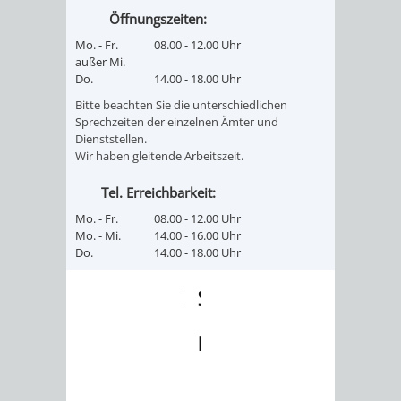
Z
ONLINE-
STADTHALLE
ROLF-
Öffnungszeiten:
Mo. - Fr.
08.00 - 12.00 Uhr
KATALOG
ENGELBRECHT-
außer Mi.
Do.
14.00 - 18.00 Uhr
HAUS
VERANSTALTUNGEN
AUSBILDUNG
Bitte beachten Sie die unterschiedlichen
Sprechzeiten der einzelnen Ämter und
&
BÜRGERSAAL
Dienststellen.
Wir haben gleitende Arbeitszeit.
PRAKTIKA
IM
Tel. Erreichbarkeit:
ALTEN
LEIHVERKEHR
SERVICE
Mo. - Fr.
08.00 - 12.00 Uhr
Mo. - Mi.
14.00 - 16.00 Uhr
RATHAUS
Do.
14.00 - 18.00 Uhr
DER
FÜR
BIBLIOTHEK
LEHRER/INNEN
STADTARCHIV
&
BENUTZUNG
BESTANDSÜBERSICHT
ERZIEHER/INNEN
MELDEKARTEI
VERÖFFENTLICHUNGEN