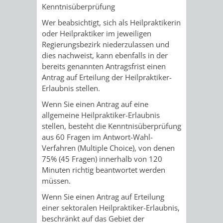
Kenntnisüberprüfung
PRESSE-
RECHNUNGS
Wer beabsichtigt, sich als Heilpraktikerin
oder Heilpraktiker im jeweiligen
UND
Regierungsbezirk niederzulassen und
REFERAT
dies nachweist, kann ebenfalls in der
ÖFFENTLICHKEITS
bereits genannten Antragsfrist einen
DES
Antrag auf Erteilung der Heilpraktiker-
Erlaubnis stellen.
ERSTEN
Wenn Sie einen Antrag auf eine
BÜRGERMEIS
allgemeine Heilpraktiker-Erlaubnis
stellen, besteht die Kenntnisüberprüfung
REFERAT
STABSSTELL
aus 60 Fragen im Antwort-Wahl-
Verfahren (Multiple Choice), von denen
DES
RECHT
75% (45 Fragen) innerhalb von 120
Minuten richtig beantwortet werden
OBERBÜRGERMEI
müssen.
STADTBIBLIO
Wenn Sie einen Antrag auf Erteilung
einer sektoralen Heilpraktiker-Erlaubnis,
STADTKÄMMEREI
STANDESAM
beschränkt auf das Gebiet der