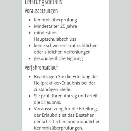
Leistungsdetails
/
AMT
AMT
Voraussetzungen
DENKMALSCHUTZBEHÖRDE
STÄDTISCHER
BEREICH
DEZERNATE
Kenntnisüberprüfung
FÜR
FÜR
HÄUSER
DENKMALSCHUTZ
Mindestalter 25 Jahre
mindestens
BAURECHT
BILDUNG
/
Hauptschulabschluss
GENEHMIGUNGSVERFAHREN
TAG
keine schweren strafrechtlichen
UND
UND
LIEGENSCHAFTEN
oder sittlichen Verfehlungen
DES
gesundheitliche Eignung
DENKMALSCHUTZ
SPORT
ABWASSERBESEITIGUNG
OFFENEN
Verfahrensablauf
AMT
AMT
Beantragen Sie die Erteilung der
DENKMALS
ERSCHLIESSUNGSBEITRAG
Heilpraktiker-Erlaubnis bei der
FÜR
FÜR
zuständigen Stelle.
ANTRAGSVERFAHREN
Sie prüft Ihren Antrag und erteilt
IMMOBILIENWIRT
KULTUR,
die Erlaubnis.
VERMIETE
Voraussetzung für die Erteilung
TOURISMUS
STABSSTELLE
HOCHBAU
der Erlaubnis ist das Bestehen
DOCH
der schriftlichen und mündlichen
&
BÄDER
(PLANUNG
Kenntnisüberprüfungen.