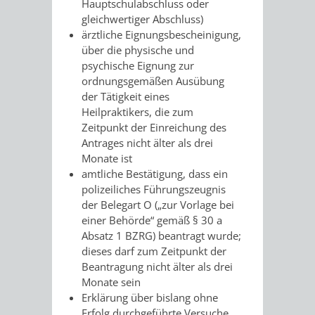
Hauptschulabschluss oder
gleichwertiger Abschluss)
VERKEHRSA
ärztliche Eignungsbescheinigung,
über die physische und
UND
psychische Eignung zur
ordnungsgemäßen Ausübung
GRÜNFLÄCH
der Tätigkeit eines
Heilpraktikers, die zum
INFRASTRU
STRASSEN- 
Zeitpunkt der Einreichung des
Antrages nicht älter als drei
ND L
Monate ist
amtliche Bestätigung, dass ein
ANDSCHAF
polizeiliches Führungszeugnis
der Belegart O („zur Vorlage bei
einer Behörde“ gemäß § 30 a
FRIEDHÖFE
BAUBETRI
Absatz 1 BZRG) beantragt wurde;
dieses darf zum Zeitpunkt der
AMT
BÜRGER-
Beantragung nicht älter als drei
Monate sein
FÜR
UND
Erklärung über bislang ohne
Erfolg durchgeführte Versuche