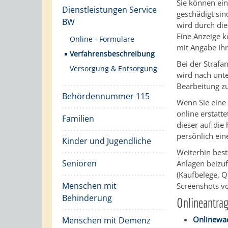
Sie können eine
Dienstleistungen Service
geschädigt sin
BW
wird durch die
Eine Anzeige k
Online - Formulare
mit Angabe Ihr
Verfahrensbeschreibung
Bei der Strafan
Versorgung & Entsorgung
wird nach unte
Bearbeitung zu
Behördennummer 115
Wenn Sie eine 
online erstatt
Familien
dieser auf die
persönlich ei
Kinder und Jugendliche
Weiterhin best
Senioren
Anlagen beizu
(Kaufbelege, 
Menschen mit
Screenshots vo
Behinderung
Onlineantra
Onlinewac
Menschen mit Demenz