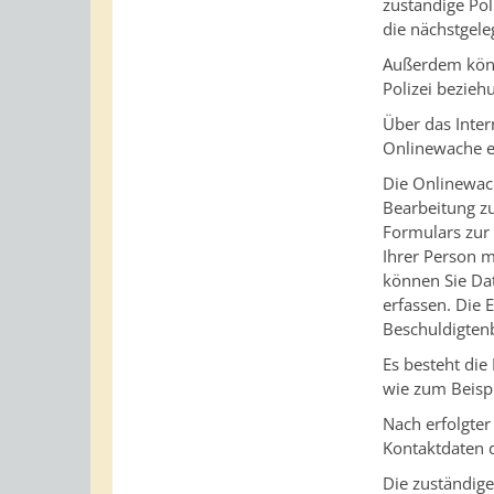
zuständige Pol
die nächstgele
Außerdem könne
Polizei bezie
Über das Inter
Onlinewache er
Die Onlinewach
Bearbeitung z
Formulars zur
Ihrer Person 
können Sie Dat
erfassen. Die 
Beschuldigtenb
Es besteht die
wie zum Beisp
Nach erfolgte
Kontaktdaten d
Die zuständige