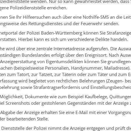
izeidienststelle wenden. Nur so kann gewährleistet werden, dass 
gene Polizeidienststelle erreichen.
n Sie Ihr Hilfeersuchen auch über eine Nothilfe-SMS an die Leit
hungsweise des Rettungsdienstes und der Feuerwehr senden.
netportal der Polizei Baden-Württemberg können Sie Strafanzeige
statten. Hierbei kann es sich um verschiedene Delikte handeln.
e wird über eine zentrale Internetadresse aufgerufen. Die Auswah
uständigen Bundeslandes erfolgt über den Ereignisort. Nach Ausw
 Anzeigeerstattung von Eigentumsdelikten können Sie grundlege
machen (beispielsweise Personalien, Handynummer, Mailadresse).
en zum Tatort, zur Tatzeit, zur Täterin oder zum Täter und zum Er
Erfassung wird begleitet von rechtlichen Belehrungen (Zeugen- b
elehrung sowie Strafantragserfordernis und Einstellungsbescheid
 Möglichkeit, Dokumente wie zum Beispiel Kaufbelege, Quittunge
iel Screenshots oder gestohlenen Gegenständen mit der Anzeige 
r Abgabe der Anzeige erhalten Sie eine E-Mail mit einer Vorgang
er bearbeitenden Stelle.
 Dienststelle der Polizei nimmt die Anzeige entgegen und prüft die