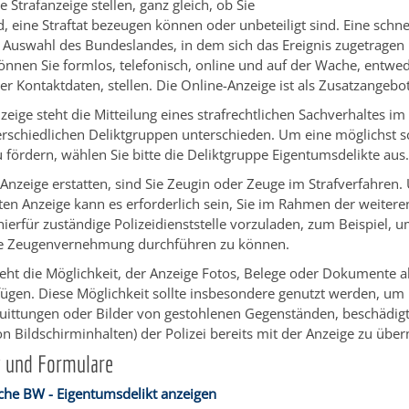
 Strafanzeige stellen, ganz gleich, ob Sie
d, eine Straftat bezeugen können oder unbeteiligt sind. Eine schn
 Auswahl des Bundeslandes, in dem sich das Ereignis zugetragen h
önnen Sie formlos, telefonisch, online und auf der Wache, entw
er Kontaktdaten, stellen. Die Online-Anzeige ist als Zusatzangebo
zeige steht die Mitteilung eines strafrechtlichen Sachverhaltes im
rschiedlichen Deliktgruppen unterschieden. Um eine möglichst s
 fördern, wählen Sie bitte die Deliktgruppe Eigentumsdelikte aus
Anzeige erstatten, sind Sie Zeugin oder Zeuge im Strafverfahren.
eten Anzeige kann es erforderlich sein, Sie im Rahmen der weiter
 hierfür zuständige Polizeidienststelle vorzuladen, zum Beispiel, 
ne Zeugenvernehmung durchführen zu können.
eht die Möglichkeit, der Anzeige Fotos, Belege oder Dokumente al
fügen. Diese Möglichkeit sollte insbesondere genutzt werden, u
Quittungen oder Bilder von gestohlenen Gegenständen, beschädig
n Bildschirminhalten) der Polizei bereits mit der Anzeige zu über
g und Formulare
he BW - Eigentumsdelikt anzeigen