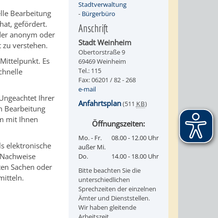
Stadtverwaltung
elle Bearbeitung
-
Bürgerbüro
at, gefördert.
Anschrift
eder anonym oder
Stadt Weinheim
t zu verstehen.
Obertorstraße 9
 Mittelpunkt. Es
69469 Weinheim
Tel.: 115
chnelle
Fax: 06201 / 82 - 268
.
e-mail
 Ungeachtet Ihrer
Anfahrtsplan
(511
KB
)
en Bearbeitung
um mit Ihnen
Öffnungszeiten:
Mo. - Fr.
08.00 - 12.00 Uhr
s elektronische
außer Mi.
m Nachweise
Do.
14.00 - 18.00 Uhr
ten Sachen oder
Bitte beachten Sie die
mitteln.
unterschiedlichen
Sprechzeiten der einzelnen
Ämter und Dienststellen.
Wir haben gleitende
Arbeitszeit.