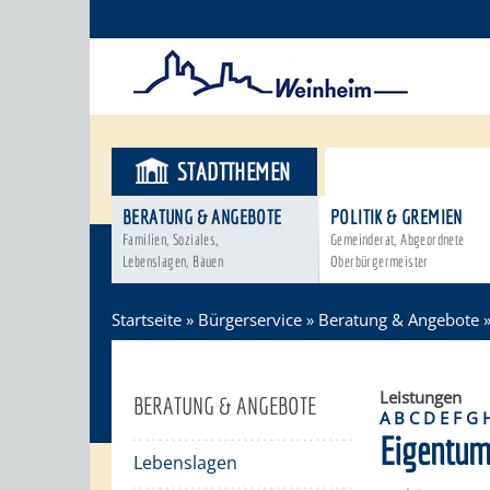
STADTTHEMEN
BÜRGERSER
BERATUNG & ANGEBOTE
POLITIK & GREMIEN
Familien, Soziales,
Gemeinderat, Abgeordnete
Lebenslagen, Bauen
Oberbürgermeister
Startseite
»
Bürgerservice
»
Beratung & Angebote
Leistungen
BERATUNG & ANGEBOTE
A
B
C
D
E
F
G
Eigentum
Lebenslagen