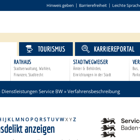
Hinweis geben
Barrierefreiheit
Leichte Sprach
VICE
TOURISMUS
KARRIEREPORTAL
RATHAUS
STADTWEGWEISER
VER
Stadtverwaltung, Wahlen,
Ämter & Behörden,
Bus, 
Finanzen, Stadtrecht
Einrichtungen in der Stadt
Park
»
Dienstleistungen Service BW
»
Verfahrensbeschreibung
H
I
J
K
L
M
N
O
P
Q
R
S
T
U
V
W
X
Y
Z
sdelikt anzeigen