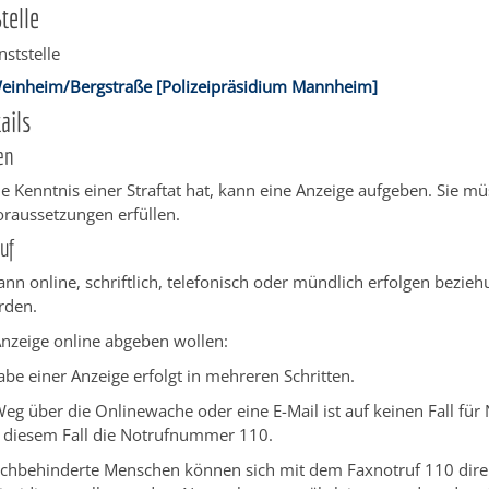
telle
nststelle
 Weinheim/Bergstraße [Polizeipräsidium Mannheim]
ails
en
ie Kenntnis einer Straftat hat, kann eine Anzeige aufgeben. Sie m
raussetzungen erfüllen.
uf
ann online, schriftlich, telefonisch oder mündlich erfolgen bezie
rden.
Anzeige online abgeben wollen:
be einer Anzeige erfolgt in mehreren Schritten.
eg über die Onlinewache oder eine E-Mail ist auf keinen Fall für 
n diesem Fall die Notrufnummer 110.
achbehinderte Menschen können sich mit dem Faxnotruf 110 direk