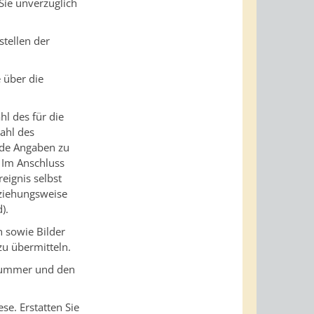
Sie unverzüglich
stellen der
 über die
l des für die
ahl des
nde Angaben zu
 Im Anschluss
eignis selbst
eziehungsweise
).
n sowie Bilder
zu übermitteln.
snummer und den
se. Erstatten Sie