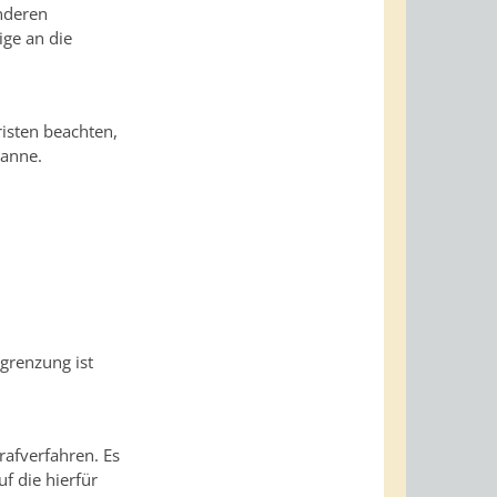
anderen
ige an die
fristen beachten,
panne.
ngrenzung ist
rafverfahren. Es
f die hierfür