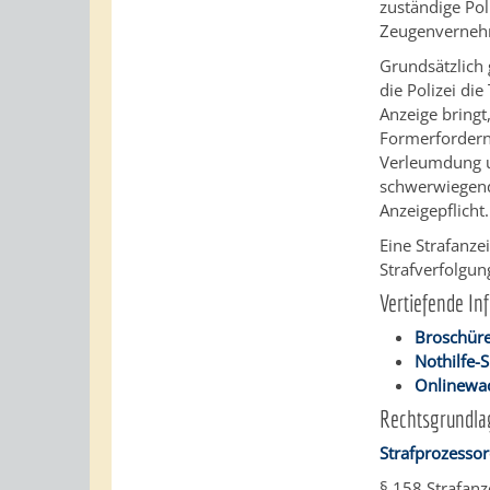
zuständige Pol
Zeugenverneh
Grundsätzlich 
die Polizei die
Anzeige bringt
Formerforderni
Verleumdung un
schwerwiegend
Anzeigepflicht.
Eine Strafanze
Strafverfolgun
Vertiefende In
Broschüre
Nothilfe-
Onlinewac
Rechtsgrundla
Strafprozesso
§ 158 Strafanz