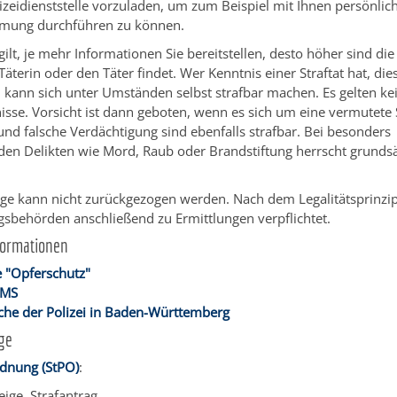
izeidienststelle vorzuladen, um zum Beispiel mit Ihnen persönlic
mung durchführen zu können.
gilt, je mehr Informationen Sie bereitstellen, desto höher sind di
 Täterin oder den Täter findet. Wer Kenntnis einer Straftat hat, die
, kann sich unter Umständen selbst strafbar machen. Es gelten k
sse. Vorsicht ist dann geboten, wenn es sich um eine vermutete S
d falsche Verdächtigung sind ebenfalls strafbar. Bei besonders
en Delikten wie Mord, Raub oder Brandstiftung herrscht grundsät
ige kann nicht zurückgezogen werden. Nach dem Legalitätsprinzip
gsbehörden anschließend zu Ermittlungen verpflichtet.
formationen
 "Opferschutz"
SMS
he der Polizei in Baden-Württemberg
ge
rdnung (StPO)
:
eige, Strafantrag