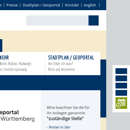
e
Presse
Stadtplan / Geoportal
Kontakt
english
KEHR
STADTPLAN / GEOPORTAL
Bahn, Ruftaxi, Radwege,
Wo finde ich was?
en, Verkehrsplanung
Blick auf Weinheim
Bitte beachten Sie die für
Ihr Anliegen genannte:
"zuständige Stelle"
-
Ämter in der