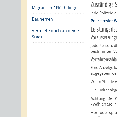
Zuständige S
Migranten / Flüchtlinge
jede Polizeidie
Bauherren
Polizeirevier
Leistungsdet
Vermiete doch an deine
Stadt
Voraussetzung
Jede Person, d
bestimmten Vo
Verfahrensabla
Eine Anzeige k
abgegeben we
Wenn Sie die 
Die Onlineabga
Achtung: Der W
- wählen Sie i
Hör- oder spr