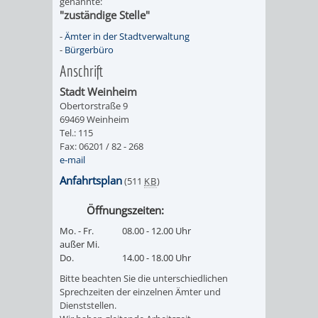
genannte:
"zuständige Stelle"
/ JAV
-
Ämter in der Stadtverwaltung
-
Bürgerbüro
SCHWERBEHINDERTENVERTR
ZENSUS
Anschrift
2022
Stadt Weinheim
Obertorstraße 9
STADTWEGWEISER
VERKEHR
69469 Weinheim
Tel.: 115
Fax: 06201 / 82 - 268
e-mail
Anfahrtsplan
(511
KB
)
ÄMTER
EINRICHTUNGEN
VERKEHRSINFORMATIONEN
BAHNVERKEHR
Öffnungszeiten:
Mo. - Fr.
08.00 - 12.00 Uhr
&
IN
BUSVERKEHR
RUFTAXI
außer Mi.
Do.
14.00 - 18.00 Uhr
BEHÖRDEN
DER
CARSHARING
PARK
Bitte beachten Sie die unterschiedlichen
Sprechzeiten der einzelnen Ämter und
STADT
Dienststellen.
&