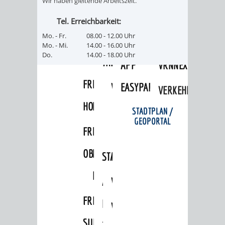
Wir haben gleitende Arbeitszeit.
FRIEDHÖFE
KIRCHEN
RIDE
Tel. Erreichbarkeit:
BESTATTUNGSMÖGLICHKEITEN
HAUPTFRIEDHOF
KULTUREINRICHTUNGEN
Mo. - Fr.
08.00 - 12.00 Uhr
PARKEN
RADFAHREN
Mo. - Mi.
14.00 - 16.00 Uhr
Do.
14.00 - 18.00 Uhr
WEINHEIM
THEATER
MUSEUM
APP
VRNNEXTBIKE
FRIEDHÖFE
FRIEDHOF
VERANSTALTUNGEN
KINDER
EASYPARKEN
VERKEHRSPLANU
HOHENSACHSEN
LÜTZELSACHSEN
IM
STADTPLAN /
GEOPORTAL
FRIEDHOF
FRIEDHOF
MUSEUM
OBERFLOCKENBACH
RIPPENWEIER-
STADTBIBLIOTHEK
KINO
HEILIGKREUZ
A
AUSLEIHE
VERANSTALTER
FRIEDHOF
BIS
MEDIENANGEBOTE
VERANSTALTUNGSRÄUME
SULZBACH