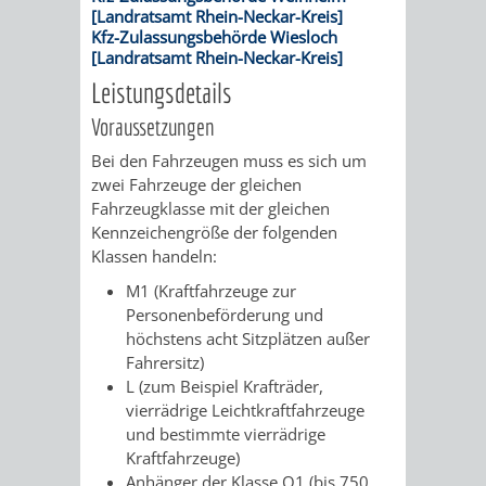
AN
[Landratsamt Rhein-Neckar-Kreis]
WIRTSCHAFT
UND
Kfz-Zulassungsbehörde Wiesloch
DEINE
[Landratsamt Rhein-Neckar-Kreis]
BAU)
KULTURBÜR
MUSEUM
Leistungsdetails
STADT
Voraussetzungen
GEBÄUDEBETRIEB
LIEGENSCHAFT
STADTTOURI
WIRTSCHA
WIEDERVERMIETUNGSPRÄMIE
Bei den Fahrzeugen muss es sich um
UND
zwei Fahrzeuge der gleichen
IMMOBILIENMAN
Fahrzeugklasse mit der gleichen
STADTMAR
Kennzeichengröße der folgenden
Klassen handeln:
AMT
AMT
M1 (Kraftfahrzeuge zur
Personenbeförderung und
FÜR
FÜR
höchstens acht Sitzplätzen außer
Fahrersitz)
SOZIALE
STADTENTWI
L (zum Beispiel Krafträder,
vierrädrige Leichtkraftfahrzeuge
ANGELEGENHEITE
AMT
und bestimmte vierrädrige
Kraftfahrzeuge)
INTEGRATIONSBE
FÜR
Anhänger der Klasse O1 (bis 750