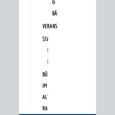
&
BÄDER
VERANSTALTUNGSRÄUME
STADTHALLE
ROLF-
ENGELBRECHT-
HAUS
BERATUNG & ANGEBOTE
BÜRGERSAAL
Lebenslagen
IM
Dienstleistungen Service BW
ALTEN
Behördennummer 115
RATHAUS
Familien