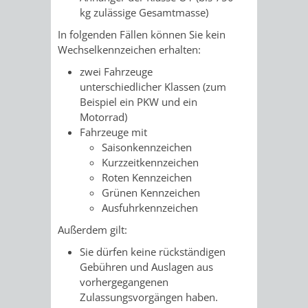
kg zulässige Gesamtmasse)
VERKEHRSA
In folgenden Fällen können Sie kein
Wechselkennzeichen erha
l
ten:
UND
zwei Fahrzeuge
GRÜNFLÄCH
unterschiedlicher Klassen (zum
Beispiel ein PKW und ein
Motorrad)
INFRASTRU
STRASSEN- 
Fahrzeuge mit
Saisonkennzeichen
ND L
Kurzzeitkennzeichen
Rote
n
Kennzeichen
ANDSCHAF
Grüne
n
Kennzeichen
Ausfuhrkennzeichen
FRIEDHÖFE
BAUBETRI
Außerdem gilt:
AMT
BÜRGER-
Sie dürfen keine rückständigen
Gebühren und Auslagen aus
FÜR
UND
vorhergegangenen
Zulassungsvorgängen haben.