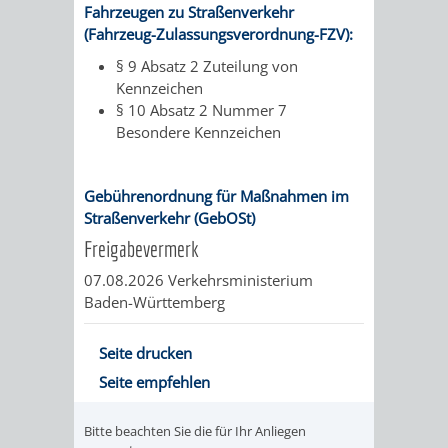
SULZBACH
Fahrzeugen zu Straßenverkehr
(Fahrzeug-Zulassungsverordnung-FZV):
AMTLICHE
AUSSCHREIBUNGE
§ 9 Absatz 2 Zuteilung von
Kennzeichen
BEKANNTMACHUNGEN
INFORMATIONSPF
§ 10 Absatz 2 Nummer 7
Besondere Kennzeichen
WAHLEN
STÄDTISCHE
/
FINANZEN
Gebührenordnung für Maßnahmen im
Straßenverkehr (GebOSt)
ABSTIMMUNGEN
/
Freigabevermerk
07.08.2026 Verkehrsministerium
HAUSHALT
Baden-Württemberg
KOMMUNALE
RECHNUNGSS
Seite drucken
STEUERN
Seite empfehlen
STADTRECHT
PERSONALRAT
Bitte beachten Sie die für Ihr Anliegen