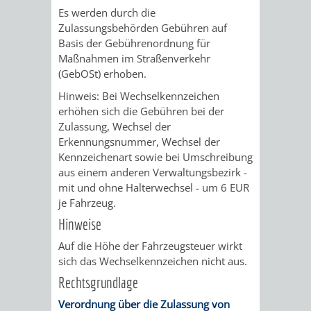
Es werden durch die
UMWELT-
VERWALTUNG
Zulassungsbehörden Gebühren auf
Basis der Gebührenordnung für
UND
HOHENSACH
Maßnahmen im Straßenverkehr
(GebOSt) erhoben.
KLIMASCHUTZ
VERWALTUNG
Hinweis: Bei Wechselkennzeichen
erhöhen sich die Gebühren bei der
KLIMASCHUTZ
LÜTZELSACH
Zulassung, Wechsel der
Erkennungsnummer, Wechsel der
UND
VERWALTUNG
Kennzeichenart sowie bei Umschreibung
aus einem anderen Verwaltungsbezirk -
ENERGIEMANAGE
OBERFLOCKE
mit und ohne Halterwechsel - um 6 EUR
je Fahrzeug.
VERWALTUNGSSTE
VERWALTUNG
Hinweise
Auf die Höhe der Fahrzeugsteuer wirkt
RIPPENWEIER
RITSCHWEIE
sich das Wechselkennzeichen nicht aus.
Rechtsgrundlage
VERWALTUNGSSTE
Verordnung über die Zulassung von