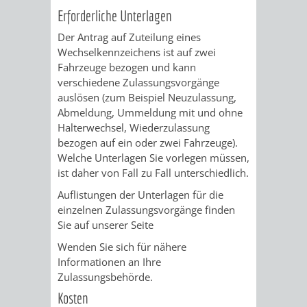
FINANZEN
STEUERABTEIL
HEIRATEN
Erforderliche Unterlagen
Der Antrag auf Zuteilung eines
UND
IN
GRUNDSTEUER
Wechselkennzeichens ist auf zwei
Fahrzeuge bezogen und kann
HAUSHALT
WEINHEIM
STADTKASSE
verschiedene Zulassungsvorgänge
auslösen (zum Beispiel Neuzulassung,
INFORMATIO
WEINHEIME
Abmeldung, Ummeldung mit und ohne
BETEILIGUNGSMA
Halterwechsel, Wiederzulassung
DES
KIRCHEN
bezogen auf ein oder zwei Fahrzeuge).
Welche Unterlagen Sie vorlegen müssen,
STANDESAM
FOTOMOTIV
ist daher von Fall zu Fall unterschiedlich.
Auflistungen der Unterlagen für die
-
einzelnen Zulassungsvorgänge finden
Sie auf unserer Seite
WEINHEIM
Wenden Sie sich für nähere
Informationen an Ihre
ALS
Zulassungsbehörde.
GASTGEBER
Kosten