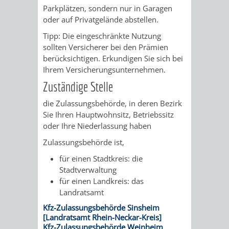
Parkplä
t
zen, sondern nur in Garagen
/
AMT
AMT
DENKMALSCHUTZBEHÖRDE
STÄDTISCHER
oder auf Privatgelände abstellen.
BEREICH
DEZERNATE
FÜR
FÜR
Tipp:
Die eingeschränkte Nutzung
HÄUSER
DENKMALSCHUTZ
sollten Versicherer bei den Pr
ä
mien
BAURECHT
BILDUNG
berücksichtigen. Erkundigen Sie sich bei
/
GENEHMIGUNGSVERFAHREN
TAG
Ihrem Versicherungsunternehmen.
UND
UND
Zuständige Stelle
LIEGENSCHAFTEN
DES
DENKMALSCHUTZ
SPORT
die Zulassungsbehörde, in deren Bezirk
ABWASSERBESEITIGUNG
OFFENEN
Sie Ihren Hauptwohnsitz, Betriebssitz
oder Ihre Niederlassung haben
AMT
AMT
DENKMALS
ERSCHLIESSUNGSBEITRAG
Zulassungsbehörde ist,
FÜR
FÜR
für einen Stadtkreis: die
ANTRAGSVERFAHREN
Stadtverwaltung
IMMOBILIENWIRT
KULTUR,
für einen Landkreis: das
VERMIETE
Landratsamt
TOURISMUS
STABSSTELLE
HOCHBAU
Kfz-Zulassungsbehörde Sinsheim
DOCH
[Landratsamt Rhein-Neckar-Kreis]
&
BÄDER
(PLANUNG
Kfz-Zulassungsbehörde Weinheim