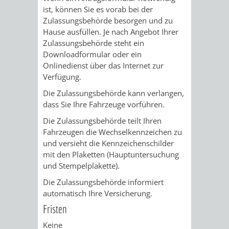
ist, können Sie es vorab bei der
Zulassungsbehörde besorgen und zu
PRESSE-
RECHNUNGS
Hause ausfüllen. Je nach Angebot Ihrer
Zulassungsbehörde steht ein
UND
REFERAT
Downloadformular oder ein
Onlinedienst über das Internet zur
ÖFFENTLICHKEITS
DES
Verfügung.
ERSTEN
Die Zulassungsbehörde kann verlangen,
dass Sie Ihre Fahrzeuge vorführen.
BÜRGERMEIS
Die Zulassungsbehörde teilt Ihren
Fahrzeugen die Wechselkennze
i
chen zu
REFERAT
STABSSTELL
und versieht die Kennzeichenschilder
mit den Plaketten (Hauptuntersuchung
DES
RECHT
und Stempelplakette).
Die Zulassungsbehörde informiert
OBERBÜRGERMEI
STADTBIBLIO
automatisch Ihre Versicherung.
Fristen
STADTKÄMMEREI
STANDESAM
Keine