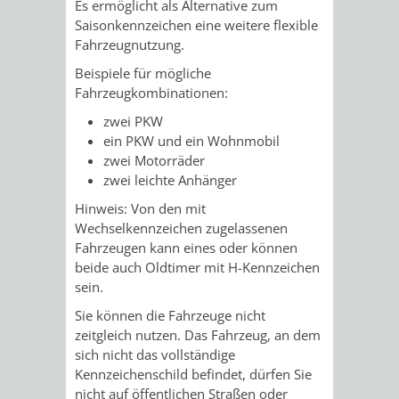
STADTENTWICKLUNG
Es ermöglicht als Alternative zum
HILFE
TAGESORDNUNG
BERATUNGSERGEBNI
Saisonkennzeichen eine weitere flexible
Fahrzeugnutzung.
BERATUNGSERGEBNISSE
MENSCHEN
MENSCHEN
/
Beispiele für mögliche
Fahrzeugkombinationen:
MIT
MIT
SITZUNGSUNTERLAGEN
zwei PKW
BEHINDERUNG
DEMENZ
UMLEGUNGSAUSSCHUSS
BERATENDE
ein PKW und ein Wohnmobil
zwei Motorräder
MIGRANTEN
BAUHERREN
AUSSCHÜSSE
zwei leichte Anhänger
Hinweis:
Von den mit
/
BAUHERRENBERATUNG
GRUNDSTÜCKSWERTERMITTLUNG
BERATUNGSERGEBNISS
Wechselkennzeichen zugelassenen
Fahrze
u
gen kann eines oder können
FLÜCHTLINGE
RATHAUS
beide auch Oldtimer mit H-Kennzeichen
DENKMALSCHUTZ
VERKAUF
sein.
STÄDTISCHER
AUFGABEN
STEUERVORTEILE
Sie können die Fahrzeuge nicht
zeitgleich nutzen.
Das Fah
r
zeug, an dem
BAUPLÄTZE
DER
sich nicht das vollständige
SATZUNGEN
Kennzeichenschild befi
n
det, dürfen Sie
BÜRGERMEISTER
ÄMTER
UNTEREN
VERKAUF
nicht auf öffentlichen Straßen oder
IM