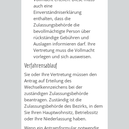
auch eine
RENTENABTE
UNTERBRI
Einverständniserklärung
enthalten, dass die
VON
Zulassungsbehörde die
bevollmächtigte Person über
OBDACHL
rückständige Gebühren und
Auslagen informieren darf. Ihre
UND
Vertretung muss die Vollmacht
vorlegen und sich ausweisen.
FLÜCHTLI
Verfahrensablauf
EIGENBETRIEB
FEUERWEHR
Sie oder Ihre Vertretung müssen den
Antrag auf Erteilung des
STADTENTWÄSSE
PERSONAL-
Wechselkennzeichens bei der
zuständigen Zulassungsbehörde
UND
beantragen. Zuständig ist die
Zulassungsbehörde des Bezirks, in dem
ORGANISAT
Sie Ihren Hauptwohnsitz, Betriebssitz
oder Ihre Niederlassung haben.
STADTARCHI
Wenn ein Antragsformular notwendig