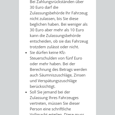
VERMESSUNG,
ORDNUNGSA
Bei Zahlungsrückständen über
30 Euro darf die
BODENORDNUNG
Zula
s
sungsbehörde Ihr Fahrzeug
AUSLÄNDERA
BÜRGERB
nicht zulassen, bis Sie diese
UND
beglichen haben. Bei weniger als
GEWERBE-
ÖFFENTLI
30 Euro aber mehr als 10 Euro
GEOINFORMATIO
kann die Zula
s
sungsbehörde
UND
SICHERHEI
entscheiden, ob sie das Fahrzeug
trotzdem zulässt oder nicht.
GESUNDHEIT
ORDNUNG
Sie dürfen keine Kfz-
Steuerschulden von fünf Euro
UND
oder mehr haben.
Bei der
Berechnung des Betrags werden
VERKEHR
auch Säumniszuschläge, Zinsen
und Verspätungszuschläge
VERKEHRS
BUSSGEL
b
e
rücksichtigt.
Soll Sie jemand bei der
GEMEINDE
AKTUELL
Zulassung Ihres Fahrzeuges
vertreten, müssen Sie dieser
VERKEHR
Person eine schriftliche
Vollmacht erteilen. Diese muss