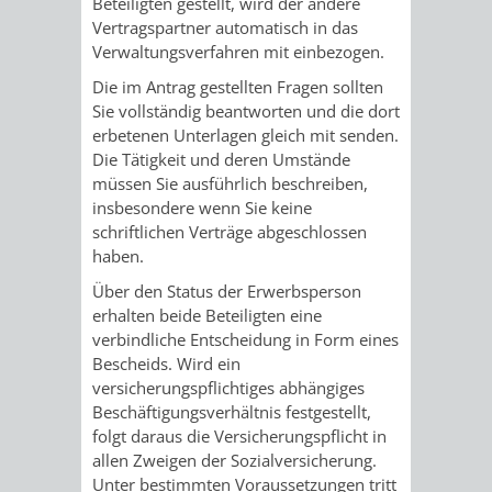
Beteiligten gestellt, wird der andere
Vertragspartner automatisch in das
VERKEHRSA
Verwaltungsverfahren mit einbezogen.
Die im Antrag gestellten Fragen sollten
UND
Sie vollständig beantworten und die dort
erbetenen Unterlagen gleich mit senden.
GRÜNFLÄCH
Die Tätigkeit und deren Umstände
müssen Sie ausführlich beschreiben,
INFRASTRU
STRASSEN- 
insbesondere wenn Sie keine
schriftlichen Verträge abgeschlossen
ND L
haben.
ANDSCHAF
Über den Status der Erwerbsperson
erhalten beide Beteiligten eine
verbindliche Entscheidung in Form eines
FRIEDHÖFE
BAUBETRI
Bescheids. Wird ein
versicherungspflichtiges abhängiges
AMT
BÜRGER-
Beschäftigungsverhältnis festgestellt,
folgt daraus die Versicherungspflicht in
FÜR
UND
allen Zweigen der Sozialversicherung.
Unter bestimmten Voraussetzungen tritt