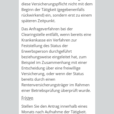
VERMESSUNG,
ORDNUNGSA
diese Versicherungspflicht nicht mit dem
Beginn der Tätigkeit (gegebenenfalls
BODENORDNUNG
AUSLÄNDERA
BÜRGERB
rückwirkend) ein, sondern erst zu einem
späteren Zeitpunkt.
UND
GEWERBE-
ÖFFENTLI
Das Anfrageverfahren bei der
Clearingstelle entfällt, wenn bereits eine
GEOINFORMATIO
UND
SICHERHEI
Krankenkasse ein Verfahren zur
Feststellung des Status der
GESUNDHEIT
ORDNUNG
Erwerbsperson durchgeführt
beziehungsweise eingeleitet hat, zum
UND
Beispiel im Zusammenhang mit einer
Entscheidung über eine freiwillige
VERKEHR
Versicherung, oder wenn der Status
bereits durch einen
VERKEHRS
BUSSGEL
Rentenversicherungsträger im Rahmen
einer Betriebsprüfung überprüft wurde.
GEMEINDE
AKTUELL
Fristen
Stellen Sie den Antrag innerhalb eines
VERKEHR
Monats nach Aufnahme der Tätigkeit.