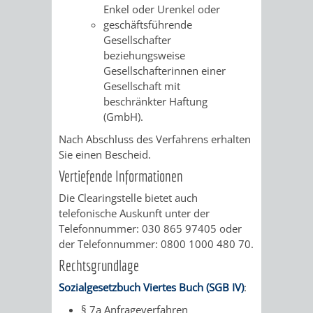
Enkel oder Urenkel oder
FINANZEN
STEUERABTEIL
HEIRATEN
geschäftsführende
Gesellschafter
UND
IN
GRUNDSTEUER
beziehungsweise
Gesellschafterinnen einer
HAUSHALT
WEINHEIM
STADTKASSE
Gesellschaft mit
beschränkter Haftung
INFORMATIO
WEINHEIME
(GmbH).
BETEILIGUNGSMA
Nach Abschluss des Verfahrens erhalten
DES
KIRCHEN
Sie einen Bescheid.
STANDESAM
Vertiefende Informationen
FOTOMOTIV
Die Clearingstelle bietet auch
-
telefonische Auskunft unter der
Telefonnummer: 030 865 97405 oder
WEINHEIM
der Telefonnummer: 0800 1000 480 70.
Rechtsgrundlage
ALS
Sozialgesetzbuch Viertes Buch (SGB IV)
:
GASTGEBER
§ 7a Anfrageverfahren