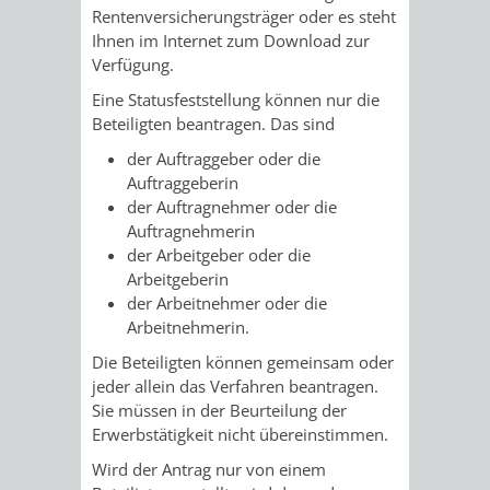
AN
Rentenversicherungsträger oder es steht
WIRTSCHAFT
UND
Ihnen im Internet zum Download zur
DEINE
Verfügung.
BAU)
KULTURBÜR
MUSEUM
Eine Statusfeststellung können nur die
STADT
Beteiligten beantragen. Das sind
GEBÄUDEBETRIEB
LIEGENSCHAFT
STADTTOURI
WIRTSCHA
der Auftraggeber oder die
WIEDERVERMIETUNGSPRÄMIE
UND
Auftraggeberin
IMMOBILIENMAN
der Auftragnehmer oder die
STADTMAR
Auftragnehmerin
der Arbeitgeber oder die
Arbeitgeberin
AMT
AMT
der Arbeitnehmer oder die
Arbeitnehmerin.
FÜR
FÜR
Die Beteiligten können gemeinsam oder
SOZIALE
STADTENTWI
jeder allein das Verfahren beantragen.
Sie müssen in der Beurteilung der
ANGELEGENHEITE
Erwerbstätigkeit nicht übereinstimmen.
AMT
Wird der Antrag nur von einem
INTEGRATIONSBE
FÜR