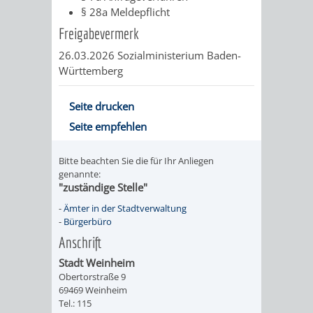
§ 28a Meldepflicht
UMWELT-
VERWALTUNG
Freigabevermerk
UND
HOHENSACH
26.03.2026
Sozialministerium Baden-
Württemberg
KLIMASCHUTZ
VERWALTUNG
Seite drucken
KLIMASCHUTZ
LÜTZELSACH
Seite empfehlen
UND
VERWALTUNG
Bitte beachten Sie die für Ihr Anliegen
genannte:
ENERGIEMANAGE
OBERFLOCKE
"zuständige Stelle"
-
Ämter in der Stadtverwaltung
VERWALTUNGSSTE
VERWALTUNG
-
Bürgerbüro
Anschrift
RIPPENWEIER
RITSCHWEIE
Stadt Weinheim
Obertorstraße 9
VERWALTUNGSSTE
69469 Weinheim
Tel.: 115