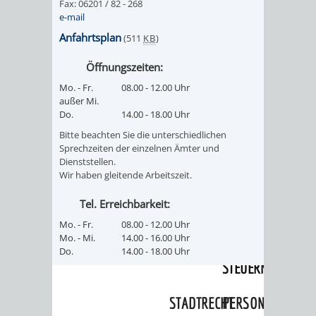
SULZBACH
Fax: 06201 / 82 - 268
e-mail
AMTLICHE
AUSSCHREIBUNGE
Anfahrtsplan
(511
KB
)
Öffnungszeiten:
BEKANNTMACHUNGEN
INFORMATIONSPF
Mo. - Fr.
08.00 - 12.00 Uhr
außer Mi.
WAHLEN
STÄDTISCHE
Do.
14.00 - 18.00 Uhr
Bitte beachten Sie die unterschiedlichen
/
FINANZEN
Sprechzeiten der einzelnen Ämter und
Dienststellen.
ABSTIMMUNGEN
/
Wir haben gleitende Arbeitszeit.
HAUSHALT
Tel. Erreichbarkeit:
Mo. - Fr.
08.00 - 12.00 Uhr
KOMMUNALE
RECHNUNGSS
Mo. - Mi.
14.00 - 16.00 Uhr
Do.
14.00 - 18.00 Uhr
STEUERN
STADTRECHT
PERSONALRAT