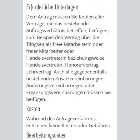
Erforderliche Unterlagen
RENTENABTE
UNTERBRI
Dem Antrag müssen Sie Kopien aller
VON
Verträge, die das bestehende
Auftragsverhältnis betreffen, beifügen,
OBDACHL
zum Beispiel den Vertrag über die
Tätigkeit als freie Mitarbeiterin oder
UND
freier Mitarbeiter oder
Handelsvertreterin beziehungsweise
FLÜCHTLI
Handelsvertreter, Honorarvertrag,
Lehrvertrag. Auch alle gegebenenfalls
bestehenden Zusatzvereinbarungen,
EIGENBETRIEB
FEUERWEHR
Änderungsvereinbarungen oder
Ergänzungsvereinbarungen müssen Sie
STADTENTWÄSSE
PERSONAL-
beifügen.
Kosten
UND
Während des Anfrageverfahrens
ORGANISAT
entstehen keine Kosten oder Gebühren.
Bearbeitungsdauer
STADTARCHI