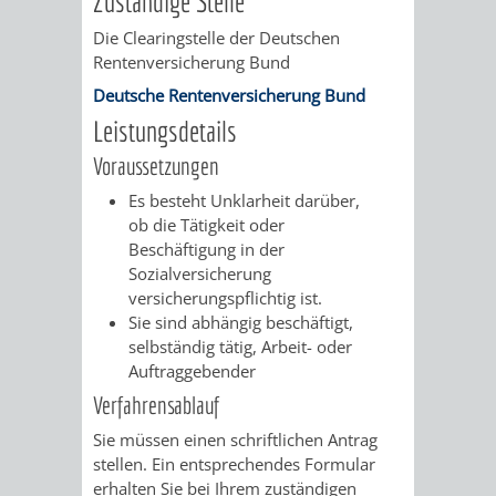
Zuständige Stelle
/
AMT
AMT
Die Clearingstelle der Deutschen
DENKMALSCHUTZBEHÖRDE
STÄDTISCHER
BEREICH
Rentenversicherung Bund
DEZERNATE
FÜR
FÜR
HÄUSER
DENKMALSCHUTZ
Deutsche Rentenversicherung Bund
BAURECHT
BILDUNG
Leistungsdetails
/
GENEHMIGUNGSVERFAHREN
TAG
Voraussetzungen
UND
UND
LIEGENSCHAFTEN
DES
Es besteht Unklarheit darüber,
DENKMALSCHUTZ
SPORT
ob die Tätigkeit oder
ABWASSERBESEITIGUNG
OFFENEN
Beschäftigung in der
Sozialversicherung
AMT
AMT
DENKMALS
ERSCHLIESSUNGSBEITRAG
versicherungspflichtig ist.
Sie sind abhängig beschäftigt,
FÜR
FÜR
selbständig tätig, Arbeit- oder
ANTRAGSVERFAHREN
Auftraggebender
IMMOBILIENWIRT
KULTUR,
Verfahrensablauf
VERMIETE
TOURISMUS
STABSSTELLE
HOCHBAU
Sie müssen einen schriftlichen Antrag
DOCH
stellen.
Ein entsprechendes Formular
&
BÄDER
(PLANUNG
erhalten Sie bei Ihrem zuständigen