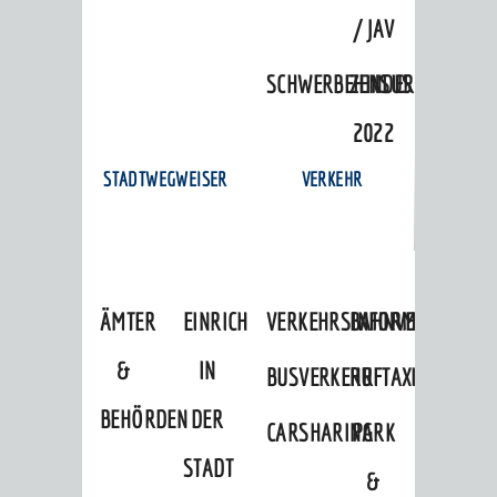
/ JAV
SCHWERBEHINDERTENVERTR
ZENSUS
2022
STADTWEGWEISER
VERKEHR
ÄMTER
EINRICHTUNGEN
VERKEHRSINFORMATIONEN
BAHNVERKEHR
&
IN
BUSVERKEHR
RUFTAXI
BEHÖRDEN
DER
CARSHARING
PARK
STADT
&