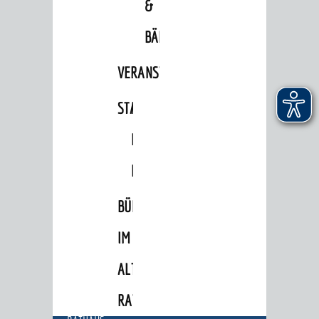
&
Bauherren
BÄDER
Vermiete doch an deine Stadt
VERANSTALTUNGSRÄUME
POLITIK & GREMIEN
Oberbürgermeister
STADTHALLE
ROLF-
Bürgerinformationssystem
ENGELBRECHT-
Gemeinderat
HAUS
Ortschaftsräte
BÜRGERSAAL
Ausschüsse und Beiräte
Jugendgemeinderat
IM
Abgeordnete
ALTEN
Stadtrecht
RATHAUS