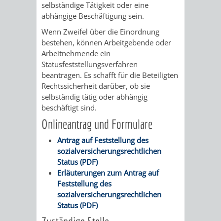
STADTENTWICKLUNG
selbständige Tätigkeit oder eine
HILFE
TAGESORDNUNG
BERATUNGSERGEBNI
abhängige Beschäftigung sein.
BERATUNGSERGEBNISSE
MENSCHEN
MENSCHEN
/
Wenn Zweifel über die Einordnung
bestehen, können Arbeitgebende oder
MIT
MIT
SITZUNGSUNTERLAGEN
Arbeitnehmende ein
Statusfeststellungsverfahren
BEHINDERUNG
DEMENZ
beantragen.
Es schafft für die Beteiligten
UMLEGUNGSAUSSCHUSS
BERATENDE
Rechtssicherheit darüber, ob sie
selbständig tätig oder abhängig
MIGRANTEN
BAUHERREN
AUSSCHÜSSE
beschäftigt sind.
/
Onlineantrag und Formulare
BAUHERRENBERATUNG
GRUNDSTÜCKSWERTERMITTLUNG
BERATUNGSERGEBNISS
Antrag auf Feststellung des
FLÜCHTLINGE
RATHAUS
DENKMALSCHUTZ
VERKAUF
sozialversicherungsrechtlichen
Status (PDF)
STÄDTISCHER
Erläuterungen zum Antrag auf
AUFGABEN
STEUERVORTEILE
Feststellung des
BAUPLÄTZE
sozialversicherungsrechtlichen
DER
SATZUNGEN
Status (PDF)
BÜRGERMEISTER
ÄMTER
UNTEREN
VERKAUF
IM