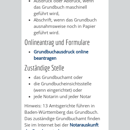
STADTENTWICKLUNG
Ausdruck oder Abdruck, wenn
HILFE
TAGESORDNUNG
BERATUNGSERGEBNI
das Grundbuch maschinell
geführt wird,
BERATUNGSERGEBNISSE
MENSCHEN
MENSCHEN
/
Abschrift, wenn das Grundbuch
ausnahmsweise noch in Papier
MIT
MIT
SITZUNGSUNTERLAGEN
geführt wird.
Onlineantrag und Formulare
BEHINDERUNG
DEMENZ
UMLEGUNGSAUSSCHUSS
BERATENDE
Grundbuchausdruck online
beantragen
MIGRANTEN
BAUHERREN
AUSSCHÜSSE
Zuständige Stelle
/
BAUHERRENBERATUNG
GRUNDSTÜCKSWERTERMITTLUNG
BERATUNGSERGEBNISS
das Grundbuchamt oder
die Grundbucheinsichtsstelle
FLÜCHTLINGE
RATHAUS
DENKMALSCHUTZ
VERKAUF
(wenn eingerichtet) oder
jede Notarin und jeder Notar
STÄDTISCHER
AUFGABEN
STEUERVORTEILE
Hinweis: 13 Amtsgerichte führen in
Baden-Württemberg das Grundbuch.
BAUPLÄTZE
DER
SATZUNGEN
Das zuständige Grundbuchamt finden
BÜRGERMEISTER
ÄMTER
Sie im Internet bei der
Notarauskunft
UNTEREN
VERKAUF
IM