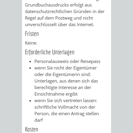
VERMESSUNG,
ORDNUNGSA
Grundbuchausdrucks erfolgt aus
datenschutzrechtlichen Gründen in der
BODENORDNUNG
AUSLÄNDERA
BÜRGERB
Regel auf dem Postweg und nicht
unverschlüsselt über das Internet.
UND
GEWERBE-
ÖFFENTLI
Fristen
GEOINFORMATIO
Keine.
UND
SICHERHEI
Erforderliche Unterlagen
GESUNDHEIT
ORDNUNG
Personalausweis oder Reisepass
wenn Sie nicht der Eigentümer
UND
oder die Eigentümerin sind:
Unterlagen, aus denen sich das
VERKEHR
berechtigte Interesse an der
Einsichtnahme ergibt
VERKEHRS
BUSSGEL
wenn Sie sich vertreten lassen:
schriftliche Vollmacht von der
GEMEINDE
AKTUELL
Person, die einen Antrag stellen
darf
VERKEHR
Kosten