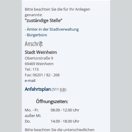
SULZBACH
Bitte beachten Sie die für Ihr Anliegen
genannte:
AMTLICHE
AUSSCHREIBUNGE
"zuständige Stelle"
BEKANNTMACHUNGEN
-
Ämter in der Stadtverwaltung
INFORMATIONSPF
-
Bürgerbüro
Anschrift
WAHLEN
STÄDTISCHE
Stadt Weinheim
/
FINANZEN
Obertorstraße 9
69469 Weinheim
Tel.: 115
ABSTIMMUNGEN
/
Fax: 06201 / 82 - 268
e-mail
HAUSHALT
Anfahrtsplan
(511
KB
)
KOMMUNALE
RECHNUNGSS
Öffnungszeiten:
Mo. - Fr.
08.00 - 12.00 Uhr
STEUERN
außer Mi.
Do.
14.00 - 18.00 Uhr
STADTRECHT
PERSONALRAT
Bitte beachten Sie die unterschiedlichen