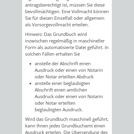
antragsberechtigt ist, müssen Sie diese
VERKEHRSA
bevollmächtigen. Eine Vollmacht können
Sie für diesen Einzelfall oder allgemein
UND
als Vorsorgevollmacht erteilen.
Hinweis:
Das Grundbuch wird
GRÜNFLÄCH
inzwischen regelmäßig in maschineller
Form als automatisierte Datei geführt. In
INFRASTRU
STRASSEN- 
solchen Fällen erhalten Sie
anstelle der Abschrift einen
ND L
Ausdruck oder einen von Notarin
oder Notar erteilt
en Abdruck
ANDSCHAF
anstelle einer beglaubigten
Abschrift einen amtlichen
FRIEDHÖFE
BAUBETRI
Ausdruck oder einen von Notarin
oder Notar erteilten
AMT
BÜRGER-
beglaubigten Ausdruck.
Wird das Grundbuch maschinell geführt,
FÜR
UND
kann Ihnen jedes Grundbuchamt einen
Ausdruck erteilen. Die Übersendung des