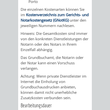
Porto
Die einzelnen Kostenarten können Sie
PRESSE-
RECHNUNGS
im
Kostenverzeichnis zum Gerichts- und
Notarkostengesetz (GNotKG)
unter den
UND
REFERAT
jeweiligen Nummern nachlesen.
ÖFFENTLICHKEITS
DES
Hinweis: Die Gesamtkosten sind immer
von den konkreten Dienstleistungen der
ERSTEN
Notarin oder des Notars in Ihrem
Einzelfall abhängig.
BÜRGERMEIS
Das Grundbuchamt, die Notarin oder
der Notar kann einen Vorschuss
REFERAT
STABSSTELL
verlangen.
Achtung: Wenn private Dienstleister im
DES
RECHT
Internet die Einholung von
Grundbuchausdrucken anbieten,
OBERBÜRGERMEI
STADTBIBLIO
können damit nicht unerhebliche
Zusatzkosten verbunden sein.
STADTKÄMMEREI
STANDESAM
Bearbeitungsdauer