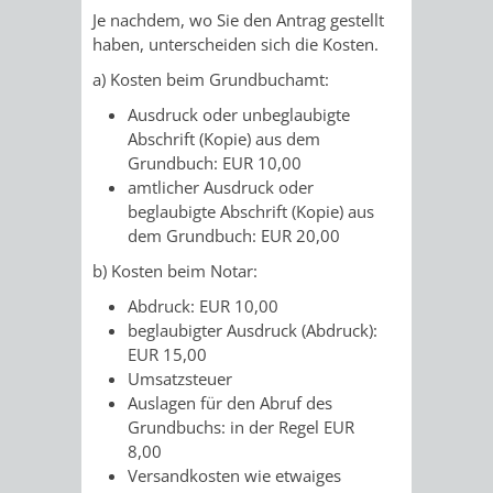
Je nachdem, wo Sie den Antrag gestellt
RENTENABTE
UNTERBRI
haben, unterscheiden sich die Kosten.
VON
a) Kosten beim Grundbuchamt:
Ausdruck oder unbeglaubigte
OBDACHL
Abschrift (Kopie) aus dem
Grundbuch: EUR 10,00
UND
amtlicher Ausdruck oder
beglaubigte Abschrift (Kopie) aus
FLÜCHTLI
dem Grundbuch: EUR 20,00
b) Kosten beim Notar:
EIGENBETRIEB
FEUERWEHR
Abdruck: EUR 10,00
STADTENTWÄSSE
beglaubigter Ausdruck (Abdruck):
PERSONAL-
EUR 15,00
Umsatzsteuer
UND
Auslagen für den Abruf des
Grundbuchs: in der Regel EUR
ORGANISAT
8,00
Versandkosten wie etwaiges
STADTARCHI