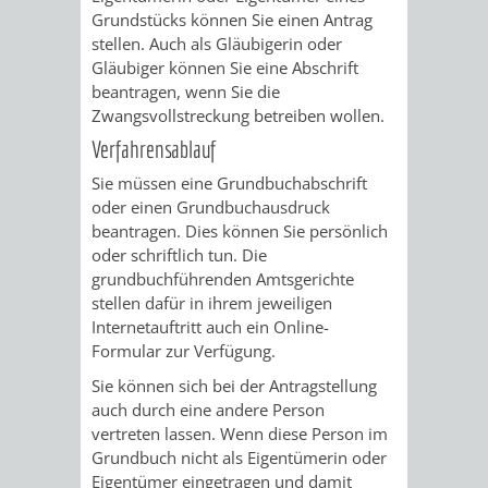
AN
Grundstücks können Sie einen Antrag
WIRTSCHAFT
UND
stellen. Auch als Gläubigerin oder
DEINE
Gläubiger können Sie eine Abschrift
BAU)
KULTURBÜR
MUSEUM
beantragen, wenn Sie die
STADT
Zwangsvollstreckung betreiben wollen.
GEBÄUDEBETRIEB
LIEGENSCHAFT
STADTTOURI
WIRTSCHA
Verfahrensablauf
WIEDERVERMIETUNGSPRÄMIE
UND
Sie müssen eine Grundbuchabschrift
IMMOBILIENMAN
oder einen Grundbuchausdruck
STADTMAR
beantragen. Dies können Sie persönlich
oder schriftlich tun. Die
grundbuchführenden Amtsgerichte
AMT
AMT
stellen dafür in ihrem jeweiligen
Internetauftritt auch ein Online-
FÜR
FÜR
Formular zur Verfügung.
SOZIALE
STADTENTWI
Sie können sich bei der Antragstellung
auch durch eine andere Person
ANGELEGENHEITE
AMT
vertreten lassen. Wenn diese Person im
Grundbuch nicht als Eigentümerin oder
INTEGRATIONSBE
FÜR
Eigentümer eingetragen und damit