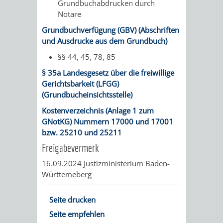
Grundbuchabdrucken durch
Notare
UMWELT-
VERWALTUNG
Grundbuchverfügung (GBV) (Abschriften
UND
HOHENSACH
und Ausdrucke aus dem Grundbuch)
§§ 44, 45, 78, 85
KLIMASCHUTZ
VERWALTUNG
§ 35a Landesgesetz über die freiwillige
KLIMASCHUTZ
LÜTZELSACH
Gerichtsbarkeit (LFGG)
(Grundbucheinsichtsstelle)
UND
VERWALTUNG
Kostenverzeichnis (Anlage 1 zum
GNotKG) Nummern 17000 und 17001
ENERGIEMANAGE
OBERFLOCKE
bzw. 25210 und 25211
Freigabevermerk
VERWALTUNGSSTE
VERWALTUNG
16.09.2024
Justizministerium Baden-
Württemeberg
RIPPENWEIER
RITSCHWEIE
Seite drucken
VERWALTUNGSSTE
Seite empfehlen