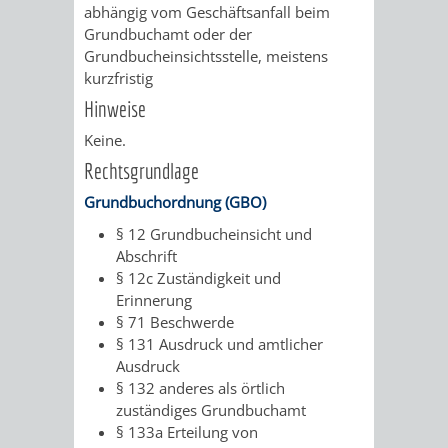
abhängig vom Geschäftsanfall beim
FINANZEN
STEUERABTEIL
HEIRATEN
Grundbuchamt oder der
Grundbucheinsichtsstelle, meistens
UND
IN
GRUNDSTEUER
kurzfristig
Hinweise
HAUSHALT
WEINHEIM
STADTKASSE
Keine.
INFORMATIO
WEINHEIME
Rechtsgrundlage
BETEILIGUNGSMA
DES
KIRCHEN
Grundbuchordnung (GBO)
§ 12 Grundbucheinsicht und
STANDESAM
FOTOMOTIV
Abschrift
§ 12c Zuständigkeit und
-
Erinnerung
§ 71 Beschwerde
WEINHEIM
§ 131 Ausdruck und amtlicher
Ausdruck
ALS
§ 132 anderes als örtlich
zuständiges Grundbuchamt
GASTGEBER
§ 133a Erteilung von