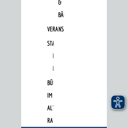
&
Familien
BÄDER
Kinder und Jugendliche
VERANSTALTUNGSRÄUME
Senioren
STADTHALLE
ROLF-
Menschen mit Behinderung
Menschen mit Demenz
ENGELBRECHT-
Migranten / Flüchtlinge
HAUS
Bauherren
BÜRGERSAAL
Vermiete doch an deine Stadt
IM
POLITIK & GREMIEN
ALTEN
Oberbürgermeister
RATHAUS
Bürgerinformationssystem