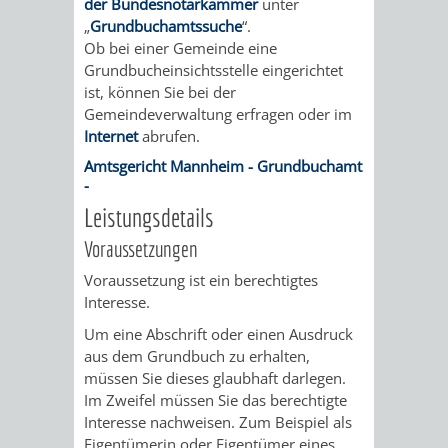
der Bundesnotarkammer
unter
/
AMT
AMT
„
Grundbuchamtssuche
“.
DENKMALSCHUTZBEHÖRDE
STÄDTISCHER
BEREICH
Ob bei einer Gemeinde eine
DEZERNATE
FÜR
FÜR
Grundbucheinsichtsstelle eingerichtet
HÄUSER
DENKMALSCHUTZ
ist, können Sie bei der
BAURECHT
BILDUNG
Gemeindeverwaltung erfragen oder im
/
GENEHMIGUNGSVERFAHREN
TAG
Internet
abrufen.
UND
UND
Amtsgericht Mannheim - Grundbuchamt
LIEGENSCHAFTEN
DES
-
DENKMALSCHUTZ
SPORT
Leistungsdetails
ABWASSERBESEITIGUNG
OFFENEN
Voraussetzungen
AMT
AMT
DENKMALS
ERSCHLIESSUNGSBEITRAG
Voraussetzung ist ein berechtigtes
FÜR
FÜR
Interesse.
ANTRAGSVERFAHREN
Um eine Abschrift oder einen Ausdruck
IMMOBILIENWIRT
KULTUR,
aus dem Grundbuch zu erhalten,
VERMIETE
müssen Sie dieses glaubhaft darlegen.
TOURISMUS
STABSSTELLE
HOCHBAU
Im Zweifel müssen Sie das berechtigte
DOCH
Interesse nachweisen. Zum Beispiel als
&
BÄDER
(PLANUNG
Eigentümerin oder Eigentümer eines