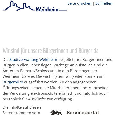
Seite drucken
|
Schließen
Startseite
/
Bürgerservice
/
Beratung &
Angebote
/
Lebenslagen
/
Freiberufler
/
Freie Berufe ohne
Zulassungsvoraussetzungen
Wir sind für unsere Bürgerinnen und Bürger da
Die
Stadtverwaltung Weinheim
begleitet ihre Bürgerinnen und
Bürger in allen Lebenslagen. Wichtige Anlaufstellen sind die
Ämter im Rathaus/Schloss und in den Büroetagen der
Weinheim Galerie. Die wichtigsten Tätigkeiten können im
Bürgerbüro
ausgeführt werden. Zu den angegebenen
Öffnungszeiten stehen die Mitarbeiterinnen und Mitarbeiter
der Verwaltung elektronisch, telefonisch und natürlich auch
persönlich für Auskünfte zur Verfügung.
Die Inhalte auf diesen
Seiten stammen vom