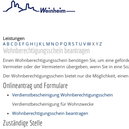
Startseite
/
Bürgerservice
/
Beratung & Angebote
/
Dienstleistu
Leistungen
A
B
C
D
E
F
G
H
I
J
K
L
M
N
O
P
Q
R
S
T
U
V
W
X
Y
Z
Wohnberechtigungsschein beantragen
Einen Wohnberechtigungsschein benötigen Sie, um eine geför
Vermieter oder der Vermieterin übergeben, wenn Sie in eine S
Der Wohnberechtigungsschein bietet nur die Möglichkeit, einen
Onlineantrag und Formulare
Verdienstbescheinigung Wohnberechtigungsschein
Verdienstbescheinigung für Wohnzwecke
Wohnberechtigungsschein beantragen
Zuständige Stelle