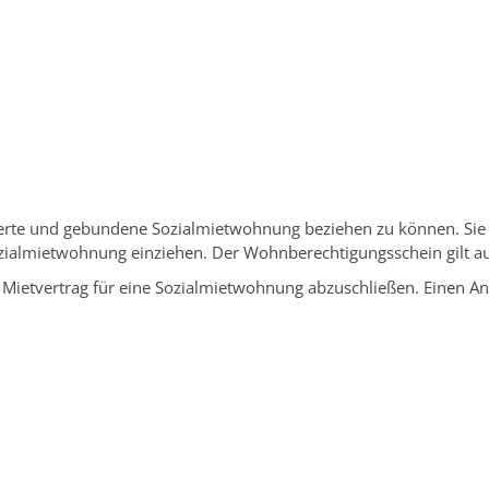
ngen Service BW
/
Verfahrensbeschreibung
derte und gebundene Sozialmietwohnung beziehen zu können. Si
ozialmietwohnung einziehen. Der Wohnberechtigungsschein gilt au
 Mietvertrag für eine Sozialmietwohnung abzuschließen. Einen A