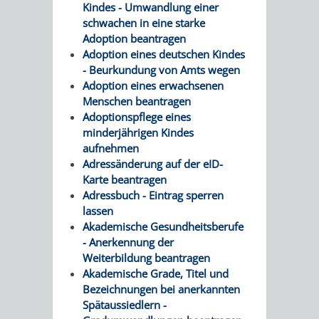
AN
Kindes - Umwandlung einer
WIRTSCHAFT
UND
schwachen in eine starke
DEINE
Adoption beantragen
BAU)
KULTURBÜR
MUSEUM
Adoption eines deutschen Kindes
STADT
- Beurkundung von Amts wegen
Adoption eines erwachsenen
GEBÄUDEBETRIEB
LIEGENSCHAFT
STADTTOURI
WIRTSCHA
Menschen beantragen
WIEDERVERMIETUNGSPRÄMIE
Adoptionspflege eines
UND
IMMOBILIENMAN
minderjährigen Kindes
aufnehmen
STADTMAR
Adressänderung auf der eID-
Karte beantragen
AMT
AMT
Adressbuch - Eintrag sperren
lassen
FÜR
FÜR
Akademische Gesundheitsberufe
- Anerkennung der
SOZIALE
STADTENTWI
Weiterbildung beantragen
Akademische Grade, Titel und
ANGELEGENHEITE
AMT
Bezeichnungen bei anerkannten
Spätaussiedlern -
INTEGRATIONSBE
FÜR