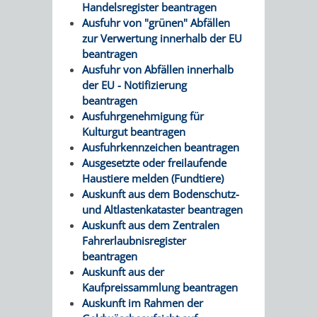
Handelsregister beantragen
VERMIETUNG
/
Ausfuhr von "grünen" Abfällen
JÜDISCHE
zur Verwertung innerhalb der EU
VON
FAMILIENFORSCHUNG
beantragen
SPUREN
Ausfuhr von Abfällen innerhalb
RÄUMEN
der EU - Notifizierung
IN
beantragen
Ausfuhrgenehmigung für
WEINHEIM
Kulturgut beantragen
Ausfuhrkennzeichen beantragen
KRIEGERDENKMAL
Ausgesetzte oder freilaufende
Haustiere melden (Fundtiere)
NOTRUFNUMMERN
PARTEIEN
Auskunft aus dem Bodenschutz-
und Altlastenkataster beantragen
UND
SOZIALE
Auskunft aus dem Zentralen
Fahrerlaubnisregister
NOTDIENSTE
EINRICHTUNGEN
beantragen
Auskunft aus der
Kaufpreissammlung beantragen
SPIELPLÄTZE
SPORTSTÄTTEN
Auskunft im Rahmen der