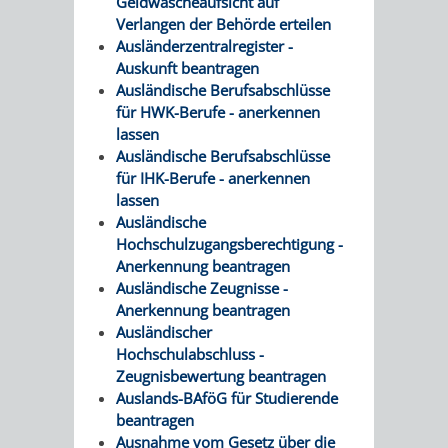
Geldwäscheaufsicht auf
&
Verlangen der Behörde erteilen
Ausländerzentralregister -
BÄDER
Auskunft beantragen
Ausländische Berufsabschlüsse
VERANSTALTUNGSRÄUME
für HWK-Berufe - anerkennen
lassen
STADTHALLE
ROLF-
Ausländische Berufsabschlüsse
für IHK-Berufe - anerkennen
ENGELBRECHT-
lassen
Ausländische
HAUS
Hochschulzugangsberechtigung -
Anerkennung beantragen
BÜRGERSAAL
Ausländische Zeugnisse -
Anerkennung beantragen
IM
Ausländischer
Hochschulabschluss -
ALTEN
Zeugnisbewertung beantragen
Auslands-BAföG für Studierende
RATHAUS
beantragen
Ausnahme vom Gesetz über die