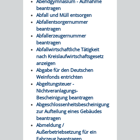
STADTENTWICKLUNG
Abendgymnasium - Aufnahme
HILFE
TAGESORDNUNG
BERATUNGSERGEBNI
beantragen
Abfall und Müll entsorgen
BERATUNGSERGEBNISSE
MENSCHEN
MENSCHEN
/
Abfallentsorgernummer
beantragen
MIT
MIT
SITZUNGSUNTERLAGEN
Abfallerzeugernummer
beantragen
BEHINDERUNG
DEMENZ
UMLEGUNGSAUSSCHUSS
BERATENDE
Abfallwirtschaftliche Tätigkeit
nach Kreislaufwirtschaftsgesetz
MIGRANTEN
BAUHERREN
AUSSCHÜSSE
anzeigen
Abgabe für den Deutschen
/
Weinfonds entrichten
BAUHERRENBERATUNG
GRUNDSTÜCKSWERTERMITTLUNG
BERATUNGSERGEBNISS
Abgeltungsteuer -
FLÜCHTLINGE
Nichtveranlagungs-
RATHAUS
DENKMALSCHUTZ
VERKAUF
Bescheinigung beantragen
Abgeschlossenheitsbescheinigung
STÄDTISCHER
AUFGABEN
STEUERVORTEILE
zur Aufteilung eines Gebäudes
beantragen
BAUPLÄTZE
DER
Abmeldung /
SATZUNGEN
BÜRGERMEISTER
ÄMTER
Außerbetriebsetzung für ein
UNTEREN
VERKAUF
Fahrzeug beantragen
IM