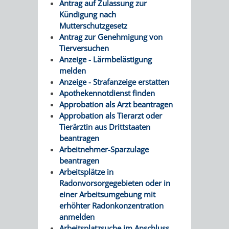
Antrag auf Zulassung zur
Kündigung nach
UMWELT-
VERWALTUNG
Mutterschutzgesetz
Antrag zur Genehmigung von
UND
HOHENSACH
Tierversuchen
Anzeige - Lärmbelästigung
KLIMASCHUTZ
VERWALTUNG
melden
Anzeige - Strafanzeige erstatten
KLIMASCHUTZ
LÜTZELSACH
Apothekennotdienst finden
Approbation als Arzt beantragen
UND
VERWALTUNG
Approbation als Tierarzt oder
Tierärztin aus Drittstaaten
ENERGIEMANAGE
OBERFLOCKE
beantragen
Arbeitnehmer-Sparzulage
VERWALTUNGSSTE
VERWALTUNG
beantragen
Arbeitsplätze in
RIPPENWEIER
RITSCHWEIE
Radonvorsorgegebieten oder in
einer Arbeitsumgebung mit
erhöhter Radonkonzentration
VERWALTUNGSSTE
anmelden
Arbeitsplatzsuche im Anschluss