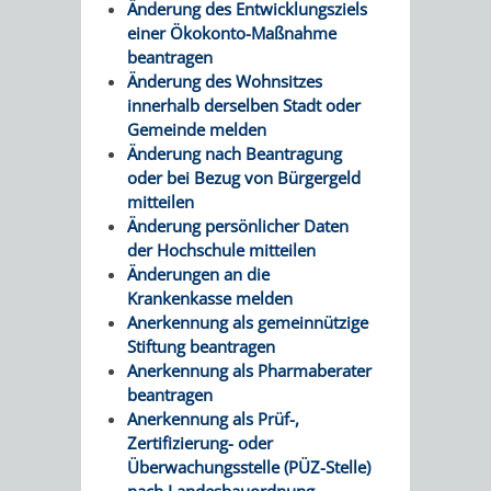
Änderung des Entwicklungsziels
RENTENABTE
UNTERBRI
einer Ökokonto-Maßnahme
beantragen
VON
Änderung des Wohnsitzes
innerhalb derselben Stadt oder
OBDACHL
Gemeinde melden
Änderung nach Beantragung
UND
oder bei Bezug von Bürgergeld
mitteilen
FLÜCHTLI
Änderung persönlicher Daten
der Hochschule mitteilen
Änderungen an die
EIGENBETRIEB
FEUERWEHR
Krankenkasse melden
Anerkennung als gemeinnützige
STADTENTWÄSSE
PERSONAL-
Stiftung beantragen
Anerkennung als Pharmaberater
UND
beantragen
Anerkennung als Prüf-,
ORGANISAT
Zertifizierung- oder
Überwachungsstelle (PÜZ-Stelle)
STADTARCHI
nach Landesbauordnung