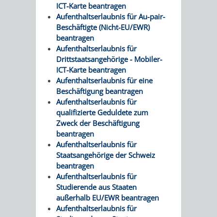
ICT-Karte beantragen
/ JAV
Aufenthaltserlaubnis für Au-pair-
Beschäftigte (Nicht-EU/EWR)
SCHWERBEHINDERTENVERTR
ZENSUS
beantragen
Aufenthaltserlaubnis für
2022
Drittstaatsangehörige - Mobiler-
ICT-Karte beantragen
STADTWEGWEISER
VERKEHR
Aufenthaltserlaubnis für eine
Beschäftigung beantragen
Aufenthaltserlaubnis für
qualifizierte Geduldete zum
Zweck der Beschäftigung
beantragen
ÄMTER
EINRICHTUNGEN
VERKEHRSINFORMATIONEN
BAHNVERKEHR
Aufenthaltserlaubnis für
Staatsangehörige der Schweiz
&
IN
BUSVERKEHR
RUFTAXI
beantragen
Aufenthaltserlaubnis für
BEHÖRDEN
DER
Studierende aus Staaten
CARSHARING
PARK
außerhalb EU/EWR beantragen
STADT
Aufenthaltserlaubnis für
&