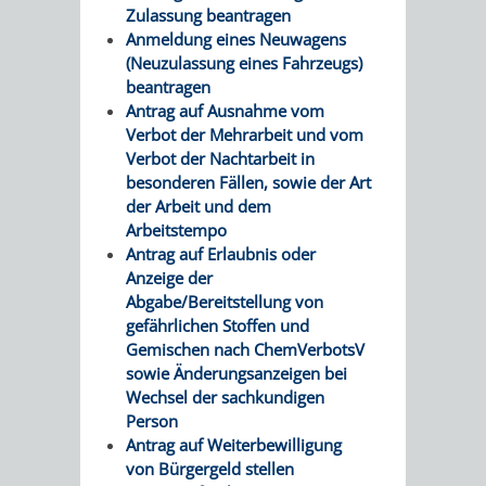
Zulassung beantragen
FINANZEN
STEUERABTEIL
HEIRATEN
Anmeldung eines Neuwagens
(Neuzulassung eines Fahrzeugs)
UND
IN
GRUNDSTEUER
beantragen
Antrag auf Ausnahme vom
HAUSHALT
WEINHEIM
STADTKASSE
Verbot der Mehrarbeit und vom
Verbot der Nachtarbeit in
INFORMATIO
WEINHEIME
besonderen Fällen, sowie der Art
BETEILIGUNGSMA
der Arbeit und dem
DES
KIRCHEN
Arbeitstempo
Antrag auf Erlaubnis oder
STANDESAM
FOTOMOTIV
Anzeige der
Abgabe/Bereitstellung von
-
gefährlichen Stoffen und
Gemischen nach ChemVerbotsV
WEINHEIM
sowie Änderungsanzeigen bei
Wechsel der sachkundigen
ALS
Person
Antrag auf Weiterbewilligung
GASTGEBER
von Bürgergeld stellen