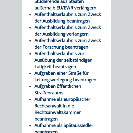
Studierende aus Staaten
FRIEDHÖFE
KIRCHEN
außerhalb EU/EWR verlängern
RIDE
Aufenthaltserlaubnis zum Zweck
der Ausbildung beantragen
BESTATTUNGSMÖGLICHKEITEN
HAUPTFRIEDHOF
KULTUREINRICHTUNGEN
PARKEN
RADFAHREN
Aufenthaltserlaubnis zum Zweck
der Ausbildung verlängern
WEINHEIM
THEATER
MUSEUM
APP
VRNNEXTBIKE
Aufenthaltserlaubnis zum Zweck
der Forschung beantragen
FRIEDHÖFE
FRIEDHOF
VERANSTALTUNGEN
KINDER
EASYPARKEN
VERKEHRSPLANU
Aufenthaltserlaubnis zur
Ausübung der selbständigen
HOHENSACHSEN
LÜTZELSACHSEN
IM
STADTPLAN /
Tätigkeit beantragen
GEOPORTAL
Aufgraben einer Straße für
FRIEDHOF
FRIEDHOF
MUSEUM
Leitungsverlegung beantragen
Aufgraben öffentlichen
OBERFLOCKENBACH
RIPPENWEIER-
STADTBIBLIOTHEK
KINO
Straßenraums
Aufnahme als europäischer
HEILIGKREUZ
Rechtsanwalt in die
A
AUSLEIHE
VERANSTALTER
Rechtsanwaltskammer
FRIEDHOF
beantragen
BIS
MEDIENANGEBOTE
VERANSTALTUNGSRÄUME
Aufnahme als Spätaussiedler
SULZBACH
beantragen