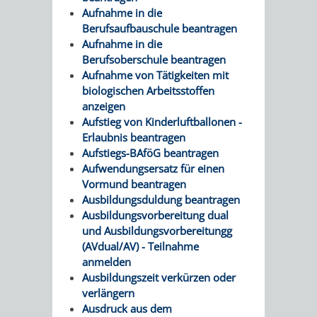
Z
ONLINE-
STADTHALLE
ROLF-
Aufnahme in die
Berufsaufbauschule beantragen
KATALOG
ENGELBRECHT-
Aufnahme in die
Berufsoberschule beantragen
HAUS
VERANSTALTUNGEN
AUSBILDUNG
Aufnahme von Tätigkeiten mit
biologischen Arbeitsstoffen
&
BÜRGERSAAL
anzeigen
Aufstieg von Kinderluftballonen -
PRAKTIKA
IM
Erlaubnis beantragen
Aufstiegs-BAföG beantragen
ALTEN
Aufwendungsersatz für einen
LEIHVERKEHR
SERVICE
Vormund beantragen
RATHAUS
Ausbildungsduldung beantragen
DER
FÜR
Ausbildungsvorbereitung dual
und Ausbildungsvorbereitungg
BIBLIOTHEK
LEHRER/INNEN
STADTARCHIV
(AVdual/AV) - Teilnahme
anmelden
&
BENUTZUNG
BESTANDSÜBERSICHT
Ausbildungszeit verkürzen oder
verlängern
ERZIEHER/INNEN
MELDEKARTEI
VERÖFFENTLICHUNGEN
Ausdruck aus dem