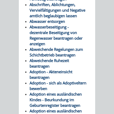
/
Abschriften, Ablichtungen,
AMT
AMT
DENKMALSCHUTZBEHÖRDE
STÄDTISCHER
Vervielfältigungen und Negative
BEREICH
DEZERNATE
amtlich beglaubigen lassen
FÜR
FÜR
HÄUSER
Abwasser entsorgen
DENKMALSCHUTZ
Abwasserbeseitigung -
BAURECHT
BILDUNG
/
dezentrale Beseitigung von
GENEHMIGUNGSVERFAHREN
TAG
Regenwasser beantragen oder
UND
UND
LIEGENSCHAFTEN
anzeigen
DES
Abweichende Regelungen zum
DENKMALSCHUTZ
SPORT
Schichtbetrieb beantragen
ABWASSERBESEITIGUNG
OFFENEN
Abweichende Ruhezeit
AMT
AMT
beantragen
DENKMALS
ERSCHLIESSUNGSBEITRAG
Adoption - Akteneinsicht
FÜR
FÜR
beantragen
ANTRAGSVERFAHREN
Adoption - sich als Adoptiveltern
IMMOBILIENWIRT
KULTUR,
bewerben
VERMIETE
Adoption eines ausländischen
TOURISMUS
STABSSTELLE
HOCHBAU
Kindes - Beurkundung im
DOCH
Geburtenregister beantragen
&
BÄDER
(PLANUNG
Adoption eines ausländischen