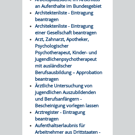
SULZBACH
an Aufenthalte im Bundesgebiet
Architektenliste - Eintragung
AMTLICHE
AUSSCHREIBUNGE
beantragen
Architektenliste - Eintragung
BEKANNTMACHUNGEN
INFORMATIONSPF
einer Gesellschaft beantragen
Arzt, Zahnarzt, Apotheker,
WAHLEN
STÄDTISCHE
Psychologischer
Psychotherapeut, Kinder- und
/
FINANZEN
Jugendlichenpsychotherapeut
mit ausländischer
ABSTIMMUNGEN
/
Berufsausbildung – Approbation
beantragen
HAUSHALT
Ärztliche Untersuchung von
jugendlichen Auszubildenden
und Berufsanfängern -
KOMMUNALE
RECHNUNGSS
Bescheinigung vorlegen lassen
Arztregister - Eintragung
STEUERN
beantragen
Aufenthaltserlaubnis für
STADTRECHT
PERSONALRAT
Arbeitnehmer aus Drittstaaten -