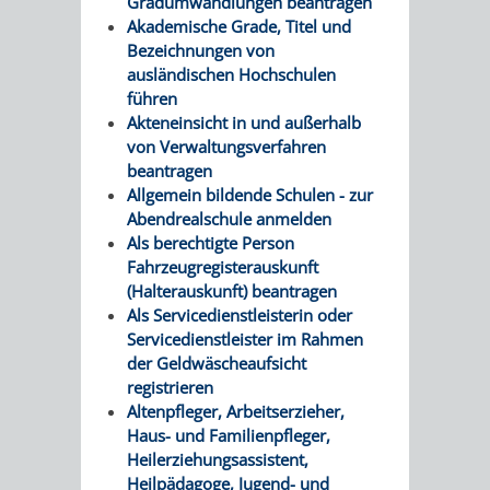
Gradumwandlungen beantragen
Akademische Grade, Titel und
VERKEHRSA
Bezeichnungen von
ausländischen Hochschulen
UND
führen
Akteneinsicht in und außerhalb
GRÜNFLÄCH
von Verwaltungsverfahren
beantragen
INFRASTRU
STRASSEN- 
Allgemein bildende Schulen - zur
Abendrealschule anmelden
ND L
Als berechtigte Person
Fahrzeugregisterauskunft
ANDSCHAF
(Halterauskunft) beantragen
Als Servicedienstleisterin oder
Servicedienstleister im Rahmen
FRIEDHÖFE
BAUBETRI
der Geldwäscheaufsicht
registrieren
AMT
BÜRGER-
Altenpfleger, Arbeitserzieher,
Haus- und Familienpfleger,
FÜR
UND
Heilerziehungsassistent,
Heilpädagoge, Jugend- und