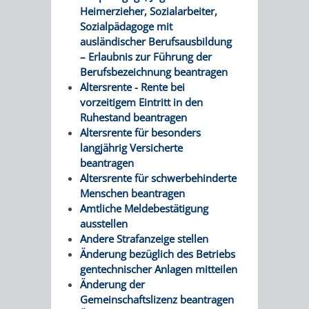
VERMESSUNG,
ORDNUNGSA
Heimerzieher, Sozialarbeiter,
Sozialpädagoge mit
BODENORDNUNG
AUSLÄNDERA
BÜRGERB
ausländischer Berufsausbildung
– Erlaubnis zur Führung der
UND
GEWERBE-
ÖFFENTLI
Berufsbezeichnung beantragen
Altersrente - Rente bei
GEOINFORMATIO
UND
SICHERHEI
vorzeitigem Eintritt in den
Ruhestand beantragen
GESUNDHEIT
ORDNUNG
Altersrente für besonders
langjährig Versicherte
UND
beantragen
Altersrente für schwerbehinderte
VERKEHR
Menschen beantragen
Amtliche Meldebestätigung
ausstellen
VERKEHRS
BUSSGEL
Andere Strafanzeige stellen
Änderung bezüglich des Betriebs
GEMEINDE
AKTUELL
gentechnischer Anlagen mitteilen
Änderung der
VERKEHR
Gemeinschaftslizenz beantragen