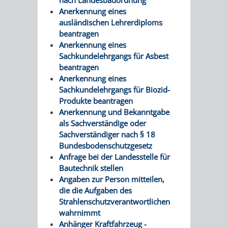
Anerkennung eines
PRESSE-
RECHNUNGS
ausländischen Lehrerdiploms
beantragen
UND
Anerkennung eines
REFERAT
Sachkundelehrgangs für Asbest
ÖFFENTLICHKEITS
beantragen
DES
Anerkennung eines
Sachkundelehrgangs für Biozid-
ERSTEN
Produkte beantragen
Anerkennung und Bekanntgabe
BÜRGERMEIS
als Sachverständige oder
Sachverständiger nach § 18
REFERAT
STABSSTELL
Bundesbodenschutzgesetz
Anfrage bei der Landesstelle für
DES
RECHT
Bautechnik stellen
Angaben zur Person mitteilen,
OBERBÜRGERMEI
STADTBIBLIO
die die Aufgaben des
Strahlenschutzverantwortlichen
STADTKÄMMEREI
STANDESAM
wahrnimmt
Anhänger Kraftfahrzeug -