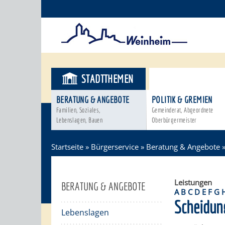
STADTTHEMEN
BÜRGERSER
BERATUNG & ANGEBOTE
POLITIK & GREMIEN
Familien, Soziales,
Gemeinderat, Abgeordnete
Lebenslagen, Bauen
Oberbürgermeister
Startseite
»
Bürgerservice
»
Beratung & Angebote
Leistungen
BERATUNG & ANGEBOTE
A
B
C
D
E
F
G
Scheidun
Lebenslagen