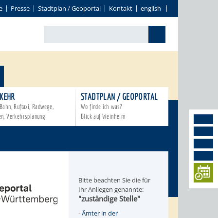
e
Presse
Stadtplan / Geoportal
Kontakt
english
KEHR
STADTPLAN / GEOPORTAL
Bahn, Ruftaxi, Radwege,
Wo finde ich was?
en, Verkehrsplanung
Blick auf Weinheim
Bitte beachten Sie die für
Ihr Anliegen genannte:
"zuständige Stelle"
-
Ämter in der