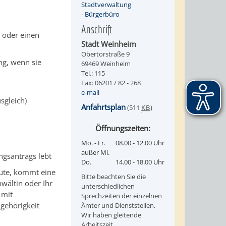
Stadtverwaltung
-
Bürgerbüro
Anschrift
n oder einen
Stadt Weinheim
Obertorstraße 9
ng, wenn sie
69469 Weinheim
Tel.: 115
Fax: 06201 / 82 - 268
e-mail
sgleich)
Anfahrtsplan
(511
KB
)
Öffnungszeiten:
Mo. - Fr.
08.00 - 12.00 Uhr
außer Mi.
ngsantrags lebt
Do.
14.00 - 18.00 Uhr
eute, kommt eine
Bitte beachten Sie die
nwältin oder Ihr
unterschiedlichen
 mit
Sprechzeiten der einzelnen
gehörigkeit
Ämter und Dienststellen.
Wir haben gleitende
Arbeitszeit.