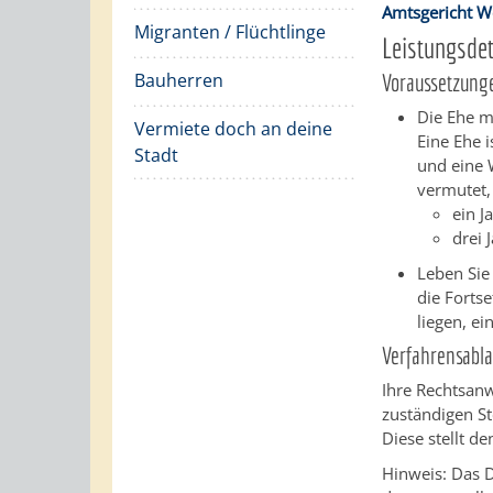
Amtsgericht 
Migranten / Flüchtlinge
Leistungsdet
Bauherren
Voraussetzung
Die Ehe m
Vermiete doch an deine
Eine Ehe 
Stadt
und eine 
vermutet,
ein J
drei 
Leben Sie
die Forts
liegen, e
Verfahrensabla
Ihre Rechtsan
zuständigen St
Diese stellt d
Hinweis:
Das D