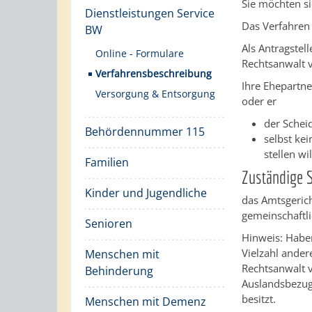
Sie möchten si
Dienstleistungen Service
Das Verfahren 
BW
Als Antragstel
Online - Formulare
Rechtsanwalt v
Verfahrensbeschreibung
Ihre Ehepartne
Versorgung & Entsorgung
oder er
der Schei
Behördennummer 115
selbst ke
stellen wil
Familien
Zuständige S
Kinder und Jugendliche
das Amtsgerich
gemeinschaftli
Senioren
Hinweis: Haben
Vielzahl ander
Menschen mit
Rechtsanwalt v
Behinderung
Auslandsbezug,
besitzt.
Menschen mit Demenz