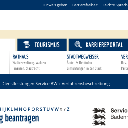
Hinweis geben
Barrierefreiheit
Leichte Sprach
VICE
TOURISMUS
KARRIEREPORTAL
RATHAUS
STADTWEGWEISER
VER
Stadtverwaltung, Wahlen,
Ämter & Behörden,
Bus, 
Finanzen, Stadtrecht
Einrichtungen in der Stadt
Park
»
Dienstleistungen Service BW
»
Verfahrensbeschreibung
H
I
J
K
L
M
N
O
P
Q
R
S
T
U
V
W
X
Y
Z
g beantragen