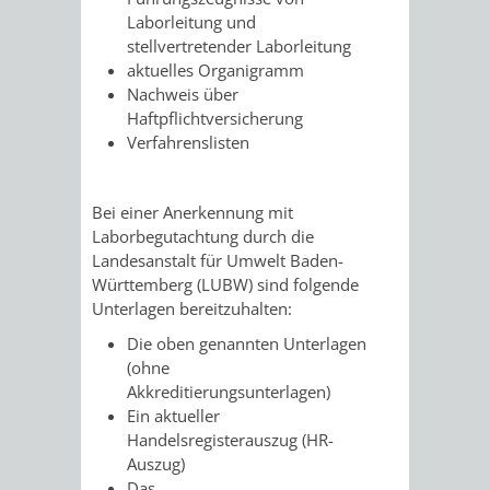
Laborleitung und
RENTENABTE
UNTERBRI
stellvertretender Laborleitung
aktuelles Organigramm
VON
Nachweis über
Haftpflichtversicherung
OBDACHL
Verfahrenslisten
UND
Bei einer Anerkennung mit
FLÜCHTLI
Laborbegutachtung durch die
Landesanstalt für Umwelt Baden-
EIGENBETRIEB
FEUERWEHR
Württemberg (LUBW) sind folgende
Unterlagen bereitzuhalten:
STADTENTWÄSSE
PERSONAL-
Die oben genannten Unterlagen
(ohne
UND
Akkreditierungsunterlagen)
Ein aktueller
ORGANISAT
Handelsregisterauszug (HR-
Auszug)
STADTARCHI
Das