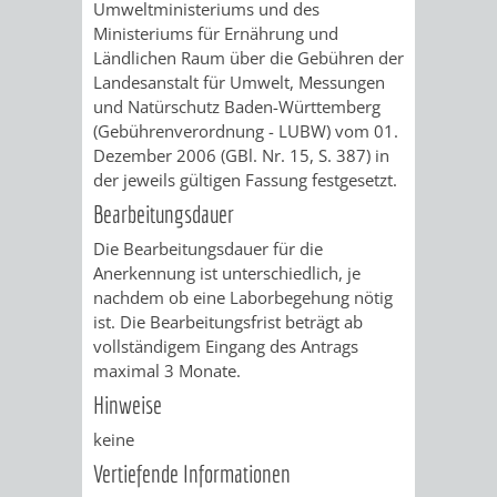
Umweltministeriums und des
FINANZEN
STEUERABTEIL
HEIRATEN
Ministeriums für Ernährung und
Ländlichen Raum über die Gebühren der
UND
IN
GRUNDSTEUER
Landesanstalt für Umwelt, Messungen
und Natürschutz Baden-Württemberg
HAUSHALT
WEINHEIM
(Gebührenverordnung - LUBW) vom 01.
STADTKASSE
Dezember 2006 (GBl. Nr. 15, S. 387) in
INFORMATIO
WEINHEIME
der jeweils gültigen Fassung festgesetzt.
BETEILIGUNGSMA
Bearbeitungsdauer
DES
KIRCHEN
Die Bearbeitungsdauer für die
STANDESAM
Anerkennung ist unterschiedlich, je
FOTOMOTIV
nachdem ob eine Laborbegehung nötig
ist. Die Bearbeitungsfrist beträgt ab
-
vollständigem Eingang des Antrags
maximal 3 Monate.
WEINHEIM
Hinweise
ALS
keine
Vertiefende Informationen
GASTGEBER