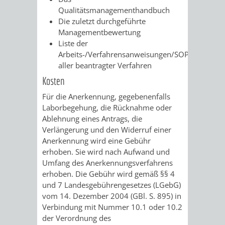
Qualitätsmanagementhandbuch
PRESSE-
RECHNUNGS
Die zuletzt durchgeführte
Managementbewertung
UND
Liste der
REFERAT
Arbeits-/Verfahrensanweisungen/SOPs
ÖFFENTLICHKEITS
aller beantragter Verfahren
DES
Kosten
ERSTEN
Für die Anerkennung, gegebenenfalls
Laborbegehung, die Rücknahme oder
BÜRGERMEIS
Ablehnung eines Antrags, die
Verlängerung und den Widerruf einer
REFERAT
STABSSTELL
Anerkennung wird eine Gebühr
erhoben. Sie wird nach Aufwand und
DES
RECHT
Umfang des Anerkennungsverfahrens
erhoben. Die Gebühr wird gemäß §§ 4
OBERBÜRGERMEI
STADTBIBLIO
und 7 Landesgebührengesetzes (LGebG)
vom 14. Dezember 2004 (GBl. S. 895) in
Verbindung mit Nummer 10.1 oder 10.2
STADTKÄMMEREI
STANDESAM
der Verordnung des