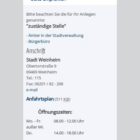
SULZBACH
Bitte beachten Sie die für Ihr Anliegen
AMTLICHE
AUSSCHREIBUNGE
genannte:
"zuständige Stelle"
BEKANNTMACHUNGEN
INFORMATIONSPF
-
Ämter in der Stadtverwaltung
-
Bürgerbüro
WAHLEN
STÄDTISCHE
Anschrift
Stadt Weinheim
/
FINANZEN
Obertorstraße 9
69469 Weinheim
ABSTIMMUNGEN
/
Tel.: 115
Fax: 06201 / 82 - 268
HAUSHALT
e-mail
Anfahrtsplan
(511
KB
)
KOMMUNALE
RECHNUNGSS
Öffnungszeiten:
STEUERN
Mo. - Fr.
08.00 - 12.00 Uhr
außer Mi.
Do.
14.00 - 18.00 Uhr
STADTRECHT
PERSONALRAT