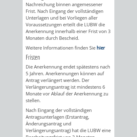
Nachreichung binnen angemessener
Frist. Nach Eingang der vollständigen
VERKEHRSA
Unterlagen und bei Vorliegen aller
Voraussetzungen erteilt die LUBW die
UND
Anerkennung innerhalb einer Frist von 3
Monaten durch Bescheid.
GRÜNFLÄCH
Weitere Informationen finden Sie
hier
INFRASTRU
STRASSEN- 
Fristen
Die Anerkennung endet spätestens nach
ND L
5 Jahren. Anerkennungen können auf
Antrag verlängert werden. Der
ANDSCHAF
Verlängerungsantrag ist mindestens 6
Monate vor Ablauf der Anerkennung zu
FRIEDHÖFE
BAUBETRI
stellen.
Nach Eingang der vollständigen
AMT
BÜRGER-
Antragsunterlagen (Erstantrag,
Änderungsantrag und
FÜR
UND
Verlängerungsantrag) hat die LUBW eine
Bearbeitungsfrist von 3 Monaten.