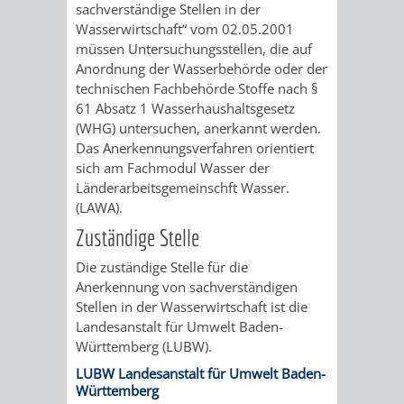
STADTENTWICKLUNG
sachverständige Stellen in der
HILFE
TAGESORDNUNG
BERATUNGSERGEBNI
Wasserwirtschaft“ vom 02.05.2001
BERATUNGSERGEBNISSE
müssen Untersuchungsstellen, die auf
MENSCHEN
MENSCHEN
/
Anordnung der Wasserbehörde oder der
technischen Fachbehörde Stoffe nach §
MIT
MIT
SITZUNGSUNTERLAGEN
61 Absatz 1 Wasserhaushaltsgesetz
(WHG) untersuchen, anerkannt werden.
BEHINDERUNG
DEMENZ
UMLEGUNGSAUSSCHUSS
BERATENDE
Das Anerkennungsverfahren orientiert
sich am Fachmodul Wasser der
MIGRANTEN
BAUHERREN
AUSSCHÜSSE
Länderarbeitsgemeinschft Wasser.
(LAWA).
/
BAUHERRENBERATUNG
GRUNDSTÜCKSWERTERMITTLUNG
BERATUNGSERGEBNISS
Zuständige Stelle
FLÜCHTLINGE
RATHAUS
Die zuständige Stelle für die
DENKMALSCHUTZ
VERKAUF
Anerkennung von sachverständigen
Stellen in der Wasserwirtschaft ist die
STÄDTISCHER
AUFGABEN
STEUERVORTEILE
Landesanstalt für Umwelt Baden-
Württemberg (LUBW).
BAUPLÄTZE
DER
SATZUNGEN
LUBW Landesanstalt für Umwelt Baden-
BÜRGERMEISTER
ÄMTER
Württemberg
UNTEREN
VERKAUF
IM