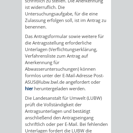
schriftlich zu stellen. Die Anerkennung
AN
WIRTSCHAFT
ist widerruflich. Die
UND
Untersuchungsaufgabe, für die eine
DEINE
Zulassung erfolgen soll, ist im Antrag zu
BAU)
KULTURBÜR
MUSEUM
benennen.
STADT
GEBÄUDEBETRIEB
LIEGENSCHAFT
STADTTOURI
WIRTSCHA
Das Antragsformular sowie weitere für
die Antragsstellung erforderliche
WIEDERVERMIETUNGSPRÄMIE
UND
Unterlagen (Verflichtungserklärung,
IMMOBILIENMAN
Verfahrensliste zum Antrag auf
STADTMAR
Anerkennung für
Abwasseruntersuchungen) können
formlos unter der E-Mail-Adresse Post-
AMT
AMT
ASUS@lubw.bwl.de angefordert oder
hier
heruntergeladen werden.
FÜR
FÜR
Die Landesanstalt für Umwelt (LUBW)
SOZIALE
STADTENTWI
prüft die Vollständigkeit der
Antragsunterlagen und bestätigt
ANGELEGENHEITE
anschließend den Antragseingang
AMT
schriftlich oder per E-Mail. Bei fehlenden
Unterlagen fordert die LUBW die
INTEGRATIONSBE
FÜR