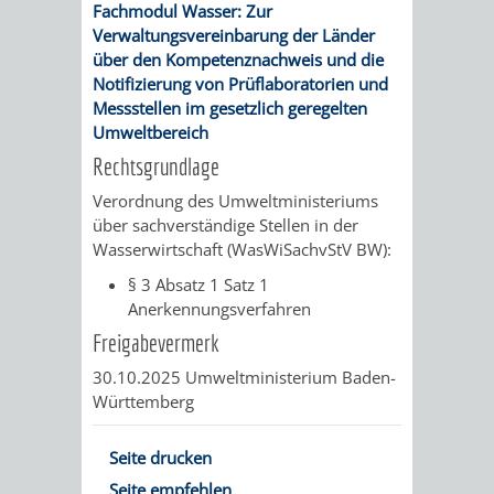
Fachmodul Wasser: Zur
UMWELT-
VERWALTUNG
Verwaltungsvereinbarung der Länder
über den Kompetenznachweis und die
UND
HOHENSACH
Notifizierung von Prüflaboratorien und
Messstellen im gesetzlich geregelten
KLIMASCHUTZ
Umweltbereich
VERWALTUNG
Rechtsgrundlage
KLIMASCHUTZ
LÜTZELSACH
Verordnung des Umweltministeriums
über sachverständige Stellen in der
UND
VERWALTUNG
Wasserwirtschaft (WasWiSachvStV BW):
ENERGIEMANAGE
§ 3 Absatz 1 Satz 1
OBERFLOCKE
Anerkennungsverfahren
Freigabevermerk
VERWALTUNGSSTE
VERWALTUNG
30.10.2025 Umweltministerium Baden-
RIPPENWEIER
RITSCHWEIE
Württemberg
VERWALTUNGSSTE
Seite drucken
Seite empfehlen