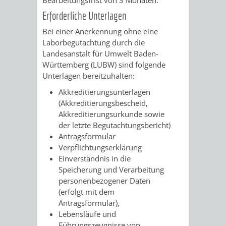
VERMESSUNG,
ORDNUNGSA
Erforderliche Unterlagen
BODENORDNUNG
AUSLÄNDERA
BÜRGERB
Bei einer Anerkennung ohne eine
Laborbegutachtung durch die
UND
GEWERBE-
ÖFFENTLI
Landesanstalt für Umwelt Baden-
Württemberg (LUBW) sind folgende
GEOINFORMATIO
UND
SICHERHEI
Unterlagen bereitzuhalten:
Akkreditierungsunterlagen
GESUNDHEIT
ORDNUNG
(Akkreditierungsbescheid,
Akkreditierungsurkunde sowie
UND
der letzte Begutachtungsbericht)
Antragsformular
VERKEHR
Verpflichtungserklärung
Einverständnis in die
VERKEHRS
BUSSGEL
Speicherung und Verarbeitung
personenbezogener Daten
GEMEINDE
AKTUELL
(erfolgt mit dem
Antragsformular),
VERKEHR
Lebensläufe und
Führungszeugnisse von