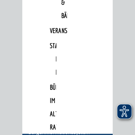
&
Behördennummer 115
BÄDER
Familien
Kinder und Jugendliche
VERANSTALTUNGSRÄUME
Senioren
STADTHALLE
ROLF-
Menschen mit Behinderung
ENGELBRECHT-
Menschen mit Demenz
HAUS
Migranten / Flüchtlinge
Bauherren
BÜRGERSAAL
Vermiete doch an deine Stadt
IM
POLITIK & GREMIEN
ALTEN
Oberbürgermeister
RATHAUS
Bürgerinformationssystem