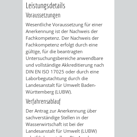
Leistungsdetails
/
AMT
AMT
DENKMALSCHUTZBEHÖRDE
STÄDTISCHER
BEREICH
Voraussetzungen
DEZERNATE
FÜR
FÜR
HÄUSER
Wesentliche Voraussetzung für einer
DENKMALSCHUTZ
Anerkennung ist der Nachweis der
BAURECHT
BILDUNG
/
Fachkompetenz. Der Nachweis der
GENEHMIGUNGSVERFAHREN
TAG
Fachkompetenz erfolgt durch eine
UND
UND
LIEGENSCHAFTEN
gültige, für die beantragten
DES
Untersuchungsbereiche anwendbare
DENKMALSCHUTZ
SPORT
und vollständige Akkreditierung nach
ABWASSERBESEITIGUNG
OFFENEN
DIN EN ISO 17025 oder durch eine
AMT
AMT
Laborbegutachtung durch die
DENKMALS
ERSCHLIESSUNGSBEITRAG
Landesanstalt für Umwelt Baden-
FÜR
FÜR
Württemberg (
LUBW).
ANTRAGSVERFAHREN
Verfahrensablauf
IMMOBILIENWIRT
KULTUR,
Der Antrag zur Anerkennung über
VERMIETE
TOURISMUS
sachverständige Stellen in der
STABSSTELLE
HOCHBAU
Wasserwirtschaft ist bei der
DOCH
&
Landesanstalt für Umwelt (LUBW)
BÄDER
(PLANUNG