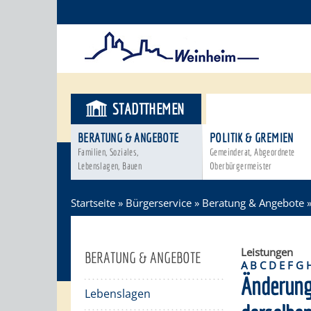
STADTTHEMEN
BÜRGERSER
BERATUNG & ANGEBOTE
POLITIK & GREMIEN
Familien, Soziales,
Gemeinderat, Abgeordnete
Lebenslagen, Bauen
Oberbürgermeister
Startseite
»
Bürgerservice
»
Beratung & Angebote
Leistungen
BERATUNG & ANGEBOTE
A
B
C
D
E
F
G
Änderung
Lebenslagen