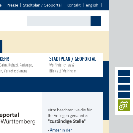
e
Presse
Stadtplan / Geoportal
Kontakt
english
KEHR
STADTPLAN / GEOPORTAL
Bahn, Ruftaxi, Radwege,
Wo finde ich was?
en, Verkehrsplanung
Blick auf Weinheim
Bitte beachten Sie die für
Ihr Anliegen genannte:
"zuständige Stelle"
-
Ämter in der