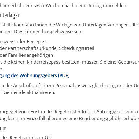
ich innerhalb von zwei Wochen nach dem Umzug ummelden.
Unterlagen
 Stelle kann von Ihnen die Vorlage von Unterlagen verlangen, d
enen. Dies können beispielsweise sein:
usweis oder Reisepass
oder Partnerschaftsurkunde, Scheidungsurteil
der Familienangehörigen
r, die keinen Kinderreisepass besitzen, müssen Sie eine Geburts
n.
igung des Wohnungsgebers (PDF)
en die Anschrift auf Ihrem Personalausweis gleichzeitig mit der
er Gemeinde aktualisieren.
vorgegebenen Frist in der Regel kostenfrei. In Abhängigkeit von ei
ng kann im Einzelfall allerdings eine Bearbeitungsgebühr erhob
auer
 der Regel sofort vor Ort