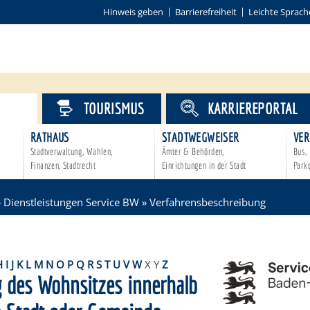
Hinweis geben
Barrierefreiheit
Leichte Sprach
VICE
TOURISMUS
KARRIEREPORTAL
RATHAUS
STADTWEGWEISER
VER
Stadtverwaltung, Wahlen,
Ämter & Behörden,
Bus, 
Finanzen, Stadtrecht
Einrichtungen in der Stadt
Park
»
Dienstleistungen Service BW
»
Verfahrensbeschreibung
H
I
J
K
L
M
N
O
P
Q
R
S
T
U
V
W
X
Y
Z
 des Wohnsitzes innerhalb