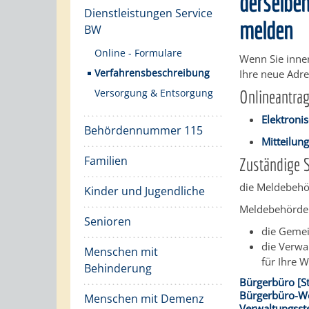
derselbe
Dienstleistungen Service
melden
BW
Online - Formulare
Wenn Sie inne
Verfahrensbeschreibung
Ihre neue Adre
Versorgung & Entsorgung
Onlineantra
Elektron
Behördennummer 115
Mitteilun
Familien
Zuständige S
die Meldebehö
Kinder und Jugendliche
Meldebehörde 
Senioren
die Gemei
die Verwa
Menschen mit
für Ihre 
Behinderung
Bürgerbüro [S
Bürgerbüro-We
Menschen mit Demenz
Verwaltungsst