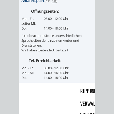
Anfahrtsplan
(511
KB
)
UMWELT-
VERWALTUNG
Öffnungszeiten:
UND
HOHENSACH
Mo. - Fr.
08.00 - 12.00 Uhr
außer Mi.
Do.
14.00 - 18.00 Uhr
KLIMASCHUTZ
VERWALTUNG
Bitte beachten Sie die unterschiedlichen
Sprechzeiten der einzelnen Ämter und
KLIMASCHUTZ
LÜTZELSACH
Dienststellen.
Wir haben gleitende Arbeitszeit.
UND
VERWALTUNG
Tel. Erreichbarkeit:
ENERGIEMANAGE
OBERFLOCKE
Mo. - Fr.
08.00 - 12.00 Uhr
Mo. - Mi.
14.00 - 16.00 Uhr
Do.
14.00 - 18.00 Uhr
VERWALTUNGSSTE
VERWALTUNG
RIPPENWEIER
RITSCHWEIE
VERWALTUNGSSTE