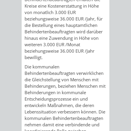
/
Kreise eine Kostenerstattung in Höhe
AMT
AMT
DENKMALSCHUTZBEHÖRDE
STÄDTISCHER
BEREICH
von monatlich 3.000 EUR
DEZERNATE
beziehungsweise 36.000 EUR /Jahr, für
FÜR
FÜR
HÄUSER
DENKMALSCHUTZ
die Bestellung eines hauptamtlichen
Behindertenbeauftragten wird darüber
BAURECHT
BILDUNG
/
hinaus eine Zuwendung in Höhe von
GENEHMIGUNGSVERFAHREN
TAG
weiteren 3.000 EUR /Monat
UND
UND
LIEGENSCHAFTEN
beziehungsweise 36.000 EUR /Jahr
DES
bewilligt.
DENKMALSCHUTZ
SPORT
ABWASSERBESEITIGUNG
OFFENEN
Die kommunalen
AMT
AMT
Behindertenbeauftragten verwirklichen
DENKMALS
ERSCHLIESSUNGSBEITRAG
die Gleichstellung von Menschen mit
FÜR
FÜR
Behinderungen, beziehen Menschen mit
Behinderungen in kommunale
ANTRAGSVERFAHREN
IMMOBILIENWIRT
KULTUR,
Entscheidungsprozesse ein und
entwickeln Maßnahmen, die deren
VERMIETE
TOURISMUS
Lebenssituation verbessern können. Die
STABSSTELLE
HOCHBAU
kommunalen Behindertenbeauftragten
DOCH
&
nehmen damit eine verbindende und
BÄDER
(PLANUNG
koordinierende Rolle zwischen