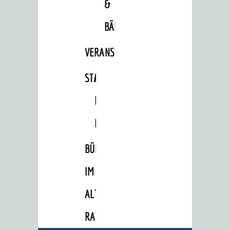
&
Ämter
BÄDER
Amtliche Bekanntmachungen
VERANSTALTUNGSRÄUME
Ausschreibungen
Wahlen / Abstimmungen
STADTHALLE
ROLF-
Städtische Finanzen / Haushalt
ENGELBRECHT-
Stadtrecht
HAUS
Personalrat / JAV
BÜRGERSAAL
Schwerbehindertenvertretung
IM
Zensus 2022
ALTEN
STADTWEGWEISER
Ämter & Behörden
RATHAUS