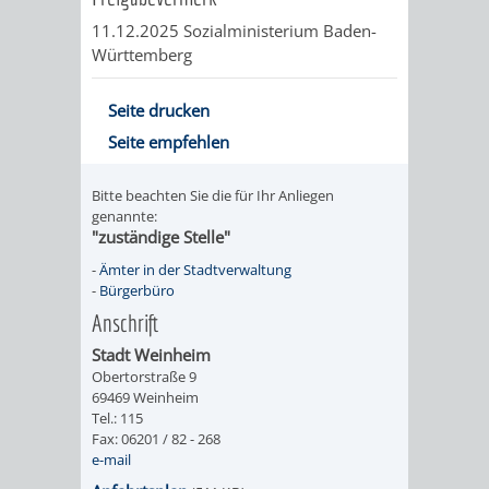
FINANZEN
STEUERABTEIL
HEIRATEN
11.12.2025 Sozialministerium Baden-
Württemberg
UND
IN
GRUNDSTEUER
Seite drucken
HAUSHALT
WEINHEIM
STADTKASSE
Seite empfehlen
INFORMATIO
WEINHEIME
BETEILIGUNGSMA
Bitte beachten Sie die für Ihr Anliegen
genannte:
DES
KIRCHEN
"zuständige Stelle"
STANDESAM
-
Ämter in der Stadtverwaltung
FOTOMOTIV
-
Bürgerbüro
Anschrift
-
Stadt Weinheim
WEINHEIM
Obertorstraße 9
69469 Weinheim
ALS
Tel.: 115
Fax: 06201 / 82 - 268
e-mail
GASTGEBER