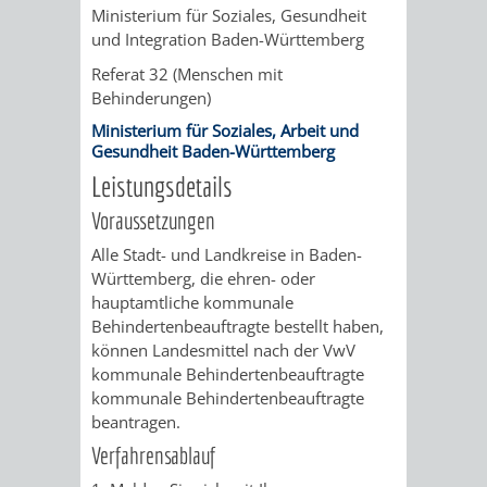
Ministerium für Soziales, Gesundheit
und Integration Baden-Württemberg
VERKEHRSA
Referat 32 (Menschen mit
UND
Behinderungen)
Ministerium für Soziales, Arbeit und
GRÜNFLÄCH
Gesundheit Baden-Württemberg
Leistungsdetails
INFRASTRU
STRASSEN- 
Voraussetzungen
ND L
Alle Stadt- und Landkreise in Baden-
Württemberg, die ehren- oder
ANDSCHAF
hauptamtliche kommunale
Behindertenbeauftragte bestellt haben,
FRIEDHÖFE
BAUBETRI
können Landesmittel nach der
VwV
kommunale Behindertenbeauftragte
AMT
BÜRGER-
kommunale Behindertenbeauftragte
beantragen.
FÜR
UND
Verfahrensablauf