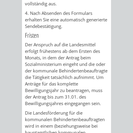
vollständig aus.
RENTENABTE
UNTERBRI
4. Nach Absenden des Formulars
erhalten Sie eine automatisch generierte
VON
Sendebestätigung.
OBDACHL
Fristen
Der Anspruch auf die Landesmittel
UND
erfolgt frühestens ab dem Ersten des
Monats, in dem der Antrag beim
FLÜCHTLI
Sozialministerium eingeht und die oder
der kommunale Behindertenbeauftragte
EIGENBETRIEB
FEUERWEHR
die Tätigkeit tatsächlich aufnimmt. Um
Anträge für das komplette
STADTENTWÄSSE
PERSONAL-
Bewilligungsjahr zu beantragen, muss
der Antrag bis zum 31.01. des
UND
Bewilligungsjahres eingegangen sein.
Die Landesförderung für die
ORGANISAT
kommunalen Behindertenbeauftragten
wird in einem (beziehungsweise bei
STADTARCHI
hauptamtlichen kommunalen