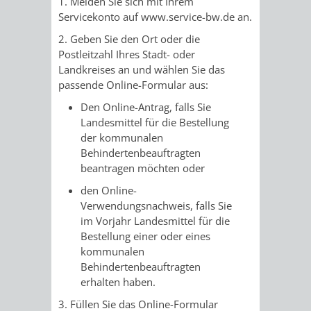
1. Melden Sie sich mit Ihrem
VERMESSUNG,
ORDNUNGSA
Servicekonto auf www.service-bw.de an.
BODENORDNUNG
AUSLÄNDERA
BÜRGERB
2. Geben Sie den Ort oder die
Postleitzahl Ihres Stadt- oder
UND
Landkreises an und wählen Sie das
GEWERBE-
ÖFFENTLI
passende Online-Formular aus:
GEOINFORMATIO
UND
SICHERHEI
Den Online-Antrag, falls Sie
Landesmittel für die Bestellung
GESUNDHEIT
ORDNUNG
der kommunalen
Behindertenbeauftragten
UND
beantragen möchten oder
den Online-
VERKEHR
Verwendungsnachweis, falls Sie
im Vorjahr Landesmittel für die
VERKEHRS
BUSSGEL
Bestellung einer oder eines
kommunalen
GEMEINDE
AKTUELL
Behindertenbeauftragten
erhalten haben.
VERKEHR
3. Füllen Sie das Online-Formular