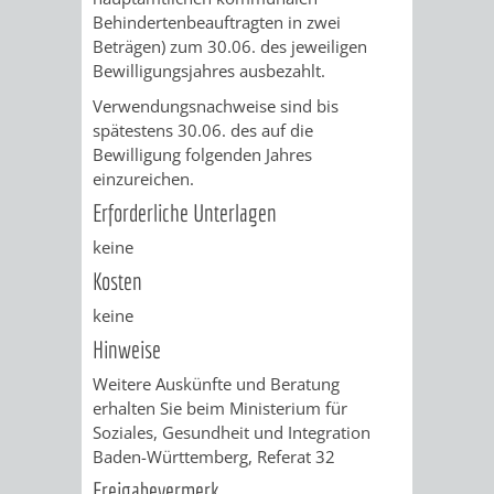
Behindertenbeauftragten in zwei
PRESSE-
RECHNUNGS
Beträgen) zum 30.06. des jeweiligen
Bewilligungsjahres ausbezahlt.
UND
REFERAT
Verwendungsnachweise sind bis
spätestens 30.06. des auf die
ÖFFENTLICHKEITS
DES
Bewilligung folgenden Jahres
einzureichen.
ERSTEN
Erforderliche Unterlagen
BÜRGERMEIS
keine
Kosten
REFERAT
STABSSTELL
keine
Hinweise
DES
RECHT
Weitere Auskünfte und Beratung
OBERBÜRGERMEI
STADTBIBLIO
erhalten Sie beim Ministerium für
Soziales, Gesundheit und Integration
Baden-Württemberg, Referat 32
STADTKÄMMEREI
STANDESAM
Freigabevermerk