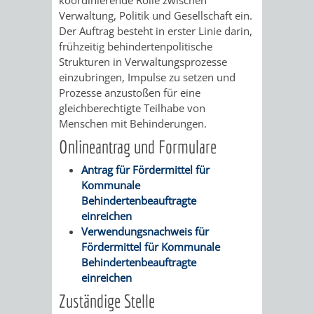
AN
WIRTSCHAFT
Verwaltung, Politik und Gesellschaft ein.
UND
Der Auftrag besteht in erster Linie darin,
DEINE
frühzeitig behindertenpolitische
BAU)
KULTURBÜR
MUSEUM
Strukturen in Verwaltungsprozesse
STADT
einzubringen, Impulse zu setzen und
GEBÄUDEBETRIEB
LIEGENSCHAFT
STADTTOURI
WIRTSCHA
Prozesse anzustoßen für eine
WIEDERVERMIETUNGSPRÄMIE
gleichberechtigte Teilhabe von
UND
IMMOBILIENMAN
Menschen mit Behinderungen.
Onlineantrag und Formulare
STADTMAR
Antrag für Fördermittel für
AMT
AMT
Kommunale
Behindertenbeauftragte
FÜR
FÜR
einreichen
Verwendungsnachweis für
SOZIALE
STADTENTWI
Fördermittel für Kommunale
Behindertenbeauftragte
ANGELEGENHEITE
einreichen
AMT
Zuständige Stelle
INTEGRATIONSBE
FÜR