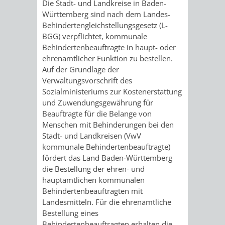
STADTENTWICKLUNG
Die Stadt- und Landkreise in Baden-
HILFE
TAGESORDNUNG
BERATUNGSERGEBNI
Württemberg sind nach dem Landes-
Behindertengleichstellungsgesetz (L-
BERATUNGSERGEBNISSE
MENSCHEN
MENSCHEN
/
BGG) verpflichtet, kommunale
Behindertenbeauftragte in haupt- oder
MIT
MIT
SITZUNGSUNTERLAGEN
ehrenamtlicher Funktion zu bestellen.
Auf der Grundlage der
BEHINDERUNG
DEMENZ
UMLEGUNGSAUSSCHUSS
BERATENDE
Verwaltungsvorschrift des
Sozialministeriums zur Kostenerstattung
MIGRANTEN
BAUHERREN
AUSSCHÜSSE
und Zuwendungsgewährung für
Beauftragte für die Belange von
/
Menschen mit Behinderungen bei den
BAUHERRENBERATUNG
GRUNDSTÜCKSWERTERMITTLUNG
BERATUNGSERGEBNISS
Stadt- und Landkreisen (
VwV
FLÜCHTLINGE
kommunale Behindertenbeauftragte)
RATHAUS
DENKMALSCHUTZ
VERKAUF
fördert das Land Baden-Württemberg
die Bestellung der ehren- und
STÄDTISCHER
AUFGABEN
STEUERVORTEILE
hauptamtlichen kommunalen
Behindertenbeauftragten mit
BAUPLÄTZE
DER
SATZUNGEN
Landesmitteln. Für die ehrenamtliche
BÜRGERMEISTER
ÄMTER
Bestellung eines
UNTEREN
VERKAUF
IM
Behindertenbeauftragten erhalten die