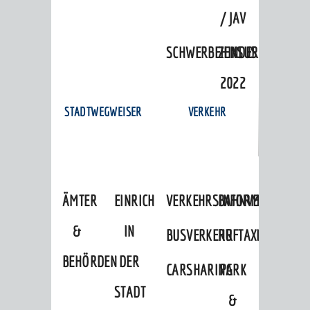
/ JAV
SCHWERBEHINDERTENVERTR
ZENSUS
2022
STADTWEGWEISER
VERKEHR
ÄMTER
EINRICHTUNGEN
VERKEHRSINFORMATIONEN
BAHNVERKEHR
&
IN
BUSVERKEHR
RUFTAXI
BEHÖRDEN
DER
CARSHARING
PARK
STADT
&