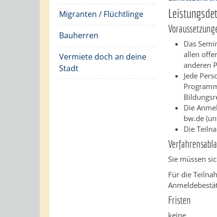
Leistungsdet
Migranten / Flüchtlinge
Voraussetzung
Bauherren
Das Semin
allen off
Vermiete doch an deine
anderen P
Stadt
Jede Pers
Programm 
Bildungsr
Die Anmel
bw.de (un
Die
Teiln
Verfahrensabla
Sie müssen sich
Für die Teiln
Anmeldebestäti
Fristen
keine