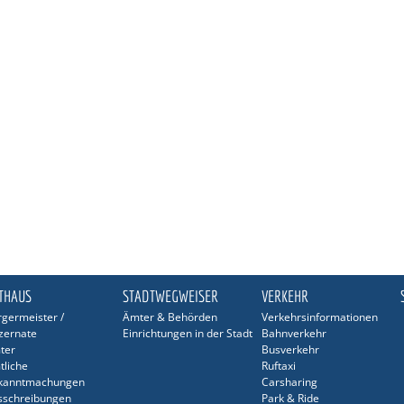
THAUS
STADTWEGWEISER
VERKEHR
germeister /
Ämter & Behörden
Verkehrsinformationen
zernate
Einrichtungen in der Stadt
Bahnverkehr
ter
Busverkehr
tliche
Ruftaxi
kanntmachungen
Carsharing
sschreibungen
Park & Ride