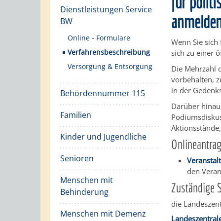
für polit
Dienstleistungen Service
anmelde
BW
Online - Formulare
Wenn Sie sich 
Verfahrensbeschreibung
sich zu einer 
Versorgung & Entsorgung
Die Mehrzahl d
vorbehalten, 
in der Gedenks
Behördennummer 115
Darüber hinaus
Familien
Podiumsdiskus
Aktionsstände
Kinder und Jugendliche
Onlineantra
Senioren
Veranstal
den Veran
Menschen mit
Zuständige S
Behinderung
die Landeszen
Menschen mit Demenz
Landeszentral