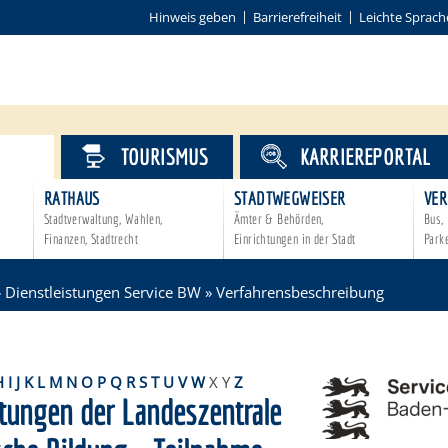
Hinweis geben
Barrierefreiheit
Leichte Sprach
VICE
TOURISMUS
KARRIEREPORTAL
RATHAUS
STADTWEGWEISER
VER
Stadtverwaltung, Wahlen,
Ämter & Behörden,
Bus, 
Finanzen, Stadtrecht
Einrichtungen in der Stadt
Park
»
Dienstleistungen Service BW
»
Verfahrensbeschreibung
H
I
J
K
L
M
N
O
P
Q
R
S
T
U
V
W
X
Y
Z
ltungen der Landeszentrale