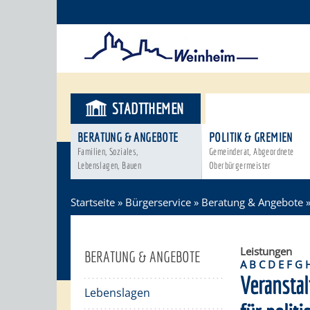
STADTTHEMEN
BÜRGERSER
BERATUNG & ANGEBOTE
POLITIK & GREMIEN
Familien, Soziales,
Gemeinderat, Abgeordnete
Lebenslagen, Bauen
Oberbürgermeister
Startseite
»
Bürgerservice
»
Beratung & Angebote
Leistungen
BERATUNG & ANGEBOTE
A
B
C
D
E
F
G
Veransta
Lebenslagen