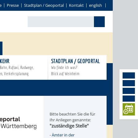
e
Presse
Stadtplan / Geoportal
Kontakt
english
KEHR
STADTPLAN / GEOPORTAL
Bahn, Ruftaxi, Radwege,
Wo finde ich was?
en, Verkehrsplanung
Blick auf Weinheim
Bitte beachten Sie die für
Ihr Anliegen genannte:
"zuständige Stelle"
-
Ämter in der