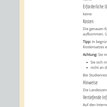
Erforderliche 
keine
Kosten
Die genauen Ko
aufkommen. Üb
Tipp:
In begrün
Kostensatzes 
Achtung:
Sie m
Sie sich 
nicht an 
Bei Studienre
Hinweise
Die Landeszent
Vertiefende In
Auf den Intern