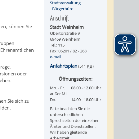
Stadtverwaltung
-
Bürgerbüro
Anschrift
eren, können Sie
Stadt Weinheim
Obertorstraße 9
69469 Weinheim
gruppen
Tel.: 115
, Ehrenamtlichen
Fax: 06201 / 82 - 268
e-mail
Anfahrtsplan
(511
KB
)
träge,
rsionen oder
Öffnungszeiten:
tehen.
Mo. - Fr.
08.00 - 12.00 Uhr
außer Mi.
Do.
14.00 - 18.00 Uhr
en Sie sich zu
lden.
Bitte beachten Sie die
unterschiedlichen
Sprechzeiten der einzelnen
Ämter und Dienststellen.
Wir haben gleitende
Arbeitszeit.