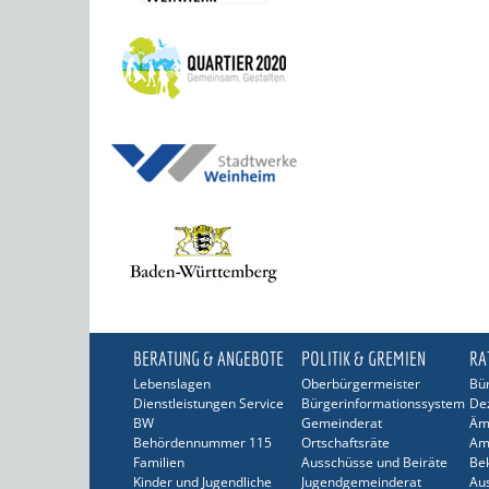
BERATUNG & ANGEBOTE
POLITIK & GREMIEN
RA
Lebenslagen
Oberbürgermeister
Bür
Dienstleistungen Service
Bürgerinformationssystem
De
BW
Gemeinderat
Äm
Behördennummer 115
Ortschaftsräte
Am
Familien
Ausschüsse und Beiräte
Be
Kinder und Jugendliche
Jugendgemeinderat
Au