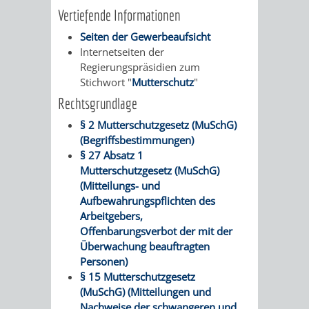
Vertiefende Informationen
RENTENABTE
UNTERBRI
Seiten der Gewerbeaufsicht
VON
Internetseiten der
Regierungspräsidien zum
OBDACHL
Stichwort "
Mutterschutz
"
Rechtsgrundlage
UND
§ 2 Mutterschutzgesetz (MuSchG)
FLÜCHTLI
(Begriffsbestimmungen)
§ 27 Absatz 1
Mutterschutzgesetz (MuSchG)
EIGENBETRIEB
FEUERWEHR
(Mitteilungs- und
Aufbewahrungspflichten des
STADTENTWÄSSE
PERSONAL-
Arbeitgebers,
Offenbarungsverbot der mit der
UND
Überwachung beauftragten
Personen)
ORGANISAT
§ 15 Mutterschutzgesetz
(MuSchG) (Mitteilungen und
STADTARCHI
Nachweise der schwangeren und