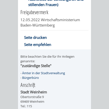
stillenden Frauen)
PRESSE-
RECHNUNGS
Freigabevermerk
12.05.2022 Wirtschaftsministerium
UND
REFERAT
Baden-Württemberg
ÖFFENTLICHKEITS
DES
Seite drucken
ERSTEN
Seite empfehlen
BÜRGERMEIS
Bitte beachten Sie die für Ihr Anliegen
genannte:
"zuständige Stelle"
REFERAT
STABSSTELL
-
Ämter in der Stadtverwaltung
DES
RECHT
-
Bürgerbüro
Anschrift
OBERBÜRGERMEI
STADTBIBLIO
Stadt Weinheim
Obertorstraße 9
STADTKÄMMEREI
STANDESAM
69469 Weinheim
Tel.: 115