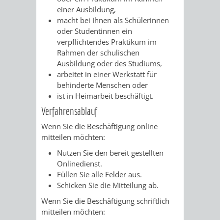
einer Ausbildung,
VERKEHRSA
macht bei Ihnen als Schülerinnen
oder Studentinnen ein
UND
verpflichtendes Praktikum im
Rahmen der schulischen
GRÜNFLÄCH
Ausbildung oder des Studiums,
arbeitet in einer Werkstatt für
behinderte Menschen oder
INFRASTRU
STRASSEN- 
ist in Heimarbeit beschäftigt.
ND L
Verfahrensablauf
Wenn Sie die Beschäftigung online
ANDSCHAF
mitteilen möchten:
Nutzen Sie den bereit gestellten
FRIEDHÖFE
BAUBETRI
Onlinedienst.
Füllen Sie alle Felder aus.
AMT
BÜRGER-
Schicken Sie die Mitteilung ab.
FÜR
UND
Wenn Sie die Beschäftigung schriftlich
mitteilen möchten: