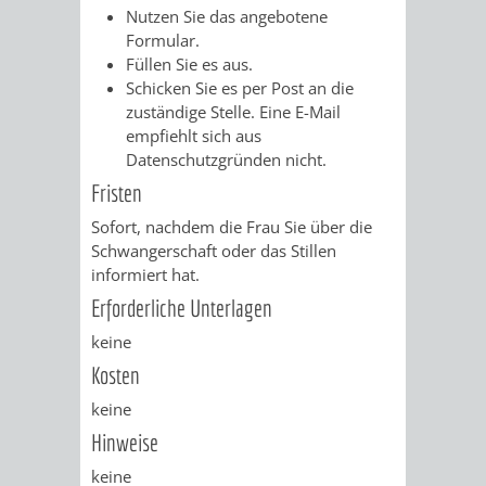
VERMESSUNG,
ORDNUNGSA
Nutzen Sie das angebotene
Formular.
BODENORDNUNG
AUSLÄNDERA
BÜRGERB
Füllen Sie es aus.
Schicken Sie es per Post an die
UND
zuständige Stelle. Eine E-Mail
GEWERBE-
ÖFFENTLI
empfiehlt sich aus
GEOINFORMATIO
Datenschutzgründen nicht.
UND
SICHERHEI
Fristen
GESUNDHEIT
ORDNUNG
Sofort, nachdem die Frau Sie über die
Schwangerschaft oder das Stillen
UND
informiert hat.
VERKEHR
Erforderliche Unterlagen
keine
VERKEHRS
BUSSGEL
Kosten
keine
GEMEINDE
AKTUELL
Hinweise
VERKEHR
keine