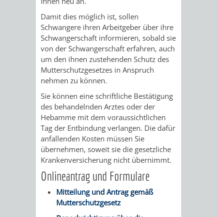
Ihnen neu an.
/
AMT
AMT
Damit dies möglich ist, sollen
DENKMALSCHUTZBEHÖRDE
STÄDTISCHER
BEREICH
Schwangere ihren Arbeitgeber über ihre
DEZERNATE
FÜR
FÜR
Schwangerschaft informieren, sobald sie
HÄUSER
DENKMALSCHUTZ
von der Schwangerschaft erfahren, auch
BAURECHT
BILDUNG
um den ihnen zustehenden Schutz des
/
GENEHMIGUNGSVERFAHREN
TAG
Mutterschutzgesetzes in Anspruch
UND
UND
nehmen zu können.
LIEGENSCHAFTEN
DES
Sie können eine schriftliche Bestätigung
DENKMALSCHUTZ
SPORT
ABWASSERBESEITIGUNG
des behandelnden Arztes oder der
OFFENEN
Hebamme mit dem voraussichtlichen
AMT
AMT
Tag der Entbindung verlangen.
Die dafür
DENKMALS
ERSCHLIESSUNGSBEITRAG
anfallenden Kosten müssen Sie
FÜR
FÜR
übernehmen, soweit sie die gesetzliche
ANTRAGSVERFAHREN
Krankenversicherung nicht übernimmt.
IMMOBILIENWIRT
KULTUR,
Onlineantrag und Formulare
VERMIETE
TOURISMUS
STABSSTELLE
HOCHBAU
Mitteilung und Antrag gemäß
DOCH
Mutterschutzgesetz
&
BÄDER
(PLANUNG