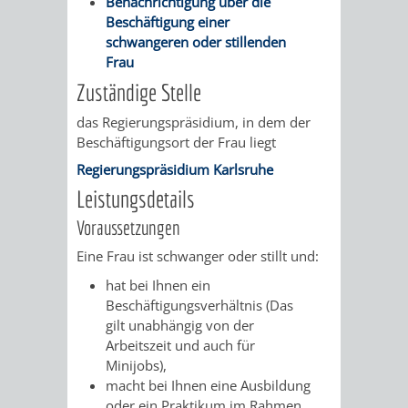
Benachrichtigung über die
AN
WIRTSCHAFT
Beschäftigung einer
UND
schwangeren oder stillenden
DEINE
Frau
BAU)
KULTURBÜR
MUSEUM
STADT
Zuständige Stelle
GEBÄUDEBETRIEB
LIEGENSCHAFT
STADTTOURI
WIRTSCHA
das Regierungspräsidium, in dem der
WIEDERVERMIETUNGSPRÄMIE
Beschäftigungsort der Frau liegt
UND
IMMOBILIENMAN
Regierungspräsidium Karlsruhe
STADTMAR
Leistungsdetails
Voraussetzungen
AMT
AMT
Eine Frau ist schwanger oder stillt und:
FÜR
FÜR
hat bei Ihnen ein
Beschäftigungsverhältnis
(Das
SOZIALE
STADTENTWI
gilt unabhängig von der
Arbeitszeit und auch für
ANGELEGENHEITE
AMT
Minijobs)
,
macht bei Ihnen eine Ausbildung
INTEGRATIONSBE
FÜR
oder ein Praktikum im Rahmen