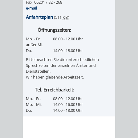
Fax: 06201 / 82 - 268
FINANZEN
STEUERABTEIL
HEIRATEN
e-mail
Anfahrtsplan
(511
KB
)
UND
IN
GRUNDSTEUER
Öffnungszeiten:
HAUSHALT
WEINHEIM
STADTKASSE
Mo. - Fr.
08.00 - 12.00 Uhr
außer Mi.
INFORMATIO
WEINHEIME
Do.
14.00 - 18.00 Uhr
BETEILIGUNGSMA
Bitte beachten Sie die unterschiedlichen
DES
KIRCHEN
Sprechzeiten der einzelnen Ämter und
Dienststellen.
STANDESAM
Wir haben gleitende Arbeitszeit.
FOTOMOTIV
Tel. Erreichbarkeit:
-
Mo. - Fr.
08.00 - 12.00 Uhr
WEINHEIM
Mo. - Mi.
14.00 - 16.00 Uhr
Do.
14.00 - 18.00 Uhr
ALS
GASTGEBER