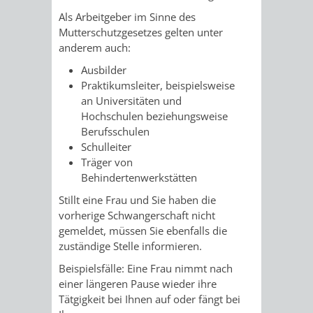
STADTENTWICKLUNG
HILFE
TAGESORDNUNG
BERATUNGSERGEBNI
Als Arbeitgeber im Sinne des
Mutterschutzgesetzes gelten unter
BERATUNGSERGEBNISSE
MENSCHEN
MENSCHEN
/
anderem auch:
Ausbilder
MIT
MIT
SITZUNGSUNTERLAGEN
Praktikumsleiter, beispielsweise
an Universitäten und
BEHINDERUNG
DEMENZ
UMLEGUNGSAUSSCHUSS
BERATENDE
Hochschulen beziehungsweise
Berufsschulen
MIGRANTEN
BAUHERREN
AUSSCHÜSSE
Schulleiter
Träger von
/
BAUHERRENBERATUNG
GRUNDSTÜCKSWERTERMITTLUNG
BERATUNGSERGEBNISS
Behindertenwerkstätten
Stillt eine Frau und Sie haben die
FLÜCHTLINGE
RATHAUS
DENKMALSCHUTZ
VERKAUF
vorherige Schwangerschaft nicht
gemeldet, müssen Sie ebenfalls die
STÄDTISCHER
AUFGABEN
STEUERVORTEILE
zuständige Stelle informieren.
Beispielsfälle: Eine Frau nimmt nach
BAUPLÄTZE
DER
SATZUNGEN
einer längeren Pause wieder ihre
BÜRGERMEISTER
ÄMTER
Tätgigkeit bei Ihnen auf oder fängt bei
UNTEREN
VERKAUF
IM