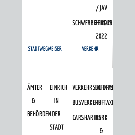
/ JAV
SCHWERBEHINDERTENVERTR
ZENSUS
2022
STADTWEGWEISER
VERKEHR
ÄMTER
EINRICHTUNGEN
VERKEHRSINFORMATIONEN
BAHNVERKEHR
&
IN
BUSVERKEHR
RUFTAXI
BEHÖRDEN
DER
CARSHARING
PARK
STADT
&