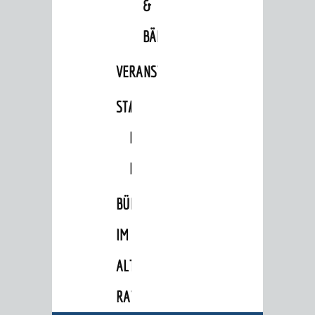
&
VERKEHR
BÄDER
Verkehrsinformationen
VERANSTALTUNGSRÄUME
Bahnverkehr
STADTHALLE
ROLF-
Busverkehr
Ruftaxi
ENGELBRECHT-
Carsharing
HAUS
Park & Ride
BÜRGERSAAL
Parken
IM
Radfahren
ALTEN
Verkehrsplanung
RATHAUS
STADTPLAN / GEOPORTAL