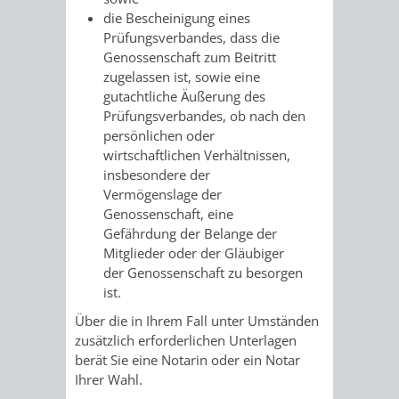
die Bescheinigung eines
VERKEHRSA
Prüfungsverbandes, dass die
Genossenschaft zum Beitritt
UND
zugelassen ist, sowie eine
gutachtliche Äußerung des
GRÜNFLÄCH
Prüfungsverbandes, ob nach den
persönlichen oder
wirtschaftlichen Verhältnissen,
INFRASTRU
STRASSEN- 
insbesondere der
Vermögenslage der
ND L
Genossenschaft, eine
Gefährdung der Belange der
ANDSCHAF
Mitglieder oder der Gläubiger
der Genossenschaft zu besorgen
FRIEDHÖFE
BAUBETRI
ist.
Über die in Ihrem Fall unter Umständen
AMT
BÜRGER-
zusätzlich erforderlichen Unterlagen
berät Sie eine Notarin oder ein Notar
FÜR
UND
Ihrer Wahl.