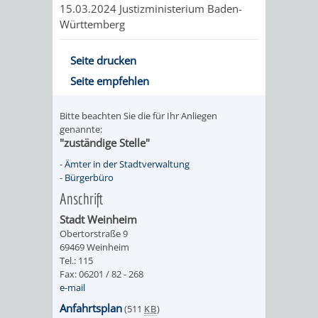
15.03.2024 Justizministerium Baden-
Württemberg
PRESSE-
RECHNUNGS
Seite drucken
UND
REFERAT
Seite empfehlen
ÖFFENTLICHKEITS
DES
Bitte beachten Sie die für Ihr Anliegen
ERSTEN
genannte:
"zuständige Stelle"
BÜRGERMEIS
-
Ämter in der Stadtverwaltung
-
Bürgerbüro
REFERAT
STABSSTELL
Anschrift
Stadt Weinheim
DES
RECHT
Obertorstraße 9
69469 Weinheim
OBERBÜRGERMEI
STADTBIBLIO
Tel.: 115
Fax: 06201 / 82 - 268
e-mail
STADTKÄMMEREI
STANDESAM
Anfahrtsplan
(511
KB
)