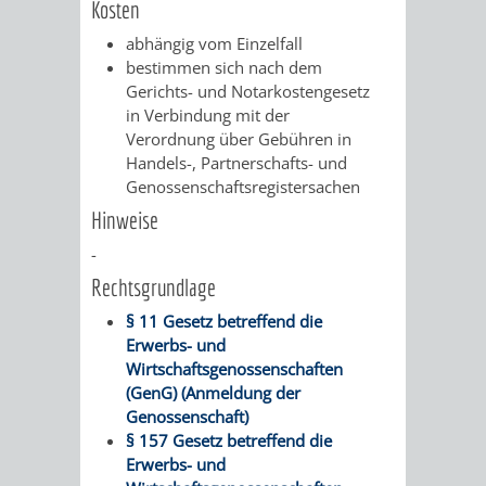
VERMESSUNG,
ORDNUNGSA
Kosten
abhängig vom Einzelfall
BODENORDNUNG
AUSLÄNDERA
BÜRGERB
bestimmen sich nach dem
Gerichts- und Notarkostengesetz
UND
GEWERBE-
ÖFFENTLI
in Verbindung mit der
Verordnung über Gebühren in
GEOINFORMATIO
UND
SICHERHEI
Handels-, Partnerschafts- und
Genossenschaftsregistersachen
GESUNDHEIT
ORDNUNG
Hinweise
-
UND
Rechtsgrundlage
VERKEHR
§ 11 Gesetz betreffend die
Erwerbs- und
VERKEHRS
BUSSGEL
Wirtschaftsgenossenschaften
(GenG) (Anmeldung der
GEMEINDE
AKTUELL
Genossenschaft)
§ 157 Gesetz betreffend die
VERKEHR
Erwerbs- und