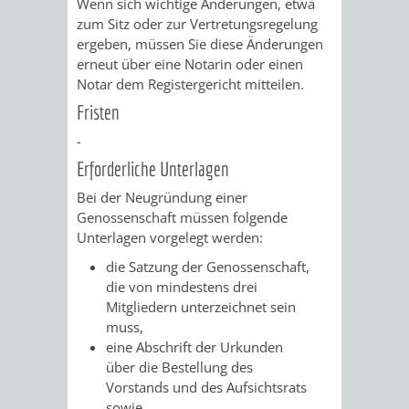
Wenn sich wichtige Änderungen, etwa
AN
WIRTSCHAFT
zum Sitz oder zur Vertretungsregelung
UND
ergeben, müssen Sie diese Änderungen
DEINE
erneut über eine Notarin oder einen
BAU)
KULTURBÜR
MUSEUM
Notar dem Registergericht mitteilen.
STADT
Fristen
GEBÄUDEBETRIEB
LIEGENSCHAFT
STADTTOURI
WIRTSCHA
WIEDERVERMIETUNGSPRÄMIE
-
UND
IMMOBILIENMAN
Erforderliche Unterlagen
STADTMAR
Bei der Neugründung einer
Genossenschaft müssen folgende
AMT
AMT
Unterlagen vorgelegt werden:
die Satzung der Genossenschaft,
FÜR
FÜR
die von mindestens drei
Mitgliedern unterzeichnet sein
SOZIALE
STADTENTWI
muss,
eine Abschrift der Urkunden
ANGELEGENHEITE
AMT
über die Bestellung des
Vorstands und des Aufsichtsrats
INTEGRATIONSBE
FÜR
sowie