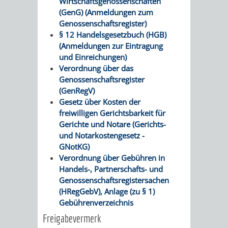
Wirtschaftsgenossenschaften
(GenG) (Anmeldungen zum
RENTENABTE
UNTERBRI
Genossenschaftsregister)
§ 12 Handelsgesetzbuch (HGB)
VON
(Anmeldungen zur Eintragung
und Einreichungen)
OBDACHL
Verordnung über das
Genossenschaftsregister
UND
(GenRegV)
Gesetz über Kosten der
FLÜCHTLI
freiwilligen Gerichtsbarkeit für
Gerichte und Notare (Gerichts-
EIGENBETRIEB
FEUERWEHR
und Notarkostengesetz -
GNotKG)
STADTENTWÄSSE
PERSONAL-
Verordnung über Gebühren in
Handels-, Partnerschafts- und
UND
Genossenschaftsregistersachen
(HRegGebV), Anlage (zu § 1)
ORGANISAT
Gebührenverzeichnis
Freigabevermerk
STADTARCHI