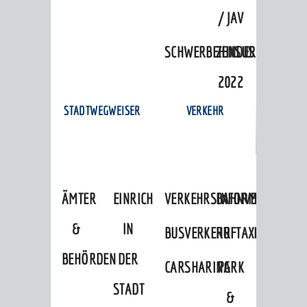
/ JAV
SCHWERBEHINDERTENVERTR
ZENSUS
2022
STADTWEGWEISER
VERKEHR
ÄMTER
EINRICHTUNGEN
VERKEHRSINFORMATIONEN
BAHNVERKEHR
&
IN
BUSVERKEHR
RUFTAXI
BEHÖRDEN
DER
CARSHARING
PARK
STADT
&