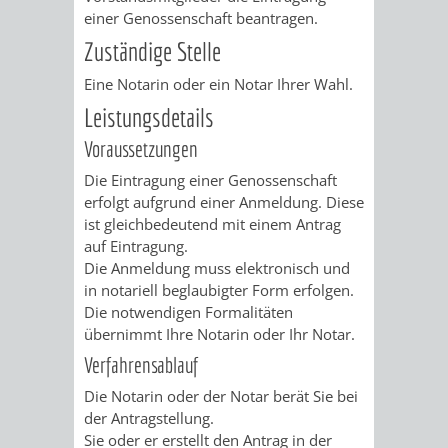
STADTENTWICKLUNG
HILFE
einer Genossenschaft beantragen.
TAGESORDNUNG
BERATUNGSERGEBNI
Zuständige Stelle
BERATUNGSERGEBNISSE
MENSCHEN
MENSCHEN
/
Eine Notarin oder ein Notar Ihrer Wahl.
MIT
MIT
SITZUNGSUNTERLAGEN
Leistungsdetails
Voraussetzungen
BEHINDERUNG
DEMENZ
UMLEGUNGSAUSSCHUSS
BERATENDE
Die Eintragung einer Genossenschaft
MIGRANTEN
BAUHERREN
AUSSCHÜSSE
erfolgt aufgrund einer Anmeldung. Diese
ist gleichbedeutend mit einem Antrag
/
auf Eintragung.
BAUHERRENBERATUNG
GRUNDSTÜCKSWERTERMITTLUNG
BERATUNGSERGEBNISS
Die Anmeldung muss elektronisch und
FLÜCHTLINGE
in notariell beglaubigter Form erfolgen.
RATHAUS
DENKMALSCHUTZ
VERKAUF
Die notwendigen Formalitäten
übernimmt Ihre Notarin oder Ihr Notar.
STÄDTISCHER
AUFGABEN
STEUERVORTEILE
Verfahrensablauf
BAUPLÄTZE
DER
Die Notarin oder der Notar berät Sie bei
SATZUNGEN
der Antragstellung.
BÜRGERMEISTER
ÄMTER
UNTEREN
VERKAUF
Sie oder er erstellt den Antrag in der
IM