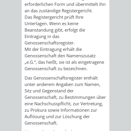
erforderlichen Form und übermittelt ihn
/
AMT
AMT
DENKMALSCHUTZBEHÖRDE
STÄDTISCHER
an das zuständige Registergericht.
BEREICH
Das Registergericht prüft Ihre
DEZERNATE
FÜR
FÜR
HÄUSER
Unterlagen. Wenn es keine
DENKMALSCHUTZ
Beanstandung gibt, erfolgt die
BAURECHT
BILDUNG
/
Eintragung in das
GENEHMIGUNGSVERFAHREN
TAG
Genossenschaftsregister.
UND
UND
LIEGENSCHAFTEN
Mit der Eintragung erhält die
DES
Genossenschaft den Namenszusatz
DENKMALSCHUTZ
SPORT
„e.G.“, das heißt, sie ist als eingetragene
ABWASSERBESEITIGUNG
OFFENEN
Genossenschaft zu bezeichnen.
AMT
AMT
Das Genossenschaftsregister enthält
DENKMALS
ERSCHLIESSUNGSBEITRAG
unter anderem Angaben zum Namen,
FÜR
FÜR
Sitz und Gegenstand der
ANTRAGSVERFAHREN
Genossenschaft, zu Bestimmungen über
IMMOBILIENWIRT
KULTUR,
eine Nachschusspflicht, zur Vertretung,
VERMIETE
zu Prokura sowie Informationen zur
TOURISMUS
STABSSTELLE
HOCHBAU
Auflösung und zur Löschung der
DOCH
Genossenschaft.
&
BÄDER
(PLANUNG