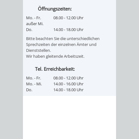
FINANZEN
STEUERABTEIL
HEIRATEN
Öffnungszeiten:
Mo. - Fr.
08.00 - 12.00 Uhr
UND
IN
GRUNDSTEUER
außer Mi.
Do.
14.00 - 18.00 Uhr
HAUSHALT
WEINHEIM
STADTKASSE
Bitte beachten Sie die unterschiedlichen
Sprechzeiten der einzelnen Ämter und
INFORMATIO
WEINHEIME
Dienststellen.
BETEILIGUNGSMA
Wir haben gleitende Arbeitszeit.
DES
KIRCHEN
Tel. Erreichbarkeit:
STANDESAM
FOTOMOTIV
Mo. - Fr.
08.00 - 12.00 Uhr
Mo. - Mi.
14.00 - 16.00 Uhr
Do.
14.00 - 18.00 Uhr
-
WEINHEIM
ALS
GASTGEBER