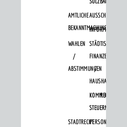
SULZBACH
AMTLICHE
AUSSCHREIBUNGE
BEKANNTMACHUNGEN
INFORMATIONSPF
WAHLEN
STÄDTISCHE
/
FINANZEN
ABSTIMMUNGEN
/
HAUSHALT
KOMMUNALE
RECHNUNGSS
BERATUNG & ANGEBOTE
Lebenslagen
STEUERN
Dienstleistungen Service BW
STADTRECHT
PERSONALRAT