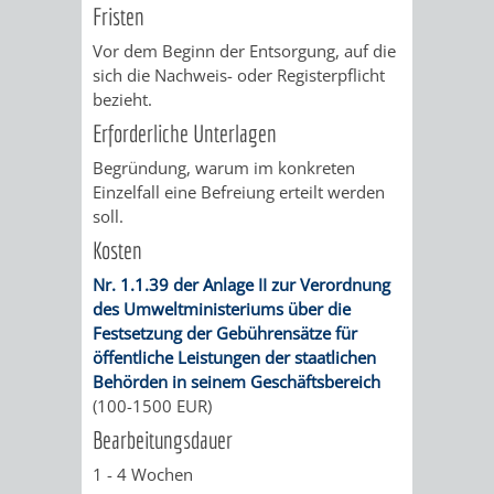
Fristen
VERKEHRSA
Vor dem Beginn der Entsorgung, auf die
sich die Nachweis- oder Registerpflicht
UND
bezieht.
Erforderliche Unterlagen
GRÜNFLÄCH
Begründung, warum im konkreten
Einzelfall eine Befreiung erteilt werden
INFRASTRU
STRASSEN- 
soll.
ND L
Kosten
Nr. 1.1.39 der Anlage II zur Verordnung
ANDSCHAF
des Umweltministeriums über die
Festsetzung der Gebührensätze für
FRIEDHÖFE
BAUBETRI
öffentliche Leistungen der staatlichen
Behörden in seinem Geschäftsbereich
AMT
BÜRGER-
(100-1500 EUR)
Bearbeitungsdauer
FÜR
UND
1 - 4 Wochen