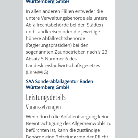
Württemberg GmbH
/
AMT
AMT
DENKMALSCHUTZBEHÖRDE
STÄDTISCHER
In allen anderen Fällen entweder die
BEREICH
untere Verwaltungsbehörde als untere
DEZERNATE
FÜR
FÜR
HÄUSER
Abfallrechtsbehörde bei den Städten
DENKMALSCHUTZ
und Landkreisen oder die jeweilige
BAURECHT
BILDUNG
/
höhere Abfallrechtsbehörde
GENEHMIGUNGSVERFAHREN
TAG
(Regierungspräsidien) bei den
UND
UND
LIEGENSCHAFTEN
sogenannten Zaunbetrieben nach § 23
DES
Absatz 5 Nummer 6 des
DENKMALSCHUTZ
SPORT
Landeskreislaufwirtschaftsgesetzes
ABWASSERBESEITIGUNG
OFFENEN
(LKreiWiG)
AMT
AMT
SAA Sonderabfallagentur Baden-
DENKMALS
ERSCHLIESSUNGSBEITRAG
Württemberg GmbH
FÜR
FÜR
Leistungsdetails
ANTRAGSVERFAHREN
IMMOBILIENWIRT
KULTUR,
Voraussetzungen
VERMIETE
Wenn durch die Abfallentsorgung keine
TOURISMUS
STABSSTELLE
HOCHBAU
Beeinträchtigung des Allgemeinwohls zu
DOCH
befürchten ist, kann die zuständige
&
BÄDER
(PLANUNG
Behörde eine Befreiung von der Pflicht