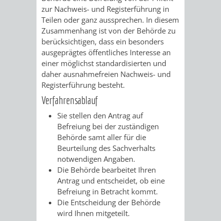
AN
zur Nachweis- und Registerführung in
WIRTSCHAFT
UND
Teilen oder ganz aussprechen.
In diesem
DEINE
Zusammenhang ist von der Behörde zu
BAU)
KULTURBÜR
MUSEUM
berücksichtigen, dass ein besonders
STADT
ausgeprägtes öffentliches Interesse an
GEBÄUDEBETRIEB
LIEGENSCHAFT
STADTTOURI
WIRTSCHA
einer möglichst standardisierten und
WIEDERVERMIETUNGSPRÄMIE
daher ausnahmefreien Nachweis- und
UND
IMMOBILIENMAN
Registerführung besteht.
Verfahrensablauf
STADTMAR
Sie stellen den Antrag auf
Befreiung bei der zuständigen
AMT
AMT
Behörde samt aller für die
Beurteilung des Sachverhalts
FÜR
FÜR
notwendigen Angaben.
Die Behörde bearbeitet Ihren
SOZIALE
STADTENTWI
Antrag und entscheidet, ob eine
Befreiung in Betracht kommt.
ANGELEGENHEITE
AMT
Die Entscheidung der Behörde
wird Ihnen mitgeteilt.
INTEGRATIONSBE
FÜR