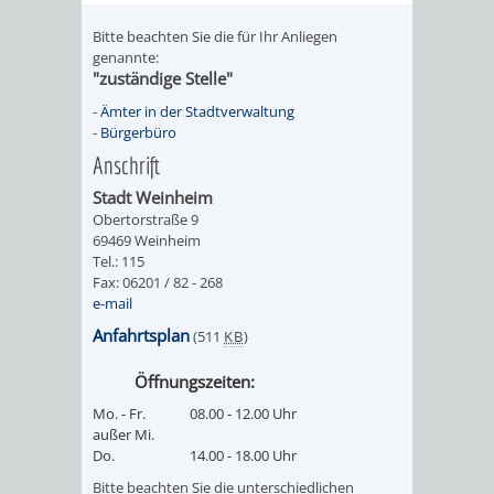
RENTENABTE
UNTERBRI
Bitte beachten Sie die für Ihr Anliegen
genannte:
VON
"zuständige Stelle"
-
Ämter in der Stadtverwaltung
OBDACHL
-
Bürgerbüro
Anschrift
UND
Stadt Weinheim
Obertorstraße 9
FLÜCHTLI
69469 Weinheim
Tel.: 115
EIGENBETRIEB
FEUERWEHR
Fax: 06201 / 82 - 268
e-mail
STADTENTWÄSSE
PERSONAL-
Anfahrtsplan
(511
KB
)
UND
Öffnungszeiten:
Mo. - Fr.
08.00 - 12.00 Uhr
ORGANISAT
außer Mi.
Do.
14.00 - 18.00 Uhr
STADTARCHI
Bitte beachten Sie die unterschiedlichen