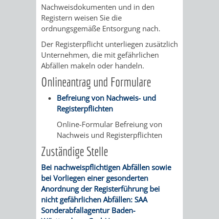
STADTENTWICKLUNG
HILFE
Nachweisdokumenten und in den
TAGESORDNUNG
BERATUNGSERGEBNI
Registern weisen Sie die
BERATUNGSERGEBNISSE
ordnungsgemäße Entsorgung nach.
MENSCHEN
MENSCHEN
/
Der Registerpflicht unterliegen zusätzlich
MIT
MIT
SITZUNGSUNTERLAGEN
Unternehmen, die mit gefährlichen
Abfällen makeln oder handeln.
BEHINDERUNG
DEMENZ
UMLEGUNGSAUSSCHUSS
BERATENDE
Onlineantrag und Formulare
Befreiung von Nachweis- und
MIGRANTEN
BAUHERREN
AUSSCHÜSSE
Registerpflichten
/
BAUHERRENBERATUNG
GRUNDSTÜCKSWERTERMITTLUNG
BERATUNGSERGEBNISS
Online-Formular Befreiung von
Nachweis und Registerpflichten
FLÜCHTLINGE
RATHAUS
DENKMALSCHUTZ
VERKAUF
Zuständige Stelle
Bei nachweispflichtigen Abfällen sowie
STÄDTISCHER
AUFGABEN
STEUERVORTEILE
bei Vorliegen einer gesonderten
Anordnung der Registerführung bei
BAUPLÄTZE
DER
SATZUNGEN
nicht gefährlichen Abfällen: SAA
BÜRGERMEISTER
ÄMTER
Sonderabfallagentur Baden-
UNTEREN
VERKAUF
IM