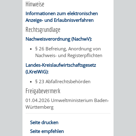
VERMESSUNG,
ORDNUNGSA
Hinweise
Informationen zum elektronischen
BODENORDNUNG
AUSLÄNDERA
BÜRGERB
Anzeige- und Erlaubnisverfahren
UND
Rechtsgrundlage
GEWERBE-
ÖFFENTLI
Nachweisverordnung (NachwV):
GEOINFORMATIO
UND
SICHERHEI
§ 26 Befreiung, Anordnung von
Nachweis- und Registerpflichten
GESUNDHEIT
ORDNUNG
Landes-Kreislaufwirtschaftsgesetz
UND
(LKreiWiG):
§ 23 Abfallrechtsbehörden
VERKEHR
Freigabevermerk
VERKEHRS
BUSSGEL
01.04.2026 Umweltministerium Baden-
Württemberg
GEMEINDE
AKTUELL
Seite drucken
VERKEHR
Seite empfehlen