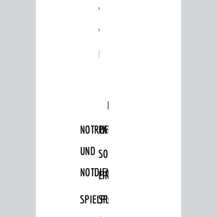
VERMIETUNG
/
JÜDISCHE
VON
FAMILIENFORSCHUNG
SPUREN
RÄUMEN
IN
WEINHEIM
KRIEGERDENKMAL
NOTRUFNUMMERN
PARTEIEN
UND
SOZIALE
NOTDIENSTE
EINRICHTUNGEN
SPIELPLÄTZE
SPORTSTÄTTEN