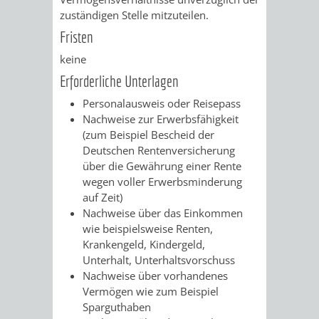
SULZBACH
zuständigen Stelle mitzuteilen.
Fristen
AMTLICHE
AUSSCHREIBUNGE
keine
BEKANNTMACHUNGEN
INFORMATIONSPF
Erforderliche Unterlagen
Personalausweis oder Reisepass
WAHLEN
STÄDTISCHE
Nachweise zur Erwerbsfähigkeit
(zum Beispiel Bescheid der
/
FINANZEN
Deutschen Rentenversicherung
über die Gewährung einer Rente
ABSTIMMUNGEN
/
wegen voller Erwerbsminderung
auf Zeit)
HAUSHALT
Nachweise über das Einkommen
wie beispielsweise Renten,
KOMMUNALE
RECHNUNGSS
Krankengeld, Kindergeld,
Unterhalt, Unterhaltsvorschuss
STEUERN
Nachweise über vorhandenes
Vermögen wie zum Beispiel
STADTRECHT
PERSONALRAT
Sparguthaben