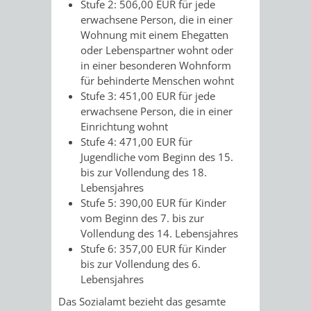
Stufe 2: 506,00
EUR
für jede
erwachsene Person, die in einer
VERKEHRSA
Wohnung mit einem Ehegatten
oder Lebenspartner wohnt oder
UND
in einer besonderen Wohnform
für behinderte Menschen wohnt
GRÜNFLÄCH
Stufe 3: 451,00
EUR
für jede
erwachsene Person, die in einer
INFRASTRU
STRASSEN- 
Einrichtung wohnt
Stufe 4: 471,00
EUR
für
ND L
Jugendliche vom Beginn des 15.
bis zur Vollendung des 18.
ANDSCHAF
Lebensjahres
Stufe 5: 390,00
EUR
für Kinder
FRIEDHÖFE
BAUBETRI
vom Beginn des 7. bis zur
Vollendung des 14. Lebensjahres
Stufe 6: 357,00
EUR
für Kinder
AMT
BÜRGER-
bis zur Vollendung des 6.
Lebensjahres
FÜR
UND
Das Sozialamt bezieht das gesamte