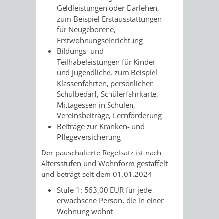
AN
Geldleistungen oder Darlehen
,
WIRTSCHAFT
UND
zum Beispiel Erstausstattungen
DEINE
für Neugeborene,
BAU)
KULTURBÜR
MUSEUM
Erstwohnungseinrichtung
STADT
Bildungs- und
GEBÄUDEBETRIEB
LIEGENSCHAFT
STADTTOURI
WIRTSCHA
Teilhabeleistungen für Kinder
WIEDERVERMIETUNGSPRÄMIE
und Jugendliche
, zum Beispiel
UND
Klassenfahrten, persönlicher
IMMOBILIENMAN
Schulbedarf, Schülerfahrkarte,
STADTMAR
Mittagessen in Schulen,
Vereinsbeiträge, Lernförderung
Beiträge zur Kranken- und
AMT
AMT
Pflegeversicherung
FÜR
FÜR
Der pauschalierte Regelsatz ist nach
Altersstufen und Wohnform gestaffelt
SOZIALE
STADTENTWI
und beträgt seit dem 01.01.2024:
Stufe 1: 563,00
EUR
für jede
ANGELEGENHEITE
AMT
erwachsene Person, die in einer
Wohnung wohnt
INTEGRATIONSBE
FÜR