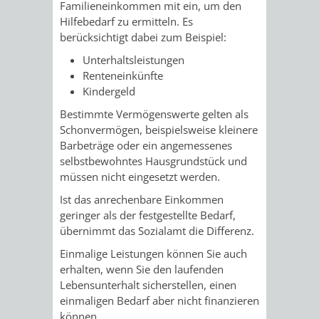
VERMESSUNG,
ORDNUNGSA
Familieneinkommen mit ein, um den
Hilfebedarf zu ermitteln. Es
BODENORDNUNG
berücksichtigt dabei zum Beispiel:
AUSLÄNDERA
BÜRGERB
Unterhaltsleistungen
UND
GEWERBE-
ÖFFENTLI
Renteneinkünfte
Kindergeld
GEOINFORMATIO
UND
SICHERHEI
Bestimmte Vermögenswerte gelten als
Schonvermögen, beispielsweise kleinere
GESUNDHEIT
ORDNUNG
Barbeträge oder ein angemessenes
selbstbewohntes Hausgrundstück und
UND
müssen nicht eingesetzt werden.
VERKEHR
Ist das anrechenbare Einkommen
geringer als der festgestellte Bedarf,
übernimmt das Sozialamt die Differenz.
VERKEHRS
BUSSGEL
Einmalige Leistungen können Sie auch
erhalten, wenn Sie den laufenden
GEMEINDE
AKTUELL
Lebensunterhalt sicherstellen, einen
einmaligen Bedarf aber nicht finanzieren
VERKEHR
können.