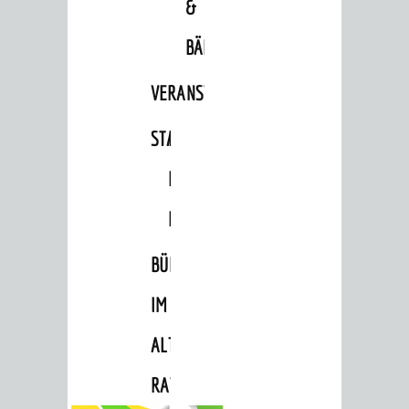
&
BÄDER
VERANSTALTUNGSRÄUME
STADTHALLE
ROLF-
ENGELBRECHT-
HAUS
BÜRGERSAAL
IM
ALTEN
RATHAUS