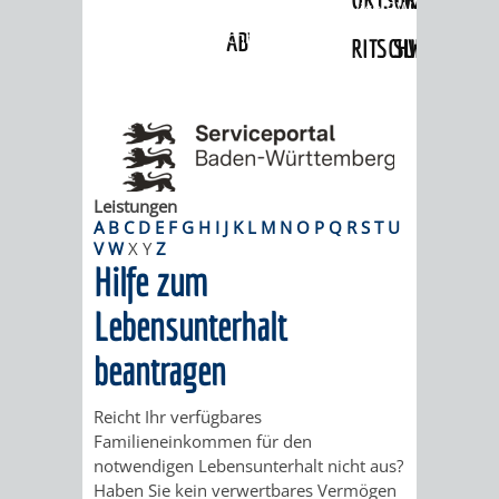
Angebote
»
Dienstleistungen Service BW
»
Verfahrensbeschreibung
ABWASSERBESEITIGUNG
RITSCHWEIER
SULZBACH
BEHÖRDENNUMMER
FAMILIEN
AUSSCHÜSSE
JUGENDGEMEINDE
115
BERATUNG
UND
TAGESORDNUNG
PROJEKTE
UND
BEIRÄTE
Leistungen
/
A
B
C
D
E
F
G
H
I
J
K
L
M
N
O
P
Q
R
S
T
U
V
W
X
Y
Z
HILFE
AUSSCHUSS
HAUPTAUSSCHUSS
SITZUNGSUNTERL
Hilfe zum
KINDER
SENIOREN
FÜR
BERATUNGSERGEBNISS
ABGEORDNETE
Lebensunterhalt
UND
TECHNIK,
beantragen
BETREUUNG
FREIZEITANGEBOTE
KINDER-
STADTRECHT
JUGENDLICHE
UMWELT
UND
BERATUNG
UND
Reicht Ihr verfügbares
Familieneinkommen für den
UND
PFLEGE
UND
JUGENDBEIRAT
notwendigen Lebensunterhalt nicht aus?
Haben Sie kein verwertbares Vermögen