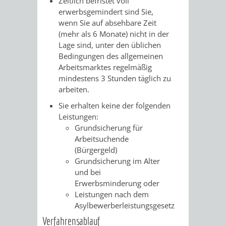
Zeitlich befristet voll
FINANZEN
STEUERABTEIL
HEIRATEN
erwerbsgemindert sind Sie,
wenn Sie auf absehbare Zeit
UND
IN
(mehr als 6 Monate) nicht in der
GRUNDSTEUER
Lage sind, unter den üblichen
HAUSHALT
WEINHEIM
Bedingungen des allgemeinen
STADTKASSE
Arbeitsmarktes regelmäßig
mindestens 3 Stunden täglich zu
INFORMATIO
WEINHEIME
BETEILIGUNGSMA
arbeiten.
DES
KIRCHEN
Sie erhalten keine der folgenden
Leistungen:
STANDESAM
FOTOMOTIV
Grundsicherung für
Arbeitsuchende
-
(Bürgergeld)
Grundsicherung im Alter
WEINHEIM
und bei
Erwerbsminderung oder
ALS
Leistungen nach dem
Asylbewerberleistungsgesetz
GASTGEBER
Verfahrensablauf