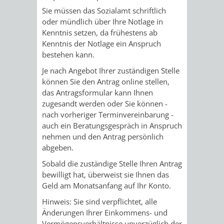
Sie müssen das Sozialamt schriftlich
UMWELT-
VERWALTUNG
oder mündlich über Ihre Notlage in
Kenntnis setzen, da frühestens ab
UND
HOHENSACH
Kenntnis der Notlage ein Anspruch
bestehen kann.
KLIMASCHUTZ
VERWALTUNG
Je nach Angebot Ihrer zuständigen Stelle
können Sie den Antrag online stellen,
KLIMASCHUTZ
LÜTZELSACH
das Antragsformular kann Ihnen
zugesandt werden oder Sie können -
UND
VERWALTUNG
nach vorheriger Terminvereinbarung -
auch ein Beratungsgespräch in Anspruch
ENERGIEMANAGE
OBERFLOCKE
nehmen und den Antrag persönlich
abgeben.
VERWALTUNGSSTE
VERWALTUNG
Sobald die zuständige Stelle Ihren Antrag
bewilligt hat, überweist sie Ihnen das
RIPPENWEIER
RITSCHWEIE
Geld am Monatsanfang auf Ihr Konto.
Hinweis: Sie sind verpflichtet, alle
VERWALTUNGSSTE
Änderungen Ihrer Einkommens- und
Vermögensverhältnisse unverzüglich der