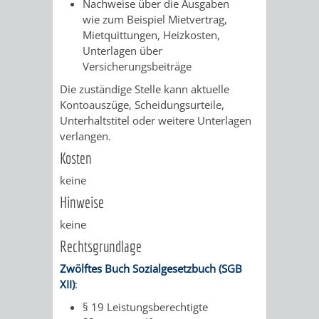
Nachweise über die Ausgaben
/ JAV
wie zum Beispiel Mietvertrag,
Mietquittungen, Heizkosten,
Unterlagen über
SCHWERBEHINDERTENVERTR
ZENSUS
Versicherungsbeiträge
2022
Die zuständige Stelle kann aktuelle
Kontoauszüge, Scheidungsurteile,
STADTWEGWEISER
VERKEHR
Unterhaltstitel oder weitere Unterlagen
verlangen.
Kosten
keine
Hinweise
ÄMTER
EINRICHTUNGEN
VERKEHRSINFORMATIONEN
BAHNVERKEHR
keine
&
IN
BUSVERKEHR
RUFTAXI
Rechtsgrundlage
BEHÖRDEN
DER
Zwölftes Buch Sozialgesetzbuch (SGB
CARSHARING
PARK
XII)
:
STADT
§ 19 Leistungsberechtigte
&