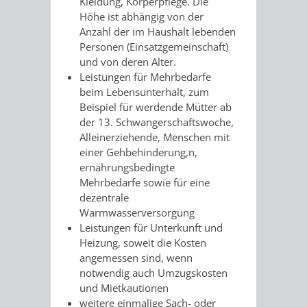
Kleidung, Körperpflege. Die
/
AMT
AMT
Höhe ist abhängig von der
DENKMALSCHUTZBEHÖRDE
STÄDTISCHER
BEREICH
Anzahl der im Haushalt lebenden
DEZERNATE
FÜR
FÜR
Personen (Einsatzgemeinschaft)
HÄUSER
DENKMALSCHUTZ
und von deren Alter
.
BAURECHT
BILDUNG
Leistungen für Mehrbedarfe
/
beim Lebensunterhalt
, zum
GENEHMIGUNGSVERFAHREN
TAG
UND
UND
Beispiel für werdende Mütter ab
LIEGENSCHAFTEN
der 13. Schwangerschaftswoche,
DES
DENKMALSCHUTZ
SPORT
Alleinerziehende, Menschen mit
ABWASSERBESEITIGUNG
einer Gehbehinderung,n,
OFFENEN
ernährungsbedingte
AMT
AMT
Mehrbedarfe sowie für eine
DENKMALS
ERSCHLIESSUNGSBEITRAG
dezentrale
FÜR
FÜR
Warmwasserversorgung
ANTRAGSVERFAHREN
Leistungen für Unterkunft und
IMMOBILIENWIRT
KULTUR,
Heizung, soweit die Kosten
VERMIETE
angemessen sind
, wenn
TOURISMUS
STABSSTELLE
HOCHBAU
notwendig auch Umzugskosten
DOCH
und Mietkautionen
&
BÄDER
(PLANUNG
weitere einmalige Sach- oder