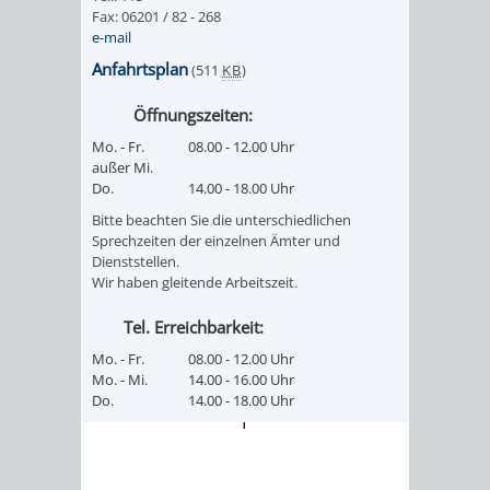
Z
ONLINE-
STADTHALLE
ROLF-
Fax: 06201 / 82 - 268
e-mail
KATALOG
ENGELBRECHT-
Anfahrtsplan
(511
KB
)
HAUS
Öffnungszeiten:
VERANSTALTUNGEN
AUSBILDUNG
Mo. - Fr.
08.00 - 12.00 Uhr
&
BÜRGERSAAL
außer Mi.
Do.
14.00 - 18.00 Uhr
PRAKTIKA
IM
Bitte beachten Sie die unterschiedlichen
Sprechzeiten der einzelnen Ämter und
ALTEN
Dienststellen.
LEIHVERKEHR
SERVICE
Wir haben gleitende Arbeitszeit.
RATHAUS
DER
FÜR
Tel. Erreichbarkeit:
Mo. - Fr.
08.00 - 12.00 Uhr
BIBLIOTHEK
LEHRER/INNEN
STADTARCHIV
Mo. - Mi.
14.00 - 16.00 Uhr
Do.
14.00 - 18.00 Uhr
&
BENUTZUNG
BESTANDSÜBERSICHT
ERZIEHER/INNEN
MELDEKARTEI
VERÖFFENTLICHUNGEN