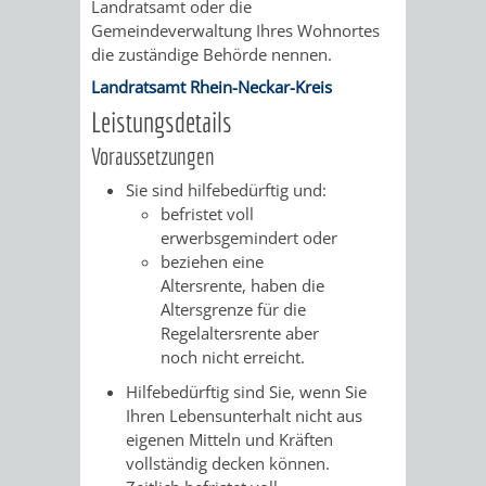
Landratsamt oder die
Gemeindeverwaltung Ihres Wohnortes
PRESSE-
RECHNUNGS
die zuständige Behörde nennen.
Landratsamt Rhein-Neckar-Kreis
UND
REFERAT
Leistungsdetails
ÖFFENTLICHKEITS
DES
Voraussetzungen
Sie sind hilfebedürftig und:
ERSTEN
befristet voll
erwerbsgemindert oder
BÜRGERMEIS
beziehen eine
Altersrente, haben die
REFERAT
STABSSTELL
Altersgrenze für die
Regelaltersrente aber
DES
RECHT
noch nicht erreicht.
Hilfebedürftig sind Sie, wenn Sie
OBERBÜRGERMEI
STADTBIBLIO
Ihren Lebensunterhalt nicht aus
eigenen Mitteln und Kräften
STADTKÄMMEREI
STANDESAM
vollständig decken können.