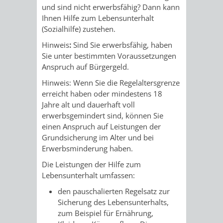
STADTENTWICKLUNG
HILFE
und sind nicht erwerbsfähig? Dann kann
TAGESORDNUNG
BERATUNGSERGEBNI
Ihnen Hilfe zum Lebensunterhalt
BERATUNGSERGEBNISSE
(Sozialhilfe) zustehen.
MENSCHEN
MENSCHEN
/
Hinweis
:
Sind Sie erwerbsfähig, haben
MIT
MIT
SITZUNGSUNTERLAGEN
Sie unter bestimmten Voraussetzungen
Anspruch auf Bürgergeld.
BEHINDERUNG
DEMENZ
UMLEGUNGSAUSSCHUSS
BERATENDE
Hinweis: Wenn Sie die Regelaltersgrenze
erreicht haben oder mindestens 18
MIGRANTEN
BAUHERREN
AUSSCHÜSSE
Jahre alt und dauerhaft voll
erwerbsgemindert sind, können Sie
/
BAUHERRENBERATUNG
GRUNDSTÜCKSWERTERMITTLUNG
BERATUNGSERGEBNISS
einen Anspruch auf Leistungen der
Grundsicherung im Alter und bei
FLÜCHTLINGE
RATHAUS
Erwerbsminderung haben.
DENKMALSCHUTZ
VERKAUF
Die Leistungen der Hilfe zum
STÄDTISCHER
AUFGABEN
STEUERVORTEILE
Lebensunterhalt umfassen:
den pauschalierten Regelsatz zur
BAUPLÄTZE
DER
SATZUNGEN
Sicherung des Lebensunterhalts
,
BÜRGERMEISTER
ÄMTER
zum Beispiel für Ernährung,
UNTEREN
VERKAUF
IM