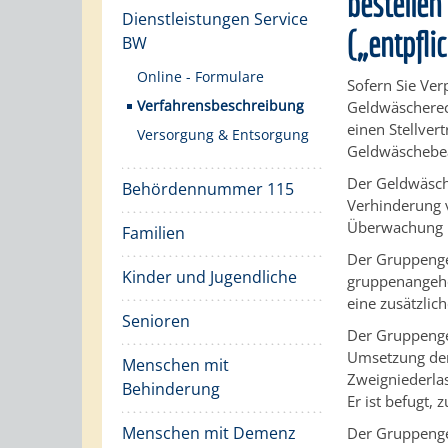
bestellen
Dienstleistungen Service
(„entpfli
BW
Online - Formulare
Sofern Sie Ve
Verfahrensbeschreibung
Geldwäscherec
einen Stellver
Versorgung & Entsorgung
Geldwäschebeau
Der Geldwäsche
Behördennummer 115
Verhinderung 
Überwachung i
Familien
Der Gruppengel
Kinder und Jugendliche
gruppenangehö
eine zusätzlic
Senioren
Der Gruppenge
Umsetzung der
Menschen mit
Zweigniederla
Behinderung
Er ist befugt,
Menschen mit Demenz
Der Gruppenge