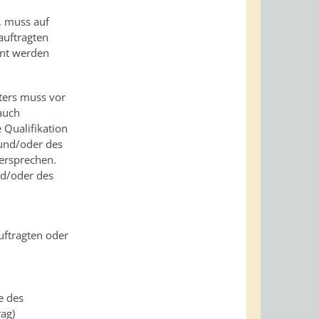
t, muss auf
auftragten
nnt werden
ters muss vor
 auch
e Qualifikation
und/oder des
dersprechen.
nd/oder des
uftragten oder
e des
rag)