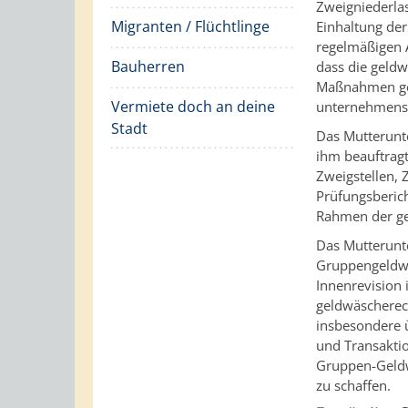
Zweigniederla
Migranten / Flüchtlinge
Einhaltung der
regelmäßigen 
Bauherren
dass die geldw
Maßnahmen get
Vermiete doch an deine
unternehmensü
Stadt
Das Mutterunt
ihm beauftragt
Zweigstellen,
Prüfungsberich
Rahmen der ge
Das Mutterunte
Gruppengeldwä
Innenrevision 
geldwäscherec
insbesondere ü
und Transakti
Gruppen-Geldw
zu schaffen.