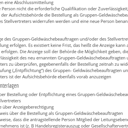
ten eine Abschlussmitteilung
e Person nicht die erforderliche Qualifikation oder Zuverlässigkei
 der Aufsichtsbehörde die Bestellung als Gruppen-Geldwäschebe
es Stellvertreters widerrufen werden und eine neue Person bena
ge des Gruppen-Geldwäschebeauftragen und/oder des Stellvertre
lung erfolgen. Es existiert keine Frist, das heißt die Anzeige kann
g erfolgen. Die Anzeige soll der Behörde die Möglichkeit geben, di
lässigkeit des neu ernannten Gruppen-Geldwäschebeauftragten 
reters zu überprüfen, gegebenenfalls der Bestellung zeitnah zu wi
ufung („Entpflichtung“) des Gruppen- Geldwäschebeauftragten u
eters ist der Aufsichtsbehörde ebenfalls vorab anzuzeigen
Unterlagen
ber Bestellung oder Entpflichtung eines Gruppen-Geldwäschebea
llvertreters
 über Anzeigeberechtigung
weis über die Bestellung als Gruppen-Geldwäschebeauftragten
eise, dass die antragstellende Person Mitglied der Leitungseben
nehmens ist (z. B Handelsregisterauszug oder Gesellschaftervert