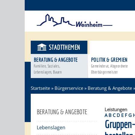
STADTTHEMEN
BÜRGERSER
BERATUNG & ANGEBOTE
POLITIK & GREMIEN
Familien, Soziales,
Gemeinderat, Abgeordnete
Lebenslagen, Bauen
Oberbürgermeister
Startseite
»
Bürgerservice
»
Beratung & Angebote
Leistungen
BERATUNG & ANGEBOTE
A
B
C
D
E
F
G
Gruppen-
Lebenslagen