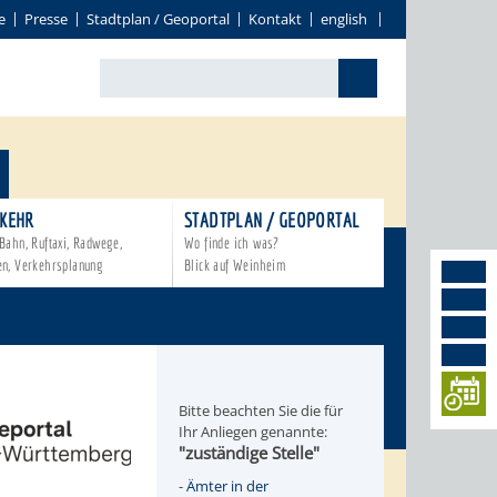
e
Presse
Stadtplan / Geoportal
Kontakt
english
KEHR
STADTPLAN / GEOPORTAL
Bahn, Ruftaxi, Radwege,
Wo finde ich was?
en, Verkehrsplanung
Blick auf Weinheim
Bitte beachten Sie die für
Ihr Anliegen genannte:
"zuständige Stelle"
-
Ämter in der