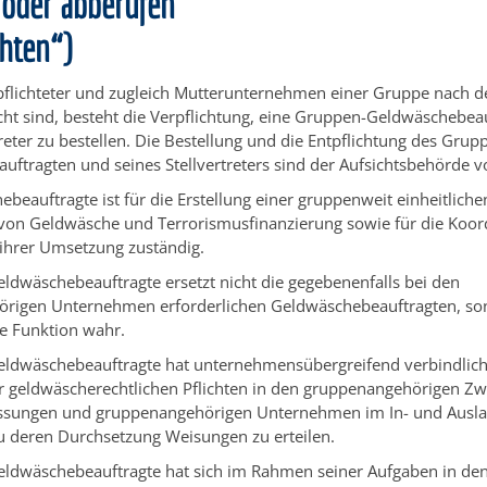
 oder abberufen
chten“)
rpflichteter und zugleich Mutterunternehmen einer Gruppe nach 
ht sind, besteht die Verpflichtung, eine Gruppen-Geldwäschebea
treter zu bestellen. Die Bestellung und die Entpflichtung des Grup
ftragten und seines Stellvertreters sind der Aufsichtsbehörde v
beauftragte ist für die Erstellung einer gruppenweit einheitlichen
von Geldwäsche und Terrorismusfinanzierung sowie für die Koor
hrer Umsetzung zuständig.
dwäschebeauftragte ersetzt nicht die gegebenenfalls bei den
rigen Unternehmen erforderlichen Geldwäschebeauftragten, s
he Funktion wahr.
ldwäschebeauftragte hat unternehmensübergreifend verbindlich
 geldwäscherechtlichen Pflichten in den gruppenangehörigen Zwe
ssungen und gruppenangehörigen Unternehmen im In- und Auslan
 zu deren Durchsetzung Weisungen zu erteilen.
ldwäschebeauftragte hat sich im Rahmen seiner Aufgaben in den