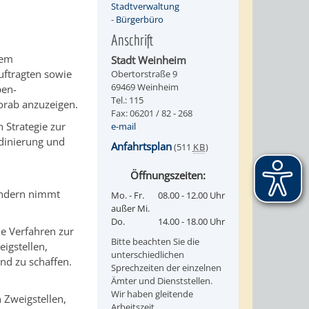
Stadtverwaltung
-
Bürgerbüro
Anschrift
dem
Stadt Weinheim
uftragten sowie
Obertorstraße 9
69469 Weinheim
pen-
Tel.: 115
orab anzuzeigen.
Fax: 06201 / 82 - 268
 Strategie zur
e-mail
dinierung und
Anfahrtsplan
(511
KB
)
Öffnungszeiten:
ondern nimmt
Mo. - Fr.
08.00 - 12.00 Uhr
außer Mi.
Do.
14.00 - 18.00 Uhr
e Verfahren zur
Bitte beachten Sie die
igstellen,
unterschiedlichen
d zu schaffen.
Sprechzeiten der einzelnen
Ämter und Dienststellen.
Wir haben gleitende
 Zweigstellen,
Arbeitszeit.