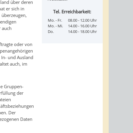
land über deren
t er sich in
Tel. Erreichbarkeit:
u überzeugen,
Mo. - Fr.
08.00 - 12.00 Uhr
wendigen
Mo. - Mi.
14.00 - 16.00 Uhr
r auch
Do.
14.00 - 18.00 Uhr
tragte oder von
uppenangehörigen
In- und Ausland
altet auch, im
ie Gruppen-
rfüllung der
ateien
chäftsbeziehungen
ben. Der
bezogenen Daten