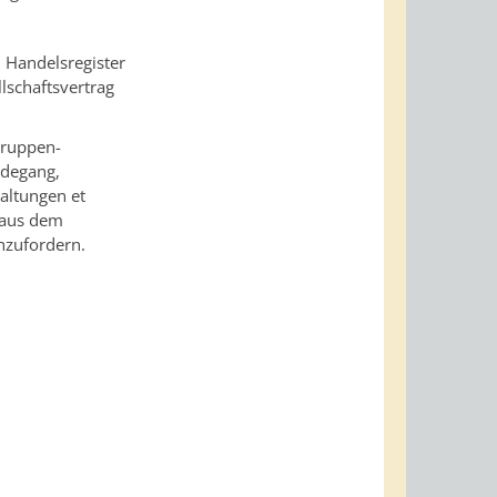
 Handelsregister
lschaftsvertrag
Gruppen-
rdegang,
altungen et
n aus dem
hzufordern.