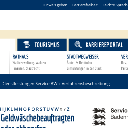
Hinweis geben
Barrierefreiheit
Leichte Sprach
VICE
TOURISMUS
KARRIEREPORTAL
RATHAUS
STADTWEGWEISER
VER
Stadtverwaltung, Wahlen,
Ämter & Behörden,
Bus, 
Finanzen, Stadtrecht
Einrichtungen in der Stadt
Park
»
Dienstleistungen Service BW
»
Verfahrensbeschreibung
H
I
J
K
L
M
N
O
P
Q
R
S
T
U
V
W
X
Y
Z
Geldwäschebeauftragten