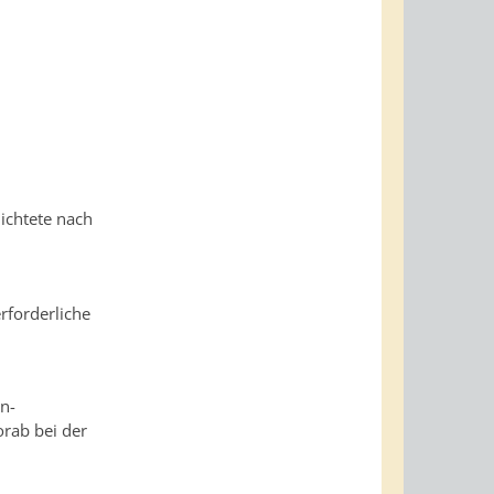
lichtete nach
rforderliche
en-
orab bei der