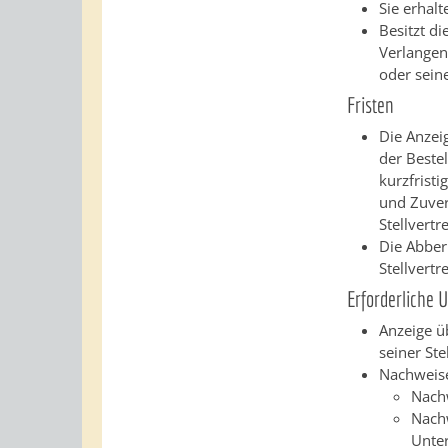
Sie erhal
Besitzt di
Verlangen
oder sein
Fristen
Die Anzei
der Bestel
kurzfristi
und Zuver
Stellvert
Die Abber
Stellvertr
Erforderliche 
Anzeige ü
seiner Ste
Nachweise
Nach
Nachw
Unter