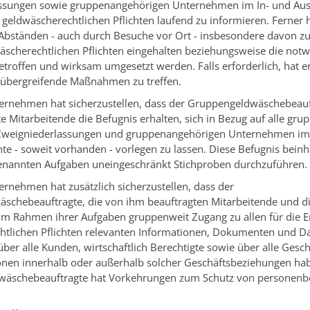
ssungen sowie gruppenangehörigen Unternehmen im In- und Aus
 geldwäscherechtlichen Pflichten laufend zu informieren. Ferner ha
Abständen - auch durch Besuche vor Ort - insbesondere davon z
äscherechtlichen Pflichten eingehalten beziehungsweise die not
roffen und wirksam umgesetzt werden. Falls erforderlich, hat e
bergreifende Maßnahmen zu treffen.
ernehmen hat sicherzustellen, dass der Gruppengeldwäschebeauf
e Mitarbeitende die Befugnis erhalten, sich in Bezug auf alle gr
 Zweigniederlassungen und gruppenangehörigen Unternehmen im 
te - soweit vorhanden - vorlegen zu lassen. Diese Befugnis beinh
nannten Aufgaben uneingeschränkt Stichproben durchzuführen.
rnehmen hat zusätzlich sicherzustellen, dass der
schebeauftragte, die von ihm beauftragten Mitarbeitende und d
im Rahmen ihrer Aufgaben gruppenweit Zugang zu allen für die E
htlichen Pflichten relevanten Informationen, Dokumenten und D
ber alle Kunden, wirtschaftlich Berechtigte sowie über alle Ges
onen innerhalb oder außerhalb solcher Geschäftsbeziehungen ha
äschebeauftragte hat Vorkehrungen zum Schutz von personen