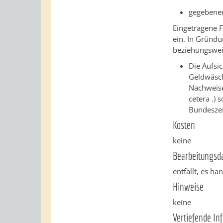
gegebenen
Eingetragene F
ein. In Gründu
beziehungsweis
Die Aufsi
Geldwäsch
Nachweise
cetera .)
Bundeszen
Kosten
keine
Bearbeitungsd
entfällt, es h
Hinweise
keine
Vertiefende In