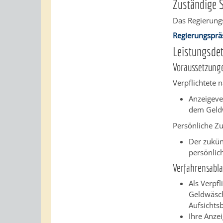
Zuständige S
Das Regierung
Regierungsprä
Leistungsdet
Voraussetzung
Verpflichtete
Anzeigever
dem Geldw
Persönliche Zu
Der zukün
persönlich
Verfahrensabla
Als Verpfl
Geldwäsch
Aufsichts
Ihre Anze