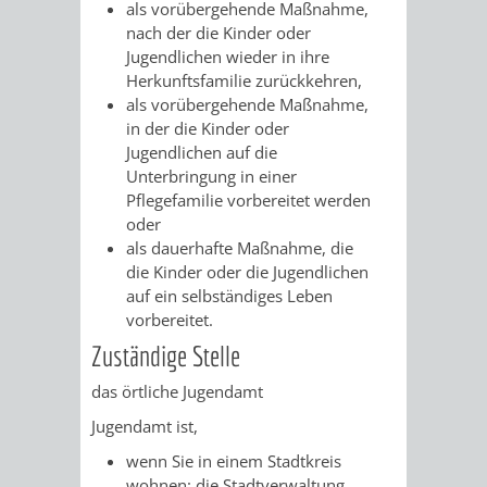
als vorübergehende Maßnahme,
/
AMT
AMT
nach der die Kinder oder
DENKMALSCHUTZBEHÖRDE
STÄDTISCHER
BEREICH
Jugendlichen wieder in ihre
DEZERNATE
FÜR
FÜR
Herkunftsfamilie zurückkehren,
HÄUSER
DENKMALSCHUTZ
als vorübergehende Maßnahme,
BAURECHT
BILDUNG
in der die Kinder oder
/
GENEHMIGUNGSVERFAHREN
TAG
Jugendlichen auf die
UND
UND
Unterbringung in einer
LIEGENSCHAFTEN
DES
Pflegefamilie vorbereitet werden
DENKMALSCHUTZ
SPORT
oder
ABWASSERBESEITIGUNG
OFFENEN
als dauerhafte Maßnahme, die
AMT
AMT
die Kinder oder die Jugendlichen
DENKMALS
ERSCHLIESSUNGSBEITRAG
auf ein selbständiges Leben
FÜR
FÜR
vorbereitet.
ANTRAGSVERFAHREN
Zuständige Stelle
IMMOBILIENWIRT
KULTUR,
das örtliche Jugendamt
VERMIETE
TOURISMUS
STABSSTELLE
HOCHBAU
Jugendamt ist,
DOCH
wenn Sie in einem Stadtkreis
&
BÄDER
(PLANUNG
wohnen: die Stadtverwaltung