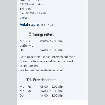
69469 Weinheim
Tel.: 115
PRESSE-
RECHNUNGS
Fax: 06201 / 82 - 268
e-mail
UND
REFERAT
Anfahrtsplan
(511
KB
)
ÖFFENTLICHKEITS
DES
Öffnungszeiten:
Mo. - Fr.
08.00 - 12.00 Uhr
ERSTEN
außer Mi.
Do.
14.00 - 18.00 Uhr
BÜRGERMEIS
Bitte beachten Sie die unterschiedlichen
Sprechzeiten der einzelnen Ämter und
REFERAT
STABSSTELL
Dienststellen.
Wir haben gleitende Arbeitszeit.
DES
RECHT
Tel. Erreichbarkeit:
OBERBÜRGERMEI
STADTBIBLIO
Mo. - Fr.
08.00 - 12.00 Uhr
Mo. - Mi.
14.00 - 16.00 Uhr
Do.
14.00 - 18.00 Uhr
STADTKÄMMEREI
STANDESAM