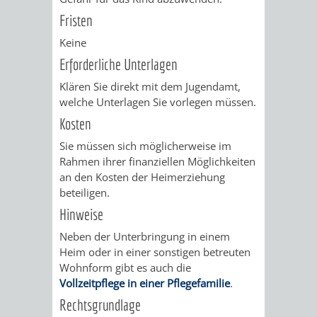
VERMESSUNG,
ORDNUNGSA
Fristen
BODENORDNUNG
AUSLÄNDERA
BÜRGERB
Keine
Erforderliche Unterlagen
UND
GEWERBE-
ÖFFENTLI
Klären Sie direkt mit dem Jugendamt,
GEOINFORMATIO
welche Unterlagen Sie vorlegen müssen.
UND
SICHERHEI
Kosten
GESUNDHEIT
ORDNUNG
Sie müssen sich möglicherweise im
Rahmen ihrer finanziellen Möglichkeiten
UND
an den Kosten der Heimerziehung
beteiligen.
VERKEHR
Hinweise
VERKEHRS
BUSSGEL
Neben der Unterbringung in einem
Heim oder in einer sonstigen betreuten
Wohnform gibt es auch die
GEMEINDE
AKTUELL
Vollzeitpflege in einer Pflegefamilie
.
VERKEHR
Rechtsgrundlage