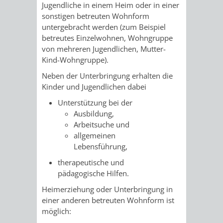
STADTENTWICKLUNG
Jugendliche in einem Heim oder in einer
HILFE
TAGESORDNUNG
BERATUNGSERGEBNI
sonstigen betreuten Wohnform
BERATUNGSERGEBNISSE
untergebracht werden
(zum Beispiel
MENSCHEN
MENSCHEN
/
betreutes Einzelwohnen, Wohngruppe
von mehreren Jugendlichen, Mutter-
MIT
MIT
SITZUNGSUNTERLAGEN
Kind-Wohngruppe)
.
BEHINDERUNG
DEMENZ
Neben der Unterbringung erhalten die
UMLEGUNGSAUSSCHUSS
BERATENDE
Kinder und Jugendlichen dabei
MIGRANTEN
BAUHERREN
AUSSCHÜSSE
Unterstützung bei der
Ausbildung,
/
Arbeitsuche und
BAUHERRENBERATUNG
GRUNDSTÜCKSWERTERMITTLUNG
BERATUNGSERGEBNISS
allgemeinen
FLÜCHTLINGE
Lebensführung,
RATHAUS
DENKMALSCHUTZ
VERKAUF
therapeutische und
STÄDTISCHER
pädagogische Hilfen.
AUFGABEN
STEUERVORTEILE
Heimerziehung oder Unterbringung in
BAUPLÄTZE
DER
SATZUNGEN
einer anderen betreuten Wohnform ist
BÜRGERMEISTER
ÄMTER
möglich:
UNTEREN
VERKAUF
IM