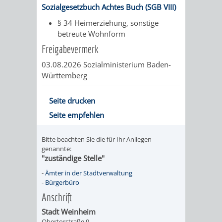
Sozialgesetzbuch Achtes Buch (SGB VIII)
RENTENABTE
UNTERBRI
§ 34 Heimerziehung, sonstige
betreute Wohnform
VON
Freigabevermerk
OBDACHL
03.08.2026 Sozialministerium Baden-
Württemberg
UND
FLÜCHTLI
Seite drucken
Seite empfehlen
EIGENBETRIEB
FEUERWEHR
Bitte beachten Sie die für Ihr Anliegen
STADTENTWÄSSE
genannte:
PERSONAL-
"zuständige Stelle"
UND
-
Ämter in der Stadtverwaltung
-
Bürgerbüro
ORGANISAT
Anschrift
Stadt Weinheim
STADTARCHI
Obertorstraße 9