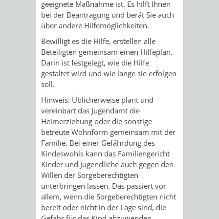
geeignete Maßnahme ist. Es hilft Ihnen
bei der Beantragung und berät Sie auch
VERKEHRSA
über andere Hilfemöglichkeiten.
UND
Bewilligt es die Hilfe, erstellen alle
Beteiligten gemeinsam einen Hilfeplan.
GRÜNFLÄCH
Darin ist festgelegt, wie die Hilfe
gestaltet wird und wie lange sie erfolgen
soll.
INFRASTRU
STRASSEN- 
Hinweis:
Üblicherweise plant und
ND L
vereinbart das Jugendamt die
Heimerziehung oder die sonstige
ANDSCHAF
betreute Wohnform gemeinsam mit der
Familie. Bei einer Gefährdung des
FRIEDHÖFE
BAUBETRI
Kindeswohls kann das Familiengericht
Kinder und Jugendliche auch gegen den
Willen der Sorgeberechtigten
AMT
BÜRGER-
unterbringen lassen. Das passiert vor
allem, wenn die Sorgeberechtigten nicht
FÜR
UND
bereit oder nicht in der Lage sind, die
Gefahr für das Kind abzuwenden.