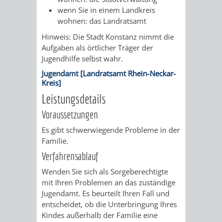
AN
wenn Sie in einem Landkreis
WIRTSCHAFT
UND
wohnen: das Landratsamt
DEINE
BAU)
KULTURBÜR
MUSEUM
Hinweis: Die Stadt Konstanz nimmt die
STADT
Aufgaben als örtlicher Träger der
Jugendhilfe selbst wahr.
GEBÄUDEBETRIEB
LIEGENSCHAFT
STADTTOURI
WIRTSCHA
WIEDERVERMIETUNGSPRÄMIE
Jugendamt [Landratsamt Rhein-Neckar-
UND
Kreis]
IMMOBILIENMAN
Leistungsdetails
STADTMAR
Voraussetzungen
AMT
AMT
Es gibt schwerwiegende Probleme in der
Familie.
FÜR
FÜR
Verfahrensablauf
Wenden Sie sich als Sorgeberechtigte
SOZIALE
STADTENTWI
mit Ihren Problemen an das zuständige
Jugendamt. Es beurteilt Ihren Fall und
ANGELEGENHEITE
AMT
entscheidet, ob die Unterbringung Ihres
Kindes außerhalb der Familie eine
INTEGRATIONSBE
FÜR