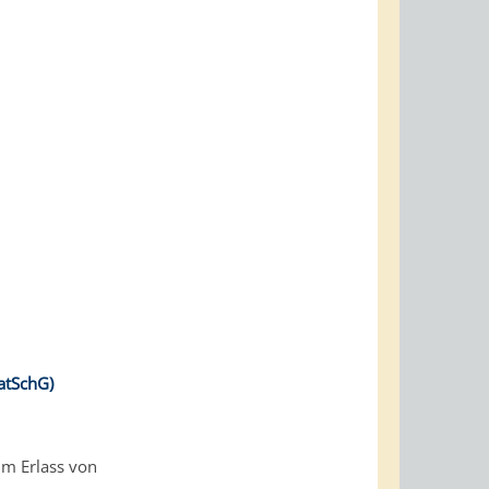
atSchG)
um Erlass von