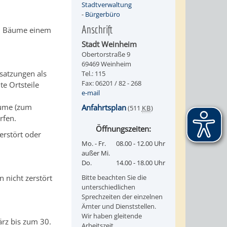
Stadtverwaltung
-
Bürgerbüro
Anschrift
nen Bäume einem
Stadt Weinheim
Obertorstraße 9
69469 Weinheim
atzungen als
Tel.: 115
Fax: 06201 / 82 - 268
e Ortsteile
e-mail
äume
(zum
Anfahrtsplan
(511
KB
)
rfen.
Öffnungszeiten:
erstört oder
Mo. - Fr.
08.00 - 12.00 Uhr
außer Mi.
Do.
14.00 - 18.00 Uhr
nicht zerstört
Bitte beachten Sie die
unterschiedlichen
Sprechzeiten der einzelnen
Ämter und Dienststellen.
Wir haben gleitende
ärz bis zum 30.
Arbeitszeit.