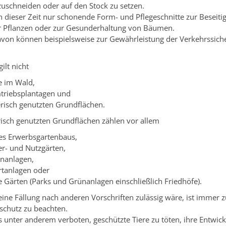
uschneiden oder auf den Stock zu setzen.
in dieser Zeit nur schonende Form- und Pflegeschnitte zur Beseiti
 Pflanzen oder zur Gesunderhaltung von Bäumen.
on können beispielsweise zur Gewährleistung der Verkehrssiche
ilt nicht
e im Wald,
triebsplantagen und
erisch genutzten Grundflächen.
isch genutzten Grundflächen zählen vor allem
es Erwerbsgartenbaus,
er- und Nutzgärten,
enanlagen,
tanlagen oder
he Gärten
(Parks und Grünanlagen einschließlich Friedhöfe)
.
ine Fällung nach anderen Vorschriften zulässig wäre, ist immer z
nschutz zu beachten.
 unter anderem verboten, geschützte Tiere zu töten, ihre Entwi