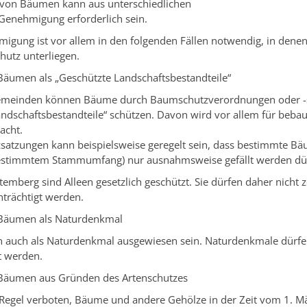
n von Bäumen kann aus unterschiedlichen
Genehmigung erforderlich sein.
hmigung ist vor allem in den folgenden Fällen notwendig, in de
hutz unterliegen.
Bäumen als „Geschützte Landschaftsbestandteile“
emeinden können Bäume durch Baumschutzverordnungen oder -s
ndschaftsbestandteile“ schützen. Davon wird vor allem für bebaut
acht.
satzungen kann beispielsweise geregelt sein, dass bestimmte B
 bestimmtem Stammumfang)
nur ausnahmsweise gefällt werden dü
emberg sind Alleen gesetzlich geschützt. Sie dürfen daher nicht z
nträchtigt werden.
 Bäumen als Naturdenkmal
auch als Naturdenkmal ausgewiesen sein. Naturdenkmale dürfen 
t werden.
 Bäumen aus Gründen des Artenschutzes
er Regel verboten, Bäume und andere Gehölze in der Zeit vom 1. M