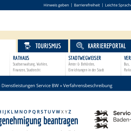
Hinweis geben
Barrierefreiheit
Leichte Sprach
VICE
TOURISMUS
KARRIEREPORTAL
RATHAUS
STADTWEGWEISER
VER
Stadtverwaltung, Wahlen,
Ämter & Behörden,
Bus, 
Finanzen, Stadtrecht
Einrichtungen in der Stadt
Park
»
Dienstleistungen Service BW
»
Verfahrensbeschreibung
H
I
J
K
L
M
N
O
P
Q
R
S
T
U
V
W
X
Y
Z
genehmigung beantragen