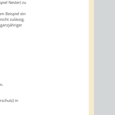
piel Nester)
zu
um Beispiel ein
icht zulässig.
n ganzjähriger
n.
rschutz) in