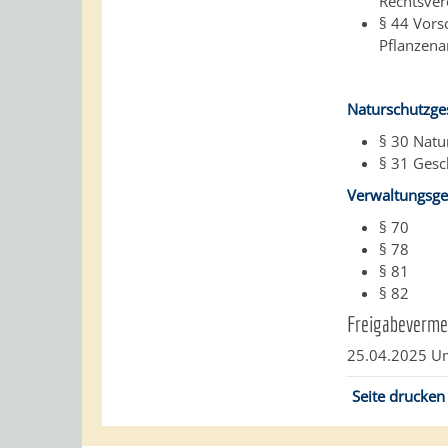
Rechtsve
§ 44 Vors
Pflanzena
Naturschutzge
§ 30
Natu
§ 31 Gesc
Verwaltungsge
§ 70
§ 78
§ 81
§ 82
Freigabeverme
25.04.2025 U
Seite drucken