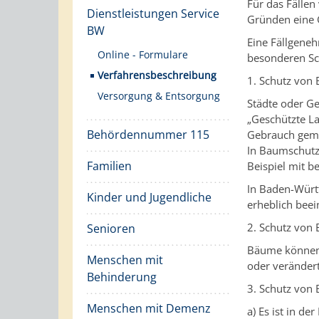
Für das Fälle
Dienstleistungen Service
Gründen eine 
BW
Eine Fällgene
Online - Formulare
besonderen Sc
Verfahrensbeschreibung
1. Schutz von 
Versorgung & Entsorgung
Städte oder G
„Geschützte La
Behördennummer 115
Gebrauch gem
In Baumschutz
Familien
Beispiel mit
In Baden-Württ
Kinder und Jugendliche
erheblich beei
2. Schutz von
Senioren
Bäume können 
Menschen mit
oder veränder
Behinderung
3. Schutz von
Menschen mit Demenz
a) Es ist in d