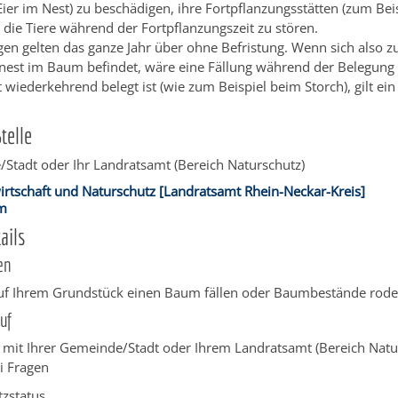
Eier im Nest)
zu beschädigen, ihre Fortpflanzungsstätten
(zum Beis
 die Tiere während der Fortpflanzungszeit zu stören.
en gelten das ganze Jahr über ohne Befristung.
Wenn sich also z
nest im Baum befindet, wäre eine Fällung während der Belegung n
 wiederkehrend belegt ist
(wie zum Beispiel beim Storch)
, gilt ei
telle
Stadt oder Ihr Landratsamt (Bereich Naturschutz)
irtschaft und Naturschutz [Landratsamt Rhein-Neckar-Kreis]
im
ails
en
uf Ihrem Grundstück einen Baum fällen oder Baumbestände rode
uf
h mit Ihrer Gemeinde/Stadt oder Ihrem Landratsamt (Bereich Natu
i Fragen
zstatus,