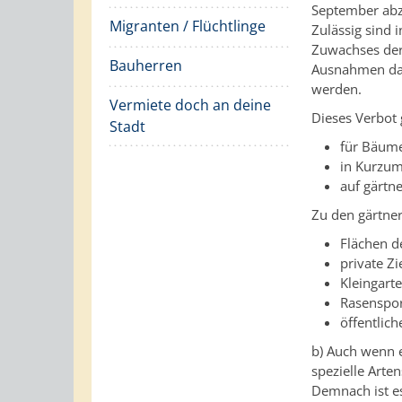
September abz
Migranten / Flüchtlinge
Zulässig sind 
Zuwachses der
Bauherren
Ausnahmen dav
werden.
Vermiete doch an deine
Dieses Verbot g
Stadt
für Bäum
in Kurzum
auf gärtn
Zu den gärtner
Flächen d
private Zi
Kleingart
Rasenspor
öffentlic
b) Auch wenn e
spezielle Arte
Demnach ist es