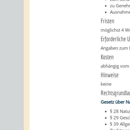
zu Geneh
Ausnahme
Fristen
möglichst 4 W
Erforderliche 
Angaben zum B
Kosten
abhängig vom 
Hinweise
keine
Rechtsgrundla
Gesetz über N
§ 28 Nat
§ 29 Gesc
§ 39 Allg