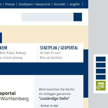
e
Presse
Stadtplan / Geoportal
Kontakt
english
KEHR
STADTPLAN / GEOPORTAL
Bahn, Ruftaxi, Radwege,
Wo finde ich was?
en, Verkehrsplanung
Blick auf Weinheim
Bitte beachten Sie die für
Ihr Anliegen genannte:
"zuständige Stelle"
-
Ämter in der