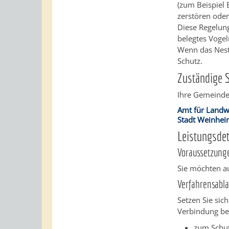
(zum Beispiel 
zerstören oder
Diese Regelung
belegtes Vogel
Wenn das Nest
Schutz.
Zuständige S
Ihre Gemeinde/
Amt für Landw
Stadt Weinhe
Leistungsdet
Voraussetzung
Sie möchten a
Verfahrensabla
Setzen Sie sic
Verbindung be
zum Schut