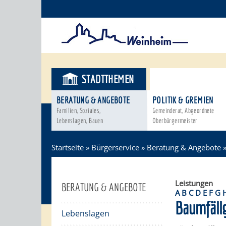
STADTTHEMEN
BÜRGERSER
BERATUNG & ANGEBOTE
POLITIK & GREMIEN
Familien, Soziales,
Gemeinderat, Abgeordnete
Lebenslagen, Bauen
Oberbürgermeister
Startseite
»
Bürgerservice
»
Beratung & Angebote
Leistungen
BERATUNG & ANGEBOTE
A
B
C
D
E
F
G
Baumfäll
Lebenslagen