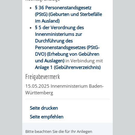
§ 36 Personenstandsgesetz
PRESSE-
RECHNUNGS
(PStG) (Geburten und Sterbefälle
im Ausland)
UND
§ 5 der Verordnung des
REFERAT
Innenministeriums zur
ÖFFENTLICHKEITS
Durchführung des
DES
Personenstandsgesetzes (PStG-
DVO) (Erhebung von Gebühren
ERSTEN
und Auslagen)
in Verbindung mit
Anlage 1 (Gebührenverzeichnis)
BÜRGERMEIS
Freigabevermerk
REFERAT
STABSSTELL
15.05.2025 Innenministerium Baden-
Württemberg
DES
RECHT
Seite drucken
OBERBÜRGERMEI
STADTBIBLIO
Seite empfehlen
STADTKÄMMEREI
STANDESAM
Bitte beachten Sie die für Ihr Anliegen