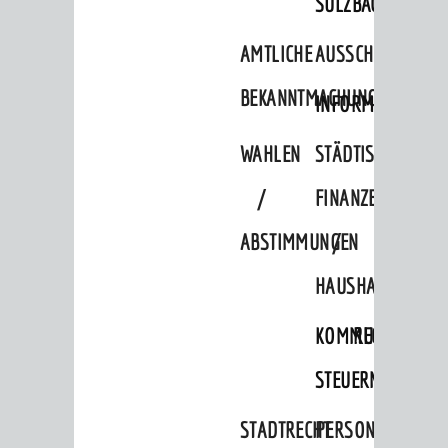
SULZBACH
AMTLICHE
AUSSCHREIBUNGE
BEKANNTMACHUNGEN
INFORMATIONSPF
WAHLEN
STÄDTISCHE
/
FINANZEN
ABSTIMMUNGEN
/
HAUSHALT
KOMMUNALE
RECHNUNGSS
STEUERN
STADTRECHT
PERSONALRAT