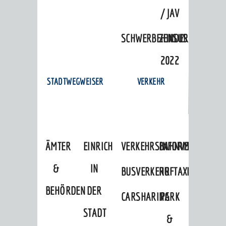
/ JAV
SCHWERBEHINDERTENVERTR
ZENSUS
2022
STADTWEGWEISER
VERKEHR
ÄMTER
EINRICHTUNGEN
VERKEHRSINFORMATIONEN
BAHNVERKEHR
&
IN
BUSVERKEHR
RUFTAXI
BEHÖRDEN
DER
CARSHARING
PARK
STADT
&