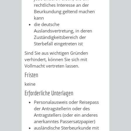
rechtliches Interesse an der
VERKEHRSA
Beurkundung geltend machen
kann
UND
die deutsche
Auslandsvertretung, in deren
GRÜNFLÄCH
Zuständigkeitsbereich der
Sterbefall eingetreten ist
INFRASTRU
STRASSEN- 
Sind Sie aus wichtigen Gründen
verhindert, können Sie sich mit
ND L
Vollmacht vertreten lassen.
Fristen
ANDSCHAF
keine
FRIEDHÖFE
BAUBETRI
Erforderliche Unterlagen
Personalausweis oder Reisepass
AMT
BÜRGER-
der Antragstellerin oder des
Antragstellers (oder ein anderes
FÜR
UND
anerkanntes Passersatzpapier)
ausländische Sterbeurkunde mit