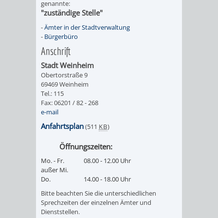
genannte:
FINANZEN
STEUERABTEIL
HEIRATEN
"zuständige Stelle"
-
Ämter in der Stadtverwaltung
UND
IN
GRUNDSTEUER
-
Bürgerbüro
Anschrift
HAUSHALT
WEINHEIM
STADTKASSE
Stadt Weinheim
Obertorstraße 9
INFORMATIO
WEINHEIME
BETEILIGUNGSMA
69469 Weinheim
Tel.: 115
DES
KIRCHEN
Fax: 06201 / 82 - 268
e-mail
STANDESAM
FOTOMOTIV
Anfahrtsplan
(511
KB
)
-
Öffnungszeiten:
Mo. - Fr.
08.00 - 12.00 Uhr
WEINHEIM
außer Mi.
Do.
14.00 - 18.00 Uhr
ALS
Bitte beachten Sie die unterschiedlichen
Sprechzeiten der einzelnen Ämter und
GASTGEBER
Dienststellen.