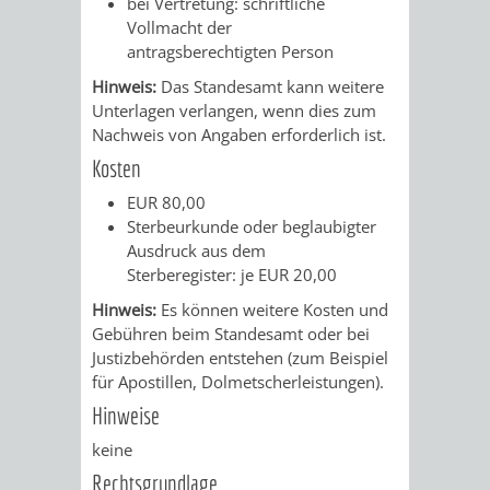
bei Vertretung: schriftliche
Vollmacht der
RENTENABTE
UNTERBRI
antragsberechtigten Person
VON
Hinweis:
Das Standesamt kann weitere
Unterlagen verlangen, wenn dies zum
OBDACHL
Nachweis von Angaben erforderlich ist.
Kosten
UND
EUR 80,00
FLÜCHTLI
Sterbeurkunde oder beglaubigter
Ausdruck aus dem
Sterberegister: je EUR 20,00
EIGENBETRIEB
FEUERWEHR
Hinweis:
Es können weitere Kosten und
STADTENTWÄSSE
PERSONAL-
Gebühren beim Standesamt oder bei
Justizbehörden entstehen (zum Beispiel
UND
für Apostillen, Dolmetscherleistungen).
Hinweise
ORGANISAT
keine
Rechtsgrundlage
STADTARCHI