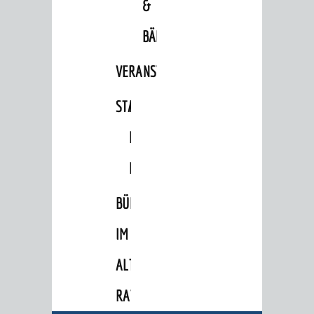
&
Stadtrecht
BÄDER
Personalrat / JAV
VERANSTALTUNGSRÄUME
Schwerbehindertenvertretung
Zensus 2022
STADTHALLE
ROLF-
STADTWEGWEISER
ENGELBRECHT-
Ämter & Behörden
HAUS
Einrichtungen in der Stadt
BÜRGERSAAL
VERKEHR
IM
Verkehrsinformationen
ALTEN
Bahnverkehr
RATHAUS
Busverkehr