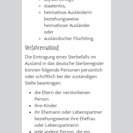
AN
staatenlos,
WIRTSCHAFT
UND
heimatlose Ausländerin
DEINE
beziehungsweise
BAU)
KULTURBÜR
MUSEUM
heimatloser Ausländer
STADT
oder
GEBÄUDEBETRIEB
LIEGENSCHAFT
STADTTOURI
WIRTSCHA
ausländischer Flüchtling.
WIEDERVERMIETUNGSPRÄMIE
Verfahrensablauf
UND
IMMOBILIENMAN
Die Eintragung eines Sterbefalls im
STADTMAR
Ausland in das deutsche Sterberegister
können folgende Personen persönlich
oder schriftlich bei der zuständigen
AMT
AMT
Stelle beantragen:
FÜR
FÜR
die Eltern der verstorbenen
Person
SOZIALE
STADTENTWI
ihre Kinder
ihr Ehemann oder Lebenspartner
ANGELEGENHEITE
AMT
beziehungsweise ihre Ehefrau
oder Lebenspartnerin
INTEGRATIONSBE
FÜR
jede andere Person, die ein