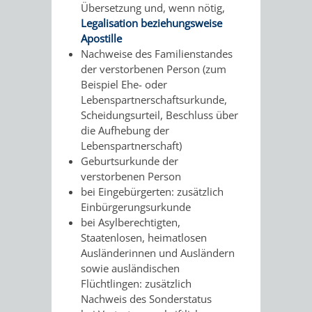
VERMESSUNG,
ORDNUNGSA
Übersetzung und, wenn nötig,
Legalisation beziehungsweise
BODENORDNUNG
AUSLÄNDERA
BÜRGERB
Apostille
Nachweise des Familienstandes
UND
der verstorbenen Person (zum
GEWERBE-
ÖFFENTLI
Beispiel Ehe- oder
GEOINFORMATIO
Lebenspartnerschaftsurkunde,
UND
SICHERHEI
Scheidungsurteil, Beschluss über
die Aufhebung der
GESUNDHEIT
ORDNUNG
Lebenspartnerschaft)
Geburtsurkunde der
UND
verstorbenen Person
bei Eingebürgerten: zusätzlich
VERKEHR
Einbürgerungsurkunde
bei Asylberechtigten,
VERKEHRS
BUSSGEL
Staatenlosen, heimatlosen
Ausländerinnen und Ausländern
GEMEINDE
AKTUELL
sowie ausländischen
Flüchtlingen: zusätzlich
VERKEHR
Nachweis des Sonderstatus