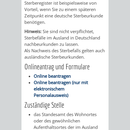
STADTENTWICKLUNG
Sterberegister ist beispielsweise von
HILFE
TAGESORDNUNG
BERATUNGSERGEBNI
Vorteil, wenn Sie zu einem späteren
BERATUNGSERGEBNISSE
Zeitpunkt eine deutsche Sterbeurkunde
MENSCHEN
MENSCHEN
/
benötigen.
MIT
MIT
SITZUNGSUNTERLAGEN
Hinweis:
Sie sind nicht verpflichtet,
Sterbefälle im Ausland in Deutschland
BEHINDERUNG
DEMENZ
nachbeurkunden zu lassen.
UMLEGUNGSAUSSCHUSS
BERATENDE
Als Nachweis des Sterbefalls gelten auch
ausländische Sterbeurkunden.
MIGRANTEN
BAUHERREN
AUSSCHÜSSE
Onlineantrag und Formulare
/
BAUHERRENBERATUNG
GRUNDSTÜCKSWERTERMITTLUNG
BERATUNGSERGEBNISS
Online beantragen
Online beantragen (nur mit
FLÜCHTLINGE
RATHAUS
DENKMALSCHUTZ
VERKAUF
elektronischem
Personalausweis)
STÄDTISCHER
AUFGABEN
STEUERVORTEILE
Zuständige Stelle
BAUPLÄTZE
das Standesamt des Wohnortes
DER
SATZUNGEN
oder des gewöhnlichen
BÜRGERMEISTER
ÄMTER
Aufenthaltsortes der im Ausland
UNTEREN
VERKAUF
IM