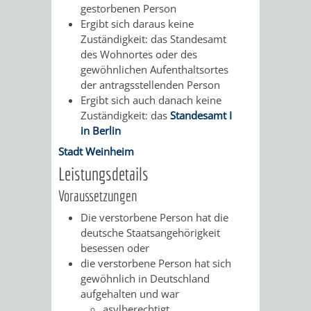
gestorbenen Person
/
AMT
AMT
Ergibt sich daraus keine
DENKMALSCHUTZBEHÖRDE
STÄDTISCHER
BEREICH
Zuständigkeit: das Standesamt
DEZERNATE
FÜR
FÜR
des Wohnortes oder des
HÄUSER
DENKMALSCHUTZ
gewöhnlichen Aufenthaltsortes
BAURECHT
BILDUNG
der antragsstellenden Person
/
GENEHMIGUNGSVERFAHREN
TAG
Ergibt sich auch danach keine
UND
UND
Zuständigkeit: das
Standesamt I
LIEGENSCHAFTEN
DES
in Berlin
DENKMALSCHUTZ
SPORT
ABWASSERBESEITIGUNG
Stadt Weinheim
OFFENEN
Leistungsdetails
AMT
AMT
DENKMALS
ERSCHLIESSUNGSBEITRAG
Voraussetzungen
FÜR
FÜR
Die verstorbene Person hat die
ANTRAGSVERFAHREN
deutsche Staatsangehörigkeit
IMMOBILIENWIRT
KULTUR,
besessen oder
VERMIETE
die verstorbene Person hat sich
TOURISMUS
STABSSTELLE
HOCHBAU
gewöhnlich in Deutschland
DOCH
aufgehalten und war
&
BÄDER
(PLANUNG
asylberechtigt,