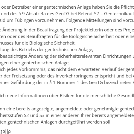
n oder Betreiber einer gentechnischen Anlage haben Sie die Pflicht
 und des § 9 Absatz 4a des GenTG bei Referat 57 – Gentechnikau
sidium Tübingen vorzunehmen. Folgende Mitteilungen sind vor
 Änderung in der Beauftragung der Projektleiterin oder des Projek
ten oder des Beauftragten für die Biologische Sicherheit oder ein
usses für die Biologische Sicherheit,
ellung des Betriebs der gentechnischen Anlage,
 beabsichtigte Änderung der sicherheitsrelevanten Einrichtungen
gen einer gentechnischen Anlage,
ich jedes Vorkommnis, das nicht dem erwarteten Verlauf der gen
er der Freisetzung oder des Inverkehrbringens entspricht und bei
einer Gefährdung der in § 1 Nummer 1 des GenTG bezeichneten 
ich neue Informationen über Risiken für die menschliche Gesundh
nn eine bereits angezeigte, angemeldete oder genehmigte gentec
rheitsstufen S2 und S3 in einer anderen Ihrer bereits angemeldet
en gentechnischen Anlagen durchgeführt werden soll.
telle