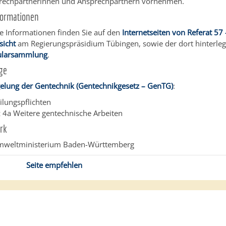
prechpartnerinnen und Ansprechpartnern vornehmen.
formationen
e Informationen finden Sie auf den
Internetseiten von Referat 57 
sicht
am Regierungspräsidium Tübingen, sowie der dort hinterle
larsammlung
.
ge
gelung der Gentechnik (Gentechnikgesetz – GenTG)
:
ilungspflichten
z 4a Weitere gentechnische Arbeiten
rk
mweltministerium Baden-Württemberg
Seite empfehlen