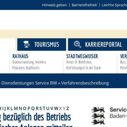
Hinweis geben
Barrierefreiheit
Leichte Sprach
VICE
TOURISMUS
KARRIEREPORTAL
RATHAUS
STADTWEGWEISER
VER
Stadtverwaltung, Wahlen,
Ämter & Behörden,
Bus, 
Finanzen, Stadtrecht
Einrichtungen in der Stadt
Park
»
Dienstleistungen Service BW
»
Verfahrensbeschreibung
H
I
J
K
L
M
N
O
P
Q
R
S
T
U
V
W
X
Y
Z
 bezüglich des Betriebs