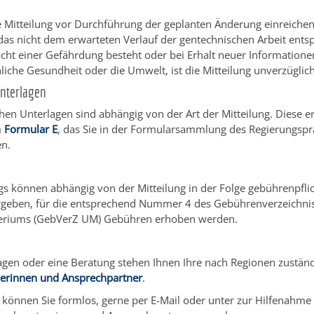
e Mitteilung vor Durchführung der geplanten Änderung einreichen
s nicht dem erwarteten Verlauf der gentechnischen Arbeit entsp
ht einer Gefährdung besteht oder bei Erhalt neuer Informatione
liche Gesundheit oder die Umwelt, ist die Mitteilung unverzüglic
Unterlagen
chen Unterlagen sind abhängig von der Art der Mitteilung. Diese e
m
Formular E
, das Sie in der Formularsammlung des Regierungsp
en.
ngs können abhängig von der Mitteilung in der Folge gebührenpfli
rgeben, für die entsprechend
Nummer 4 des Gebührenverzeichnis
eriums (GebVerZ UM) Gebühren erhoben werden
.
agen oder eine Beratung stehen Ihnen Ihre nach Regionen zustän
erinnen und Ansprechpartner
.
g können Sie formlos, gerne per E-Mail oder unter zur Hilfenahme