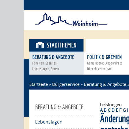
STADTTHEMEN
BÜRGERSER
BERATUNG & ANGEBOTE
POLITIK & GREMIEN
Familien, Soziales,
Gemeinderat, Abgeordnete
Lebenslagen, Bauen
Oberbürgermeister
Startseite
»
Bürgerservice
»
Beratung & Angebote
Leistungen
BERATUNG & ANGEBOTE
A
B
C
D
E
F
G
Änderung
Lebenslagen