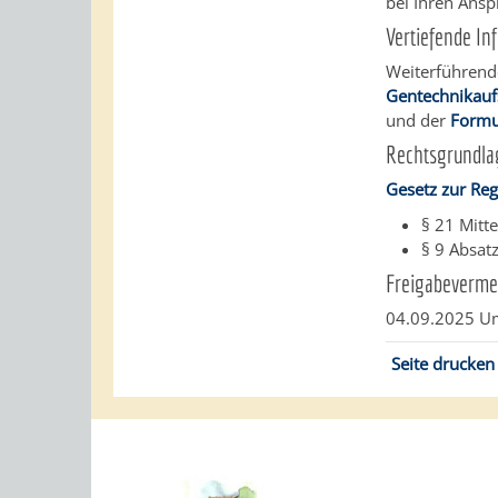
bei Ihren Ans
Vertiefende In
Weiterführend
Gentechnikauf
und der
Formu
Rechtsgrundla
Gesetz zur Re
§ 21 Mitte
§ 9 Absat
Freigabeverme
04.09.2025 U
Seite drucken