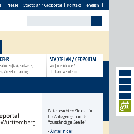
e
Presse
Stadtplan / Geoportal
Kontakt
english
KEHR
STADTPLAN / GEOPORTAL
Bahn, Ruftaxi, Radwege,
Wo finde ich was?
en, Verkehrsplanung
Blick auf Weinheim
Bitte beachten Sie die für
Ihr Anliegen genannte:
"zuständige Stelle"
-
Ämter in der