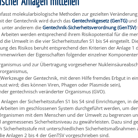
scher Anlagen mitteilen
fasst molekularbiologische Methoden zur gezielten Veränderung 
t der Gentechnik wird durch das
Gentechnikgesetz (GenTG)
und 
 unter anderem die
Gentechnik-Sicherheitsverordnung (GenTSV)
 Arbeiten werden entsprechend ihrem Risikopotential für die me
 die Umwelt in die vier Sicherheitsstufen S1 bis S4 eingeteilt. Di
ng des Risikos beruht entsprechend den Kriterien der Anlage 1 
menwirken der Eigenschaften folgender einzelner Komponenten
ganismus und zur Übertragung vorgesehener Nukleinsäureabschn
rorganismus,
(Werkzeuge der Gentechnik, mit deren Hilfe fremdes Erbgut in ein
eust wird; dies können Viren, Phagen oder Plasmide sein),
ender gentechnisch veränderter Organismus (GVO).
Anlagen der Sicherheitsstufen S1 bis S4 sind Einrichtungen, in d
 Arbeiten im geschlossenen System durchgeführt werden, um den
Organismen mit dem Menschen und der Umwelt zu begrenzen un
l angemessenes Sicherheitsniveau zu gewährleisten. Dazu sind g
h Sicherheitsstufe mit unterschiedlichen Sicherheitsmaßnahmen a
ie Anlagen 2 bis 4 der GenTSV vorgeschrieben sind.