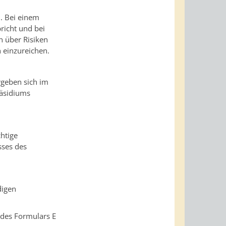
. Bei einem
richt und bei
n über Risiken
h einzureichen.
rgeben sich im
räsidiums
chtige
ses des
digen
 des Formulars E