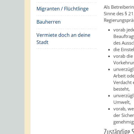
Als Betreiberi
Migranten / Flüchtlinge
Sinne des § 21
Regierungsprä
Bauherren
vorab jede
Vermiete doch an deine
Beauftrag
Stadt
des Aussch
die Einst
vorab die
Vorkehrun
unverzügl
Arbeit od
Verdacht 
besteht,
unverzügl
Umwelt,
vorab, we
der Siche
genehmigt
Zuständige S