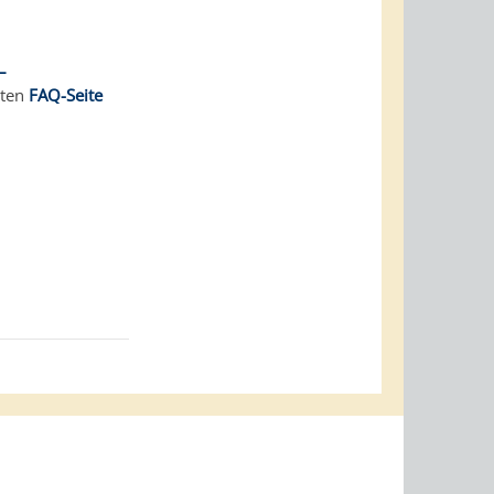
–
gten
FAQ-Seite