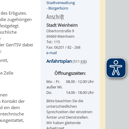
Stadtverwaltung
-
Bürgerbüro
des Erbgutes.
Anschrift
die zugehörigen
Stadt Weinheim
festgelegt.
Obertorstraße 9
nschliche
69469 Weinheim
e
Tel.: 115
der GenTSV dabei
Fax: 06201 / 82 - 268
:
e-mail
itt,
Anfahrtsplan
(511
KB
)
e Zelle
Öffnungszeiten:
Mo. - Fr.
08.00 - 12.00 Uhr
außer Mi.
Do.
14.00 - 18.00 Uhr
enen
 Kontakt der
Bitte beachten Sie die
unterschiedlichen
d ein dem
Sprechzeiten der einzelnen
entechnische
Ämter und Dienststellen.
usgestattet,
Wir haben gleitende
Arbeitszeit.