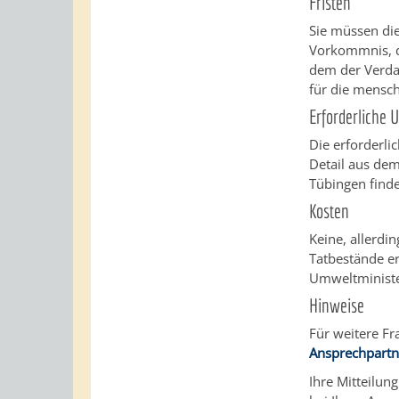
Fristen
Sie müssen di
Vorkommnis, da
dem der Verdac
für die mensch
Erforderliche 
Die erforderli
Detail aus de
Tübingen find
Kosten
Keine, allerdi
Tatbestände e
Umweltminist
Hinweise
Für weitere Fr
Ansprechpartn
Ihre Mitteilun