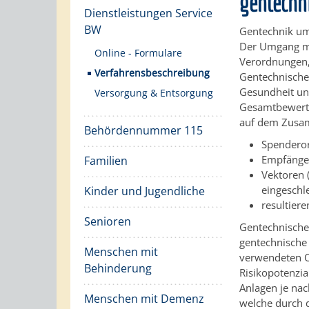
gentechni
Dienstleistungen Service
BW
Gentechnik um
Der Umgang mi
Online - Formulare
Verordnungen,
Verfahrensbeschreibung
Gentechnische
Gesundheit und
Versorgung & Entsorgung
Gesamtbewertu
auf dem Zusam
Behördennummer 115
Spenderor
Empfänge
Familien
Vektoren 
eingeschl
Kinder und Jugendliche
resultier
Senioren
Gentechnische 
gentechnische
Menschen mit
verwendeten 
Behinderung
Risikopotenzia
Anlagen je nac
Menschen mit Demenz
welche durch d