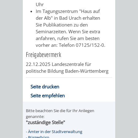
Uhr
Im Tagungszentrum "Haus auf
PRESSE-
RECHNUNGS
der Alb" in Bad Urach erhalten
Sie Publikationen zu den
UND
REFERAT
Seminarzeiten. Wenn Sie extra
anfahren, rufen Sie am besten
ÖFFENTLICHKEITS
DES
vorher an: Telefon 07125/152-0.
Freigabevermerk
ERSTEN
22.12.2025 Landeszentrale für
BÜRGERMEIS
politische Bildung Baden-Württemberg
REFERAT
STABSSTELL
Seite drucken
Seite empfehlen
DES
RECHT
Bitte beachten Sie die für Ihr Anliegen
OBERBÜRGERMEI
STADTBIBLIO
genannte:
"zuständige Stelle"
STADTKÄMMEREI
STANDESAM
-
Ämter in der Stadtverwaltung
-
Bürgerbüro