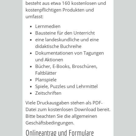
STADTENTWICKLUNG
besteht aus etwa 160 kostenlosen und
HILFE
TAGESORDNUNG
BERATUNGSERGEBNI
kostenpflichtigen Produkten und
BERATUNGSERGEBNISSE
umfasst:
MENSCHEN
MENSCHEN
/
Lernmedien
MIT
MIT
SITZUNGSUNTERLAGEN
Bausteine für den Unterricht
eine landeskundliche und eine
BEHINDERUNG
DEMENZ
didaktische Buchreihe
UMLEGUNGSAUSSCHUSS
BERATENDE
Dokumentationen von Tagungen
und Aktionen
MIGRANTEN
BAUHERREN
AUSSCHÜSSE
Bücher, E-Books, Broschüren,
Faltblätter
/
BAUHERRENBERATUNG
GRUNDSTÜCKSWERTERMITTLUNG
BERATUNGSERGEBNISS
Planspiele
Spiele, Puzzles und Lehrmittel
FLÜCHTLINGE
RATHAUS
DENKMALSCHUTZ
VERKAUF
Zeitschriften
Viele Druckausgaben stehen als PDF-
STÄDTISCHER
AUFGABEN
STEUERVORTEILE
Datei zum kostenlosen Download bereit.
Bitte beachten Sie die allgemeinen
BAUPLÄTZE
DER
SATZUNGEN
Geschäftsbedingungen.
BÜRGERMEISTER
ÄMTER
Onlineantrag und Formulare
UNTEREN
VERKAUF
IM