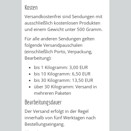
VERMESSUNG,
ORDNUNGSA
Kosten
BODENORDNUNG
AUSLÄNDERA
BÜRGERB
Versandkostenfrei sind Sendungen mit
ausschließlich kostenlosen Produkten
UND
und einem Gewicht unter 500 Gramm.
GEWERBE-
ÖFFENTLI
Für alle anderen Sendungen gelten
GEOINFORMATIO
UND
SICHERHEI
folgende Versandpauschalen
(einschließlich Porto, Verpackung,
GESUNDHEIT
ORDNUNG
Bearbeitung):
bis 1 Kilogramm: 3,00 EUR
UND
bis 10 Kilogramm: 6,50 EUR
bis 30 Kilogramm: 13,50 EUR
VERKEHR
über 30 Kilogramm: Versand in
mehreren Paketen
VERKEHRS
BUSSGEL
Bearbeitungsdauer
GEMEINDE
AKTUELL
Der Versand erfolgt in der Regel
innerhalb von fünf Werktagen nach
VERKEHR
Bestellungseingang.