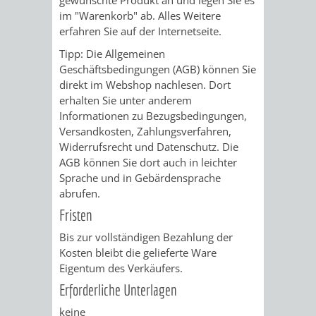
im "Warenkorb" ab. Alles Weitere
VERKEHRSA
erfahren Sie auf der Internetseite.
Tipp:
Die Allgemeinen
UND
Geschäftsbedingungen (AGB) können Sie
direkt im Webshop nachlesen. Dort
GRÜNFLÄCH
erhalten Sie unter anderem
Informationen zu Bezugsbedingungen,
INFRASTRU
STRASSEN- 
Versandkosten, Zahlungsverfahren,
Widerrufsrecht und Datenschutz. Die
ND L
AGB können Sie dort auch in leichter
Sprache und in Gebärdensprache
ANDSCHAF
abrufen.
Fristen
FRIEDHÖFE
BAUBETRI
Bis zur vollständigen Bezahlung der
Kosten bleibt die gelieferte Ware
AMT
BÜRGER-
Eigentum des Verkäufers.
FÜR
UND
Erforderliche Unterlagen
keine