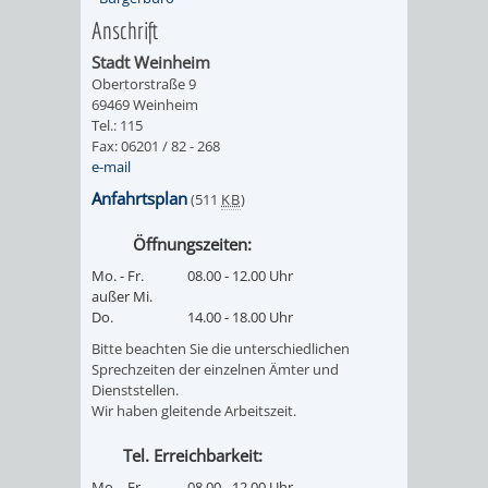
FINANZEN
STEUERABTEIL
HEIRATEN
Anschrift
Stadt Weinheim
UND
IN
GRUNDSTEUER
Obertorstraße 9
69469 Weinheim
HAUSHALT
WEINHEIM
Tel.: 115
STADTKASSE
Fax: 06201 / 82 - 268
e-mail
INFORMATIO
WEINHEIME
BETEILIGUNGSMA
Anfahrtsplan
(511
KB
)
DES
KIRCHEN
Öffnungszeiten:
STANDESAM
FOTOMOTIV
Mo. - Fr.
08.00 - 12.00 Uhr
außer Mi.
Do.
14.00 - 18.00 Uhr
-
Bitte beachten Sie die unterschiedlichen
WEINHEIM
Sprechzeiten der einzelnen Ämter und
Dienststellen.
Wir haben gleitende Arbeitszeit.
ALS
Tel. Erreichbarkeit:
GASTGEBER
Mo. - Fr.
08.00 - 12.00 Uhr