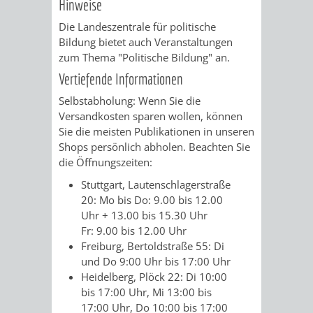
Hinweise
RENTENABTE
UNTERBRI
Die Landeszentrale für politische
Bildung bietet auch Veranstaltungen
VON
zum Thema "Politische Bildung" an.
Vertiefende Informationen
OBDACHL
Selbstabholung: Wenn Sie die
UND
Versandkosten sparen wollen, können
Sie die meisten Publikationen in unseren
FLÜCHTLI
Shops persönlich abholen. Beachten Sie
die Öffnungszeiten:
EIGENBETRIEB
FEUERWEHR
Stuttgart, Lautenschlagerstraße
20: Mo bis Do: 9.00 bis 12.00
STADTENTWÄSSE
PERSONAL-
Uhr + 13.00 bis 15.30 Uhr
Fr: 9.00 bis 12.00 Uhr
UND
Freiburg, Bertoldstraße 55: Di
und Do 9:00 Uhr bis 17:00 Uhr
ORGANISAT
Heidelberg, Plöck 22: Di 10:00
bis 17:00 Uhr, Mi 13:00 bis
STADTARCHI
17:00 Uhr, Do 10:00 bis 17:00