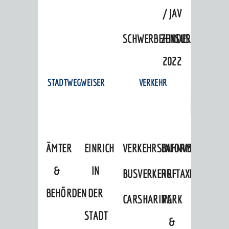
/ JAV
SCHWERBEHINDERTENVERTR
ZENSUS
2022
STADTWEGWEISER
VERKEHR
ÄMTER
EINRICHTUNGEN
VERKEHRSINFORMATIONEN
BAHNVERKEHR
&
IN
BUSVERKEHR
RUFTAXI
BEHÖRDEN
DER
CARSHARING
PARK
STADT
&