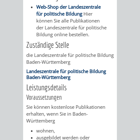
/
Web-Shop der Landeszentrale
AMT
AMT
DENKMALSCHUTZBEHÖRDE
STÄDTISCHER
BEREICH
für politische Bildung
Hier
DEZERNATE
können Sie alle Publikationen
FÜR
FÜR
HÄUSER
DENKMALSCHUTZ
der Landeszentrale für politische
Bildung online bestellen.
BAURECHT
BILDUNG
/
GENEHMIGUNGSVERFAHREN
TAG
Zuständige Stelle
UND
UND
LIEGENSCHAFTEN
die Landeszentrale für politische Bildung
DES
Baden-Württemberg
DENKMALSCHUTZ
SPORT
ABWASSERBESEITIGUNG
OFFENEN
Landeszentrale für politische Bildung
Baden-Württemberg
AMT
AMT
DENKMALS
ERSCHLIESSUNGSBEITRAG
Leistungsdetails
FÜR
FÜR
Voraussetzungen
ANTRAGSVERFAHREN
IMMOBILIENWIRT
KULTUR,
Sie können kostenlose Publikationen
erhalten, wenn Sie in Baden-
VERMIETE
TOURISMUS
Württemberg
STABSSTELLE
HOCHBAU
DOCH
wohnen,
&
BÄDER
(PLANUNG
ausgebildet werden oder