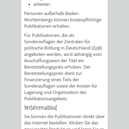
AN
arbeiten.
WIRTSCHAFT
UND
Personen außerhalb Baden-
DEINE
Württembergs können kostenpflichtige
BAU)
KULTURBÜR
MUSEUM
Publikationen erhalten.
STADT
GEBÄUDEBETRIEB
LIEGENSCHAFT
STADTTOURI
WIRTSCHA
Für Publikationen, die als
Sonderauflagen der Zentralen für
WIEDERVERMIETUNGSPRÄMIE
UND
politische Bildung in Deutschland (ZpB)
IMMOBILIENMAN
angeboten werden, wird abhängig vom
STADTMAR
Anschaffungswert der Titel ein
Bereitstellungspreis erhoben. Der
Bereitstellungspreis dient zur
AMT
AMT
Finanzierung eines Teils der
Sonderauflagen sowie der Kosten für
FÜR
FÜR
Lagerung und Organisation des
Publikationsangebots.
SOZIALE
STADTENTWI
Verfahrensablauf
ANGELEGENHEITE
AMT
Sie können die Publikationen direkt über
das Internet bestellen. Klicken Sie das
INTEGRATIONSBE
FÜR
gewünschte Produkt an und legen Sie es