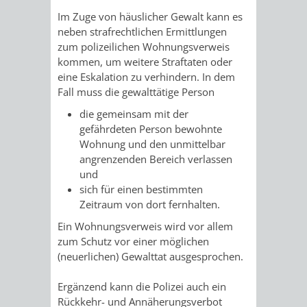
/
AMT
AMT
Im Zuge von häuslicher Gewalt kann es
DENKMALSCHUTZBEHÖRDE
STÄDTISCHER
BEREICH
neben strafrechtlichen Ermittlungen
DEZERNATE
FÜR
FÜR
zum polizeilichen Wohnungsverweis
HÄUSER
DENKMALSCHUTZ
kommen, um weitere Straftaten oder
BAURECHT
BILDUNG
eine Eskalation zu verhindern. In dem
/
Fall muss die gewalttätige Person
GENEHMIGUNGSVERFAHREN
TAG
UND
UND
die gemeinsam mit der
LIEGENSCHAFTEN
DES
gefährdeten Person bewohnte
DENKMALSCHUTZ
SPORT
Wohnung und den unmittelbar
ABWASSERBESEITIGUNG
OFFENEN
angrenzenden Bereich verlassen
AMT
AMT
und
DENKMALS
ERSCHLIESSUNGSBEITRAG
sich für einen bestimmten
FÜR
FÜR
Zeitraum von dort fernhalten.
ANTRAGSVERFAHREN
Ein Wohnungsverweis wird vor allem
IMMOBILIENWIRT
KULTUR,
zum Schutz vor einer möglichen
VERMIETE
(neuerlichen) Gewalttat ausgesprochen.
TOURISMUS
STABSSTELLE
HOCHBAU
DOCH
Ergänzend kann die Polizei auch ein
&
BÄDER
(PLANUNG
Rückkehr- und Annäherungsverbot