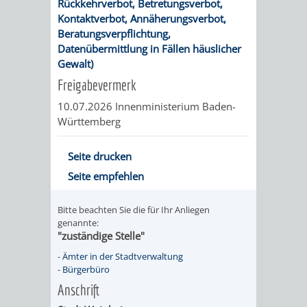
Rückkehrverbot, Betretungsverbot,
/ JAV
Kontaktverbot, Annäherungsverbot,
Beratungsverpflichtung,
Datenübermittlung in Fällen häuslicher
SCHWERBEHINDERTENVERTR
ZENSUS
Gewalt)
2022
Freigabevermerk
10.07.2026 Innenministerium Baden-
STADTWEGWEISER
VERKEHR
Württemberg
Seite drucken
Seite empfehlen
ÄMTER
EINRICHTUNGEN
VERKEHRSINFORMATIONEN
BAHNVERKEHR
Bitte beachten Sie die für Ihr Anliegen
genannte:
&
IN
BUSVERKEHR
RUFTAXI
"zuständige Stelle"
-
Ämter in der Stadtverwaltung
BEHÖRDEN
DER
CARSHARING
PARK
-
Bürgerbüro
STADT
Anschrift
&