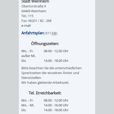
Stadt Weinheim
FRIEDHÖFE
KIRCHEN
Obertorstraße 9
RIDE
69469 Weinheim
Tel.: 115
BESTATTUNGSMÖGLICHKEITEN
HAUPTFRIEDHOF
KULTUREINRICHTUNGEN
PARKEN
RADFAHREN
Fax: 06201 / 82 - 268
e-mail
WEINHEIM
THEATER
MUSEUM
APP
VRNNEXTBIKE
Anfahrtsplan
(511
KB
)
FRIEDHÖFE
FRIEDHOF
Öffnungszeiten:
VERANSTALTUNGEN
KINDER
EASYPARKEN
VERKEHRSPLANU
Mo. - Fr.
08.00 - 12.00 Uhr
HOHENSACHSEN
LÜTZELSACHSEN
IM
außer Mi.
STADTPLAN /
Do.
14.00 - 18.00 Uhr
GEOPORTAL
FRIEDHOF
FRIEDHOF
MUSEUM
Bitte beachten Sie die unterschiedlichen
Sprechzeiten der einzelnen Ämter und
OBERFLOCKENBACH
RIPPENWEIER-
Dienststellen.
STADTBIBLIOTHEK
KINO
Wir haben gleitende Arbeitszeit.
HEILIGKREUZ
A
AUSLEIHE
VERANSTALTER
Tel. Erreichbarkeit:
Mo. - Fr.
08.00 - 12.00 Uhr
FRIEDHOF
BIS
MEDIENANGEBOTE
VERANSTALTUNGSRÄUME
Mo. - Mi.
14.00 - 16.00 Uhr
Do.
14.00 - 18.00 Uhr
SULZBACH