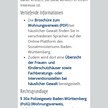
SULZBACH
Interesse ist.
Vertiefende Informationen
AMTLICHE
AUSSCHREIBUNGE
Die
Broschüre zum
BEKANNTMACHUNGEN
INFORMATIONSPF
Wohnungsverweis (PDF)
bei
häuslicher Gewalt finden Sie in
verschiedenen Sprachen auf der
WAHLEN
STÄDTISCHE
Online-Plattform des
Sozialministeriums Baden-
/
FINANZEN
Württemberg.
Zudem wird dort eine
Übersicht
ABSTIMMUNGEN
/
der Frauen- und
Kinderschutzhäuser sowie
HAUSHALT
Fachberatungs- oder
Interventionsstellen bei
KOMMUNALE
RECHNUNGSS
häuslicher Gewalt
bereitgestellt.
Rechtsgrundlage
STEUERN
§ 30a Polizeigesetz Baden-Württemberg
STADTRECHT
PERSONALRAT
(PolG) (Wohnungsverweis,