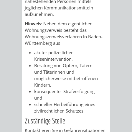
nahestehenden Personen mittels
jeglichen Kommunikationsmitteln
VERKEHRSA
aufzunehmen.
Hinweis
: Neben dem eigentlichen
UND
Wohnungsverweis besteht das
Wohnungsverweisverfahren in Baden-
GRÜNFLÄCH
Württemberg aus
INFRASTRU
STRASSEN- 
akuter polizeilicher
Krisenintervention,
ND L
Beratung von Opfern, Tätern
und Täterinnen und
ANDSCHAF
möglicherweise mitbetroffenen
Kindern,
konsequenter Strafverfolgung
FRIEDHÖFE
BAUBETRI
und
schneller Herbeiführung eines
AMT
BÜRGER-
zivilrechtlichen Schutzes.
Zuständige Stelle
FÜR
UND
Kontaktieren Sie in Gefahrensituationen