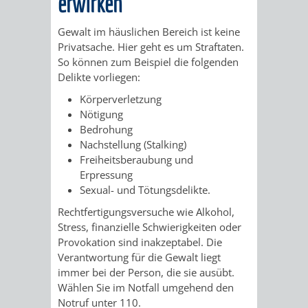
erwirken
STADTENTWICKLUNG
HILFE
TAGESORDNUNG
BERATUNGSERGEBNI
Gewalt im häuslichen Bereich ist keine
BERATUNGSERGEBNISSE
MENSCHEN
MENSCHEN
/
Privatsache. Hier geht es um Straftaten.
So können zum Beispiel die folgenden
MIT
MIT
SITZUNGSUNTERLAGEN
Delikte vorliegen:
Körperverletzung
BEHINDERUNG
DEMENZ
UMLEGUNGSAUSSCHUSS
BERATENDE
Nötigung
Bedrohung
MIGRANTEN
BAUHERREN
AUSSCHÜSSE
Nachstellung (Stalking)
Freiheitsberaubung und
/
BAUHERRENBERATUNG
GRUNDSTÜCKSWERTERMITTLUNG
BERATUNGSERGEBNISS
Erpressung
Sexual- und Tötungsdelikte.
FLÜCHTLINGE
RATHAUS
DENKMALSCHUTZ
VERKAUF
Rechtfertigungsversuche wie Alkohol,
Stress, finanzielle Schwierigkeiten oder
STÄDTISCHER
AUFGABEN
STEUERVORTEILE
Provokation sind inakzeptabel. Die
Verantwortung für die Gewalt liegt
BAUPLÄTZE
DER
immer bei der Person, die sie ausübt.
SATZUNGEN
Wählen Sie im Notfall umgehend den
BÜRGERMEISTER
ÄMTER
UNTEREN
VERKAUF
Notruf unter 110.
IM