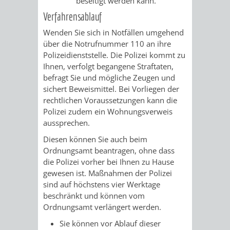
beseitigt werden kann.
Verfahrensablauf
PRESSE-
RECHNUNGS
Wenden Sie sich in Notfällen umgehend
über die Notrufnummer 110 an ihre
UND
REFERAT
Polizeidienststelle. Die Polizei kommt zu
Ihnen, verfolgt begangene Straftaten,
ÖFFENTLICHKEITS
DES
befragt Sie und mögliche Zeugen und
sichert Beweismittel. Bei Vorliegen der
ERSTEN
rechtlichen Voraussetzungen kann die
Polizei zudem ein Wohnungsverweis
BÜRGERMEIS
aussprechen.
Diesen können Sie auch beim
REFERAT
STABSSTELL
Ordnungsamt beantragen, ohne dass
die Polizei vorher bei Ihnen zu Hause
DES
RECHT
gewesen ist.
Maßnahmen der Polizei
sind auf höchstens vier Werktage
OBERBÜRGERMEI
STADTBIBLIO
beschränkt und können vom
Ordnungsamt verlängert werden.
STADTKÄMMEREI
STANDESAM
Sie können vor Ablauf dieser