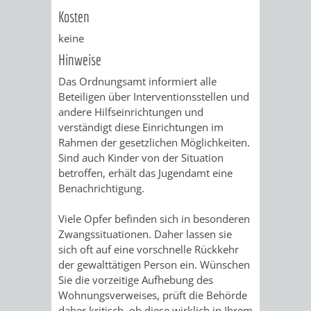
Kosten
UMWELT-
VERWALTUNG
keine
UND
HOHENSACH
Hinweise
Das Ordnungsamt informiert alle
KLIMASCHUTZ
VERWALTUNG
Beteiligen über Interventionsstellen und
andere Hilfseinrichtungen und
KLIMASCHUTZ
LÜTZELSACH
verständigt diese Einrichtungen im
Rahmen der gesetzlichen Möglichkeiten.
UND
VERWALTUNG
Sind auch Kinder von der Situation
betroffen, erhält das Jugendamt eine
ENERGIEMANAGE
OBERFLOCKE
Benachrichtigung.
VERWALTUNGSSTE
VERWALTUNG
Viele Opfer befinden sich in besonderen
Zwangssituationen. Daher lassen sie
RIPPENWEIER
RITSCHWEIE
sich oft auf eine vorschnelle Rückkehr
der gewalttätigen Person ein. Wünschen
Sie die vorzeitige Aufhebung des
VERWALTUNGSSTE
Wohnungsverweises, prüft die Behörde
daher kritisch, ob diese wirklich in Ihrem