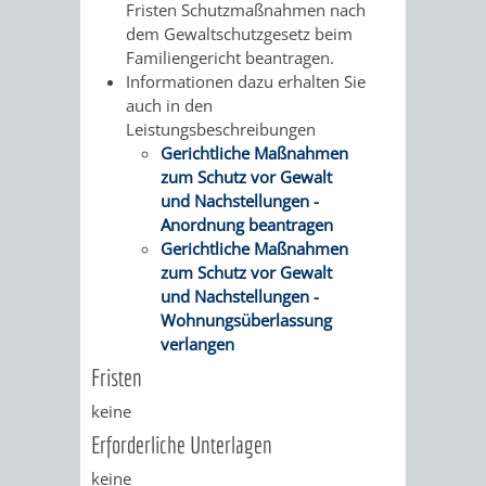
Fristen Schutzmaßnahmen nach
FINANZEN
STEUERABTEIL
HEIRATEN
dem Gewaltschutzgesetz beim
Familiengericht beantragen.
UND
IN
GRUNDSTEUER
Informationen dazu erhalten Sie
auch in den
HAUSHALT
WEINHEIM
Leistungsbeschreibungen
STADTKASSE
Gerichtliche Maßnahmen
INFORMATIO
WEINHEIME
zum Schutz vor Gewalt
BETEILIGUNGSMA
und Nachstellungen -
DES
KIRCHEN
Anordnung beantragen
Gerichtliche Maßnahmen
STANDESAM
zum Schutz vor Gewalt
FOTOMOTIV
und Nachstellungen -
Wohnungsüberlassung
-
verlangen
WEINHEIM
Fristen
keine
ALS
Erforderliche Unterlagen
GASTGEBER
keine