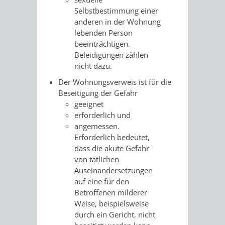
Selbstbestimmung einer
RENTENABTE
UNTERBRI
anderen in der Wohnung
lebenden Person
VON
beeinträchtigen.
Beleidigungen zählen
OBDACHL
nicht dazu.
UND
Der Wohnungsverweis ist für die
Beseitigung der Gefahr
FLÜCHTLI
geeignet
erforderlich und
angemessen.
EIGENBETRIEB
FEUERWEHR
Erforderlich bedeutet,
dass die akute Gefahr
STADTENTWÄSSE
PERSONAL-
von tätlichen
Auseinandersetzungen
UND
auf eine für den
Betroffenen milderer
ORGANISAT
Weise, beispielsweise
durch ein Gericht, nicht
STADTARCHI