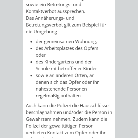
AN
sowie ein Betretungs- und
WIRTSCHAFT
UND
Kontaktverbot aussprechen.
DEINE
Das Annäherungs- und
BAU)
KULTURBÜR
MUSEUM
Betretungsverbot gilt zum Beispiel für
STADT
die Umgebung
GEBÄUDEBETRIEB
LIEGENSCHAFT
STADTTOURI
WIRTSCHA
der gemeinsamen Wohnung,
WIEDERVERMIETUNGSPRÄMIE
des Arbeitsplatzes des Opfers
UND
IMMOBILIENMAN
oder
des Kindergartens und der
STADTMAR
Schule mitbetroffener Kinder
sowie an anderen Orten, an
AMT
AMT
denen sich das Opfer oder ihr
nahestehende Personen
FÜR
FÜR
regelmäßig aufhalten.
Auch kann die Polizei die Hausschlüssel
SOZIALE
STADTENTWI
beschlagnahmen und/oder die Person in
Gewahrsam nehmen. Zudem kann die
ANGELEGENHEITE
AMT
Polizei der gewalttätigen Person
verbieten Kontakt zum Opfer oder ihr
INTEGRATIONSBE
FÜR