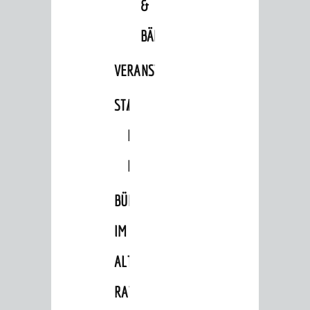
&
BÄDER
VERANSTALTUNGSRÄUME
STADTHALLE
ROLF-
ENGELBRECHT-
HAUS
BÜRGERSAAL
IM
ALTEN
RATHAUS