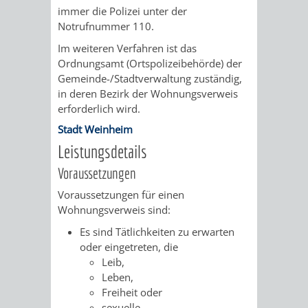
VERMESSUNG,
ORDNUNGSA
immer die Polizei unter der
Notrufnummer 110.
BODENORDNUNG
AUSLÄNDERA
BÜRGERB
Im weiteren Verfahren ist das
UND
Ordnungsamt (Ortspolizeibehörde) der
GEWERBE-
ÖFFENTLI
Gemeinde-/Stadtverwaltung zuständig,
GEOINFORMATIO
in deren Bezirk der Wohnungsverweis
UND
SICHERHEI
erforderlich wird.
Stadt Weinheim
GESUNDHEIT
ORDNUNG
Leistungsdetails
UND
Voraussetzungen
VERKEHR
Voraussetzungen für einen
Wohnungsverweis sind:
VERKEHRS
BUSSGEL
Es sind Tätlichkeiten zu erwarten
oder eingetreten, die
GEMEINDE
AKTUELL
Leib,
Leben,
VERKEHR
Freiheit oder
sexuelle