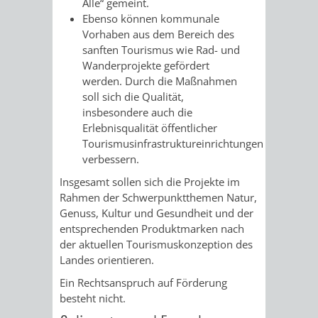
Alle“ gemeint.
/
AMT
AMT
Ebenso können kommunale
DENKMALSCHUTZBEHÖRDE
STÄDTISCHER
BEREICH
Vorhaben aus dem Bereich des
DEZERNATE
FÜR
FÜR
sanften Tourismus wie Rad- und
HÄUSER
DENKMALSCHUTZ
Wanderprojekte gefördert
BAURECHT
BILDUNG
werden. Durch die Maßnahmen
/
GENEHMIGUNGSVERFAHREN
TAG
soll sich die Qualität,
UND
UND
insbesondere auch die
LIEGENSCHAFTEN
DES
Erlebnisqualität öffentlicher
DENKMALSCHUTZ
SPORT
Tourismusinfrastruktureinrichtungen
ABWASSERBESEITIGUNG
OFFENEN
verbessern.
AMT
AMT
Insgesamt sollen sich die Projekte im
DENKMALS
ERSCHLIESSUNGSBEITRAG
Rahmen der Schwerpunktthemen Natur,
FÜR
FÜR
Genuss, Kultur und Gesundheit und der
ANTRAGSVERFAHREN
entsprechenden Produktmarken nach
IMMOBILIENWIRT
KULTUR,
der aktuellen Tourismuskonzeption des
Landes orientieren.
VERMIETE
TOURISMUS
STABSSTELLE
HOCHBAU
Ein Rechtsanspruch auf Förderung
DOCH
besteht nicht.
&
BÄDER
(PLANUNG