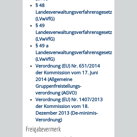
§ 48
FRIEDHÖFE
KIRCHEN
RIDE
Landesverwaltungsverfahrensgesetz
(LVwVfG)
BESTATTUNGSMÖGLICHKEITEN
HAUPTFRIEDHOF
KULTUREINRICHTUNGEN
PARKEN
RADFAHREN
§ 49
Landesverwaltungsverfahrensgesetz
WEINHEIM
THEATER
MUSEUM
(LVwVfG)
APP
VRNNEXTBIKE
§ 49 a
FRIEDHÖFE
FRIEDHOF
Landesverwaltungsverfahrensgesetz
VERANSTALTUNGEN
KINDER
EASYPARKEN
VERKEHRSPLANU
(LVwVfG)
HOHENSACHSEN
LÜTZELSACHSEN
Verordnung (EU) Nr. 651/2014
IM
STADTPLAN /
der Kommission vom 17. Juni
GEOPORTAL
2014 (Allgemeine
FRIEDHOF
FRIEDHOF
MUSEUM
Gruppenfreistellungs-
verordnung (AGVO)
OBERFLOCKENBACH
RIPPENWEIER-
STADTBIBLIOTHEK
KINO
Verordnung (EU) Nr. 1407/2013
der Kommission vom 18.
HEILIGKREUZ
A
AUSLEIHE
VERANSTALTER
Dezember 2013 (De-minimis-
Verordnung)
FRIEDHOF
BIS
MEDIENANGEBOTE
VERANSTALTUNGSRÄUME
Freigabevermerk
SULZBACH