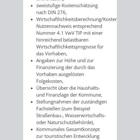
zweistufige Kostenschätzung
UMWELT-
VERWALTUNG
nach DIN 276,
Wirtschaftlichkeitsberechnung/Kosten-
UND
HOHENSACH
Nutzennachweis entsprechend
Nummer 4.1 VwV TIP mit einer
KLIMASCHUTZ
VERWALTUNG
hinreichend belastbaren
Wirtschaftlichkeitsprognose für
KLIMASCHUTZ
LÜTZELSACH
das Vorhaben,
Angaben zur Höhe und zur
UND
Finanzierung der durch das
VERWALTUNG
Vorhaben ausgelösten
ENERGIEMANAGE
Folgekosten,
OBERFLOCKE
Übersicht über die Haushalts-
und Finanzlage der Kommune,
VERWALTUNGSSTE
VERWALTUNG
Stellungnahmen der zuständigen
Fachstellen (zum Beispiel
RIPPENWEIER
RITSCHWEIE
Straßenbau-, Wasserwirtschafts-
oder Naturschutzbehörde),
VERWALTUNGSSTE
Kommunales Gesamtkonzept
zur touristischen Entwicklung