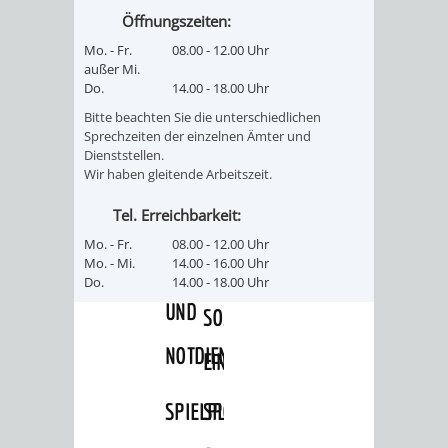
Öffnungszeiten:
VERMIETUNG
/
JÜDISCHE
Mo. - Fr.
08.00 - 12.00 Uhr
VON
außer Mi.
FAMILIENFORSCHUNG
SPUREN
Do.
14.00 - 18.00 Uhr
RÄUMEN
Bitte beachten Sie die unterschiedlichen
IN
Sprechzeiten der einzelnen Ämter und
Dienststellen.
WEINHEIM
Wir haben gleitende Arbeitszeit.
KRIEGERDENKMAL
Tel. Erreichbarkeit:
Mo. - Fr.
08.00 - 12.00 Uhr
Mo. - Mi.
14.00 - 16.00 Uhr
NOTRUFNUMMERN
PARTEIEN
Do.
14.00 - 18.00 Uhr
UND
SOZIALE
NOTDIENSTE
EINRICHTUNGEN
SPIELPLÄTZE
SPORTSTÄTTEN