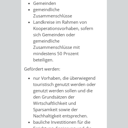
Gemeinden
gemeindliche
VERKEHRSA
Zusammenschlüsse
Landkreise im Rahmen von
UND
Kooperationsvorhaben, sofern
sich Gemeinden oder
GRÜNFLÄCH
gemeindliche
Zusammenschlüsse mit
INFRASTRU
STRASSEN- 
mindestens 50 Prozent
beteiligen.
ND L
Gefördert werden:
ANDSCHAF
nur Vorhaben, die überwiegend
touristisch genutzt werden oder
FRIEDHÖFE
BAUBETRI
genutzt werden sollen und die
den Grundsätzen der
Wirtschaftlichkeit und
AMT
BÜRGER-
Sparsamkeit sowie der
Nachhaltigkeit entsprechen.
FÜR
UND
bauliche Investitionen für die