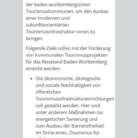
STADTENTWICKLUNG
HILFE
der baden-württembergischen
TAGESORDNUNG
BERATUNGSERGEBNI
Tourismuskommunen, um den Ausbau
BERATUNGSERGEBNISSE
einer modernen und
MENSCHEN
MENSCHEN
/
zukunftsorientierten
Tourismusinfrastruktur voran zu
MIT
MIT
SITZUNGSUNTERLAGEN
bringen.
BEHINDERUNG
DEMENZ
Folgende Ziele sollen mit der Förderung
UMLEGUNGSAUSSCHUSS
BERATENDE
von kommunalen Tourismusprojekten
für das Reiseland Baden-Württemberg
MIGRANTEN
BAUHERREN
AUSSCHÜSSE
erreicht werden:
/
BAUHERRENBERATUNG
GRUNDSTÜCKSWERTERMITTLUNG
BERATUNGSERGEBNISS
Die ökonomische, ökologische
und soziale Nachhaltigkeit von
FLÜCHTLINGE
RATHAUS
öffentlichen
DENKMALSCHUTZ
VERKAUF
Tourismusinfrastruktureinrichtungen
soll gestärkt werden. Hier sind
STÄDTISCHER
AUFGABEN
STEUERVORTEILE
unter anderem Maßnahmen zur
energetischen Sanierung und
BAUPLÄTZE
DER
SATZUNGEN
zum Ausbau der Barrierefreiheit
BÜRGERMEISTER
ÄMTER
im Sinne eines „Tourismus für
UNTEREN
VERKAUF
IM