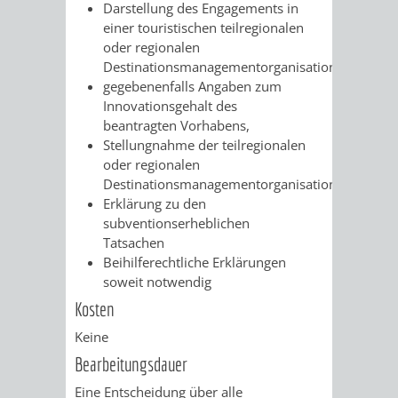
SULZBACH
Darstellung des Engagements in
einer touristischen teilregionalen
AMTLICHE
AUSSCHREIBUNGE
oder regionalen
Destinationsmanagementorganisation
BEKANNTMACHUNGEN
gegebenenfalls Angaben zum
INFORMATIONSPF
Innovationsgehalt des
beantragten Vorhabens,
WAHLEN
STÄDTISCHE
Stellungnahme der teilregionalen
oder regionalen
/
FINANZEN
Destinationsmanagementorganisation.
Erklärung zu den
ABSTIMMUNGEN
/
subventionserheblichen
Tatsachen
HAUSHALT
Beihilferechtliche Erklärungen
soweit notwendig
KOMMUNALE
RECHNUNGSS
Kosten
STEUERN
Keine
Bearbeitungsdauer
STADTRECHT
PERSONALRAT
Eine Entscheidung über alle