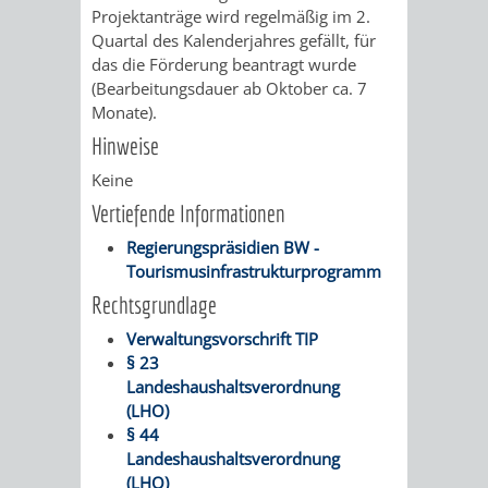
Projektanträge wird regelmäßig im 2.
/ JAV
Quartal des Kalenderjahres gefällt, für
das die Förderung beantragt wurde
SCHWERBEHINDERTENVERTR
ZENSUS
(Bearbeitungsdauer ab Oktober ca. 7
Monate).
2022
Hinweise
STADTWEGWEISER
VERKEHR
Keine
Vertiefende Informationen
Regierungspräsidien BW -
Tourismusinfrastrukturprogramm
Rechtsgrundlage
ÄMTER
EINRICHTUNGEN
VERKEHRSINFORMATIONEN
BAHNVERKEHR
Verwaltungsvorschrift TIP
&
IN
§ 23
BUSVERKEHR
RUFTAXI
Landeshaushaltsverordnung
BEHÖRDEN
DER
(LHO)
CARSHARING
PARK
§ 44
STADT
Landeshaushaltsverordnung
&
(LHO)