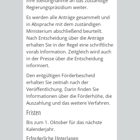
ihre Stellungnahme an das zuständige
Regierungspräsidium weiter.
PRESSE-
RECHNUNGS
Es werden alle Anträge gesammelt und
in Absprache mit dem zuständigen
UND
REFERAT
Ministerium abschließend beurteilt.
Nach Entscheidung über die Anträge
ÖFFENTLICHKEITS
DES
erhalten Sie in der Regel eine schriftliche
vorab Information. Zeitgleich wird auch
ERSTEN
in der Presse über die Entscheidung
informiert.
BÜRGERMEIS
Den entgültigen Förderbescheid
erhalten Sie zeitnah nach der
REFERAT
STABSSTELL
Veröffentlichung. Darin finden Sie
Informationen über die Förderhöhe, die
DES
RECHT
Auszahlung und das weitere Verfahren.
Fristen
OBERBÜRGERMEI
STADTBIBLIO
Bis zum 1. Oktober für das nächste
Kalenderjahr.
STADTKÄMMEREI
STANDESAM
Erforderliche Unterlagen