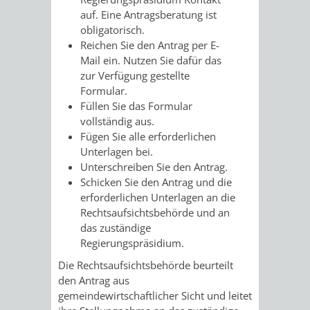
auf. Eine Antragsberatung ist
RENTENABTE
UNTERBRI
obligatorisch.
Reichen Sie den Antrag per E-
VON
Mail ein. Nutzen Sie dafür das
zur Verfügung gestellte
OBDACHL
Formular.
Füllen Sie das Formular
UND
vollständig aus.
Fügen Sie alle erforderlichen
FLÜCHTLI
Unterlagen bei.
Unterschreiben Sie den Antrag.
EIGENBETRIEB
FEUERWEHR
Schicken Sie den Antrag und die
erforderlichen Unterlagen an die
STADTENTWÄSSE
PERSONAL-
Rechtsaufsichtsbehörde und an
das zuständige
UND
Regierungspräsidium.
Die Rechtsaufsichtsbehörde beurteilt
ORGANISAT
den Antrag aus
gemeindewirtschaftlicher Sicht und leitet
STADTARCHI