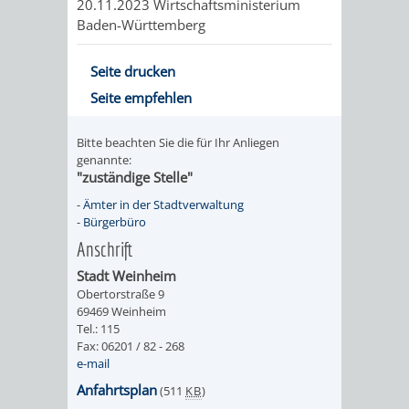
Z
20.11.2023 Wirtschaftsministerium
ONLINE-
STADTHALLE
ROLF-
Baden-Württemberg
KATALOG
ENGELBRECHT-
Seite drucken
HAUS
VERANSTALTUNGEN
AUSBILDUNG
Seite empfehlen
&
BÜRGERSAAL
Bitte beachten Sie die für Ihr Anliegen
genannte:
PRAKTIKA
IM
"zuständige Stelle"
-
Ämter in der Stadtverwaltung
ALTEN
LEIHVERKEHR
SERVICE
-
Bürgerbüro
Anschrift
RATHAUS
DER
FÜR
Stadt Weinheim
Obertorstraße 9
BIBLIOTHEK
LEHRER/INNEN
STADTARCHIV
69469 Weinheim
Tel.: 115
&
Fax: 06201 / 82 - 268
BENUTZUNG
BESTANDSÜBERSICHT
e-mail
ERZIEHER/INNEN
Anfahrtsplan
(511
KB
)
MELDEKARTEI
VERÖFFENTLICHUNGEN