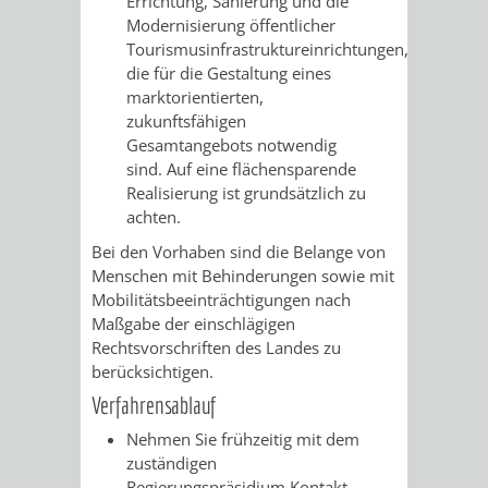
Errichtung, Sanierung und die
VERMESSUNG,
ORDNUNGSA
Modernisierung öffentlicher
Tourismusinfrastruktureinrichtungen,
BODENORDNUNG
AUSLÄNDERA
BÜRGERB
die für die Gestaltung eines
marktorientierten,
UND
GEWERBE-
ÖFFENTLI
zukunftsfähigen
Gesamtangebots notwendig
GEOINFORMATIO
UND
SICHERHEI
sind. Auf eine flächensparende
Realisierung ist grundsätzlich zu
GESUNDHEIT
ORDNUNG
achten.
Bei den Vorhaben sind die Belange von
UND
Menschen mit Behinderungen sowie mit
Mobilitätsbeeinträchtigungen nach
VERKEHR
Maßgabe der einschlägigen
Rechtsvorschriften des Landes zu
VERKEHRS
BUSSGEL
berücksichtigen.
Verfahrensablauf
GEMEINDE
AKTUELL
Nehmen Sie frühzeitig mit dem
VERKEHR
zuständigen
Regierungspräsidium Kontakt