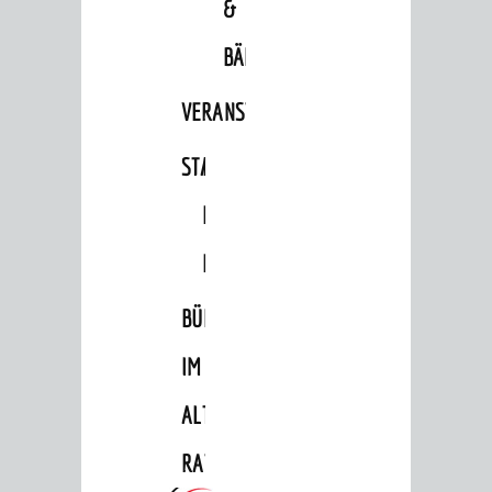
&
BÄDER
VERANSTALTUNGSRÄUME
STADTHALLE
ROLF-
ENGELBRECHT-
HAUS
BÜRGERSAAL
IM
ALTEN
RATHAUS