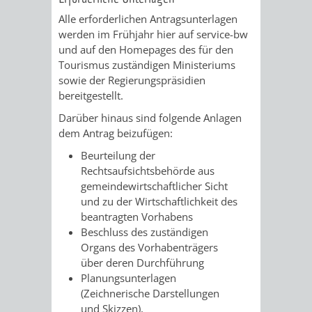
FINANZEN
STEUERABTEIL
HEIRATEN
Alle erforderlichen Antragsunterlagen
werden im Frühjahr hier auf service-bw
UND
IN
GRUNDSTEUER
und auf den Homepages des für den
Tourismus zuständigen Ministeriums
HAUSHALT
WEINHEIM
sowie der Regierungspräsidien
STADTKASSE
bereitgestellt.
INFORMATIO
WEINHEIME
Darüber hinaus sind folgende Anlagen
BETEILIGUNGSMA
dem Antrag beizufügen:
DES
KIRCHEN
Beurteilung der
Rechtsaufsichtsbehörde aus
STANDESAM
FOTOMOTIV
gemeindewirtschaftlicher Sicht
und zu der Wirtschaftlichkeit des
-
beantragten Vorhabens
Beschluss des zuständigen
WEINHEIM
Organs des Vorhabenträgers
über deren Durchführung
ALS
Planungsunterlagen
(Zeichnerische Darstellungen
GASTGEBER
und Skizzen),