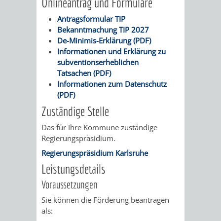
Onlineantrag und Formulare
AN
WIRTSCHAFT
UND
Antragsformular TIP
DEINE
Bekanntmachung TIP 2027
BAU)
KULTURBÜR
MUSEUM
De-Minimis-Erklärung (PDF)
STADT
Informationen und Erklärung zu
GEBÄUDEBETRIEB
LIEGENSCHAFT
STADTTOURI
WIRTSCHA
subventionserheblichen
WIEDERVERMIETUNGSPRÄMIE
Tatsachen (PDF)
UND
Informationen zum Datenschutz
IMMOBILIENMAN
(PDF)
STADTMAR
Zuständige Stelle
Das für Ihre Kommune zuständige
AMT
AMT
Regierungspräsidium.
FÜR
FÜR
Regierungspräsidium Karlsruhe
Leistungsdetails
SOZIALE
STADTENTWI
Voraussetzungen
ANGELEGENHEITE
AMT
Sie können die Förderung beantragen
als:
INTEGRATIONSBE
FÜR