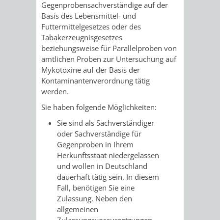
STADTENTWICKLUNG
Gegenprobensachverständige auf der
HILFE
TAGESORDNUNG
BERATUNGSERGEBNI
Basis des Lebensmittel- und
BERATUNGSERGEBNISSE
Futtermittelgesetzes oder des
MENSCHEN
MENSCHEN
/
Tabakerzeugnisgesetzes
beziehungsweise für Parallelproben von
MIT
MIT
SITZUNGSUNTERLAGEN
amtlichen Proben zur Untersuchung auf
Mykotoxine auf der Basis der
BEHINDERUNG
DEMENZ
UMLEGUNGSAUSSCHUSS
BERATENDE
Kontaminantenverordnung tätig
werden.
MIGRANTEN
BAUHERREN
AUSSCHÜSSE
Sie haben folgende Möglichkeiten:
/
Sie sind als Sachverständiger
BAUHERRENBERATUNG
GRUNDSTÜCKSWERTERMITTLUNG
BERATUNGSERGEBNISS
oder Sachverständige für
FLÜCHTLINGE
Gegenproben in Ihrem
RATHAUS
DENKMALSCHUTZ
VERKAUF
Herkunftsstaat niedergelassen
und wollen in Deutschland
STÄDTISCHER
AUFGABEN
STEUERVORTEILE
dauerhaft tätig sein. In diesem
Fall, benötigen Sie eine
BAUPLÄTZE
DER
SATZUNGEN
Zulassung.
Neben den
BÜRGERMEISTER
ÄMTER
allgemeinen
UNTEREN
VERKAUF
IM
Zulassungsvoraussetzungen