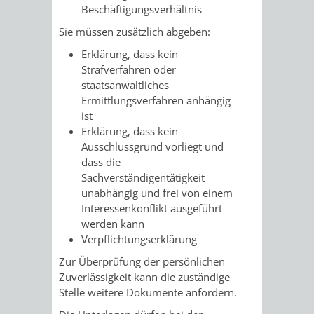
Beschäftigungsverhältnis
/ JAV
Sie müssen zusätzlich abgeben:
SCHWERBEHINDERTENVERTR
ZENSUS
Erklärung, dass kein
Strafverfahren oder
2022
staatsanwaltliches
Ermittlungsverfahren anhängig
STADTWEGWEISER
VERKEHR
ist
Erklärung, dass kein
Ausschlussgrund vorliegt und
dass die
Sachverständigentätigkeit
unabhängig und frei von einem
ÄMTER
EINRICHTUNGEN
VERKEHRSINFORMATIONEN
BAHNVERKEHR
Interessenkonflikt ausgeführt
werden kann
&
IN
BUSVERKEHR
RUFTAXI
Verpflichtungserklärung
Zur Überprüfung der persönlichen
BEHÖRDEN
DER
CARSHARING
PARK
Zuverlässigkeit kann die zuständige
Stelle weitere Dokumente anfordern.
STADT
&