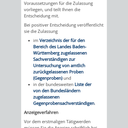
Voraussetzungen für die Zulassung
vorliegen, und teilt Ihnen die
PRESSE-
RECHNUNGS
Entscheidung mit.
UND
Bei positiver Entscheidung
veröffentlicht
REFERAT
sie
die Zulassung
ÖFFENTLICHKEITS
DES
im
Verzeichnis der für den
Bereich des Landes Baden-
ERSTEN
Württemberg zugelassenen
Sachverständigen zur
BÜRGERMEIS
Untersuchung von amtlich
zurückgelassenen Proben
(Gegenproben)
und
REFERAT
STABSSTELL
in der bundesweiten
Liste der
von den Bundesländern
DES
RECHT
zugelassenen
Gegenprobensachverständigen
.
OBERBÜRGERMEI
STADTBIBLIO
Anzeigeverfahren
STADTKÄMMEREI
STANDESAM
Vor dem erstmaligen Tätigwerden
müssen Sie die Anzeige schriftlich bei