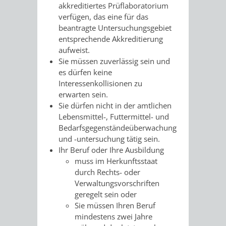
VERMESSUNG,
ORDNUNGSA
akkreditiertes Prüflaboratorium
verfügen, das eine für das
BODENORDNUNG
AUSLÄNDERA
BÜRGERB
beantragte Untersuchungsgebiet
entsprechende Akkreditierung
UND
aufweist.
GEWERBE-
ÖFFENTLI
Sie müssen zuverlässig sein und
GEOINFORMATIO
es dürfen keine
UND
SICHERHEI
Interessenkollisionen zu
erwarten sein.
GESUNDHEIT
ORDNUNG
Sie dürfen nicht in der amtlichen
Lebensmittel-, Futtermittel- und
UND
Bedarfsgegenständeüberwachung
und -untersuchung tätig sein.
VERKEHR
Ihr Beruf oder Ihre Ausbildung
muss im Herkunftsstaat
VERKEHRS
BUSSGEL
durch Rechts- oder
Verwaltungsvorschriften
GEMEINDE
AKTUELL
geregelt sein oder
Sie müssen Ihren Beruf
VERKEHR
mindestens zwei Jahre