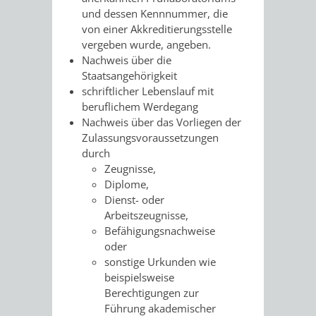
und dessen Kennnummer, die
UMWELT-
VERWALTUNG
von einer Akkreditierungsstelle
vergeben wurde, angeben.
UND
HOHENSACH
Nachweis über die
Staatsangehörigkeit
KLIMASCHUTZ
VERWALTUNG
schriftlicher Lebenslauf mit
beruflichem Werdegang
KLIMASCHUTZ
LÜTZELSACH
Nachweis über das Vorliegen der
Zulassungsvoraussetzungen
UND
durch
VERWALTUNG
Zeugnisse,
ENERGIEMANAGE
Diplome,
OBERFLOCKE
Dienst- oder
Arbeitszeugnisse,
VERWALTUNGSSTE
VERWALTUNG
Befähigungsnachweise
oder
RIPPENWEIER
RITSCHWEIE
sonstige Urkunden wie
beispielsweise
VERWALTUNGSSTE
Berechtigungen zur
Führung akademischer