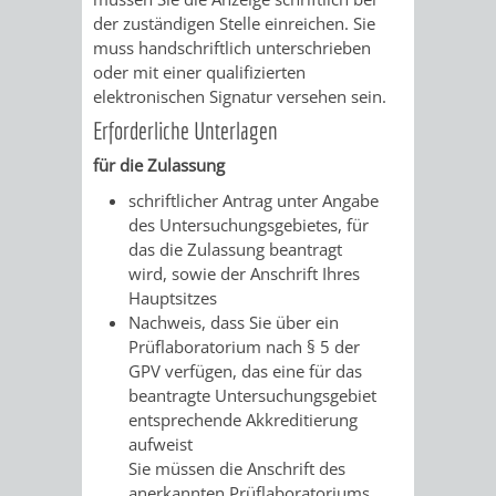
FINANZEN
STEUERABTEIL
HEIRATEN
der zuständigen Stelle einreichen. Sie
muss handschriftlich unterschrieben
UND
IN
oder mit einer qualifizierten
GRUNDSTEUER
elektronischen Signatur versehen sein.
HAUSHALT
WEINHEIM
Erforderliche Unterlagen
STADTKASSE
für die Zulassung
INFORMATIO
WEINHEIME
BETEILIGUNGSMA
schriftlicher Antrag unter Angabe
DES
KIRCHEN
des Untersuchungsgebietes, für
das die Zulassung beantragt
STANDESAM
wird, sowie der Anschrift Ihres
FOTOMOTIV
Hauptsitzes
Nachweis, dass Sie über ein
-
Prüflaboratorium nach § 5 der
GPV verfügen, das eine für das
WEINHEIM
beantragte Untersuchungsgebiet
entsprechende Akkreditierung
ALS
aufweist
Sie müssen die Anschrift des
GASTGEBER
anerkannten Prüflaboratoriums