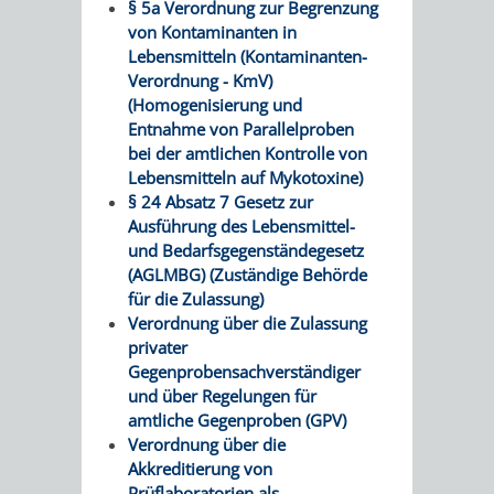
§ 5a Verordnung zur Begrenzung
VERMIETUNG
/
von Kontaminanten in
JÜDISCHE
Lebensmitteln (Kontaminanten-
VON
FAMILIENFORSCHUNG
Verordnung - KmV)
SPUREN
(Homogenisierung und
RÄUMEN
Entnahme von Parallelproben
IN
bei der amtlichen Kontrolle von
Lebensmitteln auf Mykotoxine)
WEINHEIM
§ 24 Absatz 7 Gesetz zur
Ausführung des Lebensmittel-
KRIEGERDENKMAL
und Bedarfsgegenständegesetz
(AGLMBG) (Zuständige Behörde
NOTRUFNUMMERN
PARTEIEN
für die Zulassung)
Verordnung über die Zulassung
UND
privater
SOZIALE
Gegenprobensachverständiger
NOTDIENSTE
und über Regelungen für
EINRICHTUNGEN
amtliche Gegenproben (GPV)
Verordnung über die
SPIELPLÄTZE
SPORTSTÄTTEN
Akkreditierung von
Prüflaboratorien als