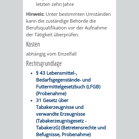
Z
ONLINE-
STADTHALLE
ROLF-
letzten zehn Jahre
Hinweis:
Unter bestimmten Umständen
KATALOG
ENGELBRECHT-
kann die zuständige Behörde die
Berufsqualifikation vor der Aufnahme
HAUS
VERANSTALTUNGEN
AUSBILDUNG
der Tätigkeit überprüfen.
Kosten
&
BÜRGERSAAL
abhängig vom Einzelfall
PRAKTIKA
IM
Rechtsgrundlage
§ 43 Lebensmittel-,
ALTEN
LEIHVERKEHR
SERVICE
Bedarfsgegenstände- und
Futtermittelgesetzbuch (LFGB)
RATHAUS
DER
FÜR
(Probenahme)
31 Gesetz über
BIBLIOTHEK
LEHRER/INNEN
STADTARCHIV
Tabakerzeugnisse und
verwandte Erzeugnisse
&
BENUTZUNG
BESTANDSÜBERSICHT
(Tabakerzeugnisgesetz -
TabakerzG) (Betretensrechte und
ERZIEHER/INNEN
MELDEKARTEI
VERÖFFENTLICHUNGEN
Befugnisse, Probenahme)