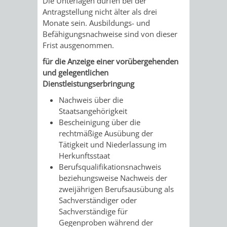
Die Unterlagen dürfen bei der
FRIEDHÖFE
KIRCHEN
Antragstellung nicht älter als drei
RIDE
Monate sein. Ausbildungs- und
Befähigungsnachweise sind von dieser
BESTATTUNGSMÖGLICHKEITEN
HAUPTFRIEDHOF
KULTUREINRICHTUNGEN
PARKEN
RADFAHREN
Frist ausgenommen.
WEINHEIM
für die Anzeige einer vorübergehenden
THEATER
MUSEUM
APP
VRNNEXTBIKE
und gelegentlichen
Dienstleistungserbringung
FRIEDHÖFE
FRIEDHOF
VERANSTALTUNGEN
KINDER
EASYPARKEN
VERKEHRSPLANU
Nachweis über die
HOHENSACHSEN
LÜTZELSACHSEN
IM
Staatsangehörigkeit
STADTPLAN /
Bescheinigung über die
GEOPORTAL
FRIEDHOF
FRIEDHOF
MUSEUM
rechtmäßige Ausübung der
Tätigkeit und Niederlassung im
OBERFLOCKENBACH
RIPPENWEIER-
Herkunftsstaat
STADTBIBLIOTHEK
KINO
Berufsqualifikationsnachweis
HEILIGKREUZ
beziehungsweise Nachweis der
A
AUSLEIHE
VERANSTALTER
zweijährigen Berufsausübung als
Sachverständiger oder
FRIEDHOF
BIS
MEDIENANGEBOTE
VERANSTALTUNGSRÄUME
Sachverständige für
Gegenproben während der
SULZBACH