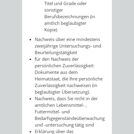
SULZBACH
Titel und Grade oder
sonstiger
AMTLICHE
AUSSCHREIBUNGE
Berufsbezeichnungen (in
amtlich beglaubigter
BEKANNTMACHUNGEN
Kopie)
INFORMATIONSPF
Nachweis über eine mindestens
WAHLEN
STÄDTISCHE
zweijährige Untersuchungs- und
Beurteilungstätigkeit
/
FINANZEN
für den Nachweis der
persönlichen Zuverlässigkeit:
ABSTIMMUNGEN
/
Dokumente aus dem
Heimatstaat, die Ihre persönliche
HAUSHALT
Zuverlässigkeit nachweisen (in
beglaubigter Übersetzung).
Nachweis, dass Sie nicht in der
KOMMUNALE
RECHNUNGSS
amtlichen Lebensmittel- ,
Futtermittel- und
STEUERN
Bedarfsgegenständeüberwachung
und -untersuchung tätig sind
STADTRECHT
PERSONALRAT
Erklärung über das