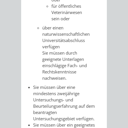
für öffentliches
VERKEHRSA
Veterinärwesen
sein oder
UND
über einen
naturwissenschaftlichen
GRÜNFLÄCH
Universitätsabschluss
verfügen
INFRASTRU
STRASSEN- 
Sie müssen durch
geeignete Unterlagen
ND L
einschlägige Fach- und
Rechtskenntnisse
ANDSCHAF
nachweisen.
Sie müssen über eine
FRIEDHÖFE
BAUBETRI
mindestens zweijährige
Untersuchungs- und
AMT
BÜRGER-
Beurteilungserfahrung auf dem
beantragten
FÜR
UND
Untersuchungsgebiet verfügen.
Sie müssen über ein geeignetes