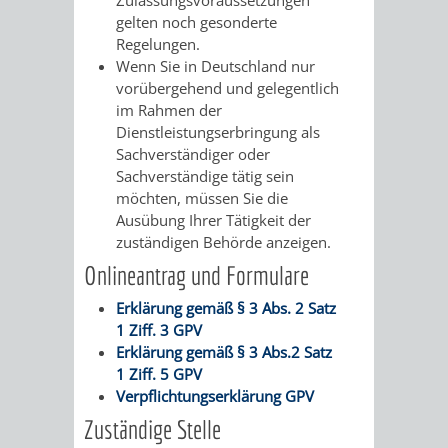
/
gelten noch gesonderte
AMT
AMT
DENKMALSCHUTZBEHÖRDE
STÄDTISCHER
BEREICH
Regelungen.
DEZERNATE
Wenn Sie in Deutschland nur
FÜR
FÜR
HÄUSER
DENKMALSCHUTZ
vorübergehend und gelegentlich
im Rahmen der
BAURECHT
BILDUNG
/
Dienstleistungserbringung als
GENEHMIGUNGSVERFAHREN
TAG
Sachverständiger oder
UND
UND
LIEGENSCHAFTEN
Sachverständige tätig sein
DES
möchten, müssen Sie die
DENKMALSCHUTZ
SPORT
ABWASSERBESEITIGUNG
Ausübung Ihrer Tätigkeit der
OFFENEN
zuständigen Behörde anzeigen.
AMT
AMT
DENKMALS
ERSCHLIESSUNGSBEITRAG
Onlineantrag und Formulare
FÜR
FÜR
Erklärung gemäß § 3 Abs. 2 Satz
ANTRAGSVERFAHREN
1 Ziff. 3 GPV
IMMOBILIENWIRT
KULTUR,
Erklärung gemäß § 3 Abs.2 Satz
VERMIETE
1 Ziff. 5 GPV
TOURISMUS
STABSSTELLE
HOCHBAU
Verpflichtungserklärung GPV
DOCH
Zuständige Stelle
&
BÄDER
(PLANUNG