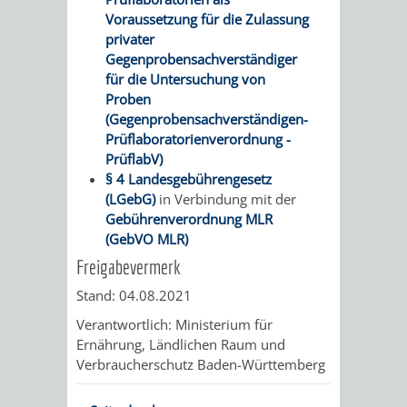
&
Voraussetzung für die Zulassung
privater
BÄDER
Gegenprobensachverständiger
für die Untersuchung von
VERANSTALTUNGSRÄUME
Proben
(Gegenprobensachverständigen-
STADTHALLE
ROLF-
Prüflaboratorienverordnung -
PrüflabV)
ENGELBRECHT-
§ 4 Landesgebührengesetz
(LGebG)
in Verbindung mit der
HAUS
Gebührenverordnung MLR
(GebVO MLR)
BÜRGERSAAL
Freigabevermerk
Stand: 04.08.2021
IM
Verantwortlich: Ministerium für
ALTEN
Ernährung, Ländlichen Raum und
Verbraucherschutz Baden-Württemberg
RATHAUS