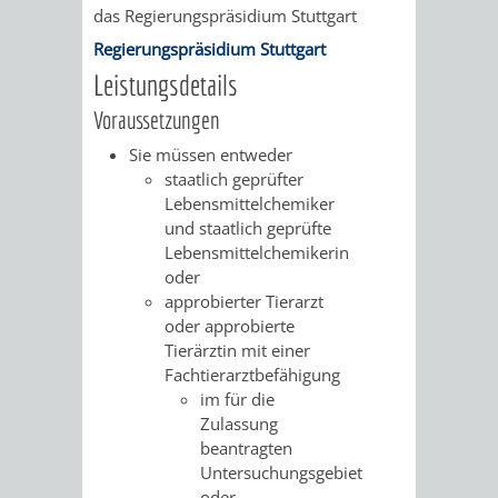
AN
das Regierungspräsidium Stuttgart
WIRTSCHAFT
UND
Regierungspräsidium Stuttgart
DEINE
Leistungsdetails
BAU)
KULTURBÜR
MUSEUM
STADT
Voraussetzungen
GEBÄUDEBETRIEB
LIEGENSCHAFT
STADTTOURI
WIRTSCHA
Sie müssen entweder
WIEDERVERMIETUNGSPRÄMIE
staatlich geprüfter
UND
IMMOBILIENMAN
Lebensmittelchemiker
und staatlich geprüfte
STADTMAR
Lebensmittelchemikerin
oder
AMT
AMT
approbierter Tierarzt
oder approbierte
FÜR
FÜR
Tierärztin mit einer
Fachtierarztbefähigung
SOZIALE
STADTENTWI
im für die
Zulassung
ANGELEGENHEITE
AMT
beantragten
Untersuchungsgebiet
INTEGRATIONSBE
FÜR
oder