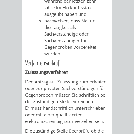
während der letzten zehn
Jahre im Herkunftsstaat
RENTENABTE
UNTERBRI
ausgeübt haben und
nachweisen, dass Sie für
VON
die Tätigkeit als
Sachverständige oder
OBDACHL
Sachverständiger für
Gegenproben vorbereitet
UND
wurden.
FLÜCHTLI
Verfahrensablauf
Zulassungsverfahren
EIGENBETRIEB
FEUERWEHR
Den Antrag auf Zulassung zum privaten
oder zur privaten Sachverständigen für
STADTENTWÄSSE
PERSONAL-
Gegenproben müssen Sie schriftlich bei
der zuständigen Stelle einreichen.
UND
Er muss handschriftlich unterschrieben
oder mit einer qualifizierten
ORGANISAT
elektronischen Signatur versehen sein.
Die zuständige Stelle überprüft, ob die
STADTARCHI