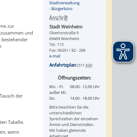
Stadtverwaltung
-
Bürgerbüro
Anschrift
mme zur
Stadt Weinheim
ch zusammen und
Obertorstraße 9
69469 Weinheim
g bestehender
Tel.: 115
r
Fax: 06201 / 82 - 268
e-mail
Anfahrtsplan
(511
KB
)
Öffnungszeiten:
Mo. - Fr.
08.00 - 12.00 Uhr
außer Mi.
 Tausch der
Do.
14.00 - 18.00 Uhr
Bitte beachten Sie die
unterschiedlichen
Sprechzeiten der einzelnen
ten Tabelle.
Ämter und Dienststellen.
Wir haben gleitende
gen, wenn
Arbeitszeit.