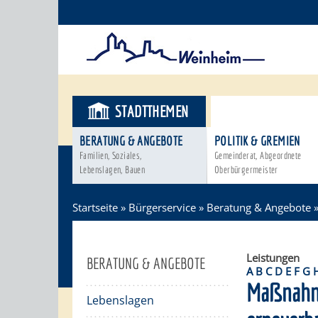
STADTTHEMEN
BÜRGERSER
BERATUNG & ANGEBOTE
POLITIK & GREMIEN
Familien, Soziales,
Gemeinderat, Abgeordnete
Lebenslagen, Bauen
Oberbürgermeister
Startseite
»
Bürgerservice
»
Beratung & Angebote
Leistungen
BERATUNG & ANGEBOTE
A
B
C
D
E
F
G
Maßnahm
Lebenslagen