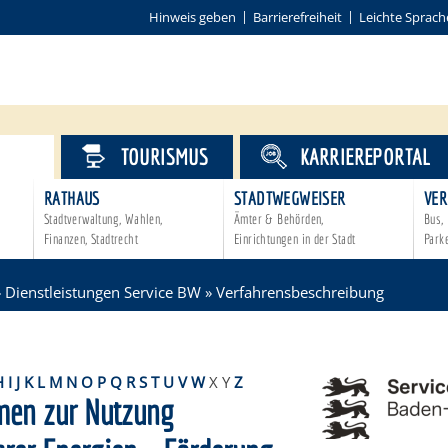
Hinweis geben
Barrierefreiheit
Leichte Sprach
VICE
TOURISMUS
KARRIEREPORTAL
RATHAUS
STADTWEGWEISER
VER
Stadtverwaltung, Wahlen,
Ämter & Behörden,
Bus, 
Finanzen, Stadtrecht
Einrichtungen in der Stadt
Park
»
Dienstleistungen Service BW
»
Verfahrensbeschreibung
H
I
J
K
L
M
N
O
P
Q
R
S
T
U
V
W
X
Y
Z
en zur Nutzung