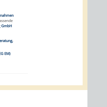
aßnahmen
fassende
rg GmbH
eratung,
BEG EM)