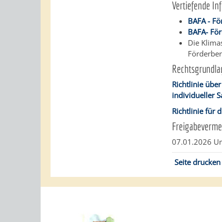
Vertiefende In
BAFA - F
BAFA- För
Die Klima
Förderbe
Rechtsgrundla
Richtlinie übe
individueller 
Richtlinie für
Freigabeverme
07.01.2026
Um
Seite drucken