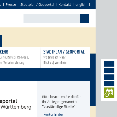
e
Presse
Stadtplan / Geoportal
Kontakt
english
KEHR
STADTPLAN / GEOPORTAL
Bahn, Ruftaxi, Radwege,
Wo finde ich was?
en, Verkehrsplanung
Blick auf Weinheim
Bitte beachten Sie die für
Ihr Anliegen genannte:
"zuständige Stelle"
-
Ämter in der