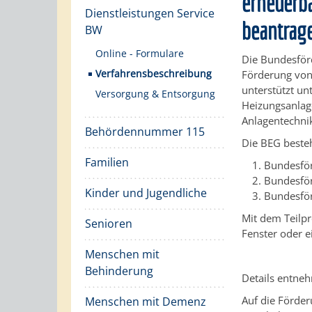
erneuerb
Dienstleistungen Service
beantrag
BW
Online - Formulare
Die Bundesför
Verfahrensbeschreibung
Förderung von
unterstützt u
Versorgung & Entsorgung
Heizungsanlag
Anlagentechni
Behördennummer 115
Die
BEG
beste
Familien
Bundesför
Bundesför
Kinder und Jugendliche
Bundesför
Mit dem Teilp
Senioren
Fenster oder 
Menschen mit
Behinderung
Details entneh
Auf die Förder
Menschen mit Demenz