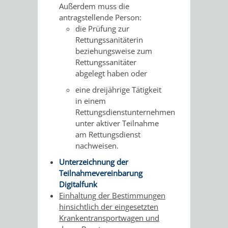
Außerdem muss die
RENTENABTE
UNTERBRI
antragstellende Person:
die Prüfung zur
VON
Rettungssanitäterin
beziehungsweise zum
OBDACHL
Rettungssanitäter
abgelegt haben oder
UND
eine dreijährige Tätigkeit
in einem
FLÜCHTLI
Rettungsdienstunternehmen
unter aktiver Teilnahme
EIGENBETRIEB
FEUERWEHR
am Rettungsdienst
nachweisen.
STADTENTWÄSSE
PERSONAL-
Unterzeichnung der
Teilnahmevereinbarung
UND
Digitalfunk
Einhaltung der Bestimmungen
ORGANISAT
hinsichtlich der eingesetzten
Krankentransportwagen und
STADTARCHI