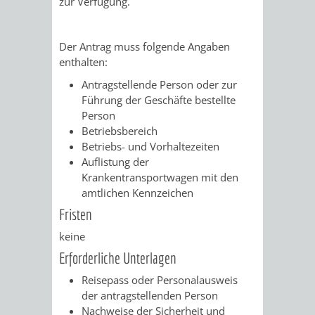
zur Verfügung.
UMWELT-
VERWALTUNG
Der Antrag muss folgende Angaben
UND
HOHENSACH
enthalten:
KLIMASCHUTZ
Antragstellende Person oder zur
VERWALTUNG
Führung der Geschäfte bestellte
Person
KLIMASCHUTZ
LÜTZELSACH
Betriebsbereich
Betriebs- und Vorhaltezeiten
UND
VERWALTUNG
Auflistung der
Krankentransportwagen mit den
ENERGIEMANAGE
OBERFLOCKE
amtlichen Kennzeichen
Fristen
VERWALTUNGSSTE
VERWALTUNG
keine
RIPPENWEIER
RITSCHWEIE
Erforderliche Unterlagen
Reisepass oder Personalausweis
VERWALTUNGSSTE
der antragstellenden Person
Nachweise der Sicherheit und