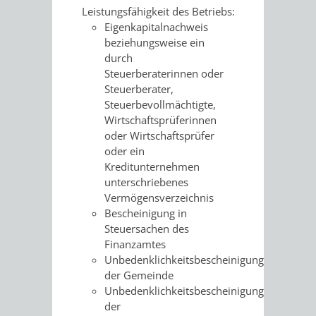
SULZBACH
Leistungsfähigkeit des Betriebs:
Eigenkapitalnachweis
AMTLICHE
AUSSCHREIBUNGE
beziehungsweise ein
durch
BEKANNTMACHUNGEN
INFORMATIONSPF
Steuerberaterinnen oder
Steuerberater,
Steuerbevollmächtigte,
WAHLEN
STÄDTISCHE
Wirtschaftsprüferinnen
oder Wirtschaftsprüfer
/
FINANZEN
oder ein
Kreditunternehmen
ABSTIMMUNGEN
/
unterschriebenes
Vermögensverzeichnis
HAUSHALT
Bescheinigung in
Steuersachen des
KOMMUNALE
RECHNUNGSS
Finanzamtes
Unbedenklichkeitsbescheinigung
STEUERN
der Gemeinde
Unbedenklichkeitsbescheinigung
STADTRECHT
PERSONALRAT
der