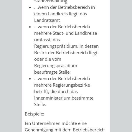
Stadtverwaltung
/
AMT
AMT
...wenn der Betriebsbereich in
DENKMALSCHUTZBEHÖRDE
STÄDTISCHER
BEREICH
einem Landkreis liegt: das
DEZERNATE
FÜR
FÜR
Landratsamt
HÄUSER
DENKMALSCHUTZ
...wenn der Betriebsbereich
BAURECHT
BILDUNG
mehrere Stadt- und Landkreise
/
umfasst, das
GENEHMIGUNGSVERFAHREN
TAG
UND
UND
Regierungspräsidium, in dessen
LIEGENSCHAFTEN
Bezirk der Betriebsbereich liegt
DES
DENKMALSCHUTZ
SPORT
oder die vom
ABWASSERBESEITIGUNG
Regierungspräsidium
OFFENEN
beauftragte Stelle;
AMT
AMT
...wenn der Betriebsbereich
DENKMALS
ERSCHLIESSUNGSBEITRAG
mehrere Regierungsbezirke
FÜR
FÜR
betrifft, die durch das
ANTRAGSVERFAHREN
Innenministerium bestimmte
IMMOBILIENWIRT
KULTUR,
Stelle.
VERMIETE
TOURISMUS
Beispiele:
STABSSTELLE
HOCHBAU
DOCH
Ein Unternehmen möchte eine
&
BÄDER
(PLANUNG
Genehmigung mit dem Betriebsbereich