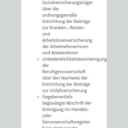
Sozialversicherungsträger
/ JAV
über die
ordnungsgemäße
SCHWERBEHINDERTENVERTR
ZENSUS
Entrichtung der Beiträge
zur Kranken-, Renten-
2022
und
Arbeitslosenversicherung
STADTWEGWEISER
VERKEHR
der Arbeitnehmerinnen
und Arbeitnehmer
Unbedenklichkeitsbescheinigung
der
Berufsgenossenschaft
über den Nachweis der
ÄMTER
EINRICHTUNGEN
VERKEHRSINFORMATIONEN
BAHNVERKEHR
Entrichtung der Beiträge
zur Unfallversicherung
&
IN
BUSVERKEHR
RUFTAXI
Gegebenenfalls
beglaubigte Abschrift der
BEHÖRDEN
DER
Eintragung ins Handels-
CARSHARING
PARK
oder
STADT
Genossenschaftsregister
&
beim Amtsgericht