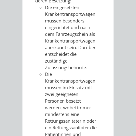
deren Besetzung:
Die eingesetzten
PRESSE-
RECHNUNGS
Krankentransportwagen
müssen besonders
UND
eingerichtet und nach
REFERAT
dem Fahrzeugschein als
ÖFFENTLICHKEITS
Krankentransportwagen
DES
anerkannt sein. Darüber
entscheidet die
ERSTEN
zuständige
Zulassungsbehörde.
BÜRGERMEIS
Die
Krankentransportwagen
REFERAT
STABSSTELL
müssen im Einsatz mit
zwei geeigneten
DES
RECHT
Personen besetzt
werden, wobei immer
OBERBÜRGERMEI
STADTBIBLIO
mindestens eine
Rettungssanitäterin oder
STADTKÄMMEREI
STANDESAM
ein Rettungssanitäter die
Patientinnen und