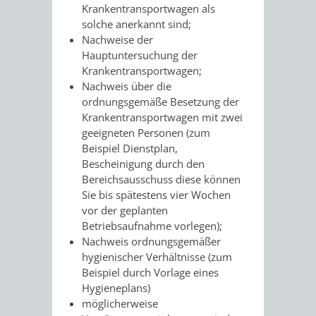
Z
ONLINE-
STADTHALLE
ROLF-
Krankentransportwagen als
solche anerkannt sind;
KATALOG
ENGELBRECHT-
Nachweise der
Hauptuntersuchung der
HAUS
Krankentransportwagen;
VERANSTALTUNGEN
AUSBILDUNG
Nachweis über die
ordnungsgemäße Besetzung der
&
BÜRGERSAAL
Krankentransportwagen mit zwei
geeigneten Personen (zum
PRAKTIKA
IM
Beispiel Dienstplan,
Bescheinigung durch den
ALTEN
LEIHVERKEHR
SERVICE
Bereichsausschuss diese können
Sie bis spätestens vier Wochen
RATHAUS
DER
FÜR
vor der geplanten
Betriebsaufnahme vorlegen);
BIBLIOTHEK
LEHRER/INNEN
STADTARCHIV
Nachweis ordnungsgemäßer
hygienischer Verhältnisse (zum
&
BENUTZUNG
BESTANDSÜBERSICHT
Beispiel durch Vorlage eines
Hygieneplans)
ERZIEHER/INNEN
möglicherweise
MELDEKARTEI
VERÖFFENTLICHUNGEN