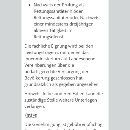
&
Nachweis der Prüfung als
Rettungssanitäterin oder
BÄDER
Rettungssanitäter oder Nachweis
einer mindestens dreijährigen
VERANSTALTUNGSRÄUME
aktiven Tätigkeit im
Rettungsdienst.
STADTHALLE
ROLF-
Die fachliche Eignung wird bei den
Leistungsträgern, mit denen das
ENGELBRECHT-
Innenministerium auf Landesebene
Vereinbarungen über die
HAUS
bedarfsgerechte Versorgung der
Bevölkerung geschlossen hat,
BÜRGERSAAL
grundsätzlich als gegeben angesehen.
Hinweis: In besonderen Fällen kann die
IM
zuständige Stelle weitere Unterlagen
verlangen.
ALTEN
Kosten
RATHAUS
Die Genehmigung ist gebührenpflichtig.