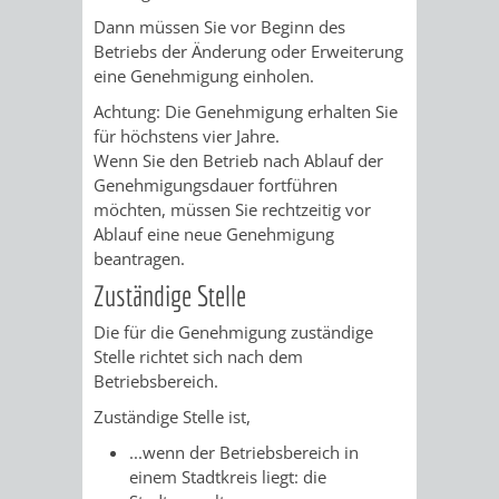
STADTENTWICKLUNG
HILFE
TAGESORDNUNG
BERATUNGSERGEBNI
Dann müssen Sie vor Beginn des
Betriebs der Änderung oder Erweiterung
BERATUNGSERGEBNISSE
MENSCHEN
MENSCHEN
/
eine Genehmigung einholen.
Achtung: Die Genehmigung erhalten Sie
MIT
MIT
SITZUNGSUNTERLAGEN
für höchstens vier Jahre.
Wenn Sie den Betrieb nach Ablauf der
BEHINDERUNG
DEMENZ
UMLEGUNGSAUSSCHUSS
BERATENDE
Genehmigungsdauer fortführen
möchten, müssen Sie rechtzeitig vor
MIGRANTEN
BAUHERREN
AUSSCHÜSSE
Ablauf eine neue Genehmigung
beantragen.
/
BAUHERRENBERATUNG
GRUNDSTÜCKSWERTERMITTLUNG
BERATUNGSERGEBNISS
Zuständige Stelle
FLÜCHTLINGE
RATHAUS
Die für die Genehmigung zuständige
DENKMALSCHUTZ
VERKAUF
Stelle richtet sich nach dem
Betriebsbereich.
STÄDTISCHER
AUFGABEN
STEUERVORTEILE
Zuständige Stelle ist,
BAUPLÄTZE
DER
SATZUNGEN
...wenn der Betriebsbereich in
BÜRGERMEISTER
ÄMTER
einem Stadtkreis liegt: die
UNTEREN
VERKAUF
IM