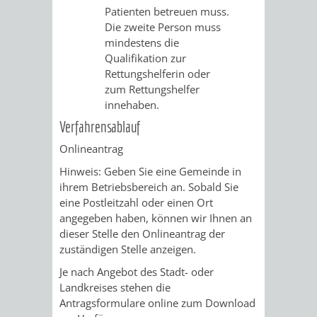
Patienten betreuen muss.
FINANZEN
STEUERABTEIL
HEIRATEN
Die zweite Person muss
mindestens die
UND
IN
GRUNDSTEUER
Qualifikation zur
Rettungshelferin oder
HAUSHALT
WEINHEIM
STADTKASSE
zum Rettungshelfer
innehaben.
INFORMATIO
WEINHEIME
BETEILIGUNGSMA
Verfahrensablauf
DES
KIRCHEN
Onlineantrag
Hinweis: Geben Sie eine Gemeinde in
STANDESAM
FOTOMOTIV
ihrem Betriebsbereich an. Sobald Sie
eine Postleitzahl oder einen Ort
-
angegeben haben, können wir Ihnen an
dieser Stelle den Onlineantrag der
WEINHEIM
zuständigen Stelle anzeigen.
ALS
Je nach Angebot des Stadt- oder
Landkreises stehen die
GASTGEBER
Antragsformulare online zum Download