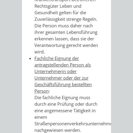
VERMESSUNG,
ORDNUNGSA
Rechtsgüter Leben und
Gesundheit gelten für die
BODENORDNUNG
AUSLÄNDERA
BÜRGERB
Zuverlässigkeit strenge Regeln.
Die Person muss daher nach
UND
GEWERBE-
ÖFFENTLI
ihrer gesamten Lebensführung
erkennen lassen, dass sie der
GEOINFORMATIO
UND
SICHERHEI
Verantwortung gerecht werden
wird.
GESUNDHEIT
ORDNUNG
Fachliche Eignung der
antragstellenden Person als
UND
Unternehmerin oder
Unternehmer oder der zur
VERKEHR
Geschäftsführung bestellten
Person
:
Die fachliche Eignung muss
VERKEHRS
BUSSGEL
durch eine Prüfung oder durch
eine angemessene Tätigkeit in
GEMEINDE
AKTUELL
einem
Straßenpersonenverkehrsunternehmen
VERKEHR
nachgewiesen werden.