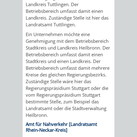
AN
Landkreis Tuttlingen. Der
WIRTSCHAFT
UND
Betriebsbereich umfasst damit einen
DEINE
Landkreis. Zuständige Stelle ist hier das
BAU)
KULTURBÜR
MUSEUM
Landratsamt Tuttlingen.
STADT
Ein Unternehmen möchte eine
GEBÄUDEBETRIEB
LIEGENSCHAFT
STADTTOURI
WIRTSCHA
Genehmigung mit dem Betriebsbereich
WIEDERVERMIETUNGSPRÄMIE
Stadtkreis und Landkreis Heilbronn. Der
UND
IMMOBILIENMAN
Betriebsbereich umfasst damit einen
Stadtkreis und einen Landkreis. Der
STADTMAR
Betriebsbereich umfasst damit mehrere
Kreise des gleichen Regierungsbezirks.
AMT
AMT
Zuständige Stelle wäre hier das
Regierungspräsidium Stuttgart oder die
FÜR
FÜR
vom Regierungspräsidium Stuttgart
bestimmte Stelle, zum Beispiel das
SOZIALE
STADTENTWI
Landratsamt oder die Stadtverwaltung
Heilbronn.
ANGELEGENHEITE
AMT
Amt für Nahverkehr [Landratsamt
Rhein-Neckar-Kreis]
INTEGRATIONSBE
FÜR