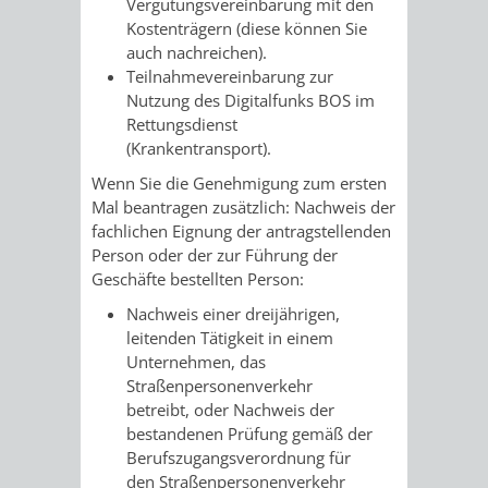
Vergütungsvereinbarung mit den
VERMIETUNG
Kostenträgern (diese können Sie
/
JÜDISCHE
auch nachreichen).
VON
Teilnahmevereinbarung zur
FAMILIENFORSCHUNG
SPUREN
Nutzung des Digitalfunks BOS im
RÄUMEN
Rettungsdienst
IN
(Krankentransport).
WEINHEIM
Wenn Sie die Genehmigung zum ersten
Mal beantragen zusätzlich: Nachweis der
fachlichen Eignung der antragstellenden
KRIEGERDENKMAL
Person oder der zur Führung der
Geschäfte bestellten Person:
NOTRUFNUMMERN
PARTEIEN
Nachweis einer dreijährigen,
UND
leitenden Tätigkeit in einem
SOZIALE
Unternehmen, das
NOTDIENSTE
Straßenpersonenverkehr
EINRICHTUNGEN
betreibt, oder Nachweis der
bestandenen Prüfung gemäß der
SPIELPLÄTZE
SPORTSTÄTTEN
Berufszugangsverordnung für
den Straßenpersonenverkehr