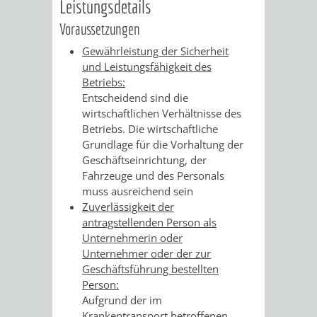
Leistungsdetails
VERKEHRSA
Voraussetzungen
Gewährleistung der Sicherheit
UND
und Leistungsfähigkeit des
Betriebs:
GRÜNFLÄCH
Entscheidend sind die
wirtschaftlichen Verhältnisse des
INFRASTRU
STRASSEN- 
Betriebs. Die wirtschaftliche
Grundlage für die Vorhaltung der
ND L
Geschäftseinrichtung, der
Fahrzeuge und des Personals
ANDSCHAF
muss ausreichend sein
Zuverlässigkeit der
FRIEDHÖFE
BAUBETRI
antragstellenden Person als
Unt
ernehmerin
oder
Unternehmer oder der zur
AMT
BÜRGER-
Geschäftsführung bestellten
Person:
FÜR
UND
Aufgrund der im
Krankentransport betroffenen