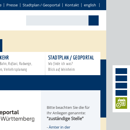
e
Presse
Stadtplan / Geoportal
Kontakt
english
KEHR
STADTPLAN / GEOPORTAL
Bahn, Ruftaxi, Radwege,
Wo finde ich was?
en, Verkehrsplanung
Blick auf Weinheim
Bitte beachten Sie die für
Ihr Anliegen genannte:
"zuständige Stelle"
-
Ämter in der