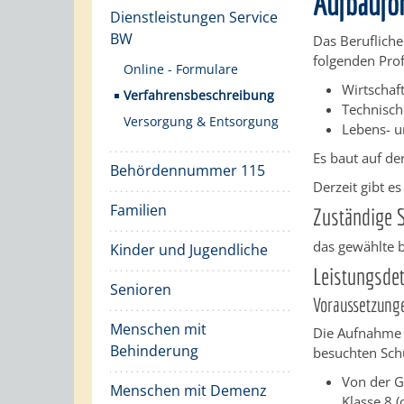
Aufbaufo
Dienstleistungen Service
BW
Das Berufliche
folgenden Prof
Online - Formulare
Wirtschaft
Verfahrensbeschreibung
Technisch
Versorgung & Entsorgung
Lebens- u
Es baut auf de
Behördennummer 115
Derzeit gibt e
Familien
Zuständige S
das gewählte 
Kinder und Jugendliche
Leistungsdet
Senioren
Voraussetzung
Menschen mit
Die Aufnahme i
Behinderung
besuchten Sch
Von der G
Menschen mit Demenz
Klasse 8 