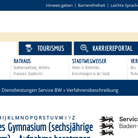
Hinweis geben
Barrierefreiheit
Leichte Sprach
VICE
TOURISMUS
KARRIEREPORTAL
RATHAUS
STADTWEGWEISER
VER
Stadtverwaltung, Wahlen,
Ämter & Behörden,
Bus, 
Finanzen, Stadtrecht
Einrichtungen in der Stadt
Park
»
Dienstleistungen Service BW
»
Verfahrensbeschreibung
H
I
J
K
L
M
N
O
P
Q
R
S
T
U
V
W
X
Y
Z
hes Gymnasium (sechsjährige