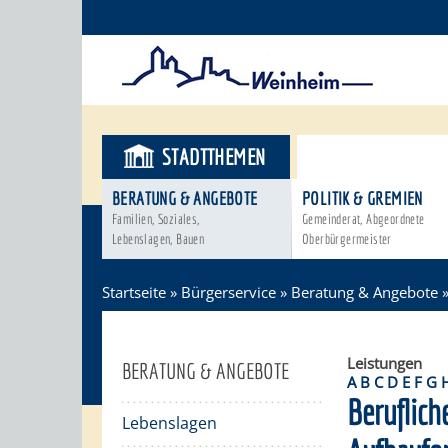
STADTTHEMEN
BÜRGERSER
BERATUNG & ANGEBOTE
POLITIK & GREMIEN
Familien, Soziales,
Gemeinderat, Abgeordnete
Lebenslagen, Bauen
Oberbürgermeister
Startseite
»
Bürgerservice
»
Beratung & Angebote
Leistungen
BERATUNG & ANGEBOTE
A
B
C
D
E
F
G
Beruflic
Lebenslagen